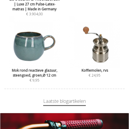
| Luxe 27 cm Pulse-Latex-
matras | Made in Germany
€ 3.904,00
Mok rond reactieve glazuur,
Koffiemolen, rvs
steengoed, groen,Ø 12 cm
€ 24,95
€ 9,95
Laatste blogartikelen