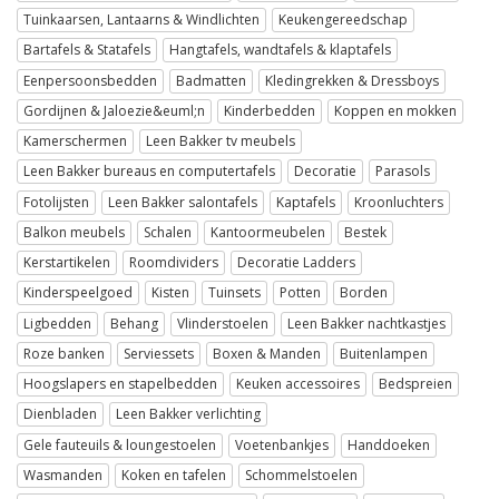
Tuinkaarsen, Lantaarns & Windlichten
Keukengereedschap
Bartafels & Statafels
Hangtafels, wandtafels & klaptafels
Eenpersoonsbedden
Badmatten
Kledingrekken & Dressboys
Gordijnen & Jaloezie&euml;n
Kinderbedden
Koppen en mokken
Kamerschermen
Leen Bakker tv meubels
Leen Bakker bureaus en computertafels
Decoratie
Parasols
Fotolijsten
Leen Bakker salontafels
Kaptafels
Kroonluchters
Balkon meubels
Schalen
Kantoormeubelen
Bestek
Kerstartikelen
Roomdividers
Decoratie Ladders
Kinderspeelgoed
Kisten
Tuinsets
Potten
Borden
Ligbedden
Behang
Vlinderstoelen
Leen Bakker nachtkastjes
Roze banken
Serviessets
Boxen & Manden
Buitenlampen
Hoogslapers en stapelbedden
Keuken accessoires
Bedspreien
Dienbladen
Leen Bakker verlichting
Gele fauteuils & loungestoelen
Voetenbankjes
Handdoeken
Wasmanden
Koken en tafelen
Schommelstoelen