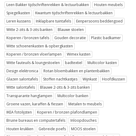
Leen Bakker tijdschriftenrekken & lectuurbakken
Houten meubels
Spiegelkasten
Kwantum tijdschriftenrekken & lectuurbakken
Leren kussens
Inklapbare tuintafels
Eenpersoons beddengoed
Witte 2-zits & 3-zits banken
Blauwe stoelen
Koperen / bronzen tafels
Gouden decoratie
Plastic badkamer
Witte schoenenkasten & opbergkasten
Koperen / bronzen vloerlampen
Wimex kasten
Witte fauteuils & loungestoelen
badtextiel
Multicolor kasten
Design elektronica
Rotan bloembakken en plantenbakken
Glazen salontafels
Stoffen nachtkastjes
Wijnkast
Hoofdkussen
Witte salontafels
Blauwe 2-zits & 3-zits banken
Transparante hanglampen
Multicolor banken
Groene vazen, karaffen & flessen
Metalen tv meubels
IKEA fotolijsten
Koperen / bronzen plafondlampen
Bruine bureaus en computertafels
Inloopdouches
Houten krukken
Gebreide poefs
MOOS stoelen