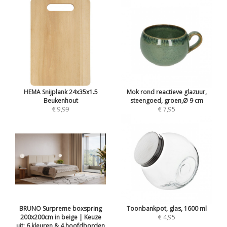
HEMA Snijplank 24x35x1.5
Mok rond reactieve glazuur,
Beukenhout
steengoed, groen,Ø 9 cm
€ 9,99
€ 7,95
BRUNO Surpreme boxspring
Toonbankpot, glas, 1600 ml
200x200cm in beige | Keuze
€ 4,95
uit: 6 kleuren & 4 hoofdborden