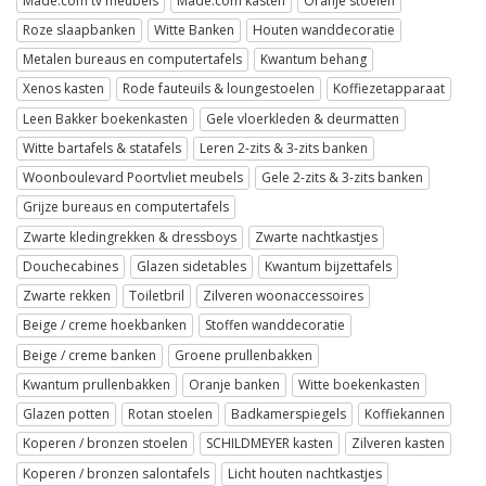
Made.com tv meubels
Made.com kasten
Oranje stoelen
Roze slaapbanken
Witte Banken
Houten wanddecoratie
Metalen bureaus en computertafels
Kwantum behang
Xenos kasten
Rode fauteuils & loungestoelen
Koffiezetapparaat
Leen Bakker boekenkasten
Gele vloerkleden & deurmatten
Witte bartafels & statafels
Leren 2-zits & 3-zits banken
Woonboulevard Poortvliet meubels
Gele 2-zits & 3-zits banken
Grijze bureaus en computertafels
Zwarte kledingrekken & dressboys
Zwarte nachtkastjes
Douchecabines
Glazen sidetables
Kwantum bijzettafels
Zwarte rekken
Toiletbril
Zilveren woonaccessoires
Beige / creme hoekbanken
Stoffen wanddecoratie
Beige / creme banken
Groene prullenbakken
Kwantum prullenbakken
Oranje banken
Witte boekenkasten
Glazen potten
Rotan stoelen
Badkamerspiegels
Koffiekannen
Koperen / bronzen stoelen
SCHILDMEYER kasten
Zilveren kasten
Koperen / bronzen salontafels
Licht houten nachtkastjes