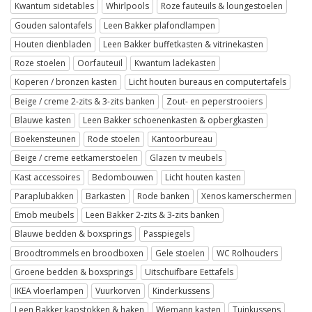
Kwantum sidetables
Whirlpools
Roze fauteuils & loungestoelen
Gouden salontafels
Leen Bakker plafondlampen
Houten dienbladen
Leen Bakker buffetkasten & vitrinekasten
Roze stoelen
Oorfauteuil
Kwantum ladekasten
Koperen / bronzen kasten
Licht houten bureaus en computertafels
Beige / creme 2-zits & 3-zits banken
Zout- en peperstrooiers
Blauwe kasten
Leen Bakker schoenenkasten & opbergkasten
Boekensteunen
Rode stoelen
Kantoorbureau
Beige / creme eetkamerstoelen
Glazen tv meubels
Kast accessoires
Bedombouwen
Licht houten kasten
Paraplubakken
Barkasten
Rode banken
Xenos kamerschermen
Emob meubels
Leen Bakker 2-zits & 3-zits banken
Blauwe bedden & boxsprings
Passpiegels
Broodtrommels en broodboxen
Gele stoelen
WC Rolhouders
Groene bedden & boxsprings
Uitschuifbare Eettafels
IKEA vloerlampen
Vuurkorven
Kinderkussens
Leen Bakker kapstokken & haken
Wiemann kasten
Tuinkussens