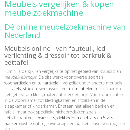
Meubels vergelijken & kopen -
meubelzoekmachine
Dé online meubelzoekmachine van
Nederland
Meubels online - van fauteuil, led
verlichting & dressoir tot barkruk &
eettafel
Furn.nl is dé kijk- en vergelijksite op het gebied van
meubels
en
meubelwebshops
. De site werkt voor diverse soorten
woonartikelen en tuinartikelen
. Vergelijk onder andere meubels
als
tafels
,
stoelen
, sierkussens en
tuinmeubelen
met elkaar op
het gebied van kleur, materiaal, merk en prijs. Van kroonluchters
in de woonkamer tot kledingkasten en zitzakken in de
slaapkamer of kinderkamer. Er staan niet alleen banken en
tafels, maar ook specifieke nicheproducten zoals
eettafelbanken
,
serviessets
,
dekbedden
en
4-zits en 5-zits
banken
(wist je dat tegenwoordig een banken lease ook mogelijk
is?).