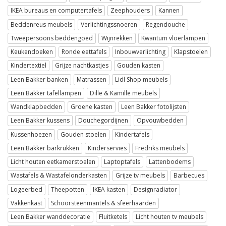
IKEA bureaus en computertafels
Zeephouders
Kannen
Beddenreus meubels
Verlichtingssnoeren
Regendouche
Tweepersoons beddengoed
Wijnrekken
Kwantum vloerlampen
Keukendoeken
Ronde eettafels
Inbouwverlichting
Klapstoelen
Kindertextiel
Grijze nachtkastjes
Gouden kasten
Leen Bakker banken
Matrassen
Lidl Shop meubels
Leen Bakker tafellampen
Dille & Kamille meubels
Wandklapbedden
Groene kasten
Leen Bakker fotolijsten
Leen Bakker kussens
Douchegordijnen
Opvouwbedden
Kussenhoezen
Gouden stoelen
Kindertafels
Leen Bakker barkrukken
Kinderservies
Fredriks meubels
Licht houten eetkamerstoelen
Laptoptafels
Lattenbodems
Wastafels & Wastafelonderkasten
Grijze tv meubels
Barbecues
Logeerbed
Theepotten
IKEA kasten
Designradiator
Vakkenkast
Schoorsteenmantels & sfeerhaarden
Leen Bakker wanddecoratie
Fluitketels
Licht houten tv meubels