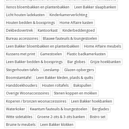
Xenos bloembakken en plantenbakken
Leen Bakker slaapbanken
Licht houten ladekasten
Kinderkamerverlichting
Houten bedden & boxsprings
Home Affaire kasten
Dekbedovertrek
Kantoorkast
Kinderbeddengoed
Bureau accessoires
Blauwe fauteuils & loungestoelen
Leen Bakker bloembakken en plantenbakken
Home Affaire meubels
Kussens met print
Gamestoelen
Plastic badkamerkasten
Leen Bakker bedden & boxsprings
Bar globes
Grijze hoekbanken
Steigerhouten tafels
Leeslamp
Glazen opbergers
Boomstamtafel
Leen Bakker kleden, plaids & quilts
Handdoekhouders
Houten roltafels
Bakspullen
Overige Woonaccessoires
Stenen koppen en mokken
Koperen / bronzen woonaccessoires
Leen Bakker hoekbanken
Waterkoker
Kwantum fauteuils & loungestoelen
Berglades
Witte sidetables
Groene 2-zits & 3-zits banken
Bistro set
Bruine tv meubels
Leen Bakker klokken