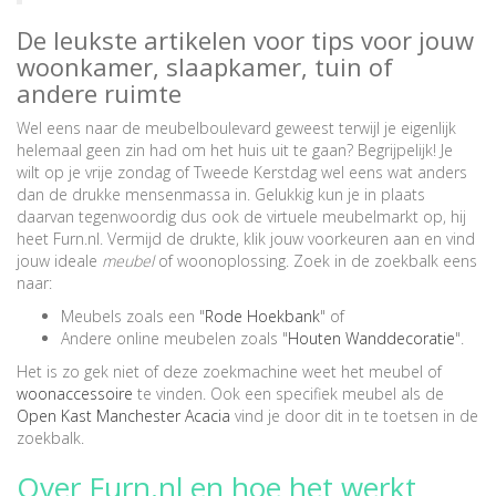
De leukste artikelen voor tips voor jouw
woonkamer, slaapkamer, tuin of
andere ruimte
Wel eens naar de meubelboulevard geweest terwijl je eigenlijk
helemaal geen zin had om het huis uit te gaan? Begrijpelijk! Je
wilt op je vrije zondag of Tweede Kerstdag wel eens wat anders
dan de drukke mensenmassa in. Gelukkig kun je in plaats
daarvan tegenwoordig dus ook de virtuele meubelmarkt op, hij
heet Furn.nl. Vermijd de drukte, klik jouw voorkeuren aan en vind
jouw ideale
meubel
of woonoplossing. Zoek in de zoekbalk eens
naar:
Meubels zoals een "
Rode Hoekbank
" of
Andere online meubelen zoals "
Houten Wanddecoratie
".
Het is zo gek niet of deze zoekmachine weet het meubel of
woonaccessoire
te vinden. Ook een specifiek meubel als de
Open Kast Manchester Acacia
vind je door dit in te toetsen in de
zoekbalk.
Over Furn.nl en hoe het werkt