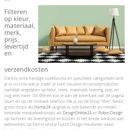
Filteren
op kleur,
materiaal,
merk,
prijs,
levertijd
en
verzendkosten
Dankzij onze handige zoekfunctie en specifieke categorieën vind
je in
no-time
wat je zoekt. Je kunt
meubels
en woonproducten
namelijk vergelijken op kleur, merk, materiaal, levering, prijs en
nog veel meer. Dit filteren kun je aan de linkerkant van de pagina
doen en op de mobiele telefoon klik je op de knop 'filter'. Naast
grote shops als
Home24
vergelijk je ook bekende en minder
bekende meubelwebshops als
DesignOnline24
en
Robin Design
op factoren als leveringstijd en kosten. In het brede aanbod aan
webwinkels op furn.nl vind je Dutch Design meubelen naast