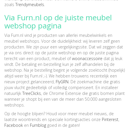
zoals
Trendymeubels
.
Via Furn.nl op de juiste meubel
webshop pagina
Via Furn.nl vind je producten van allerlei meubelwinkels en
meubel webshops. Voor de duidelijkheid: wij leveren zelf geen
producten. We zijn puur een vergelijkingssite. Dat wil zeggen dat
je via ons direct op de juiste webshop en op de juiste pagina
terecht van een product, meubel of
woonaccessoire
dat jij leuk
vindt. De betaling en bestelling kun je zelf afhandelen bij de
webshop. Na je bestelling begint je volgende zoektocht (hopelijk)
altijd weer bij Furn.nl ;-). We hebben trouwens recentelijk een
nieuw project gelanceeerd,
FlyGRN
. Dé zoekmachine die gratis
jouw vlucht gedeeltelijk of volledig compenseert. En installeer
natuurlijk
TreeClicks
, de Chrome Extensie die gratis bomen plant
wanneer je shopt bij een van de meer dan 50.000 aangesloten
webshops.
Op de hoogte blijven? Houd voor meer meubel nieuws, de
laatste woontrends en speciale kortingsacties onze
Pinterest
,
Facebook
en
Furnblog
goed in de gaten!