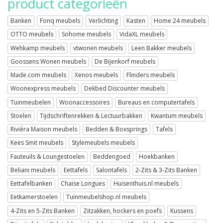
product categorieën
Banken
Fonq meubels
Verlichting
Kasten
Home 24 meubels
OTTO meubels
Sohome meubels
VidaXL meubels
Wehkamp meubels
vtwonen meubels
Leen Bakker meubels
Goossens Wonen meubels
De Bijenkorf meubels
Made.com meubels
Xenos meubels
Flinders meubels
Woonexpress meubels
Dekbed Discounter meubels
Tuinmeubelen
Woonaccessoires
Bureaus en computertafels
Stoelen
Tijdschriftenrekken & Lectuurbakken
Kwantum meubels
Rivièra Maison meubels
Bedden & Boxsprings
Tafels
Kees Smit meubels
Stylemeubels meubels
Fauteuils & Loungestoelen
Beddengoed
Hoekbanken
Beliani meubels
Eettafels
Salontafels
2-Zits & 3-Zits Banken
Eettafelbanken
Chaise Longues
Huisenthuis.nl meubels
Eetkamerstoelen
Tuinmeubelshop.nl meubels
4-Zits en 5-Zits Banken
Zitzakken, hockers en poefs
Kussens