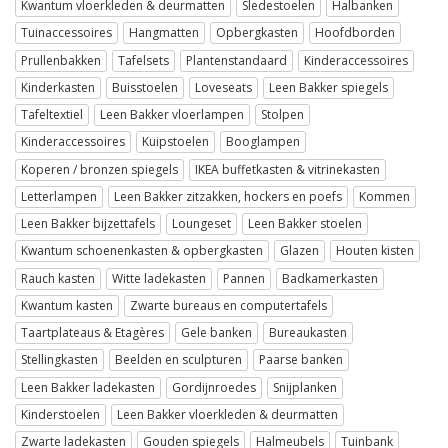
Kwantum vloerkleden & deurmatten
Sledestoelen
Halbanken
Tuinaccessoires
Hangmatten
Opbergkasten
Hoofdborden
Prullenbakken
Tafelsets
Plantenstandaard
Kinderaccessoires
Kinderkasten
Buisstoelen
Loveseats
Leen Bakker spiegels
Tafeltextiel
Leen Bakker vloerlampen
Stolpen
Kinderaccessoires
Kuipstoelen
Booglampen
Koperen / bronzen spiegels
IKEA buffetkasten & vitrinekasten
Letterlampen
Leen Bakker zitzakken, hockers en poefs
Kommen
Leen Bakker bijzettafels
Loungeset
Leen Bakker stoelen
Kwantum schoenenkasten & opbergkasten
Glazen
Houten kisten
Rauch kasten
Witte ladekasten
Pannen
Badkamerkasten
Kwantum kasten
Zwarte bureaus en computertafels
Taartplateaus & Etagères
Gele banken
Bureaukasten
Stellingkasten
Beelden en sculpturen
Paarse banken
Leen Bakker ladekasten
Gordijnroedes
Snijplanken
Kinderstoelen
Leen Bakker vloerkleden & deurmatten
Zwarte ladekasten
Gouden spiegels
Halmeubels
Tuinbank