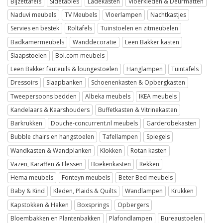
Bijzettafels
Sidetables
Ladekasten
Vloerkleden & Deurmatten
Naduvi meubels
TV Meubels
Vloerlampen
Nachtkastjes
Servies en bestek
Roltafels
Tuinstoelen en zitmeubelen
Badkamermeubels
Wanddecoratie
Leen Bakker kasten
Slaapstoelen
Bol.com meubels
Leen Bakker fauteuils & loungestoelen
Hanglampen
Tuintafels
Dressoirs
Slaapbanken
Schoenenkasten & Opbergkasten
Tweepersoons bedden
Albeka meubels
IKEA meubels
Kandelaars & Kaarshouders
Buffetkasten & Vitrinekasten
Barkrukken
Douche-concurrent.nl meubels
Garderobekasten
Bubble chairs en hangstoelen
Tafellampen
Spiegels
Wandkasten & Wandplanken
Klokken
Rotan kasten
Vazen, Karaffen & Flessen
Boekenkasten
Rekken
Hema meubels
Fonteyn meubels
Beter Bed meubels
Baby & Kind
Kleden, Plaids & Quilts
Wandlampen
Krukken
Kapstokken & Haken
Boxsprings
Opbergers
Bloembakken en Plantenbakken
Plafondlampen
Bureaustoelen