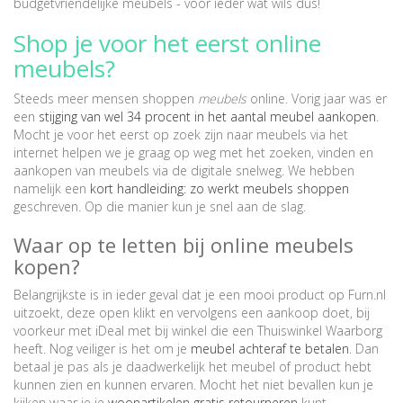
budgetvriendelijke meubels - voor ieder wat wils dus!
Shop je voor het eerst online
meubels?
Steeds meer mensen shoppen
meubels
online. Vorig jaar was er
een
stijging van wel 34 procent in het aantal meubel aankopen
.
Mocht je voor het eerst op zoek zijn naar meubels via het
internet helpen we je graag op weg met het zoeken, vinden en
aankopen van meubels via de digitale snelweg. We hebben
namelijk een
kort handleiding: zo werkt meubels shoppen
geschreven. Op die manier kun je snel aan de slag.
Waar op te letten bij online meubels
kopen?
Belangrijkste is in ieder geval dat je een mooi product op Furn.nl
uitzoekt, deze open klikt en vervolgens een aankoop doet, bij
voorkeur met iDeal met bij winkel die een Thuiswinkel Waarborg
heeft. Nog veiliger is het om je
meubel achteraf te betalen
. Dan
betaal je pas als je daadwerkelijk het meubel of product hebt
kunnen zien en kunnen ervaren. Mocht het niet bevallen kun je
kijken waar je je
woonartikelen gratis retourneren
kunt.