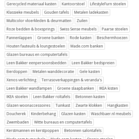
Gerecycled materiaal kasten
Kantoorstoel
LifestyleFurn stoelen
Klassieke meubels
Gouden tafels
Metalen ladekasten
Multicolor vloerkleden & deurmatten
Zuilen
Roze bedden & boxsprings
Swiss Sense meubels
Paarse stoelen
Pannenlappen
Groene banken
Rode kasten
Beschermhoezen
Houten fauteuils & loungestoelen
Made.com banken
Glazen bureaus en computertafels
Leen Bakker eenpersoonsbedden
Leen Bakker bedspreien
Eierdoppen
Metalen wanddecoratie
Gele kasten
Xenos verlichting
Terrasoverkappingen & veranda's
Leen Bakker wandlampen
Groene slaapbanken
IKEA kisten
IKEA stoelen
Leen Bakker roltafels
Betonnen kasten
Glazen woonaccessoires
Tuinkast
Zwarte klokken
Hangkasten
Doucherek
Kinderbehang
Glazen kasten
Waschbaer.nl meubels
Zwembaden
Witte bureaus en computertafels
Kerstmannen en kerstpoppen
Betonnen salontafels