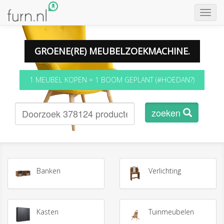
Toggl
Navig
GROENE(RE) MEUBELZOEKMACHINE.
1 MEUBEL KOPEN = 1 BOOM GEPLANT
(#HOEDAN?)
zoeken
Banken
Verlichting
Kasten
Tuinmeubelen