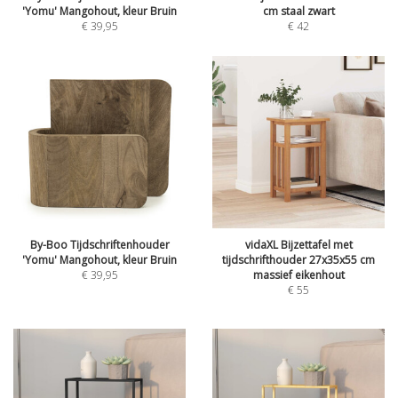
'Yomu' Mangohout, kleur Bruin
cm staal zwart
€
39,95
€
42
By-Boo Tijdschriftenhouder
vidaXL Bijzettafel met
'Yomu' Mangohout, kleur Bruin
tijdschrifthouder 27x35x55 cm
€
39,95
massief eikenhout
€
55