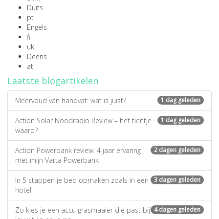
Duits
pt
Engels
fi
uk
Deens
at
Laatste blogartikelen
Meervoud van handvat: wat is juist?
1 dag geleden
Action Solar Noodradio Review – het tientje
1 dag geleden
waard?
Action Powerbank review: 4 jaar ervaring
2 dagen geleden
met mijn Varta Powerbank
In 5 stappen je bed opmaken zoals in een
3 dagen geleden
hotel
Zo kies je een accu grasmaaier die past bij
4 dagen geleden