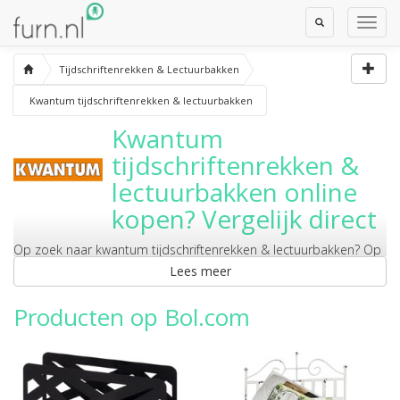
Toggle
Toggl
Search
Navig
Tijdschriftenrekken & Lectuurbakken
Kwantum tijdschriftenrekken & lectuurbakken
Kwantum
tijdschriftenrekken &
lectuurbakken
online
kopen? Vergelijk direct
Op zoek naar
kwantum tijdschriftenrekken & lectuurbakken
? Op
deze pagina vergelijk je ze direct bij diverse webshops. Bestel er
Lees meer
direct online.
Producten op Bol.com