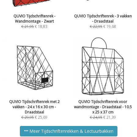
QUVIO Tijdschriftenrek -
QUVIO Tijdschriftenrek - 3 vakken
Wandmontage - Zwart
- Draadstaal
€
21,95
€
18,83
€
22,95
€
19,68
QUVIO Tijdschriftenrek met 2
QUVIO Tijdschriftenrek voor
vakken - 24 x 16 x 30 cm -
wandmontage - Draadstaal - 10.5
Draadstaal
x 25 x 37 cm
€
29,95
€
25,69
€
24,95
€
21,39
Meer Tijdschriftenrekken & Lectuurbakken