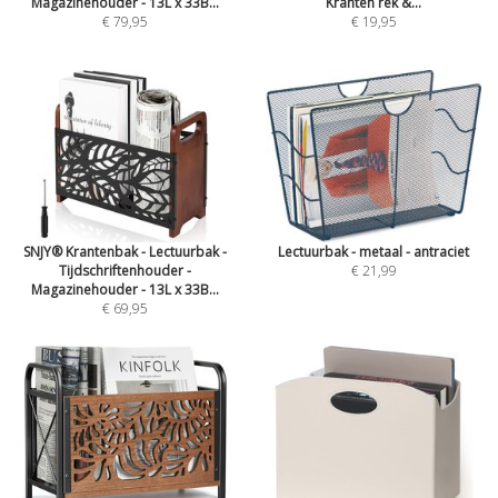
Magazinehouder - 13L x 33B...
Kranten rek &...
€ 79,95
€ 19,95
SNJY® Krantenbak - Lectuurbak -
Lectuurbak - metaal - antraciet
Tijdschriftenhouder -
€ 21,99
Magazinehouder - 13L x 33B...
€ 69,95