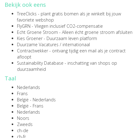
Bekijk ook eens
TreeClicks
- plant gratis bomen als je winkelt bij jouw
favoriete webshop
FlyGRN
- Vliegen inclusief CO2-compensatie
Echt Groene Stroom
- Alleen écht groene stroom afsluiten
Kies Groener
- Duurzaam leven platform
Duurzame Vacatures
/
internationaal
Contractwekker
- ontvang tijdig een mail als je contract
afloopt
Sustainability Database
- inschatting van shops op
duurzaamheid
Taal
Nederlands
Frans
België - Nederlands
België - Frans
Nederlands
Noors
Zweeds
ch-de
ch-fr