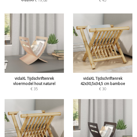
€
22,95
€
19,68
€
45
vidaXL Tijdschriftenrek
vidaXL Tijdschriftenrek
vloermodel hout naturel
42x30,5x34,5 cm bamboe
€
35
€
30