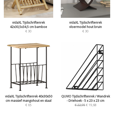
vidaXL Tijdschriftenrek
vidaXL Tijdschriftenrek
42x30,5x34,5 cm bamboe
vloermodel hout bruin
€
30
€
30
vidaXL Tijdschriftenrek 40x30x50
QUVIO Tijdschriftenrek / Wandrek
cm massief mangohout en staal
- Driehoek - 5 x 23 x 23 cm
€
65
€
22,95
€
19,68