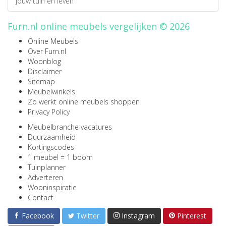
jouw tuin en leven
Furn.nl online meubels vergelijken © 2026
Online Meubels
Over Furn.nl
Woonblog
Disclaimer
Sitemap
Meubelwinkels
Zo werkt online meubels shoppen
Privacy Policy
Meubelbranche vacatures
Duurzaamheid
Kortingscodes
1 meubel = 1 boom
Tuinplanner
Adverteren
Wooninspiratie
Contact
Facebook
Twitter
Instagram
Pinterest