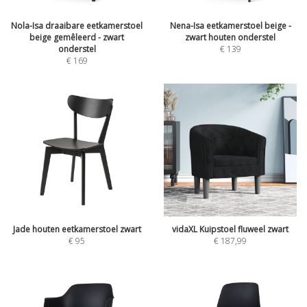
Nola-Isa draaibare eetkamerstoel
Nena-Isa eetkamerstoel beige -
beige gemêleerd - zwart
zwart houten onderstel
onderstel
€
139
€
169
Jade houten eetkamerstoel zwart
vidaXL Kuipstoel fluweel zwart
€
95
€
187,99