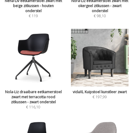
Nena-Liv eetkamerstoel zwart met
Nora-Liz eetkamerstoel zwart met
beige zitkussen - houten
okergeel zitkussen - zwart
onderstel
onderstel
€
119
€
98,10
Nola-Liz draaibare eetkamerstoel
vidaXL Kuipstoel kunstleer zwart
zwart met terracotta rood
€
197,99
zitkussen - zwart onderstel
€
116,10