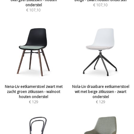
onderstel
€
107,10
€
107,10
Nena-Liv eetkamerstoel zwart met
Nola-Liv draaibare eetkamerstoel
zacht groen zitkussen - walnoot
wit met beige zitkussen - zwart
houten onderstel
onderstel
€
129
€
129