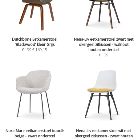
Dutchbone Eetkamerstoel
Nena-Liv eetkamerstoel zwart met
'Blackwood' kleur Grijs
okergeel zitkussen - walnoot
€
199
€
169,15
houten onderstel
€
129
Nora-Mare eetkamerstoel bouclé
Nena-Liv eetkamerstoel wit met
beige - zwart onderstel
okergeel zitkussen - zwart houten