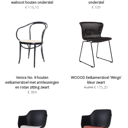
walnoot houten onderstel
onderstel
€
116,10
€
109
Venice No. 9 houten
WOOOD Eetkamerstoel 'Wings'
eetkamerstoel met armleuningen
kleur zwart
en rotan zitting zwart
€
219
€
175,20
€
384