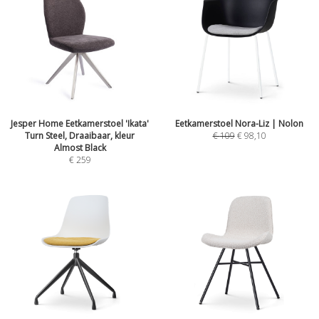
Jesper Home Eetkamerstoel 'Ikata'
Eetkamerstoel Nora-Liz | Nolon
Turn Steel, Draaibaar, kleur
€
109
€
98,10
Almost Black
€
259