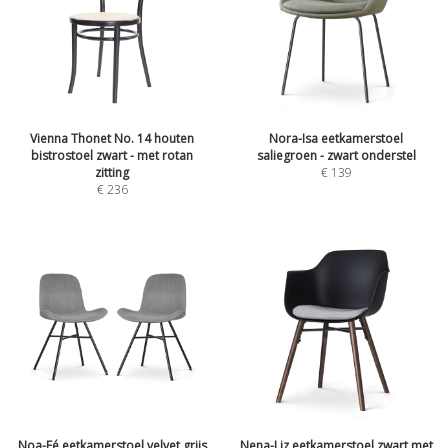
Vienna Thonet No. 14 houten
Nora-Isa eetkamerstoel
bistrostoel zwart - met rotan
saliegroen - zwart onderstel
zitting
€
139
€
236
Noa-Fé eetkamerstoel velvet grijs
Nena-Liz eetkamerstoel zwart met