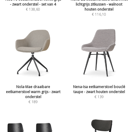
- zwart onderstel - set van 4
lichtgrijs zitkussen - walnoot
€
138,60
houten onderstel
€
116,10
Nola-Mae draaibare
Nena-Isa eetkamerstoel bouclé
eetkamerstoel warm grijs - zwart
taupe - zwart houten onderstel
onderstel
€
139
€
189