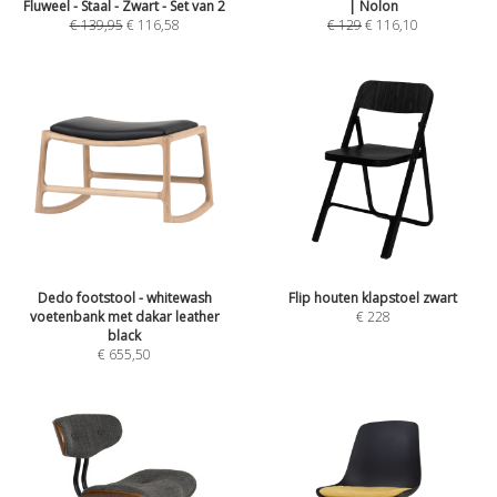
Fluweel - Staal - Zwart - Set van 2
| Nolon
€
139,95
€
116,58
€
129
€
116,10
Dedo footstool - whitewash
Flip houten klapstoel zwart
voetenbank met dakar leather
€
228
black
€
655,50