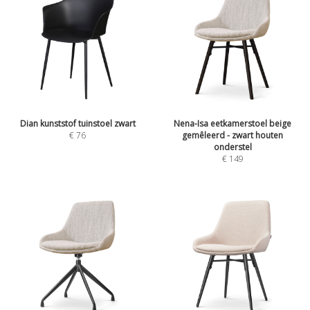
Dian kunststof tuinstoel zwart
Nena-Isa eetkamerstoel beige
€
76
gemêleerd - zwart houten
onderstel
€
149