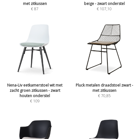
met zitkussen
beige - zwart onderstel
€
87
€
107,10
Nena-Liv eetkamerstoel wit met
Pluck metalen draadstoel zwart -
zacht groen zitkussen - zwart
met zitkussen
houten onderstel
€
70,85
€
109