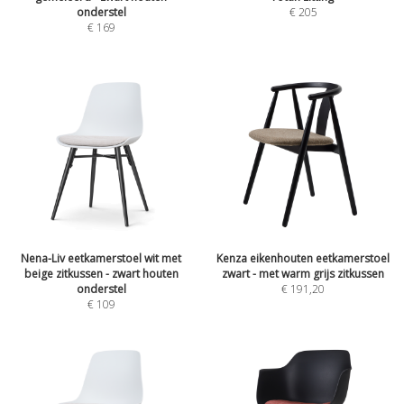
onderstel
€
205
€
169
Nena-Liv eetkamerstoel wit met
Kenza eikenhouten eetkamerstoel
beige zitkussen - zwart houten
zwart - met warm grijs zitkussen
onderstel
€
191,20
€
109