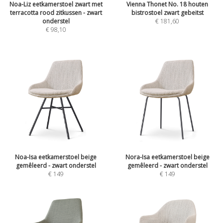
Noa-Liz eetkamerstoel zwart met
Vienna Thonet No. 18 houten
terracotta rood zitkussen - zwart
bistrostoel zwart gebeitst
onderstel
€
181,60
€
98,10
Noa-Isa eetkamerstoel beige
Nora-Isa eetkamerstoel beige
gemêleerd - zwart onderstel
gemêleerd - zwart onderstel
€
149
€
149