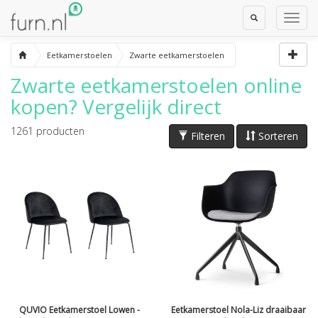
Toggle
Toggl
Search
Navig
Eetkamerstoelen
Zwarte eetkamerstoelen
Zwarte eetkamerstoelen
online
kopen? Vergelijk direct
1261
producten
Filteren
Sorteren
QUVIO Eetkamerstoel Lowen -
Eetkamerstoel Nola-Liz draaibaar