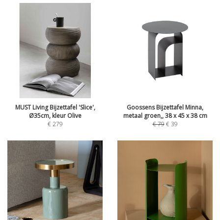
MUST Living Bijzettafel 'Slice',
Goossens Bijzettafel Minna,
Ø35cm, kleur Olive
metaal groen,, 38 x 45 x 38 cm
€
279
€
79
€
39