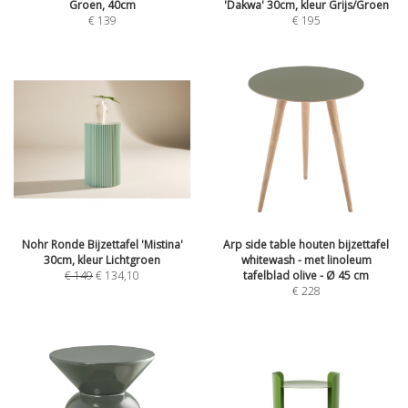
Groen, 40cm
'Dakwa' 30cm, kleur Grijs/Groen
€
139
€
195
Nohr Ronde Bijzettafel 'Mistina'
Arp side table houten bijzettafel
30cm, kleur Lichtgroen
whitewash - met linoleum
€
149
€
134,10
tafelblad olive - Ø 45 cm
€
228