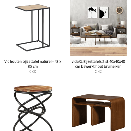
Vic houten bijzettafel naturel - 43 x
vidaXL Bijzettafels 2 st 40x40x40
35 cm
cm bewerkt hout bruineiken
€
60
€
42