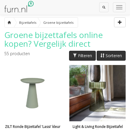
Toggle
Toggl
Search
Navig
Bijzettafels
Groene bijzettafels
Groene bijzettafels
online
kopen? Vergelijk direct
55
producten
Filteren
Sorteren
ZILT Ronde Bijzettafel 'Lassi' kleur
Light & Living Ronde Bijzettafel