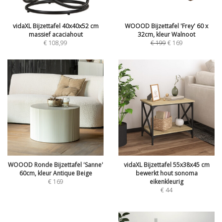
vidaXL Bijzettafel 40x40x52 cm
WOOOD Bijzettafel 'Frey' 60 x
massief acaciahout
32cm, kleur Walnoot
€
108,99
€
199
€
169
WOOOD Ronde Bijzettafel 'Sanne'
vidaXL Bijzettafel 55x38x45 cm
60cm, kleur Antique Beige
bewerkt hout sonoma
€
169
eikenkleurig
€
44