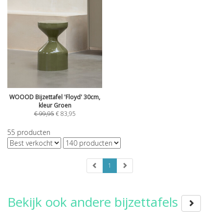
WOOOD Bijzettafel 'Floyd' 30cm,
kleur Groen
€
99,95
€
83,95
55
producten
1
Bekijk ook andere bijzettafels