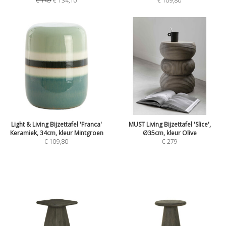
€
149
€
134,10
€
109,80
Light & Living Bijzettafel 'Franca'
MUST Living Bijzettafel 'Slice',
Keramiek, 34cm, kleur Mintgroen
Ø35cm, kleur Olive
€
109,80
€
279