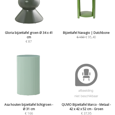
Gloria bijzettafel groen Ø 34 x 41
Bijzettafel Navagio | Dutchbone
cm
€
159
€
95,40
€
87
Asa houten bijzettafel lichtgroen -
QUVIO Bijzettafel Marco - Metaal -
Ø 31 cm
42 x 42 x 52 cm - Groen
€
166
€
37,95