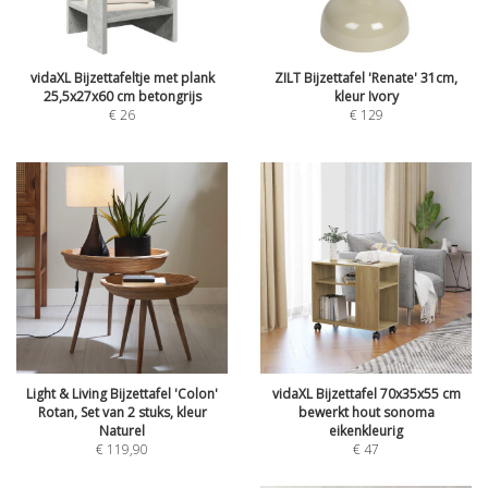
vidaXL Bijzettafeltje met plank
ZILT Bijzettafel 'Renate' 31cm,
25,5x27x60 cm betongrijs
kleur Ivory
€
26
€
129
Light & Living Bijzettafel 'Colon'
vidaXL Bijzettafel 70x35x55 cm
Rotan, Set van 2 stuks, kleur
bewerkt hout sonoma
Naturel
eikenkleurig
€
119,90
€
47