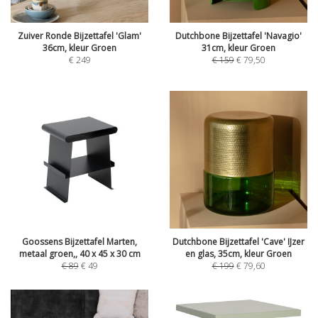
Zuiver Ronde Bijzettafel 'Glam'
Dutchbone Bijzettafel 'Navagio'
36cm, kleur Groen
31cm, kleur Groen
€
249
€
159
€
79,50
Goossens Bijzettafel Marten,
Dutchbone Bijzettafel 'Cave' IJzer
metaal groen,, 40 x 45 x 30 cm
en glas, 35cm, kleur Groen
€
89
€
49
€
199
€
79,60