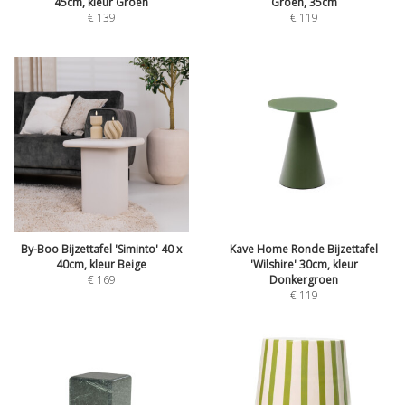
45cm, kleur Groen
Groen, 35cm
€
139
€
119
By-Boo Bijzettafel 'Siminto' 40 x
Kave Home Ronde Bijzettafel
40cm, kleur Beige
'Wilshire' 30cm, kleur
€
169
Donkergroen
€
119