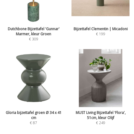
Dutchbone Bijzettafel 'Gunnar'
Bijzettafel Clementin | Micadoni
Marmer, kleur Groen
€
199
€
309
Gloria bijzettafel groen Ø 34 x 41
MUST Living Bijzettafel 'Flora',
cm
51cm, kleur Olijf
€
87
€
249