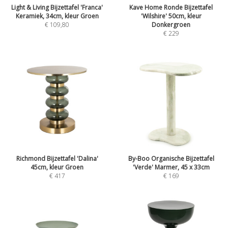
Light & Living Bijzettafel 'Franca'
Kave Home Ronde Bijzettafel
Keramiek, 34cm, kleur Groen
'Wilshire' 50cm, kleur
€
109,80
Donkergroen
€
229
Richmond Bijzettafel 'Dalina'
By-Boo Organische Bijzettafel
45cm, kleur Groen
'Verde' Marmer, 45 x 33cm
€
417
€
169