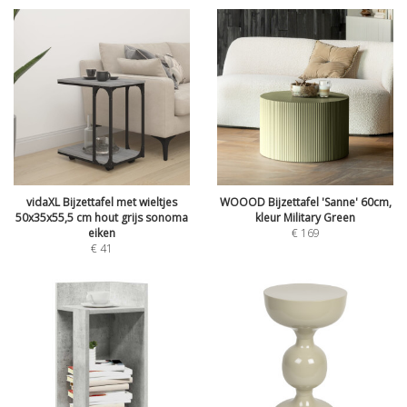
vidaXL Bijzettafel met wieltjes
WOOOD Bijzettafel 'Sanne' 60cm,
50x35x55,5 cm hout grijs sonoma
kleur Military Green
eiken
€
169
€
41