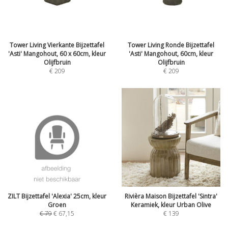
Tower Living Vierkante Bijzettafel
Tower Living Ronde Bijzettafel
'Asti' Mangohout, 60 x 60cm, kleur
'Asti' Mangohout, 60cm, kleur
Olijfbruin
Olijfbruin
€
209
€
209
ZILT Bijzettafel 'Alexia' 25cm, kleur
Rivièra Maison Bijzettafel 'Sintra'
Groen
Keramiek, kleur Urban Olive
€
79
€
67,15
€
139