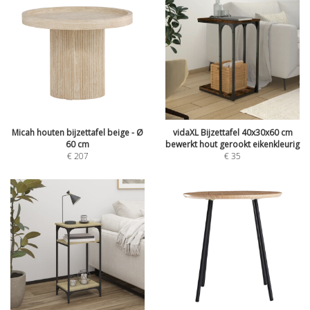
Micah houten bijzettafel beige - Ø
vidaXL Bijzettafel 40x30x60 cm
60 cm
bewerkt hout gerookt eikenkleurig
€
207
€
35