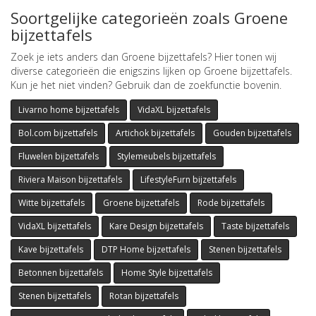
Soortgelijke categorieën zoals Groene
bijzettafels
Zoek je iets anders dan Groene bijzettafels? Hier tonen wij
diverse categorieën die enigszins lijken op Groene bijzettafels.
Kun je het niet vinden? Gebruik dan de zoekfunctie bovenin.
Livarno home bijzettafels
VidaXL bijzettafels
Bol.com bijzettafels
Artichok bijzettafels
Gouden bijzettafels
Fluwelen bijzettafels
Stylemeubels bijzettafels
Riviera Maison bijzettafels
LifestyleFurn bijzettafels
Witte bijzettafels
Groene bijzettafels
Rode bijzettafels
VidaXL bijzettafels
Kare Design bijzettafels
Taste bijzettafels
Kave bijzettafels
DTP Home bijzettafels
Stenen bijzettafels
Betonnen bijzettafels
Home Style bijzettafels
Stenen bijzettafels
Rotan bijzettafels