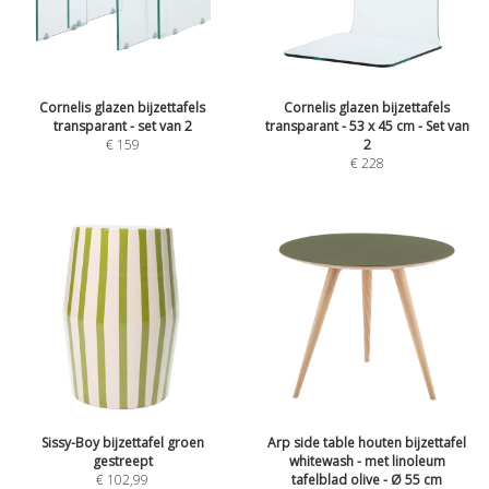
Cornelis glazen bijzettafels
Cornelis glazen bijzettafels
transparant - set van 2
transparant - 53 x 45 cm - Set van
€
159
2
€
228
Sissy-Boy bijzettafel groen
Arp side table houten bijzettafel
gestreept
whitewash - met linoleum
€
102,99
tafelblad olive - Ø 55 cm