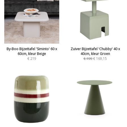
By-Boo Bijzettafel 'Siminto' 60 x
Zuiver Bijzettafel 'Chubby' 40 x
60cm, kleur Beige
40cm, kleur Groen
€
219
€
199
€
169,15