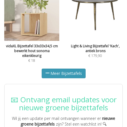
vidaXL Bijzettafel 33x33x34,5 cm
Light & Living Bijzettafel 'Kach',
bewerkt hout sonoma
antiek brons
eikenkleurig
€
179,90
€
18
Meer Bijzettafels
📧 Ontvang email updates voor
nieuwe groene bijzettafels
Wil jij een update per mail ontvangen wanneer er
nieuwe
groene bijzettafels
zijn? Stel een watchlist in! 🔍