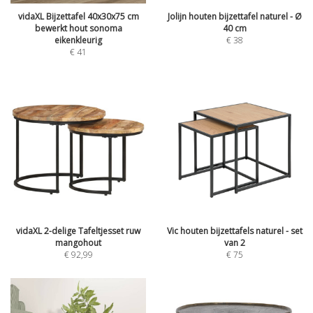
vidaXL Bijzettafel 40x30x75 cm
Jolijn houten bijzettafel naturel - Ø
bewerkt hout sonoma
40 cm
eikenkleurig
€
38
€
41
vidaXL 2-delige Tafeltjesset ruw
Vic houten bijzettafels naturel - set
mangohout
van 2
€
92,99
€
75