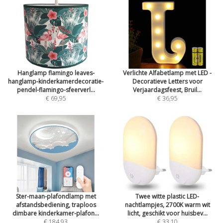
Hanglamp flamingo leaves-
Verlichte Alfabetlamp met LED -
hanglamp-kinderkamerdecoratie-
Decoratieve Letters voor
pendel-flamingo-sfeerverl...
Verjaardagsfeest, Bruil...
€ 69,95
€ 36,95
Ster-maan-plafondlamp met
Twee witte plastic LED-
afstandsbediening, traploos
nachtlampjes, 2700K warm wit
dimbare kinderkamer-plafon...
licht, geschikt voor huisbev...
€ 184,93
€ 33,10