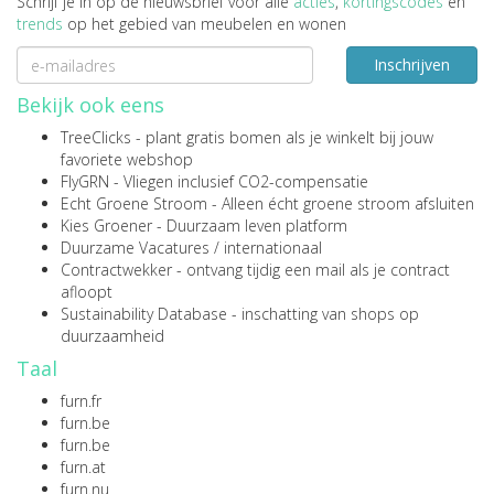
Schrijf je in op de nieuwsbrief voor alle
acties
,
kortingscodes
en
trends
op het gebied van meubelen en wonen
Inschrijven
Bekijk ook eens
TreeClicks
- plant gratis bomen als je winkelt bij jouw
favoriete webshop
FlyGRN
- Vliegen inclusief CO2-compensatie
Echt Groene Stroom
- Alleen écht groene stroom afsluiten
Kies Groener
- Duurzaam leven platform
Duurzame Vacatures
/
internationaal
Contractwekker
- ontvang tijdig een mail als je contract
afloopt
Sustainability Database
- inschatting van shops op
duurzaamheid
Taal
furn.fr
furn.be
furn.be
furn.at
furn.nu