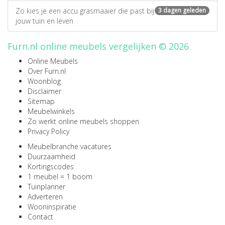
Zo kies je een accu grasmaaier die past bij
3 dagen geleden
jouw tuin en leven
Furn.nl online meubels vergelijken © 2026
Online Meubels
Over Furn.nl
Woonblog
Disclaimer
Sitemap
Meubelwinkels
Zo werkt online meubels shoppen
Privacy Policy
Meubelbranche vacatures
Duurzaamheid
Kortingscodes
1 meubel = 1 boom
Tuinplanner
Adverteren
Wooninspiratie
Contact