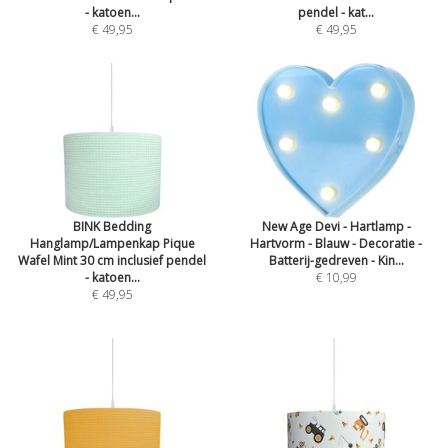
- katoen...
pendel - kat...
€ 49,95
€ 49,95
BINK Bedding
New Age Devi - Hartlamp -
Hanglamp/Lampenkap Pique
Hartvorm - Blauw - Decoratie -
Wafel Mint 30 cm inclusief pendel
Batterij-gedreven - Kin...
- katoen...
€ 10,99
€ 49,95