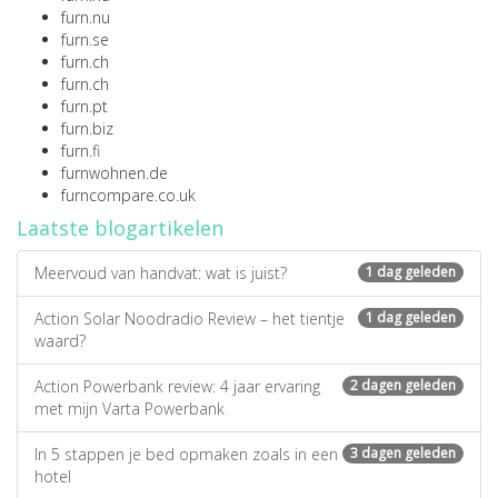
furn.nu
furn.se
furn.ch
furn.ch
furn.pt
furn.biz
furn.fi
furnwohnen.de
furncompare.co.uk
Laatste blogartikelen
Meervoud van handvat: wat is juist?
1 dag geleden
Action Solar Noodradio Review – het tientje
1 dag geleden
waard?
Action Powerbank review: 4 jaar ervaring
2 dagen geleden
met mijn Varta Powerbank
In 5 stappen je bed opmaken zoals in een
3 dagen geleden
hotel