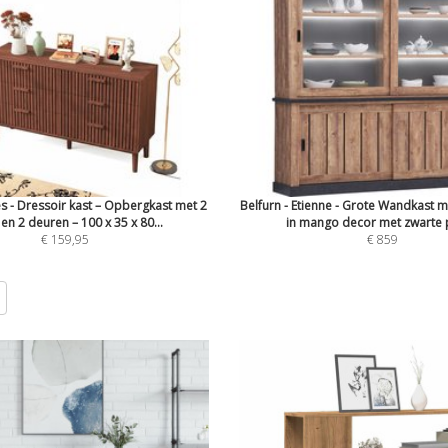
- Dressoir kast – Opbergkast met 2
Belfurn - Etienne - Grote Wandkast 
en 2 deuren – 100 x 35 x 80...
in mango decor met zwarte p
€ 159,95
€ 859