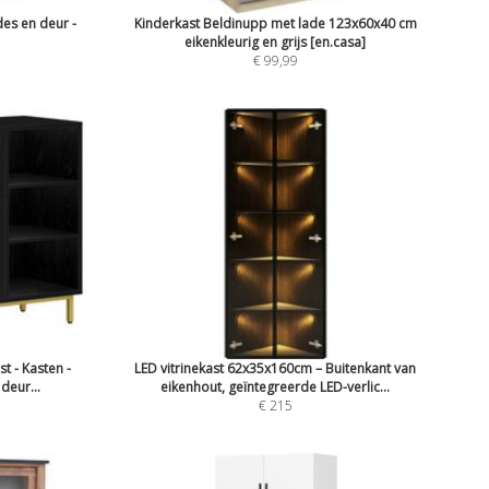
des en deur -
Kinderkast Beldinupp met lade 123x60x40 cm
eikenkleurig en grijs [en.casa]
€ 99,99
 - Kasten -
LED vitrinekast 62x35x160cm – Buitenkant van
 deur...
eikenhout, geïntegreerde LED-verlic...
€ 215