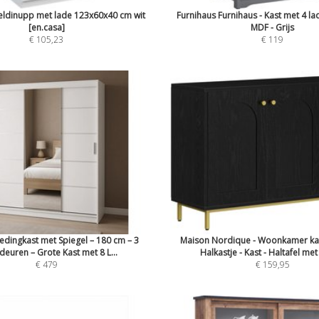
eldinupp met lade 123x60x40 cm wit
Furnihaus Furnihaus - Kast met 4 la
[en.casa]
MDF - Grijs
€ 105,23
€ 119
ledingkast met Spiegel – 180 cm – 3
Maison Nordique - Woonkamer kast
deuren – Grote Kast met 8 L...
Halkastje - Kast - Haltafel met
€ 479
€ 159,95