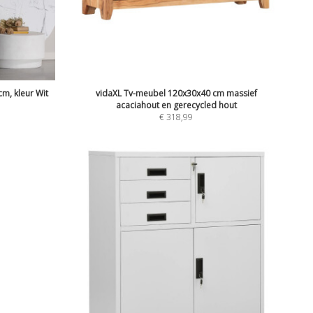
m, kleur Wit
vidaXL Tv-meubel 120x30x40 cm massief
acaciahout en gerecycled hout
€
318,99