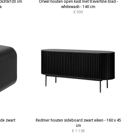
0x30x103 cm
Orwel houten open kast met travertine blad -
a
whitewash - 140 cm
€
999
ade zwart
Redmer houten sideboard zwart eiken - 160 x 45
cm
€
1.138