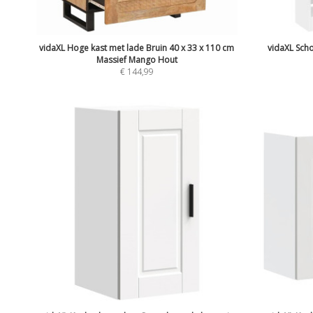
vidaXL Hoge kast met lade Bruin 40 x 33 x 110 cm
vidaXL Sch
Massief Mango Hout
€
144,99