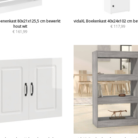
oenenkast 80x21x125,5 cm bewerkt
vidaXL Boekenkast 40x24x102 cm bew
hout wit
€
117,99
€
161,99