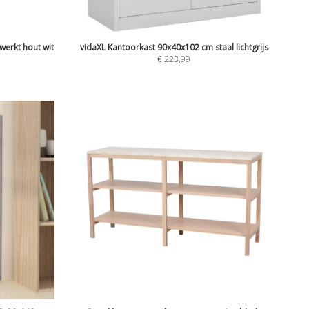
erkt hout wit
vidaXL Kantoorkast 90x40x102 cm staal lichtgrijs
€
223,99