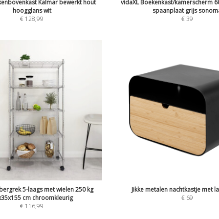
kenbovenkast Kalmar bewerkt hout
vidaXL Boekenkast/kamerscherm 6
hoogglans wit
spaanplaat grijs sonom
€
128,99
€
39
ergrek 5-laags met wielen 250 kg
Jikke metalen nachtkastje met l
x35x155 cm chroomkleurig
€
69
€
116,99