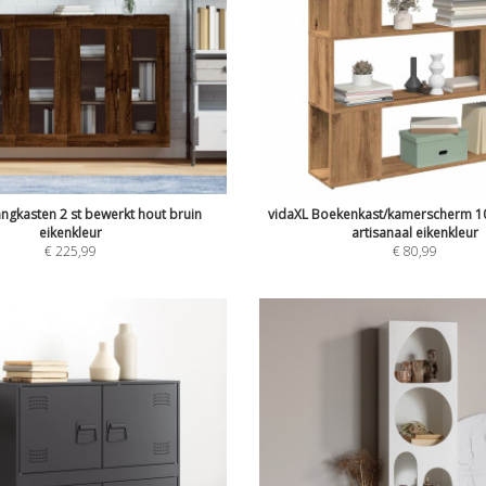
ngkasten 2 st bewerkt hout bruin
vidaXL Boekenkast/kamerscherm 1
eikenkleur
artisanaal eikenkleur
€
225,99
€
80,99