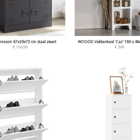
ressoir 67x39x73 cm staal zwart
WOOOD Vakkenkast 'Caz' 180 x 48c
€
164,99
€
349