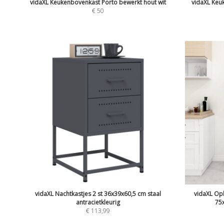
vidaXL Keukenbovenkast Porto bewerkt hout wit
vidaXL Keu
€
50
vidaXL Nachtkastjes 2 st 36x39x60,5 cm staal
vidaXL Opb
antracietkleurig
75
€
113,99