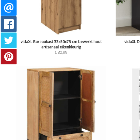
vidaXL Bureaukast 33x50x75 cm bewerkt hout
vidaXL D
artisanaal eikenkleurig
€
80,99