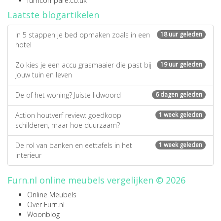
furncompare.co.uk
Laatste blogartikelen
In 5 stappen je bed opmaken zoals in een
18 uur geleden
hotel
Zo kies je een accu grasmaaier die past bij
19 uur geleden
jouw tuin en leven
De of het woning? Juiste lidwoord
6 dagen geleden
Action houtverf review: goedkoop
1 week geleden
schilderen, maar hoe duurzaam?
De rol van banken en eettafels in het
1 week geleden
interieur
Furn.nl online meubels vergelijken © 2026
Online Meubels
Over Furn.nl
Woonblog