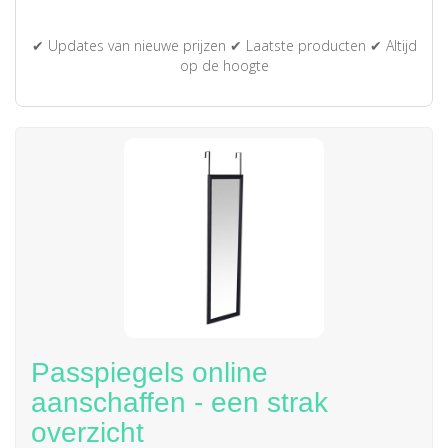
✔ Updates van nieuwe prijzen ✔ Laatste producten ✔ Altijd
op de hoogte
Passpiegels online
aanschaffen - een strak
overzicht