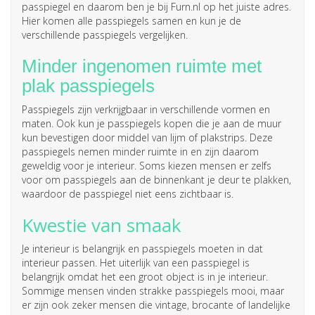
passpiegel en daarom ben je bij Furn.nl op het juiste adres.
Hier komen alle passpiegels samen en kun je de
verschillende passpiegels vergelijken.
Minder ingenomen ruimte met
plak passpiegels
Passpiegels zijn verkrijgbaar in verschillende vormen en
maten. Ook kun je passpiegels kopen die je aan de muur
kun bevestigen door middel van lijm of plakstrips. Deze
passpiegels nemen minder ruimte in en zijn daarom
geweldig voor je interieur. Soms kiezen mensen er zelfs
voor om passpiegels aan de binnenkant je deur te plakken,
waardoor de passpiegel niet eens zichtbaar is.
Kwestie van smaak
Je interieur is belangrijk en passpiegels moeten in dat
interieur passen. Het uiterlijk van een passpiegel is
belangrijk omdat het een groot object is in je interieur.
Sommige mensen vinden strakke passpiegels mooi, maar
er zijn ook zeker mensen die vintage, brocante of landelijke