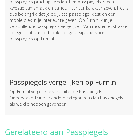
passpiegels prachtige vinden. Een passpiegels is een
kwestie van smaak en zal jou interieur karakter geven. Het is
dus belangrijk dat je de juiste passpiegel kiest en een
mooie plek in je interieur te geven. Op Furn.nl kun je
verschillende passpiegels vergelijken. Van moderne, strakke
spiegels tot aan old-look spiegels. Kijk snel voor
passpiegels op Furn.nl.
Passpiegels vergelijken op Furn.nl
Op Furn.nl vergelijk je verschillende Passpiegels.
Onderstaand vind je andere categorieën dan Passpiegels
als we die hebben gevonden.
Gerelateerd aan Passpiegels