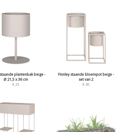
 staande plantenbak beige -
Finnley staande bloempot beige -
Ø 21,5 x 36 cm
set van 2
€
25
€
45