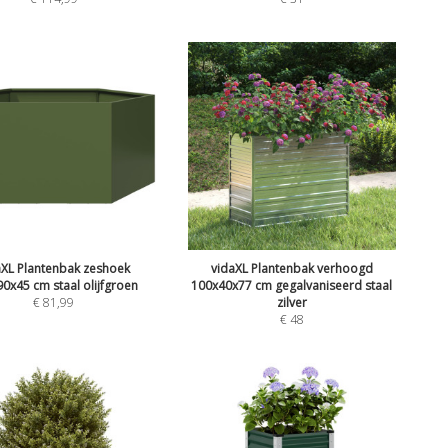
aXL Plantenbak zeshoek
vidaXL Plantenbak verhoogd
0x45 cm staal olijfgroen
100x40x77 cm gegalvaniseerd staal
€
81,99
zilver
€
48