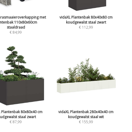
Grasmaaieroverkapping met
vidaXL Plantenbak 80x40x80 cm
antenbak 110x80x60cm
koudgewalst staal zwart
staaldraad
€
112,99
€
84,99
L Plantenbak 80x80x40 cm
vidaXL Plantenbak 280x40x40 cm
udgewalst staal zwart
koudgewalst staal wit
€
87,99
€
155,99