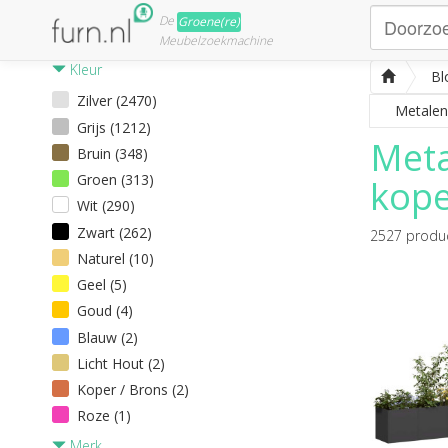
De
Groene(re)
Meubelzoekmachine
Kleur
Bl
Zilver (2470)
Metalen
Grijs (1212)
Meta
Bruin (348)
Groen (313)
kope
Wit (290)
Zwart (262)
2527
produ
Naturel (10)
Geel (5)
Goud (4)
Blauw (2)
Licht Hout (2)
Koper / Brons (2)
Roze (1)
Merk