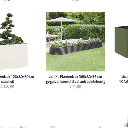
ntenbak 120x80x80 cm
vidaXL Plantenbak 368x80x36 cm
vid
staal wit
gegalvaniseerd staal antracietkleurig
104x9
€
150,99
€
71,99