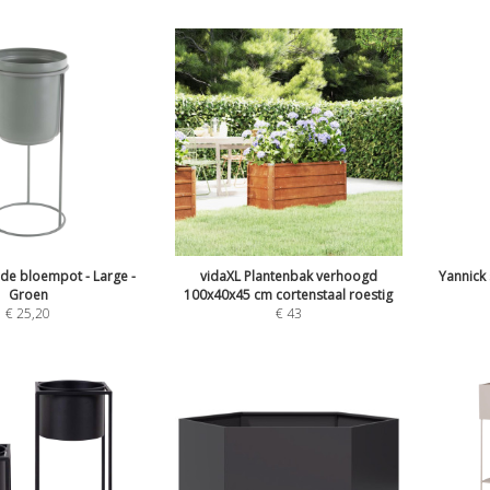
nde bloempot - Large -
vidaXL Plantenbak verhoogd
Yannick
Groen
100x40x45 cm cortenstaal roestig
€
25,20
€
43