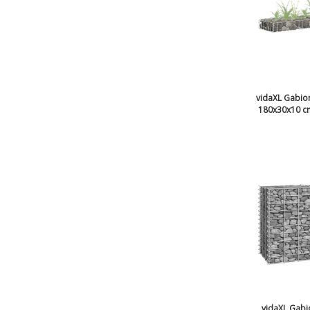
vidaXL Gabio
180x30x10 cm
vidaXL Gabi