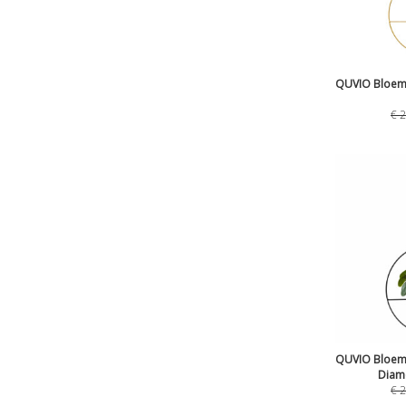
QUVIO Bloemp
€
2
QUVIO Bloemp
Diam
€
2