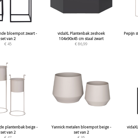
ande bloempot zwart -
vidaXL Plantenbak zeshoek
Pepijn 
set van 2
104x90x45 cm staal zwart
€
45
€
86,99
de plantenbak beige -
Yannick metalen bloempot beige -
vidaX
set van 2
set van 2
€
47
€
35