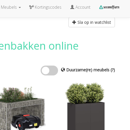
Meubels
Kortingscodes
Account
Sla op in watchlist
tenbakken
online
Duurzame(re) meubels
(?)