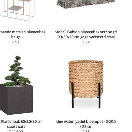
staande metalen plantenbak
vidaXL Gabion plantenbak verhoogd
beige
90x30x10 cm gegalvaniseerd staal
€
91
€
24
L Plantenbak 80x80x80 cm
Line waterhyacint bloempot - Ø23,5
staal zwart
x 28 cm
€
114,99
€
31