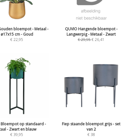
ouden bloempot - Metaal -
QUVIO Hangende bloempot -
ø17x15 cm - Goud
Langwerpig - Metaal - Zwart
€
22,95
€
29,95
€
26,41
Bloempot op standaard -
Fiep staande bloempot grijs - set
taal - Zwart en blauw
van 2
€
39,95
€
38