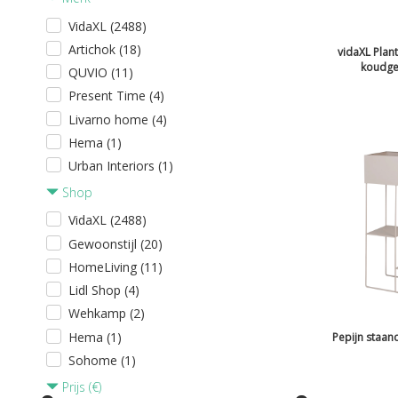
VidaXL (2488)
Artichok (18)
vidaXL Pla
koudgew
QUVIO (11)
Present Time (4)
Livarno home (4)
Hema (1)
Urban Interiors (1)
Shop
VidaXL (2488)
Gewoonstijl (20)
HomeLiving (11)
Lidl Shop (4)
Wehkamp (2)
Hema (1)
Pepijn staan
Sohome (1)
Prijs (€)