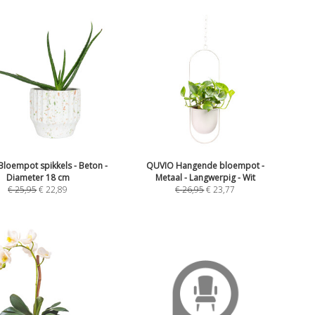
loempot spikkels - Beton -
QUVIO Hangende bloempot -
Diameter 18 cm
Metaal - Langwerpig - Wit
€
25,95
€
22,89
€
26,95
€
23,77