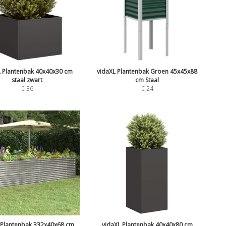
L Plantenbak 40x40x30 cm
vidaXL Plantenbak Groen 45x45x88
staal zwart
cm Staal
€
36
€
24
 Plantenbak 332x40x68 cm
vidaXL Plantenbak 40x40x80 cm