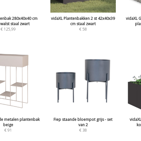
ntenbak 280x40x40 cm
vidaXL Plantenbakken 2 st 42x40x39
vidaXL 
alst staal zwart
cm staal zwart
pl
€
125,99
€
58
de metalen plantenbak
Fiep staande bloempot grijs - set
vidaX
beige
van 2
ko
€
91
€
38