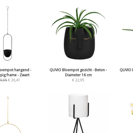
oempot hangend -
QUVIO Bloempot gezicht - Beton -
QUVIO B
pig frame - Zwart
Diameter 16 cm
9,95
€
26,41
€
22,95