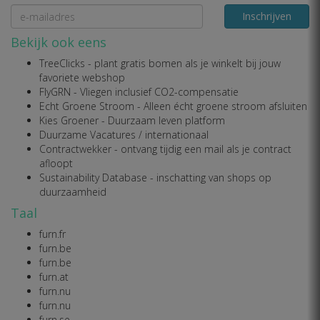
Inschrijven
Bekijk ook eens
TreeClicks
- plant gratis bomen als je winkelt bij jouw
favoriete webshop
FlyGRN
- Vliegen inclusief CO2-compensatie
Echt Groene Stroom
- Alleen écht groene stroom afsluiten
Kies Groener
- Duurzaam leven platform
Duurzame Vacatures
/
internationaal
Contractwekker
- ontvang tijdig een mail als je contract
afloopt
Sustainability Database
- inschatting van shops op
duurzaamheid
Taal
furn.fr
furn.be
furn.be
furn.at
furn.nu
furn.nu
furn.se