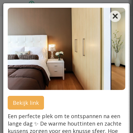
Toggle
Toggl
×
Search
Navig
Wooninspiratie en
interieurinspiratie
Bekijk link
Een perfecte plek om te ontspannen na een
lange dag ✨ De warme houttinten en zachte
kussens zorgen voor een knusse sfeer. Hoe