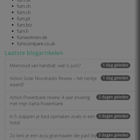
furn.ch
furn.ch
furn.pt
furn.biz
furn.fi
furnwohnen.de
furncompare.co.uk
Laatste blogartikelen
Meervoud van handvat: wat is juist?
1 dag geleden
Action Solar Noodradio Review – het tientje
1 dag geleden
waard?
Action Powerbank review: 4 jaar ervaring
2 dagen geleden
met mijn Varta Powerbank
In 5 stappen je bed opmaken zoals in een
3 dagen geleden
hotel
Zo kies je een accu grasmaaier die past bij
3 dagen geleden