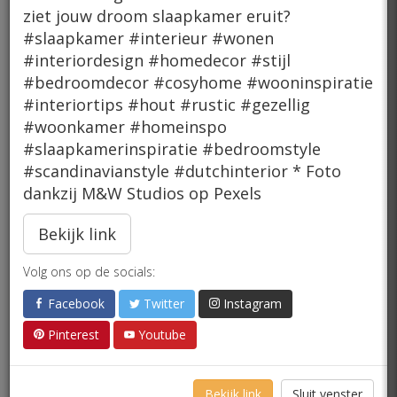
ziet jouw droom slaapkamer eruit?
#slaapkamer #interieur #wonen
#interiordesign #homedecor #stijl
#bedroomdecor #cosyhome #wooninspiratie
#interiortips #hout #rustic #gezellig
#woonkamer #homeinspo
#slaapkamerinspiratie #bedroomstyle
#scandinavianstyle #dutchinterior * Foto
dankzij M&W Studios op Pexels
Bekijk link
Volg ons op de socials:
Facebook
Twitter
Instagram
Pinterest
Youtube
Bekijk link
Sluit venster