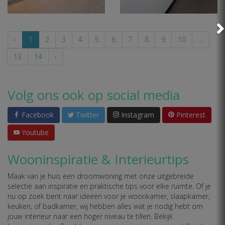
‹
1
2
3
4
5
6
7
8
9
10
...
13
14
›
Volg ons ook op social media
Facebook
Twitter
Instagram
Pinterest
Youtube
Wooninspiratie & Interieurtips
Maak van je huis een droomwoning met onze uitgebreide
selectie aan inspiratie en praktische tips voor elke ruimte. Of je
nu op zoek bent naar ideeën voor je woonkamer, slaapkamer,
keuken, of badkamer, wij hebben alles wat je nodig hebt om
jouw interieur naar een hoger niveau te tillen. Bekijk