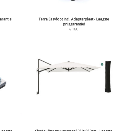
arantie!
Terra Easyfoot incl. Adapterplaat - Laagste
prijsgarantie!
€
180