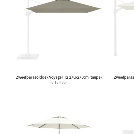
Zweefparasoldoek Voyager T2 270x270cm (taupe)
Zweefparas
€
124,95