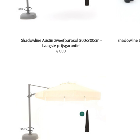
Shadowline Austin zweefparasol 300x300cm -
Shadowline L
Laagste prijsgarantie!
€
880