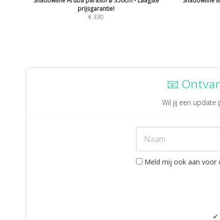
Shadowline Aruba parasol ø 350cm - Laagste
Shadowline B
prijsgarantie!
€
330
📧 Ontvan
Wil jij een updat
Meld mij ook aan voor 
✔ 