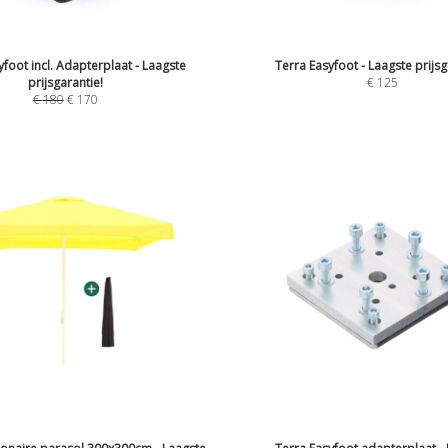
yfoot incl. Adapterplaat - Laagste
Terra Easyfoot - Laagste prijsg
prijsgarantie!
€
125
€
180
€
170