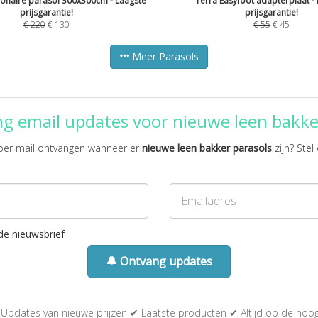
onaire parasol 300x300cm - Laagste
Terra Easyfoot adapterplaat -
prijsgarantie!
prijsgarantie!
€
220
€
130
€
55
€
45
Meer Parasols
g email updates voor nieuwe leen bakke
e per mail ontvangen wanneer er
nieuwe leen bakker parasols
zijn? Stel 
de nieuwsbrief
🔔 Ontvang updates
Updates van nieuwe prijzen ✔ Laatste producten ✔ Altijd op de hoo