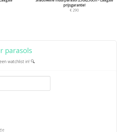
 Laagste
Shadowline muurparasol 250x250cm - Laagste
prijsgarantie!
€
290
r parasols
een watchlist in! 🔍
gte