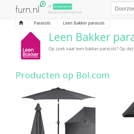
De
Groene(re)
Meubelzoekmachine
Parasols
Leen Bakker parasols
Leen Bakker par
Op zoek naar
leen bakker parasols
? Op deze
Producten op Bol.com