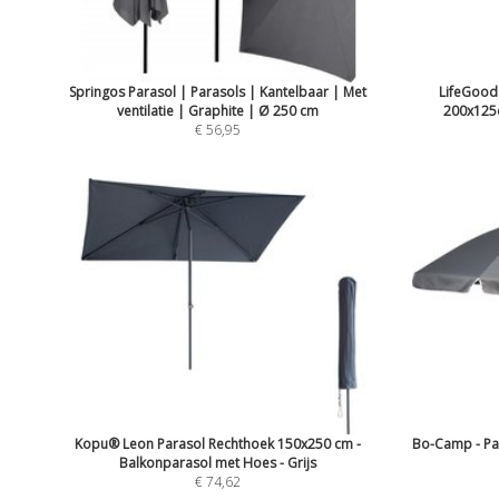
Springos Parasol | Parasols | Kantelbaar | Met
LifeGoods
ventilatie | Graphite | Ø 250 cm
200x125c
€ 56,95
Kopu® Leon Parasol Rechthoek 150x250 cm -
Bo-Camp - Par
Balkonparasol met Hoes - Grijs
€ 74,62