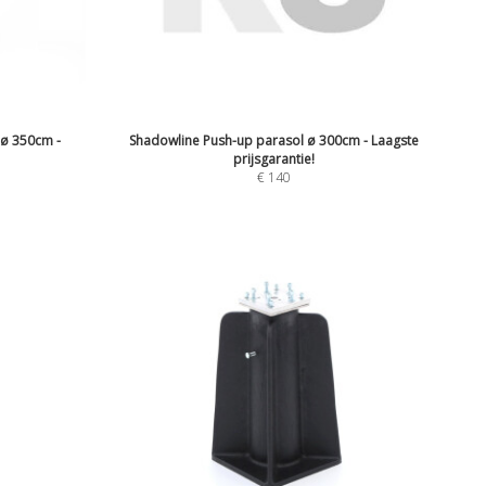
 ø 350cm -
Shadowline Push-up parasol ø 300cm - Laagste
prijsgarantie!
€
140