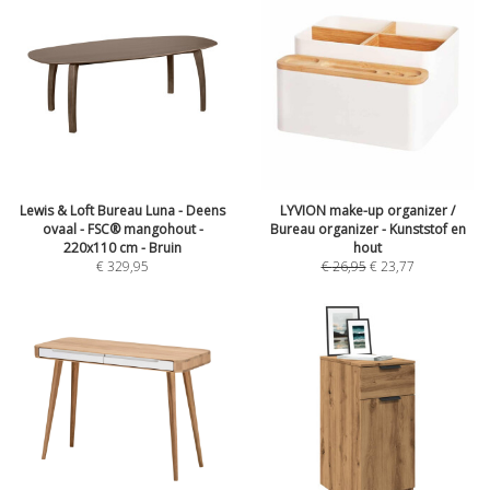
Lewis & Loft Bureau Luna - Deens
LYVION make-up organizer /
ovaal - FSC® mangohout -
Bureau organizer - Kunststof en
220x110 cm - Bruin
hout
€
329,95
€
26,95
€
23,77