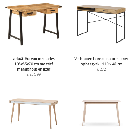
vidaXL Bureau met lades
Vic houten bureau naturel - met
105x55x70 cm massief
opbergvak - 110 x 45 cm
mangohout en ijzer
€
272
€
236,99