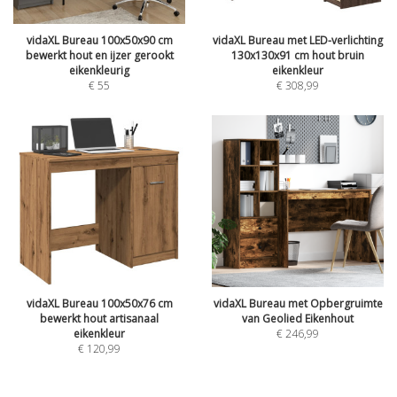
vidaXL Bureau 100x50x90 cm
vidaXL Bureau met LED-verlichting
bewerkt hout en ijzer gerookt
130x130x91 cm hout bruin
eikenkleurig
eikenkleur
€
55
€
308,99
vidaXL Bureau 100x50x76 cm
vidaXL Bureau met Opbergruimte
bewerkt hout artisanaal
van Geolied Eikenhout
eikenkleur
€
246,99
€
120,99