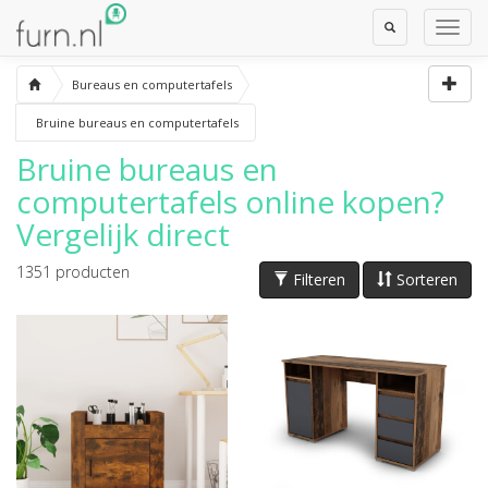
Toggle
Toggl
Search
Navig
Bureaus en computertafels
Bruine bureaus en computertafels
Bruine bureaus en
computertafels
online kopen?
Vergelijk direct
1351
producten
Filteren
Sorteren