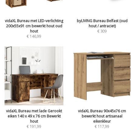
vidaXL Bureau met LED-verlichting
byLIVING Bureau Belfast (oud
200x55x91 cm bewerkt hout oud
hout / antraciet)
hout
€
309
€
146,99
vidaXL Bureau met lade Gerookt
vidaXL Bureau 90x45x76 cm
eiken 140 x 49 x 76 cm Bewerkt
bewerkt hout artisanaal
hout
eikenkleur
€
191,99
€
117,99