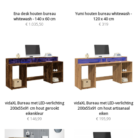
Ena desk houten bureau
Yumi houten bureau whitewash -
whitewash - 140 x 60 cm
120 x 40 cm
€
1.035,50
€
319
vidaXL Bureau met LED-verlichting
vidaXL Bureau met LED-verlichting
200x55x91 cm hout gerookt
200x55x91 cm hout artisanaal
eikenkleur
eiken
€
146,99
€
195,99