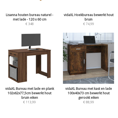
Lisanna houten bureau naturel -
vidaXL Hoekbureau bewerkt hout
met lade - 120 x 60 cm
bruin
€
348
€
74,99
vidaXL Bureau met lade en plank
vidaXL Bureau met kast en lade
102x62x77,5cm bewerkt hout
100x40x73 cm bewerkt hout
bruin eiken
gerookt eiken
€
113,99
€
88,99