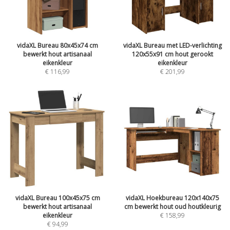
vidaXL Bureau 80x45x74 cm
vidaXL Bureau met LED-verlichting
bewerkt hout artisanaal
120x55x91 cm hout gerookt
eikenkleur
eikenkleur
€
116,99
€
201,99
vidaXL Bureau 100x45x75 cm
vidaXL Hoekbureau 120x140x75
bewerkt hout artisanaal
cm bewerkt hout oud houtkleurig
eikenkleur
€
158,99
€
94,99