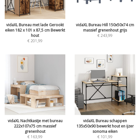
vidaXL Bureau met lade Gerookt
vidaXL Bureau Hill 150x50x74 cm
eiken 182 x 101 x 87,5 cm Bewerkt
massief grenenhout grijs
hout
€
243,99
€
201,99
vidaXL Nachtkastje met bureau
vidaXL Bureau schappen
222x107x75 cm massief
135x50x90 bewerkt hout en ijzer
grenenhout
sonoma eiken
€
163,99
€
101,99