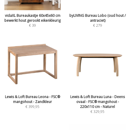
vidaXL Bureaukastje 60x45x60 cm
byLIVING Bureau Lobo (oud hout /
bewerkt hout gerookt eikenkleurig
antraciet)
€
39
€
279
Lewis & Loft Bureau Leona - FSC®
Lewis & Loft Bureau Luna - Deens
mangohout - Zandkleur
ovaal - FSC® mangohout -
€
399,95
220x110 cm - Naturel
€
329,95