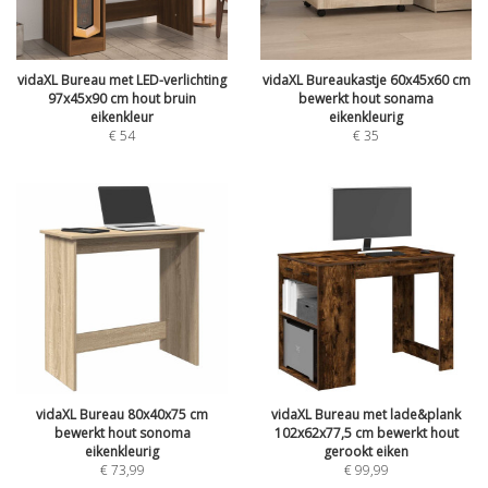
vidaXL Bureau met LED-verlichting
vidaXL Bureaukastje 60x45x60 cm
97x45x90 cm hout bruin
bewerkt hout sonama
eikenkleur
eikenkleurig
€
54
€
35
vidaXL Bureau 80x40x75 cm
vidaXL Bureau met lade&plank
bewerkt hout sonoma
102x62x77,5 cm bewerkt hout
eikenkleurig
gerookt eiken
€
73,99
€
99,99