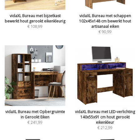
vidaXL Bureau met bijzetkast
vidaXL Bureau met schappen
bewerkt hout gerookt eikenkleurig
102x45x148 cm bewerkt hout
€
108,99
artisanaal eiken
€
90,99
vidaXL Bureau met Opbergruimte
vidaXL Bureau met LED-verlichting
in Gerookt Eiken
140x55x91 cm hout gerookt
€
241,99
eikenkleur
€
212,99