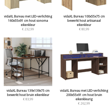
vidaXL Bureau met LED-verlichting
vidaXL Bureau 100x55x75 cm
160x55x91 cm hout sonoma
bewerkt hout artisanaal
eikenkleur
eikenkleur
€
232,99
€
80,99
vidaXL Bureau 139x139x75 cm
vidaXL Bureau met LED-verlichting
bewerkt hout bruin eikenkleur
200x55x91 cm hout bruin
€
83,99
eikenkleurig
€
262,99