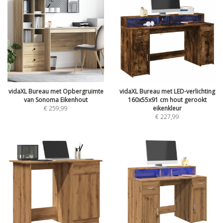
vidaXL Bureau met Opbergruimte
vidaXL Bureau met LED-verlichting
van Sonoma Eikenhout
160x55x91 cm hout gerookt
€
259,99
eikenkleur
€
227,99