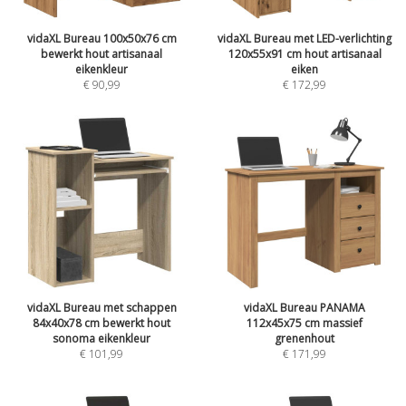
vidaXL Bureau 100x50x76 cm
vidaXL Bureau met LED-verlichting
bewerkt hout artisanaal
120x55x91 cm hout artisanaal
eikenkleur
eiken
€
90,99
€
172,99
vidaXL Bureau met schappen
vidaXL Bureau PANAMA
84x40x78 cm bewerkt hout
112x45x75 cm massief
sonoma eikenkleur
grenenhout
€
101,99
€
171,99