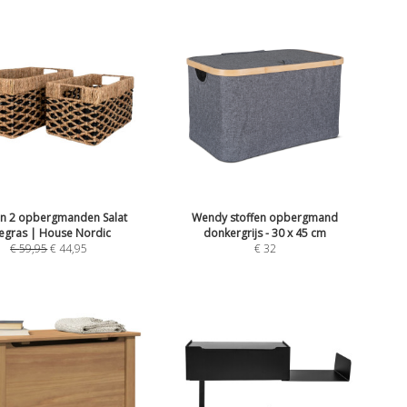
an 2 opbergmanden Salat
Wendy stoffen opbergmand
egras | House Nordic
donkergrijs - 30 x 45 cm
€
59,95
€
44,95
€
32