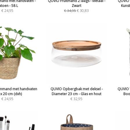
and met handvaten -
QUVIO Fruitmand 2 laags - Metaal -
QUVIO 
atoen - 58 L
Zwart
Kunst
€
24,95
€
34,95
€
30,83
enmand met handvaten
QUVIO Opbergbak met deksel -
QUVIO 
 x 20 cm (dxh)
Diameter 23 cm - Glas en hout
Boom
€
24,95
€
32,95