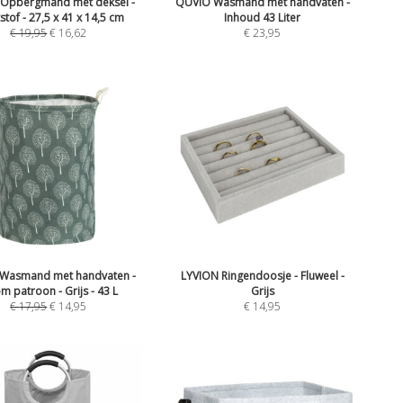
Opbergmand met deksel -
QUVIO Wasmand met handvaten -
stof - 27,5 x 41 x 14,5 cm
Inhoud 43 Liter
€
19,95
€
16,62
€
23,95
Wasmand met handvaten -
LYVION Ringendoosje - Fluweel -
 patroon - Grijs - 43 L
Grijs
€
17,95
€
14,95
€
14,95