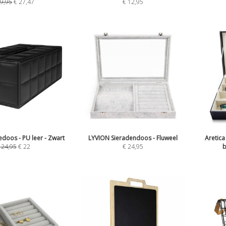
9,95
€
27,47
€
12,95
doos - PU leer - Zwart
LYVION Sieradendoos - Fluweel
Aretic
€
24,95
€
22
€
24,95
b