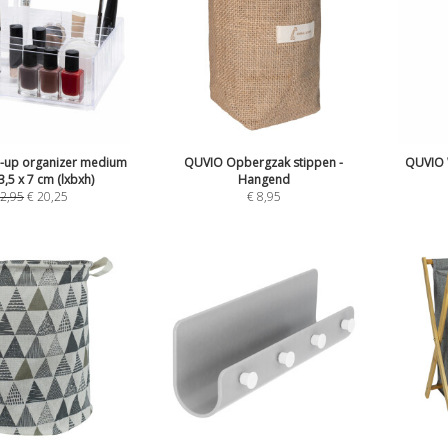
-up organizer medium
QUVIO Opbergzak stippen -
QUVIO 
3,5 x 7 cm (lxbxh)
Hangend
2,95
€
20,25
€
8,95