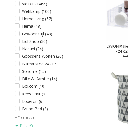
VidaXL (1466)
Wehkamp (100)
HomeLiving (57)
Hema (48)
Gewoonstijl (43)
Lidl Shop (30)
LYVION Make
Naduvi (24)
- 24 x 2
Goossens Wonen (20)
€
2
Bureaustoel24 (17)
Sohome (15)
Dille & Kamille (14)
Bol.com (10)
Kees Smit (9)
Loberon (6)
Bruno Bed (3)
+ Toon meer
Prijs (€)