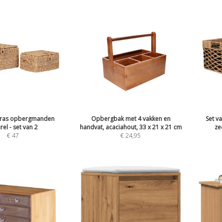
gras opbergmanden
Opbergbak met 4 vakken en
Set v
rel - set van 2
handvat, acaciahout, 33 x 21 x 21 cm
ze
€
47
€
24,95