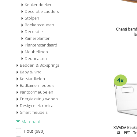
Keukendoeken
Decoratie Ladders
Stolpen
Boekensteunen
Chanti bam
Decoratie
la
Kamerplanten
Plantenstandaard
Meubelknop
Deurmatten
Bedden & Boxsprings
Baby & Kind
Kerstartikelen
Badkamermeubels
Kantoormeubelen
Energiezuinig wonen
Design elektronica
Smart meubels
Materiaal
XIVADA Keuke
Hout (680)
XL - PET - T