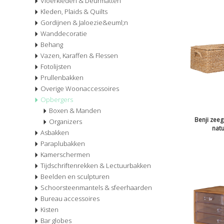
Vloerkleden & Deurmatten
Kleden, Plaids & Quilts
Gordijnen & Jaloezie&euml;n
Wanddecoratie
Behang
Vazen, Karaffen & Flessen
Fotolijsten
Prullenbakken
Overige Woonaccessoires
Opbergers
Boxen & Manden
Benji zee
Organizers
natu
Asbakken
Paraplubakken
Kamerschermen
Tijdschriftenrekken & Lectuurbakken
Beelden en sculpturen
Schoorsteenmantels & sfeerhaarden
Bureau accessoires
Kisten
Bar globes