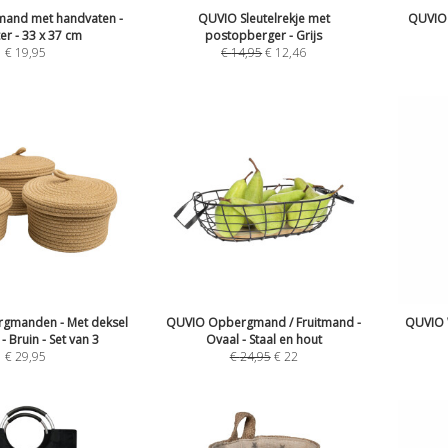
and met handvaten -
QUVIO Sleutelrekje met
QUVIO W
ter - 33 x 37 cm
postopberger - Grijs
€
19,95
€
14,95
€
12,46
gmanden - Met deksel
QUVIO Opbergmand / Fruitmand -
QUVIO 
- Bruin - Set van 3
Ovaal - Staal en hout
€
29,95
€
24,95
€
22