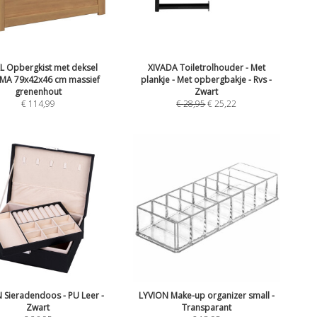
L Opbergkist met deksel
XIVADA Toiletrolhouder - Met
MA 79x42x46 cm massief
plankje - Met opbergbakje - Rvs -
grenenhout
Zwart
€
114,99
€
28,95
€
25,22
 Sieradendoos - PU Leer -
LYVION Make-up organizer small -
Zwart
Transparant