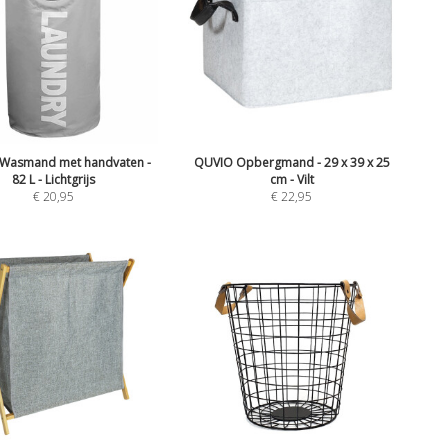
Wasmand met handvaten -
QUVIO Opbergmand - 29 x 39 x 25
82 L - Lichtgrijs
cm - Vilt
€
20,95
€
22,95