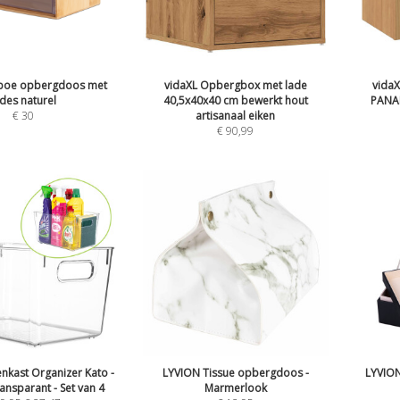
boe opbergdoos met
vidaXL Opbergbox met lade
vidaX
des naturel
40,5x40x40 cm bewerkt hout
PANA
€
30
artisanaal eiken
€
90,99
nkast Organizer Kato -
LYVION Tissue opbergdoos -
LYVION
ransparant - Set van 4
Marmerlook