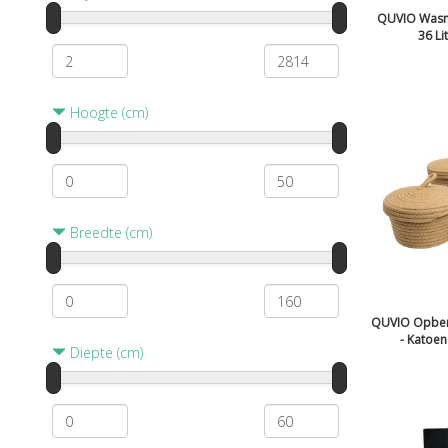
QUVIO Wasm
36 Li
Hoogte (cm)
Breedte (cm)
QUVIO Opber
- Katoen 
Diepte (cm)