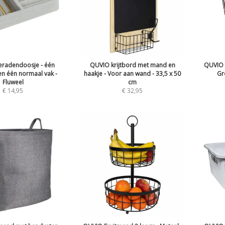
eradendoosje - één
QUVIO krijtbord met mand en
QUVIO 
en één normaal vak -
haakje - Voor aan wand - 33,5 x 50
Gr
Fluweel
cm
€
14,95
€
32,95