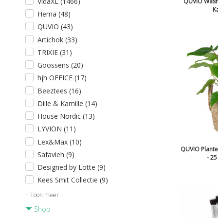
VidaXL (1466)
QUVIO Wasm
K
Hema (48)
QUVIO (43)
Artichok (33)
TRIXIE (31)
Goossens (20)
hjh OFFICE (17)
Beeztees (16)
Dille & Kamille (14)
House Nordic (13)
LYVION (11)
Lex&Max (10)
QUVIO Plant
Safavieh (9)
- 25
Designed by Lotte (9)
Kees Smit Collectie (9)
+ Toon meer
Shop