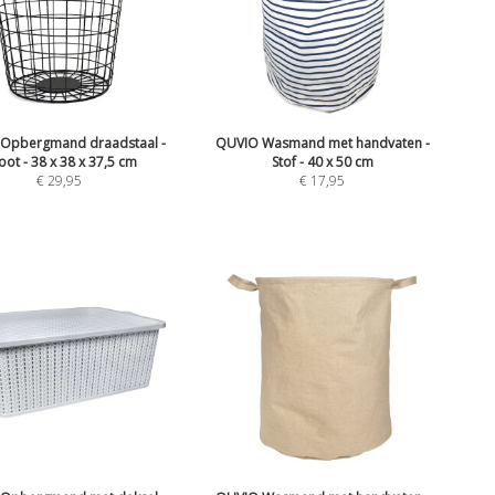
Opbergmand draadstaal -
QUVIO Wasmand met handvaten -
oot - 38 x 38 x 37,5 cm
Stof - 40 x 50 cm
€
29,95
€
17,95