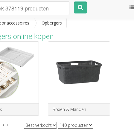
onaccessoires
Opbergers
ers online kopen
s
Boxen & Manden
cten