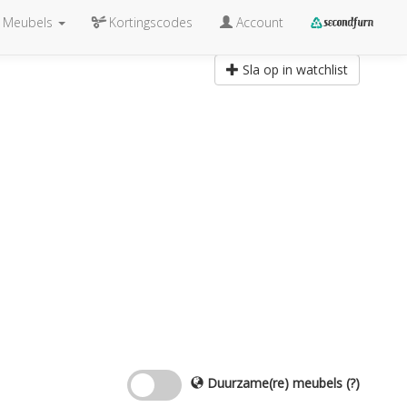
Meubels
Kortingscodes
Account
Sla op in watchlist
Duurzame(re) meubels
(?)