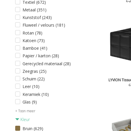
€
2
Textiel (672)
Metaal (351)
Kunststof (243)
Fluweel / velours (181)
Rotan (78)
Katoen (73)
Bamboe (41)
Papier / karton (28)
Gerecycled materiaal (28)
Zeegras (25)
Schuim (22)
LYVION Tissue
Leer (10)
Keramiek (10)
Glas (9)
+ Toon meer
Kleur
Bruin (629)