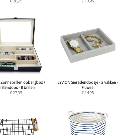
€
26,95
€
18,95
a Zonnebrillen opbergbox /
LYVION Sieradendoosje - 2 vakken -
rillendoos - 8 brillen
Fluweel
€
27,95
€
14,95