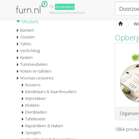
De
Groene(re)
Meubelzoekmachine
Meubels
Wo
Banken
Opberg
Stoelen
Tafels
Verlichting
Kasten
Tuinmeubelen
Koken en tafelen
Woonaccessoires
Kussens
Kandelaars & Kaarshouders
Wijnrekken
Klokken
Dienbladen
Organizer
Tafeltextiel
Kapstokken & Haken
1864
produ
Spiegels