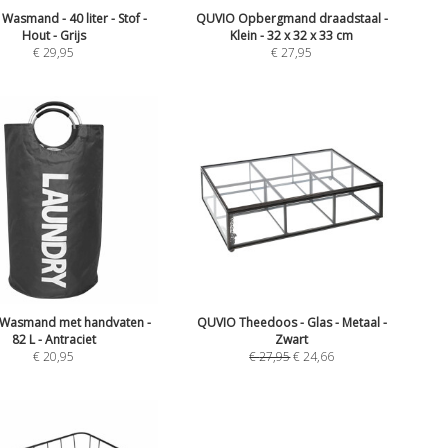
asmand - 40 liter - Stof -
QUVIO Opbergmand draadstaal -
Hout - Grijs
Klein - 32 x 32 x 33 cm
€
29,95
€
27,95
Wasmand met handvaten -
QUVIO Theedoos - Glas - Metaal -
82 L - Antraciet
Zwart
€
20,95
€
27,95
€
24,66