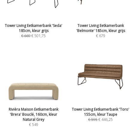
Tower Living Eetkamerbank 'Seda'
Tower Living Eetkamerbank
185cm, kleur grijs
'Belmonte' 185cm, kleur grijs
€
669
€
501,75
€
679
Rivièra Maison Eetkamerbank
Tower Living Eetkamerbank 'Toro'
'Brera' Bouclé, 160cm, kleur
155cm, kleur Taupe
Natural Grey
€
595
€
446,25
€
549