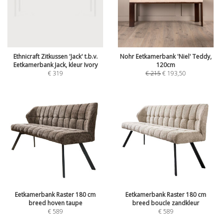
Ethnicraft Zitkussen 'Jack' t.b.v.
Nohr Eetkamerbank 'Niel' Teddy,
Eetkamerbank Jack, kleur Ivory
120cm
€
319
€
215
€
193,50
Eetkamerbank Raster 180 cm
Eetkamerbank Raster 180 cm
breed hoven taupe
breed boucle zandkleur
€
589
€
589