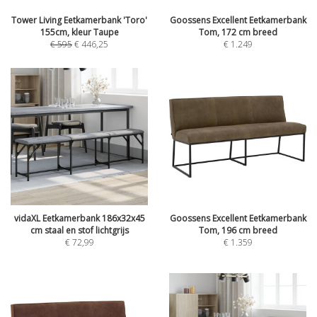
Tower Living Eetkamerbank 'Toro'
Goossens Excellent Eetkamerbank
155cm, kleur Taupe
Tom, 172 cm breed
€
595
€
446,25
€
1.249
vidaXL Eetkamerbank 186x32x45
Goossens Excellent Eetkamerbank
cm staal en stof lichtgrijs
Tom, 196 cm breed
€
72,99
€
1.359