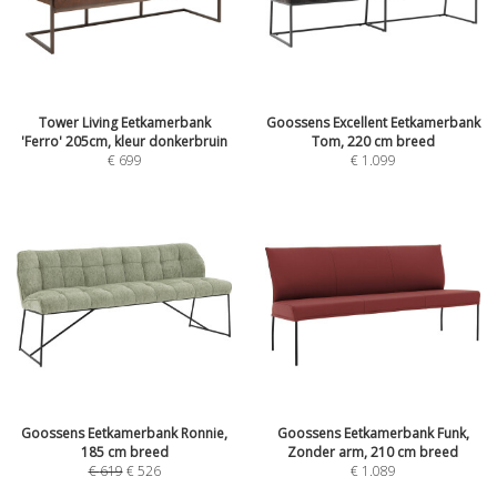
Tower Living Eetkamerbank
Goossens Excellent Eetkamerbank
'Ferro' 205cm, kleur donkerbruin
Tom, 220 cm breed
€
699
€
1.099
Goossens Eetkamerbank Ronnie,
Goossens Eetkamerbank Funk,
185 cm breed
Zonder arm, 210 cm breed
€
619
€
526
€
1.089