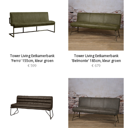
Tower Living Eetkamerbank
Tower Living Eetkamerbank
'Ferro' 155cm, kleur groen
'Belmonte' 185cm, kleur groen
€
599
€
679