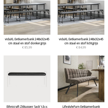
vidaXL Eetkamerbank 248x32x45
vidaXL Eetkamerbank 248x32x45
cm staal en stof donkergrijs
cm staal en stof lichtgrijs
€
85,99
€
84,99
Ethnicraft Zitkussen 'Jack' t.b.v.
LifestyleFurn Eetkamerbank