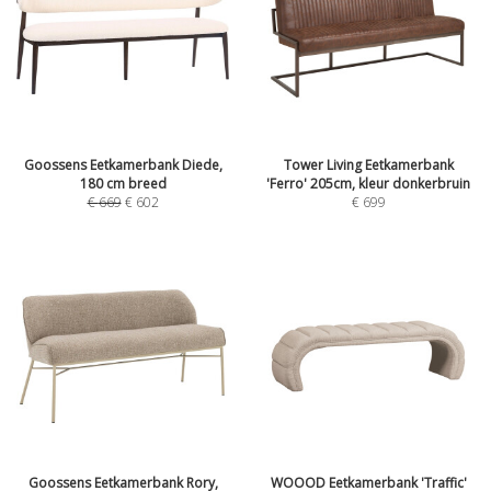
Goossens Eetkamerbank Diede,
Tower Living Eetkamerbank
180 cm breed
'Ferro' 205cm, kleur donkerbruin
€
669
€
602
€
699
Goossens Eetkamerbank Rory,
WOOOD Eetkamerbank 'Traffic'