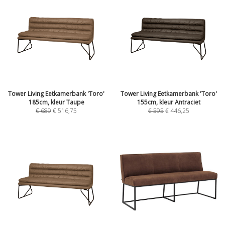
Tower Living Eetkamerbank 'Toro'
Tower Living Eetkamerbank 'Toro'
185cm, kleur Taupe
155cm, kleur Antraciet
€
689
€
516,75
€
595
€
446,25