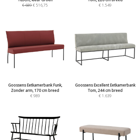
€
689
€
516,75
€
1.549
Goossens Eetkamerbank Funk,
Goossens Excellent Eetkamerbank
Zonder arm, 170 cm breed
Tom, 244 cm breed
€
989
€
1.639