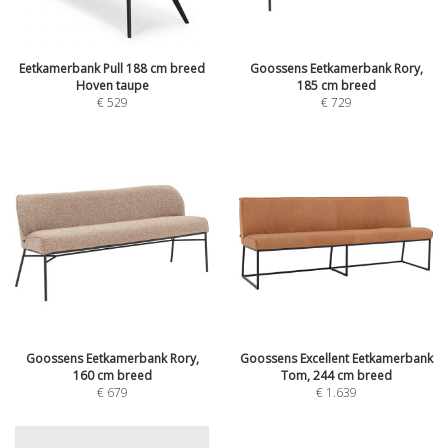
Eetkamerbank Pull 188 cm breed
Goossens Eetkamerbank Rory,
Hoven taupe
185 cm breed
€
529
€
729
Goossens Eetkamerbank Rory,
Goossens Excellent Eetkamerbank
160 cm breed
Tom, 244 cm breed
€
679
€
1.639