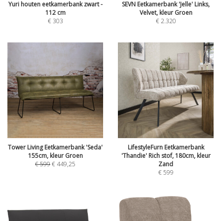
Yuri houten eetkamerbank zwart -
SEVN Eetkamerbank 'Jelle' Links,
112 cm
Velvet, kleur Groen
€
303
€
2.320
Tower Living Eetkamerbank 'Seda'
LifestyleFurn Eetkamerbank
155cm, kleur Groen
'Thandie' Rich stof, 180cm, kleur
€
599
€
449,25
Zand
€
599