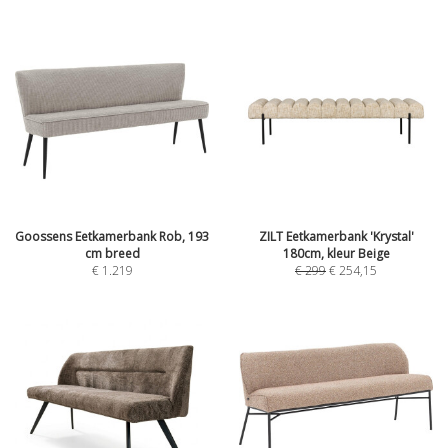
Goossens Eetkamerbank Rob, 193
ZILT Eetkamerbank 'Krystal'
cm breed
180cm, kleur Beige
€
1.219
€
299
€
254,15