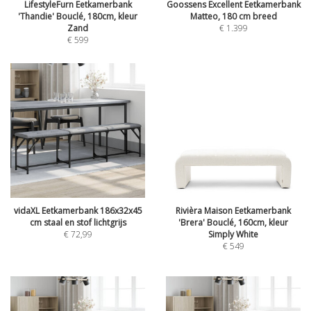
LifestyleFurn Eetkamerbank
Goossens Excellent Eetkamerbank
'Thandie' Bouclé, 180cm, kleur
Matteo, 180 cm breed
Zand
€
1.399
€
599
vidaXL Eetkamerbank 186x32x45
Rivièra Maison Eetkamerbank
cm staal en stof lichtgrijs
'Brera' Bouclé, 160cm, kleur
€
72,99
Simply White
€
549