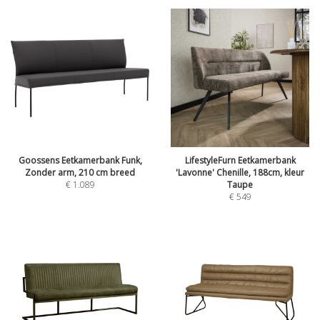
Goossens Eetkamerbank Funk,
LifestyleFurn Eetkamerbank
Zonder arm, 210 cm breed
'Lavonne' Chenille, 188cm, kleur
€
1.089
Taupe
€
549