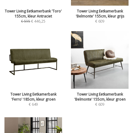
Tower Living Eetkamerbank 'Toro'
Tower Living Eetkamerbank
155cm, kleur Antraciet
'Belmonte' 155cm, kleur grijs
€
595
€
446,25
€
609
Tower Living Eetkamerbank
Tower Living Eetkamerbank
'Ferro' 185cm, kleur groen
'Belmonte' 155cm, kleur groen
€
649
€
609