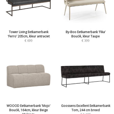
Tower Living Eetkamerbank
By-Boo Eetkamerbank 'Fika'
'Ferro' 205cm, kleur antraciet
Bouclé, kleur Taupe
€
699
€
399
WOOOD Eetkamerbank 'Mojo'
Goossens Excellent Eetkamerbank
Bouclé, 164cm, kleur Beige
Tom, 244 cm breed