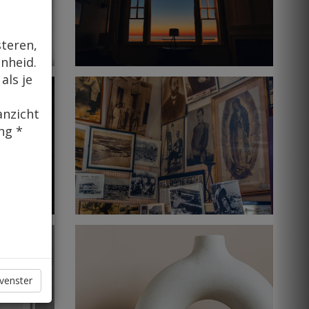
steren,
nheid.
als je
anzicht
ng *
 venster