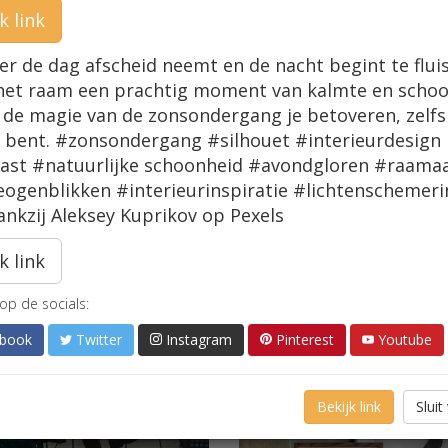
k link
r de dag afscheid neemt en de nacht begint te flui
het raam een prachtig moment van kalmte en schoo
 de magie van de zonsondergang je betoveren, zelfs 
 bent. #zonsondergang #silhouet #interieurdesign
ast #natuurlijke schoonheid #avondgloren #raama
ogenblikken #interieurinspiratie #lichtenschemeri
ankzij Aleksey Kuprikov op Pexels
k link
op de socials:
book
Twitter
Instagram
Pinterest
Youtube
Bekijk link
Sluit