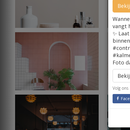
Bekij
Wannee
vangt 
✨ Laat
binnen
#contr
#kalme
Foto d
Bekij
Volg ons 
Face