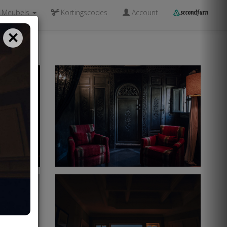
Meubels
Kortingscodes
Account
×