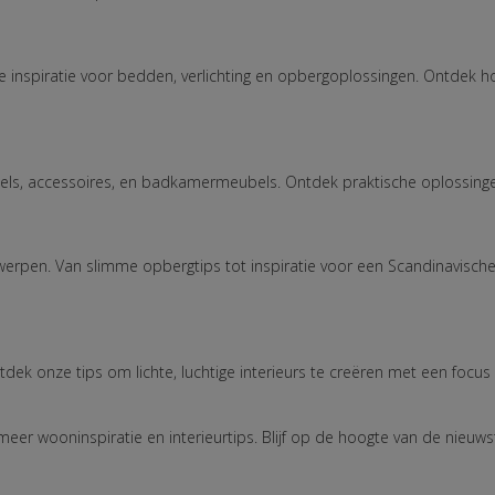
nspiratie voor bedden, verlichting en opbergoplossingen. Ontdek ho
s, accessoires, en badkamermeubels. Ontdek praktische oplossingen 
erpen. Van slimme opbergtips tot inspiratie voor een Scandinavische k
ek onze tips om lichte, luchtige interieurs te creëren met een focus o
eer wooninspiratie en interieurtips. Blijf op de hoogte van de nieuw