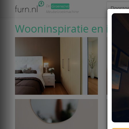
De
Groene(re)
Meubelzoekmachine
Wooninspiratie en inter