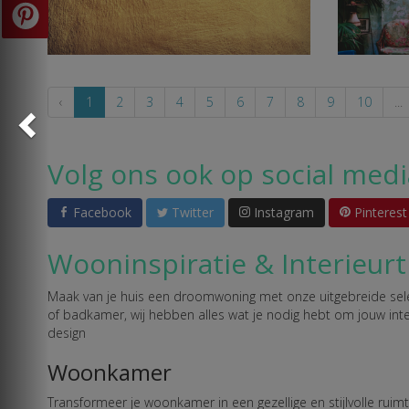
‹
1
2
3
4
5
6
7
8
9
10
...
Volg ons ook op social medi
Facebook
Twitter
Instagram
Pinterest
Wooninspiratie & Interieurt
Maak van je huis een droomwoning met onze uitgebreide selec
of badkamer, wij hebben alles wat je nodig hebt om jouw inte
design
Woonkamer
Transformeer je woonkamer in een gezellige en stijlvolle ruim