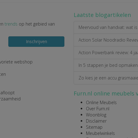
Laatste blogartikelen
en
trends
op het gebied van
Meervoud van handvat: wat is 
Action Solar Noodradio Review
Inschrijven
Action Powerbank review: 4 ja
favoriete webshop
In 5 stappen je bed opmaken 
ten
Zo kies je een accu grasmaaier
 afloopt
Furn.nl online meubels 
urzaamheid
Online Meubels
Over Furn.nl
Woonblog
Disclaimer
Sitemap
Meubelwinkels