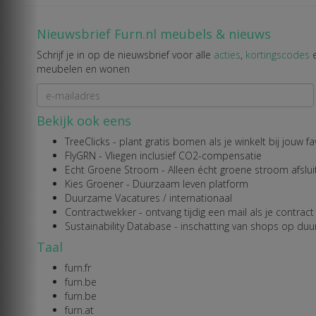
Nieuwsbrief Furn.nl meubels & nieuws
Schrijf je in op de nieuwsbrief voor alle
acties
,
kortingscodes
meubelen en wonen
Bekijk ook eens
TreeClicks
- plant gratis bomen als je winkelt bij jouw 
FlyGRN
- Vliegen inclusief CO2-compensatie
Echt Groene Stroom
- Alleen écht groene stroom afslui
Kies Groener
- Duurzaam leven platform
Duurzame Vacatures
/
internationaal
Contractwekker
- ontvang tijdig een mail als je contract
Sustainability Database
- inschatting van shops op du
Taal
furn.fr
furn.be
furn.be
furn.at