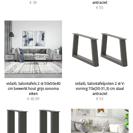
€
39
antraciet
€
55
vidaXL Salontafels 2 st 50x50x40
vidaXL Salontafelpoten 2 st V-
cm bewerkt hout grijs sonoma
vormig 70x(30-31,3) cm staal
eiken
antraciet
€
40,99
€
53