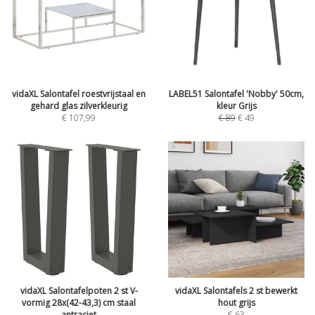
vidaXL Salontafel roestvrijstaal en
LABEL51 Salontafel 'Nobby' 50cm,
gehard glas zilverkleurig
kleur Grijs
€
107,99
€
89
€
49
vidaXL Salontafelpoten 2 st V-
vidaXL Salontafels 2 st bewerkt
vormig 28x(42-43,3) cm staal
hout grijs
antraciet
€
63