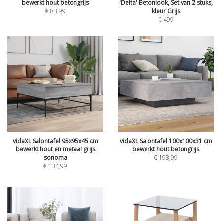
bewerkt hout betongrijs
'Delta' Betonlook, Set van 2 stuks,
€
83,99
kleur Grijs
€
499
vidaXL Salontafel 95x95x45 cm
vidaXL Salontafel 100x100x31 cm
bewerkt hout en metaal grijs
bewerkt hout betongrijs
sonoma
€
198,99
€
134,99