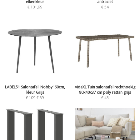
eikenkleur
antraciet
€
101,99
€
54
LABEL51 Salontafel 'Nobby' 60cm,
vidaXL Tuin salontafel rechthoekig
kleur Grijs
80x40x37 cm poly rattan grijs
€
109
€
59
€
43