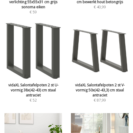
verlichting 55x55x31 cm grijs
cm bewerkt hout betongrijs
sonoma eiken
€
40,99
€
59
vidaXL Salontafelpoten 2 st U-
vidaXL Salontafelpoten 2 st V-
vormig 38x(42-43) cm staal
vormig 50x(42-43,3) cm staal
antraciet
antraciet
€
52
€
87,99