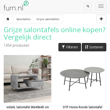
Toggle
Toggl
Search
Navig
Salontafels
Grijze salontafels
Grijze salontafels
online kopen?
Vergelijk direct
1354
producten
Filteren
Sorteren
vidaXL Salontafel 90x49x45 cm
DTP Home Ronde Salontafel