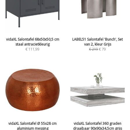
vidaXL Salontafel 68x50x50,5 cm
LABEL51 Salontafel 'Bunch', Set
staal antracietkleurig
van 2, kleur Grijs
€
111,99
€
219
€
79
vidaXL Salontafel Ø 55x28 cm
vidaXL Salontafel 360 graden
aluminium messing
draaibaar 90x90x34,5cm grijs