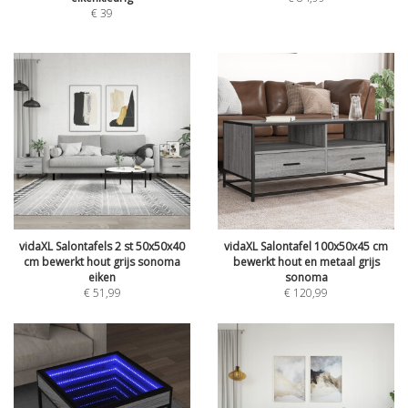
€
39
vidaXL Salontafels 2 st 50x50x40
vidaXL Salontafel 100x50x45 cm
cm bewerkt hout grijs sonoma
bewerkt hout en metaal grijs
eiken
sonoma
€
51,99
€
120,99