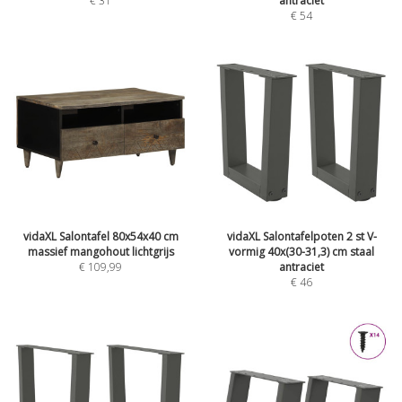
€
31
antraciet
€
54
vidaXL Salontafel 80x54x40 cm
vidaXL Salontafelpoten 2 st V-
massief mangohout lichtgrijs
vormig 40x(30-31,3) cm staal
€
109,99
antraciet
€
46