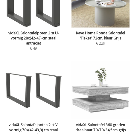
vidaXL Salontafelpoten 2 st U-
Kave Home Ronde Salontafel
vormig 28x(42-43) cm staal
'Fleksa' 72cm, kleur Grijs
antraciet
€
229
€
49
vidaXL Salontafelpoten 2 st V-
vidaXL Salontafel 360 graden
vormig 70x(42-43,3) cm staal
draaibaar 70x70x34,5cm grijs