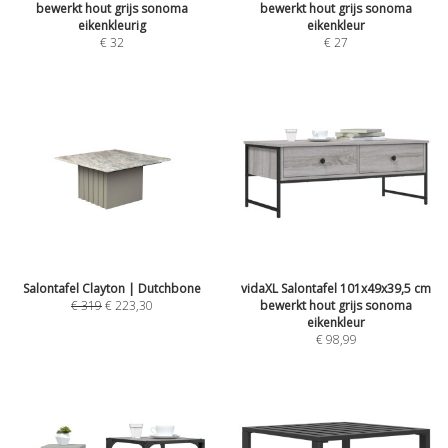
bewerkt hout grijs sonoma
bewerkt hout grijs sonoma
eikenkleurig
eikenkleur
€
32
€
27
Salontafel Clayton | Dutchbone
vidaXL Salontafel 101x49x39,5 cm
€
319
€
223,30
bewerkt hout grijs sonoma
eikenkleur
€
98,99