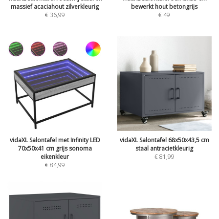
massief acaciahout zilverkleurig
bewerkt hout betongrijs
€
36,99
€
49
vidaXL Salontafel met Infinity LED
vidaXL Salontafel 68x50x43,5 cm
70x50x41 cm grijs sonoma
staal antracietkleurig
eikenkleur
€
81,99
€
84,99