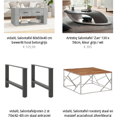
vidaXL Salontafel 80x50x40 cm
Artistiq Salontafel 'Zan' 130 x
bewerkt hout betongrijs
58cm, kleur grijs / wit
€
105,99
€
395
vidaXL Salontafelpoten 2 st
vidaXL Salontafel roestvrij staal en
70x(42-43) cm staal antraciet
massief acaciahout zilverkleurig