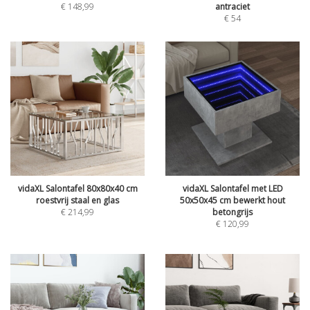
€
148,99
antraciet
€
54
vidaXL Salontafel 80x80x40 cm
vidaXL Salontafel met LED
roestvrij staal en glas
50x50x45 cm bewerkt hout
€
214,99
betongrijs
€
120,99