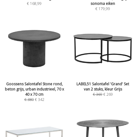
€
168,99
sonoma eiken
€
179,99
Goossens Salontafel Stone rond,
LABEL51 Salontafel 'Grand' Set
beton grijs, urban industrieel, 70 x
van 2 stuks, kleur Grijs
40 x 70 cm
€
369
€
269
€
380
€
342