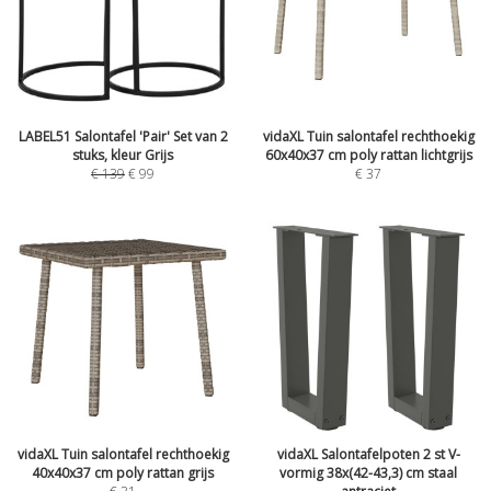
LABEL51 Salontafel 'Pair' Set van 2
vidaXL Tuin salontafel rechthoekig
stuks, kleur Grijs
60x40x37 cm poly rattan lichtgrijs
€
139
€
99
€
37
vidaXL Tuin salontafel rechthoekig
vidaXL Salontafelpoten 2 st V-
40x40x37 cm poly rattan grijs
vormig 38x(42-43,3) cm staal