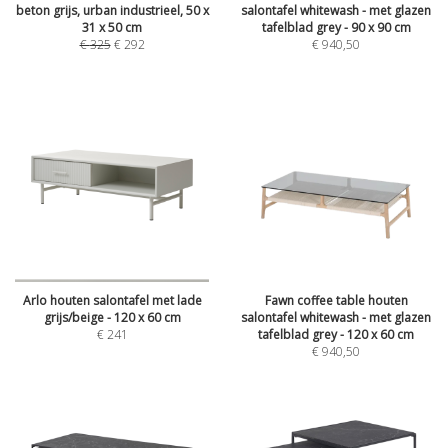
beton grijs, urban industrieel, 50 x
salontafel whitewash - met glazen
31 x 50 cm
tafelblad grey - 90 x 90 cm
€
325
€
292
€
940,50
Arlo houten salontafel met lade
Fawn coffee table houten
grijs/beige - 120 x 60 cm
salontafel whitewash - met glazen
€
241
tafelblad grey - 120 x 60 cm
€
940,50