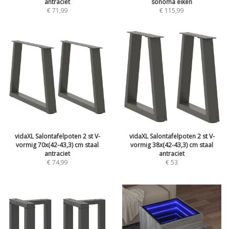
antraciet
sonoma eiken
€
71,99
€
115,99
vidaXL Salontafelpoten 2 st V-
vidaXL Salontafelpoten 2 st V-
vormig 70x(42-43,3) cm staal
vormig 38x(42-43,3) cm staal
antraciet
antraciet
€
74,99
€
53