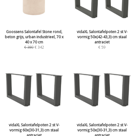
Goossens Salontafel Stone rond,
vidaXL Salontafelpoten 2 st V-
beton grijs, urban industrieel, 70 x
vormig 50x(42-43,3) cm staal
40 x 70 cm
antraciet
€
380
€
342
€
59
vidaXL Salontafelpoten 2 st V-
vidaXL Salontafelpoten 2 st V-
vormig 60x(30-31,3) cm staal
vormig 50x(30-31,3) cm staal
antraciet
antraciet