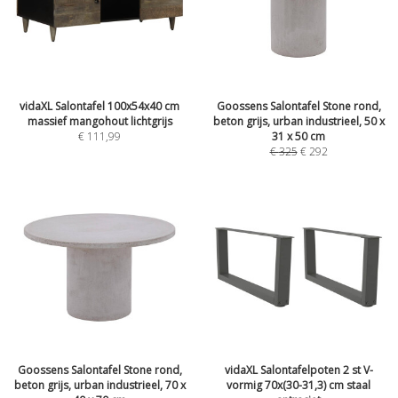
vidaXL Salontafel 100x54x40 cm
Goossens Salontafel Stone rond,
massief mangohout lichtgrijs
beton grijs, urban industrieel, 50 x
€
111,99
31 x 50 cm
€
325
€
292
Goossens Salontafel Stone rond,
vidaXL Salontafelpoten 2 st V-
beton grijs, urban industrieel, 70 x
vormig 70x(30-31,3) cm staal