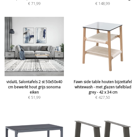
€
71,99
€
148,99
vidaXL Salontafels 2 st 50x50x40
Fawn side table houten bijzettafel
cm bewerkt hout grijs sonoma
whitewash - met glazen tafelblad
eiken
grey - 42 x 34 cm
€
51,99
€
427,50