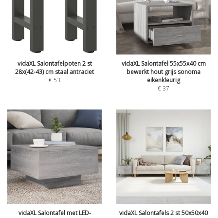
vidaXL Salontafelpoten 2 st
vidaXL Salontafel 55x55x40 cm
28x(42-43) cm staal antraciet
bewerkt hout grijs sonoma
€
53
eikenkleurig
€
37
vidaXL Salontafel met LED-
vidaXL Salontafels 2 st 50x50x40