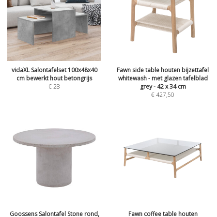
vidaXL Salontafelset 100x48x40
Fawn side table houten bijzettafel
cm bewerkt hout betongrijs
whitewash - met glazen tafelblad
€
28
grey - 42 x 34 cm
€
427,50
Goossens Salontafel Stone rond,
Fawn coffee table houten