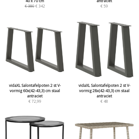
40 x 70 cm
antraciet
€
380
€
342
€
59
vidaXL Salontafelpoten 2 st V-
vidaXL Salontafelpoten 2 st V-
vormig 60x(42-43,3) cm staal
vormig 28x(42-43,3) cm staal
antraciet
antraciet
€
72,99
€
48