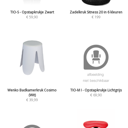
TIO-S - Opstapkrukje Zwart
Zadelkruk Sitness 20 in 6 kleuren
€
59,90
€
199
Wenko Badkamerkruk Cosimo
TIO-M I - Opstapkrukje Lichtgrijs
(Wit)
€
69,90
€
39,99