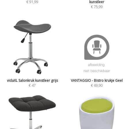
€
91,99
kunstleer
€
75,99
vidaXL Salonkruk kunstleer grijs
VANTAGGIO - Bistro krukje Geel
€
47
€
69,90