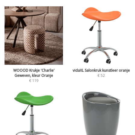
WOOOD Krukje 'Charlie'
vidaXL Salonkruk kunstleer oranje
Geweven, kleur Oranje
€
52
€
119