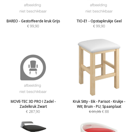
BAREO - Gestoffeerde kruk Grijs
TIO-E1 - Opstapkrukje Geel
€
99,90
€
99,90
MOVE-TEC 3D PRO I Zadel -
Kruk Sitty - Eik - Parisot - Krukje -
Zadelkruk Zwart
Wit; Bruin - PU; Spaanplaat
€
287,90
€
91,95
€
88