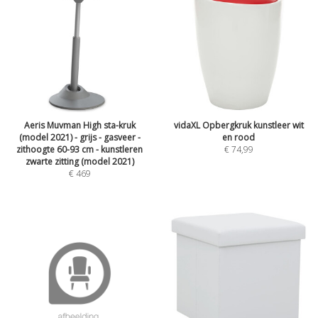
Aeris Muvman High sta-kruk
vidaXL Opbergkruk kunstleer wit
(model 2021) - grijs - gasveer -
en rood
zithoogte 60-93 cm - kunstleren
€
74,99
zwarte zitting (model 2021)
€
469