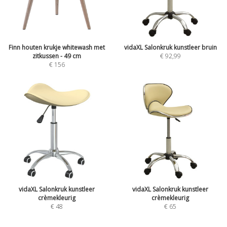
Finn houten krukje whitewash met
vidaXL Salonkruk kunstleer bruin
zitkussen - 49 cm
€
92,99
€
156
vidaXL Salonkruk kunstleer
vidaXL Salonkruk kunstleer
crèmekleurig
crèmekleurig
€
48
€
65