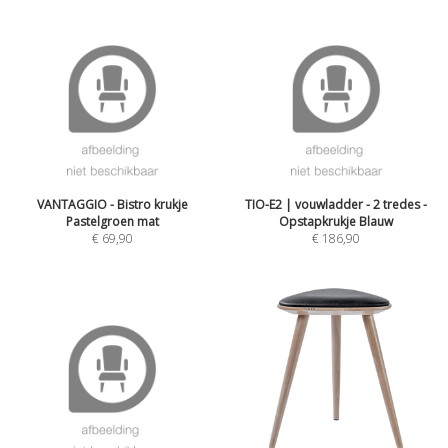
VANTAGGIO - Bistro krukje
TIO-E2 | vouwladder - 2 tredes -
Pastelgroen mat
Opstapkrukje Blauw
€
69,90
€
186,90