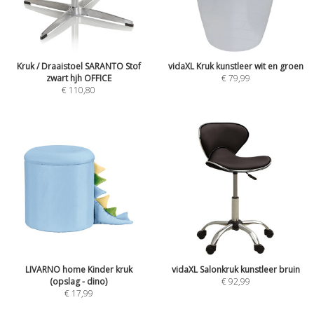
Kruk / Draaistoel SARANTO Stof
vidaXL Kruk kunstleer wit en groen
zwart hjh OFFICE
€
79,99
€
110,80
LIVARNO home Kinder kruk
vidaXL Salonkruk kunstleer bruin
(opslag - dino)
€
92,99
€
17,99