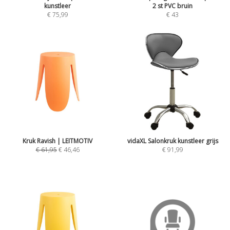
kunstleer
2 st PVC bruin
€
75,99
€
43
Kruk Ravish | LEITMOTIV
vidaXL Salonkruk kunstleer grijs
€
61,95
€
46,46
€
91,99