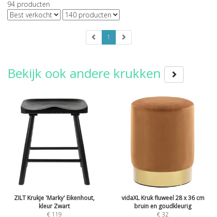
94
producten
1
Bekijk ook andere krukken
ZILT Krukje 'Marky' Eikenhout,
vidaXL Kruk fluweel 28 x 36 cm
kleur Zwart
bruin en goudkleurig
€
119
€
32