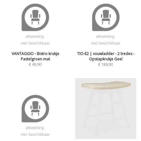
VANTAGGIO - Bistro krukje
TIO-E2 | vouwladder - 2 tredes -
Pastelgroen mat
Opstapkrukje Geel
€
69,90
€
186,90