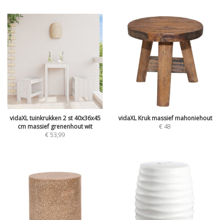
vidaXL tuinkrukken 2 st 40x36x45
vidaXL Kruk massief mahoniehout
cm massief grenenhout wit
€
48
€
53,99