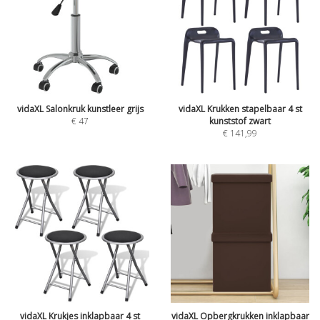
vidaXL Salonkruk kunstleer grijs
vidaXL Krukken stapelbaar 4 st
€
47
kunststof zwart
€
141,99
vidaXL Krukjes inklapbaar 4 st
vidaXL Opbergkrukken inklapbaar