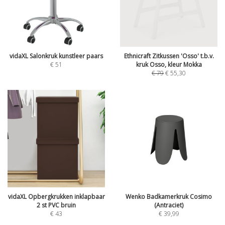
vidaXL Salonkruk kunstleer paars
Ethnicraft Zitkussen 'Osso' t.b.v.
€
51
kruk Osso, kleur Mokka
€
79
€
55,30
vidaXL Opbergkrukken inklapbaar
Wenko Badkamerkruk Cosimo
2 st PVC bruin
(Antraciet)
€
43
€
39,99