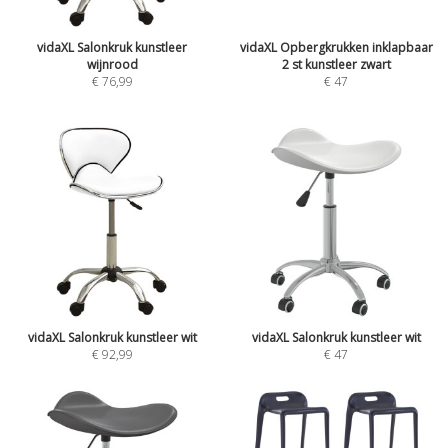
vidaXL Salonkruk kunstleer
vidaXL Opbergkrukken inklapbaar
wijnrood
2 st kunstleer zwart
€
76,99
€
47
vidaXL Salonkruk kunstleer wit
vidaXL Salonkruk kunstleer wit
€
92,99
€
47