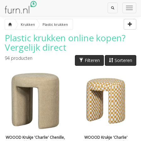
Toggle
Toggl
Search
Navig
Krukken
Plastic krukken
Plastic krukken
online kopen?
Vergelijk direct
94
producten
Filteren
Sorteren
WOOOD Krukje 'Charlie' Chenille,
WOOOD Krukje 'Charlie'