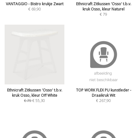
VANTAGGIO - Bistro krukje Zwart
Ethnicraft Zitkussen 'Osso' t.b.v.
€
69,90
kruk Osso, kleur Naturel
€
79
Ethnicraft Zitkussen 'Osso' t.b.v.
TOP WORK FLEX PU kunstleder -
kruk Osso, kleur Off White
Draaikruk Wit
€
79
€
55,30
€
267,90