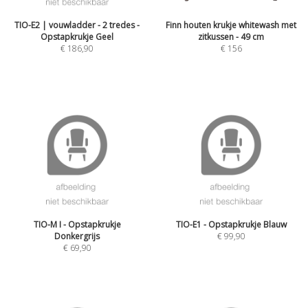
TIO-E2 | vouwladder - 2 tredes -
Finn houten krukje whitewash met
Opstapkrukje Geel
zitkussen - 49 cm
€
186,90
€
156
TIO-M I - Opstapkrukje
TIO-E1 - Opstapkrukje Blauw
Donkergrijs
€
99,90
€
69,90