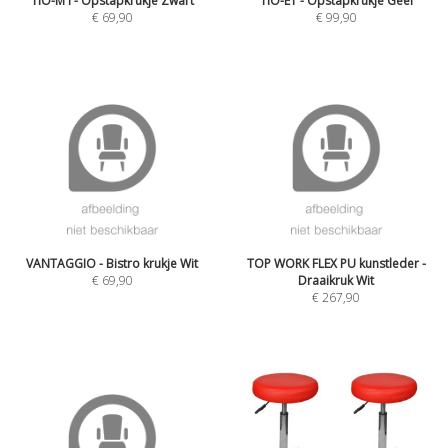
TIO-M I - Opstapkrukje Zwart
TIO-E1 - Opstapkrukje Geel
€
69,90
€
99,90
VANTAGGIO - Bistro krukje Wit
TOP WORK FLEX PU kunstleder -
€
69,90
Draaikruk Wit
€
267,90