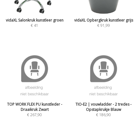
vidaXL Salonkruk kunstleer groen
vidaXL Opbergkruk kunstleer grijs
€
41
€
91,99
TOP WORK FLEX PU kunstleder -
TIO-E2 | vouwladder - 2 tredes -
Draaikruk Zwart
Opstapkrukje Blauw
€
267,90
€
186,90