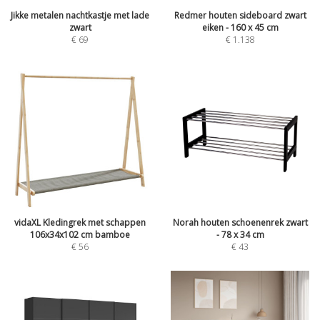
Jikke metalen nachtkastje met lade
Redmer houten sideboard zwart
zwart
eiken - 160 x 45 cm
€
69
€
1.138
vidaXL Kledingrek met schappen
Norah houten schoenenrek zwart
106x34x102 cm bamboe
- 78 x 34 cm
€
56
€
43