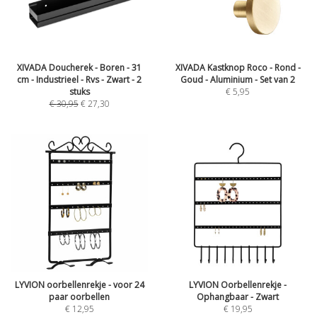
XIVADA Doucherek - Boren - 31
XIVADA Kastknop Roco - Rond -
cm - Industrieel - Rvs - Zwart - 2
Goud - Aluminium - Set van 2
stuks
€
5,95
€
30,95
€
27,30
LYVION oorbellenrekje - voor 24
LYVION Oorbellenrekje -
paar oorbellen
Ophangbaar - Zwart
€
12,95
€
19,95