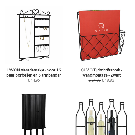
LYVION sieradenrekje - voor 16
QUVIO Tijdschriftenrek -
paar oorbellen en 6 armbanden
Wandmontage - Zwart
€
14,95
€
21,95
€
18,83