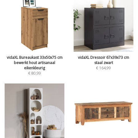
vidaXL Bureaukast 33x50x75 cm
vidaXL Dressoir 67x39x73 cm
bewerkt hout artisanaal
staal zwart
eikenkleurig
€
164,99
€
80,99