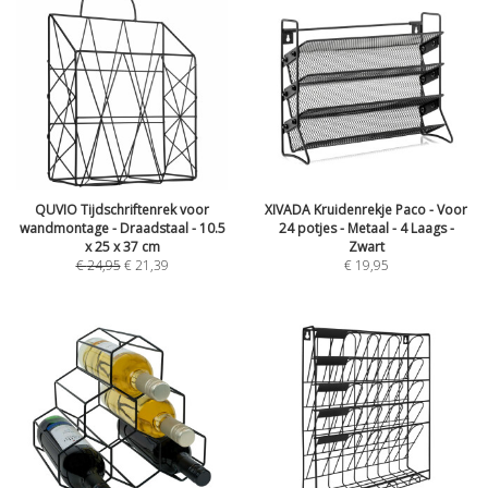
QUVIO Tijdschriftenrek voor
XIVADA Kruidenrekje Paco - Voor
wandmontage - Draadstaal - 10.5
24 potjes - Metaal - 4 Laags -
x 25 x 37 cm
Zwart
€
24,95
€
21,39
€
19,95