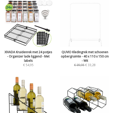
XIVADA Kruidenrek met 24 potjes
QUVIO Kledingrek met schoenen
- Organizer lade liggend - Met
opbergruimte - 40 x 110 x 150 cm
labels
- Wit
€
54,95
€
39,95
€
33,28