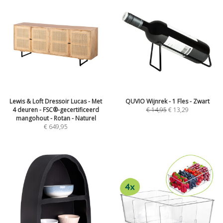
Lewis & Loft Dressoir Lucas - Met
QUVIO Wijnrek - 1 Fles - Zwart
4 deuren - FSC®-gecertificeerd
€
14,95
€
13,29
mangohout - Rotan - Naturel
€
649,95