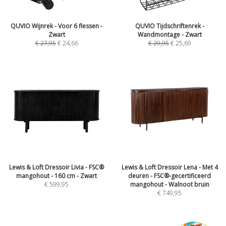
QUVIO Wijnrek - Voor 6 flessen -
QUVIO Tijdschriftenrek -
Zwart
Wandmontage - Zwart
€
27,95
€
24,66
€
29,95
€
25,69
Lewis & Loft Dressoir Livia - FSC®
Lewis & Loft Dressoir Lena - Met 4
mangohout - 160 cm - Zwart
deuren - FSC®-gecertificeerd
€
599,95
mangohout - Walnoot bruin
€
749,95