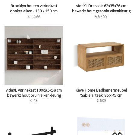
Brooklyn houten vitrinekast
vidaXL Dressoir 62x35x76 cm
donker eiken - 130 x 150 cm
bewerkt hout gerookt eikenkleurig
€
1.699
€
87,99
vidaXL Vitrinekast 100x8,5x58 cm
Kave Home Badkamermeubel
bewerkt hout bruin eikenkleurig
'Sabiela' teak, 86 x 45 cm
€
43
€
639