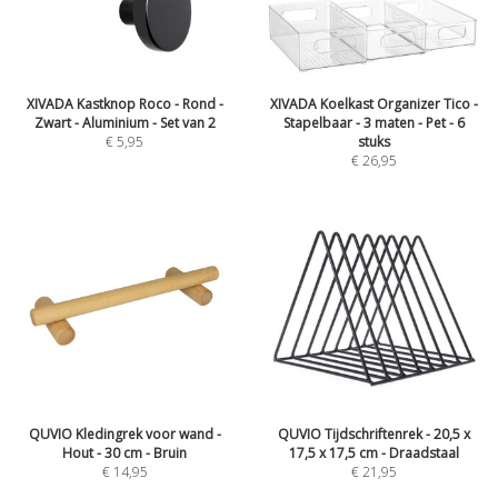
XIVADA Kastknop Roco - Rond -
XIVADA Koelkast Organizer Tico -
Zwart - Aluminium - Set van 2
Stapelbaar - 3 maten - Pet - 6
€
5,95
stuks
€
26,95
QUVIO Kledingrek voor wand -
QUVIO Tijdschriftenrek - 20,5 x
Hout - 30 cm - Bruin
17,5 x 17,5 cm - Draadstaal
€
14,95
€
21,95