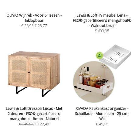
QUVIO Wijnrek - Voor 6 flessen -
Lewis & Loft TV meubel Lena -
Inklapbaar
FSC®-gecertificeerd mangohout®
€
26,95
€
23,77
- Walnoot bruin
€
609,95
Lewis & Loft Dressoir Lucas - Met
XIVADA Keukenkast organizer -
2 deuren - FSC®-gecertificeerd
Schuiflade - Aluminium - 25 cm -
mangohout - Rotan - Naturel
Wit
€
249,95
€
122,48
€
45,95