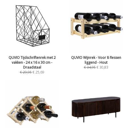
QUVIO Tijdschriftenrek met 2
QUVIO Wijnrek - Voor 8 flessen
vakken - 24 x 16 x 30 cm -
liggend - Hout
Draadstaal
€
34,95
€
30,83
€
29,95
€
25,69