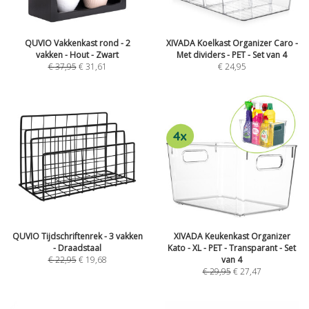
QUVIO Vakkenkast rond - 2
XIVADA Koelkast Organizer Caro -
vakken - Hout - Zwart
Met dividers - PET - Set van 4
€
37,95
€
31,61
€
24,95
QUVIO Tijdschriftenrek - 3 vakken
XIVADA Keukenkast Organizer
- Draadstaal
Kato - XL - PET - Transparant - Set
€
22,95
€
19,68
van 4
€
29,95
€
27,47