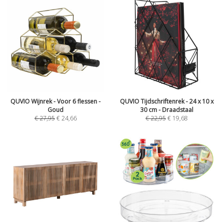
QUVIO Wijnrek - Voor 6 flessen -
QUVIO Tijdschriftenrek - 24 x 10 x
Goud
30 cm - Draadstaal
€
27,95
€
24,66
€
22,95
€
19,68