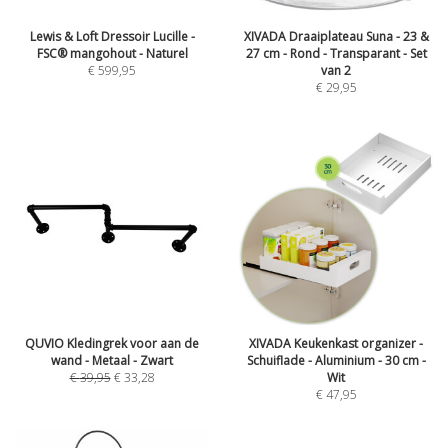
Lewis & Loft Dressoir Lucille -
XIVADA Draaiplateau Suna - 23 &
FSC® mangohout - Naturel
27 cm - Rond - Transparant - Set
€
599,95
van 2
€
29,95
QUVIO Kledingrek voor aan de
XIVADA Keukenkast organizer -
wand - Metaal - Zwart
Schuiflade - Aluminium - 30 cm -
€
39,95
€
33,28
Wit
€
47,95