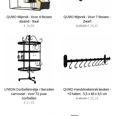
QUVIO Wijnrek - Voor 4 flessen
QUVIO Wijnrek - Voor 7 flessen -
staand - Staal
Zwart
€
26,95
€
29,95
€
26,41
LYVION Oorbellenrekje / Sieraden
QUVIO Handdoekenrek keuken -
carrousel - voor 72 paar
10 haken - 5,5 x 60 x 9,5 cm
oorbellen
€
39,95
€
35,24
€
21,95