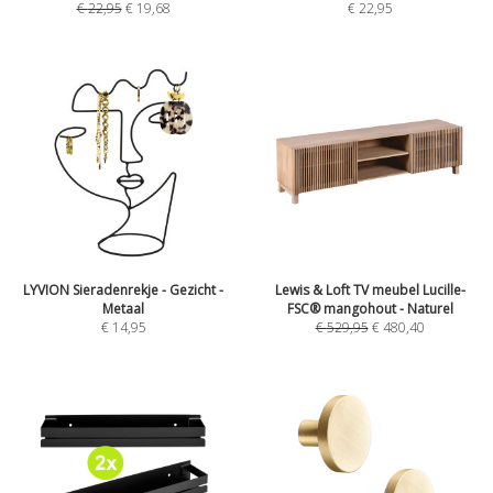
€
22,95
€
19,68
€
22,95
LYVION Sieradenrekje - Gezicht -
Lewis & Loft TV meubel Lucille-
Metaal
FSC® mangohout - Naturel
€
14,95
€
529,95
€
480,40