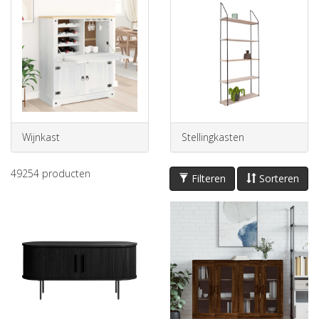
Wijnkast
Stellingkasten
49254
producten
Filteren
Sorteren