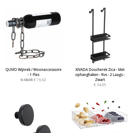
QUVIO Wijnrek / Woonaccessoire
XIVADA Doucherek Zica - Met
- 1 Fles
ophanghaken - Rvs - 2 Laags -
€
18,95
€
16,62
Zwart
€
34,95