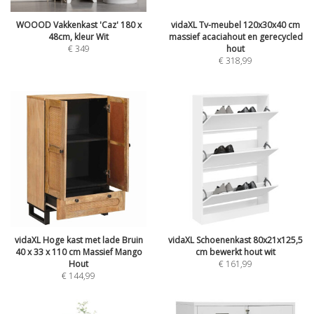
WOOOD Vakkenkast 'Caz' 180 x
vidaXL Tv-meubel 120x30x40 cm
48cm, kleur Wit
massief acaciahout en gerecycled
€
349
hout
€
318,99
vidaXL Hoge kast met lade Bruin
vidaXL Schoenenkast 80x21x125,5
40 x 33 x 110 cm Massief Mango
cm bewerkt hout wit
Hout
€
161,99
€
144,99