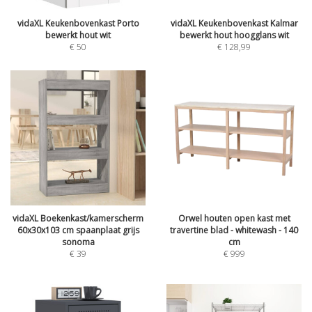
vidaXL Keukenbovenkast Porto
vidaXL Keukenbovenkast Kalmar
bewerkt hout wit
bewerkt hout hoogglans wit
€
50
€
128,99
vidaXL Boekenkast/kamerscherm
Orwel houten open kast met
60x30x103 cm spaanplaat grijs
travertine blad - whitewash - 140
sonoma
cm
€
39
€
999