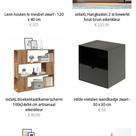
Lenn houten tv meubel zwart - 120
vidaXL Hangkasten 2 st bewerkt
x 40 cm
hout bruin eikenkleur
€
321
€
225,99
vidaXL Boekenkast/kamerscherm
Hilde metalen wandkastje zwart -
100x24x94 cm artisanaal
30 x 30 cm
eikenkleur
€
63
€
80,99