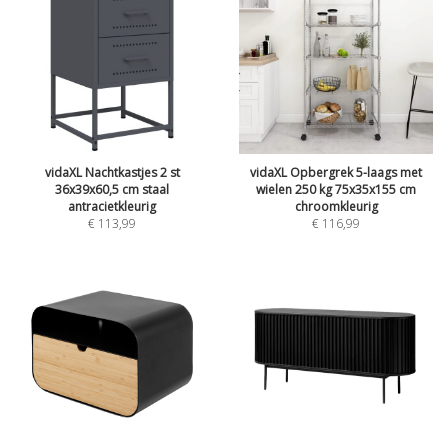
vidaXL Nachtkastjes 2 st
vidaXL Opbergrek 5-laags met
36x39x60,5 cm staal
wielen 250 kg 75x35x155 cm
antracietkleurig
chroomkleurig
€
113,99
€
116,99