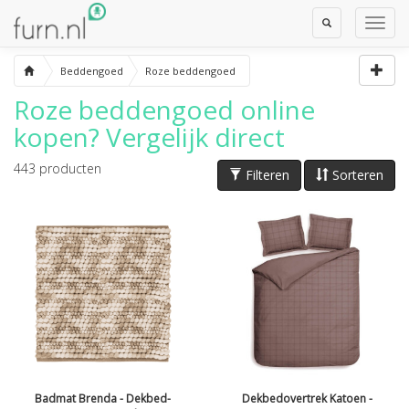
Toggle
Toggl
Search
Navig
Beddengoed
Roze beddengoed
Roze beddengoed
online
kopen? Vergelijk direct
443
producten
Filteren
Sorteren
Badmat Brenda - Dekbed-
Dekbedovertrek Katoen -