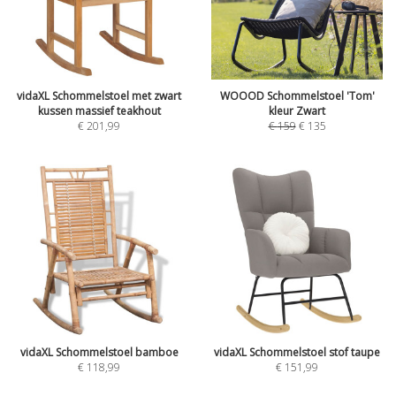
vidaXL Schommelstoel met zwart
WOOOD Schommelstoel 'Tom'
kussen massief teakhout
kleur Zwart
€
201,99
€
159
€
135
vidaXL Schommelstoel bamboe
vidaXL Schommelstoel stof taupe
€
118,99
€
151,99