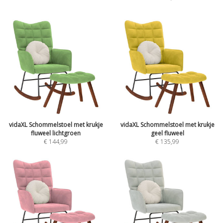
vidaXL Schommelstoel met krukje
vidaXL Schommelstoel met krukje
fluweel lichtgroen
geel fluweel
€
144,99
€
135,99