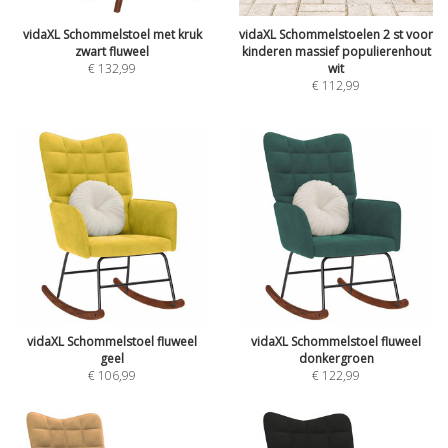
vidaXL Schommelstoel met kruk
vidaXL Schommelstoelen 2 st voor
zwart fluweel
kinderen massief populierenhout
€
132,99
wit
€
112,99
vidaXL Schommelstoel fluweel
vidaXL Schommelstoel fluweel
geel
donkergroen
€
106,99
€
122,99