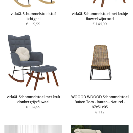
vidaXL Schommelstoel stof
vidaXL Schommelstoel met krukje
lichtgeel
fluweel wijnrood
€
119,99
€
146,99
vidaXL Schommelstoel met kruk
WOOOD WOOOD Schommelstoel
donkergrijs fluweel
Buiten Tom - Rattan - Naturel -
€
134,99
97x51x95
€
112