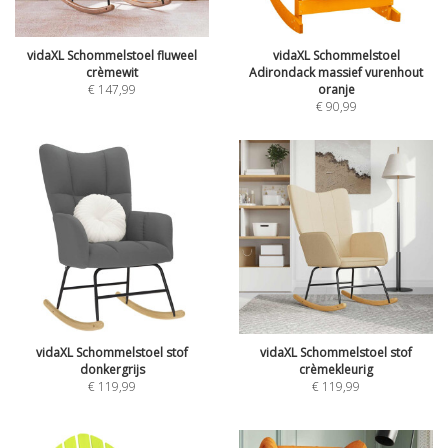
vidaXL Schommelstoel fluweel
vidaXL Schommelstoel
crèmewit
Adirondack massief vurenhout
€
147,99
oranje
€
90,99
vidaXL Schommelstoel stof
vidaXL Schommelstoel stof
donkergrijs
crèmekleurig
€
119,99
€
119,99