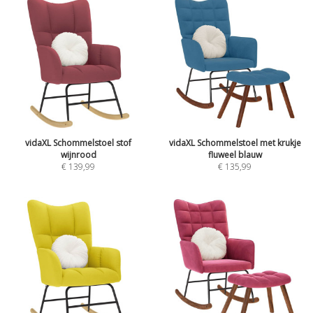
vidaXL Schommelstoel stof
vidaXL Schommelstoel met krukje
wijnrood
fluweel blauw
€
139,99
€
135,99