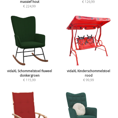
massief hout
€
126,99
€
224,99
vidaXL Schommelstoel fluweel
vidaXL Kinderschommelstoel
donkergroen
rood
€
115,99
€
99,99