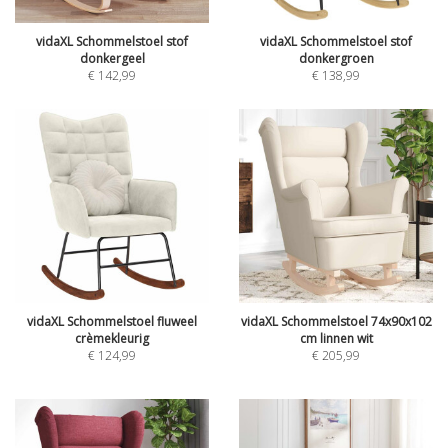
vidaXL Schommelstoel stof
vidaXL Schommelstoel stof
donkergeel
donkergroen
€
142,99
€
138,99
vidaXL Schommelstoel fluweel
vidaXL Schommelstoel 74x90x102
crèmekleurig
cm linnen wit
€
124,99
€
205,99