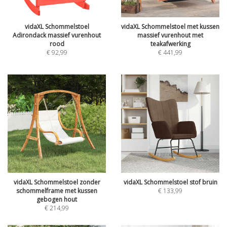
vidaXL Schommelstoel
vidaXL Schommelstoel met kussen
Adirondack massief vurenhout
massief vurenhout met
rood
teakafwerking
€
92,99
€
441,99
vidaXL Schommelstoel zonder
vidaXL Schommelstoel stof bruin
schommelframe met kussen
€
133,99
gebogen hout
€
214,99