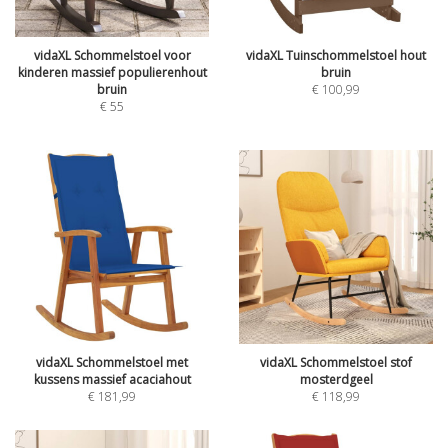
vidaXL Schommelstoel voor
vidaXL Tuinschommelstoel hout
kinderen massief populierenhout
bruin
bruin
€
100,99
€
55
vidaXL Schommelstoel met
vidaXL Schommelstoel stof
kussens massief acaciahout
mosterdgeel
€
181,99
€
118,99