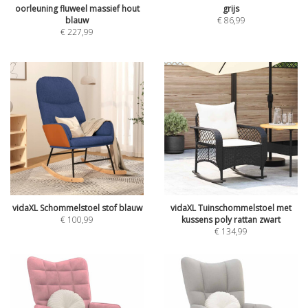
oorleuning fluweel massief hout
grijs
blauw
€
86,99
€
227,99
vidaXL Schommelstoel stof blauw
vidaXL Tuinschommelstoel met
€
100,99
kussens poly rattan zwart
€
134,99