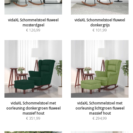
vidaXL Schommelstoel fluweel
vidaXL Schommelstoel fluweel
mosterdgeel
donkergrijs
€
126,99
€
101,99
vidaXL Schommelstoel met
vidaXL Schommelstoel met
oorleuning donkergroen fluweel
oorleuning lichtgroen fluweel
massief hout
massief hout
€
351,99
€
294,99