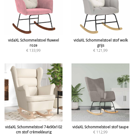
vidaXL Schommelstoel fluweel
vidaXL Schommelstoel stof wolk
roze
grijs
€
133,99
€
121,99
vidaXL Schommelstoel 74x90x102
vidaXL Schommelstoel stof taupe
cm stof crèmekleurig
€
112,99