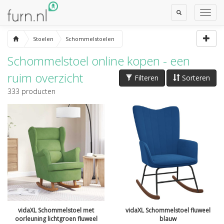
Toggle
Toggl
Search
Navig
Stoelen
Schommelstoelen
Schommelstoel online kopen - een
ruim overzicht
Filteren
Sorteren
333
producten
vidaXL Schommelstoel met
vidaXL Schommelstoel fluweel
oorleuning lichtgroen fluweel
blauw