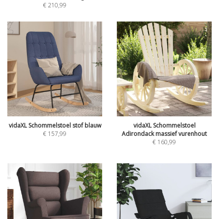
€
210,99
vidaXL Schommelstoel stof blauw
vidaXL Schommelstoel
€
157,99
Adirondack massief vurenhout
€
160,99