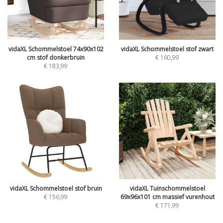
vidaXL Schommelstoel 74x90x102
vidaXL Schommelstoel stof zwart
cm stof donkerbruin
€
160,99
€
183,99
vidaXL Schommelstoel stof bruin
vidaXL Tuinschommelstoel
€
156,99
69x96x101 cm massief vurenhout
€
171,99