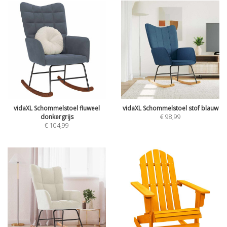
vidaXL Schommelstoel fluweel
vidaXL Schommelstoel stof blauw
donkergrijs
€
98,99
€
104,99