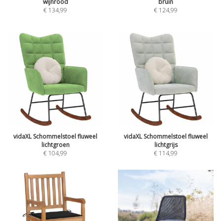
wijnrood
bruin
€
134,99
€
124,99
vidaXL Schommelstoel fluweel
vidaXL Schommelstoel fluweel
lichtgroen
lichtgrijs
€
104,99
€
114,99