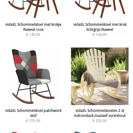
vidaXL Schommelstoel met krukje
vidaXL Schommelstoel met kruk
fluweel roze
lichtgrijs fluweel
€
145,99
€
146,99
vidaXL Schommelstoel patchwork
vidaXL Schommelstoelen 2 st
stof
Adirondack massief vurenhout
€
105,99
€
320,99