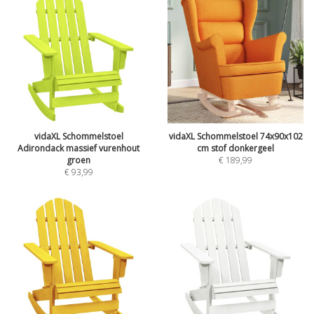
vidaXL Schommelstoel
vidaXL Schommelstoel 74x90x102
Adirondack massief vurenhout
cm stof donkergeel
groen
€
189,99
€
93,99