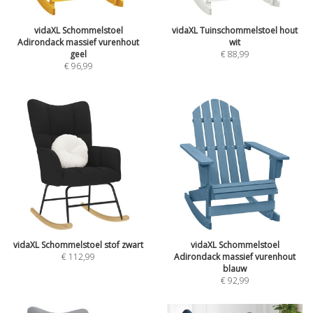
vidaXL Schommelstoel
vidaXL Tuinschommelstoel hout
Adirondack massief vurenhout
wit
geel
€
88,99
€
96,99
vidaXL Schommelstoel stof zwart
vidaXL Schommelstoel
€
112,99
Adirondack massief vurenhout
blauw
€
92,99