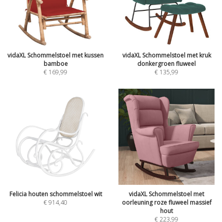
vidaXL Schommelstoel met kussen
vidaXL Schommelstoel met kruk
bamboe
donkergroen fluweel
€
169,99
€
135,99
Felicia houten schommelstoel wit
vidaXL Schommelstoel met
€
914,40
oorleuning roze fluweel massief
hout
€
223,99