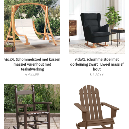
vidaXL Schommelstoel met kussen
vidaXL Schommelstoel met
massief vurenhout met
oorleuning zwart fluweel massief
teakafwerking
hout
€
433,99
€
182,99