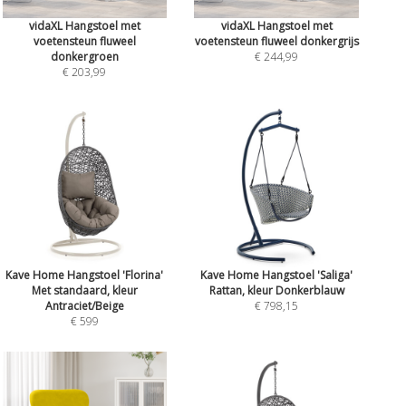
vidaXL Hangstoel met
vidaXL Hangstoel met
voetensteun fluweel
voetensteun fluweel donkergrijs
donkergroen
€ 244,99
€ 203,99
Kave Home Hangstoel 'Florina'
Kave Home Hangstoel 'Saliga'
Met standaard, kleur
Rattan, kleur Donkerblauw
Antraciet/Beige
€ 798,15
€ 599