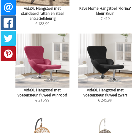
vidaXL Hangstoel met
Kave Home Hangstoel 'Florina'
standaard rattan en staal
kleur Bruin
antracietkleurig
€ 419
€ 188,99
vidaXL Hangstoel met
vidaXL Hangstoel met
voetensteun fluweel wijnrood
voetensteun fluweel zwart
€ 216,99
€ 245,99