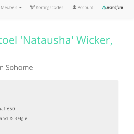
Meubels
Kortingscodes
Account
oel 'Natausha' Wicker,
an
Sohome
naf €50
and & België