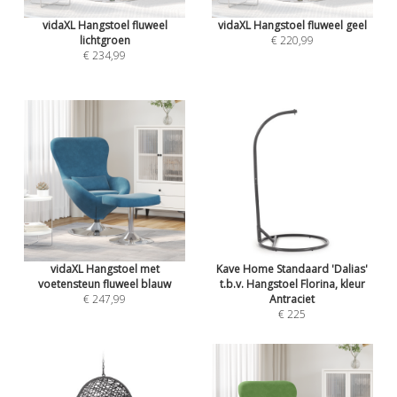
vidaXL Hangstoel fluweel
vidaXL Hangstoel fluweel geel
lichtgroen
€ 220,99
€ 234,99
vidaXL Hangstoel met
Kave Home Standaard 'Dalias'
voetensteun fluweel blauw
t.b.v. Hangstoel Florina, kleur
€ 247,99
Antraciet
€ 225