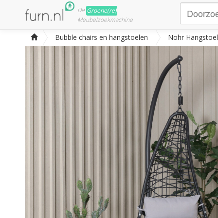
De
Groene(re)
Meubelzoekmachine
Bubble chairs en hangstoelen
Nohr Hangstoel.