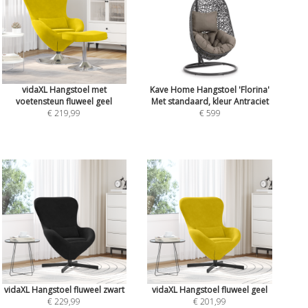
vidaXL Hangstoel met
Kave Home Hangstoel 'Florina'
voetensteun fluweel geel
Met standaard, kleur Antraciet
€ 219,99
€ 599
vidaXL Hangstoel fluweel zwart
vidaXL Hangstoel fluweel geel
€ 229,99
€ 201,99