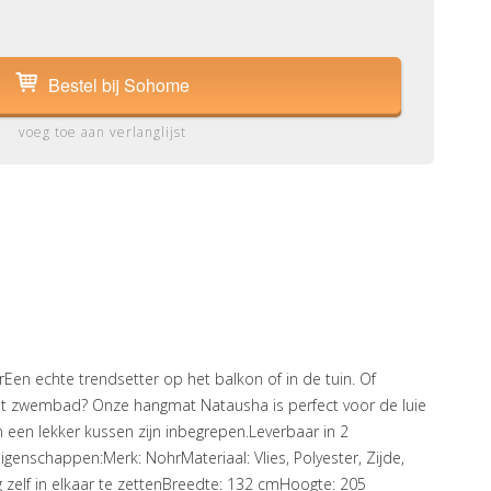
Bestel bij Sohome
voeg toe aan verlanglijst
en echte trendsetter op het balkon of in de tuin. Of
t zwembad? Onze hangmat Natausha is perfect voor de luie
 een lekker kussen zijn inbegrepen.Leverbaar in 2
Eigenschappen:Merk: NohrMateriaal: Vlies, Polyester, Zijde,
 zelf in elkaar te zettenBreedte: 132 cmHoogte: 205