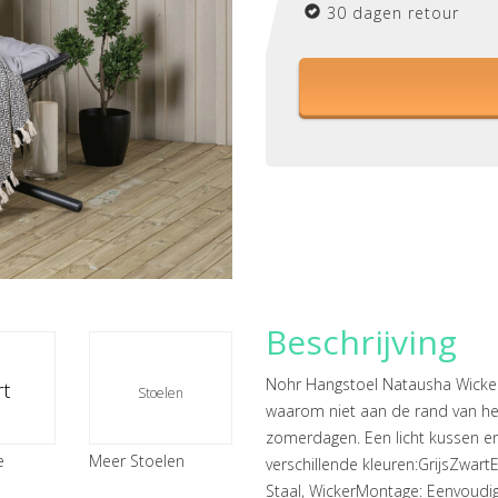
30 dagen retour
Beschrijving
Nohr Hangstoel Natausha WickerE
t
Stoelen
waarom niet aan de rand van he
zomerdagen. Een licht kussen en
e
Meer Stoelen
verschillende kleuren:GrijsZwart
Staal, WickerMontage: Eenvoudig