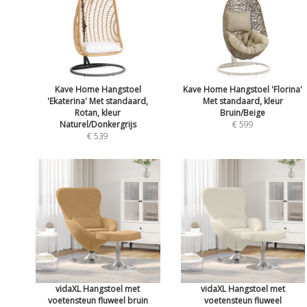
Kave Home Hangstoel
Kave Home Hangstoel 'Florina'
'Ekaterina' Met standaard,
Met standaard, kleur
Rotan, kleur
Bruin/Beige
Naturel/Donkergrijs
€ 599
€ 539
vidaXL Hangstoel met
vidaXL Hangstoel met
voetensteun fluweel bruin
voetensteun fluweel