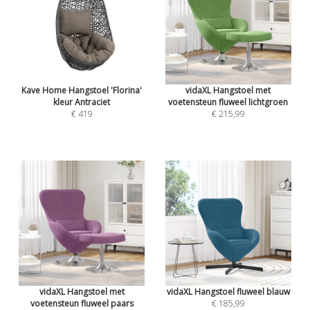
Kave Home Hangstoel 'Florina'
vidaXL Hangstoel met
kleur Antraciet
voetensteun fluweel lichtgroen
€ 419
€ 215,99
vidaXL Hangstoel met
vidaXL Hangstoel fluweel blauw
voetensteun fluweel paars
€ 185,99