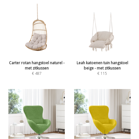
Carter rotan hangstoel naturel -
Leah katoenen tuin hangstoel
met zitkussen
beige - met zitkussen
€ 487
€ 115