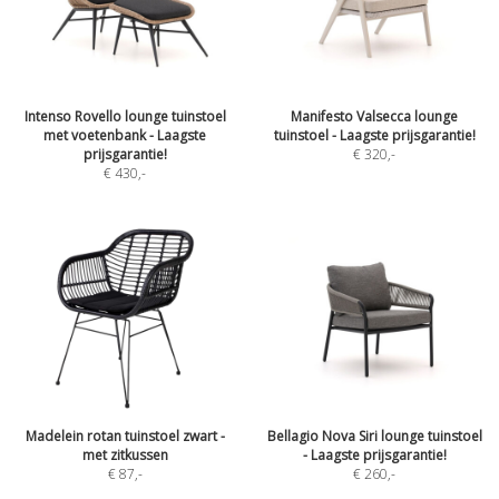
Intenso Rovello lounge tuinstoel
Manifesto Valsecca lounge
met voetenbank - Laagste
tuinstoel - Laagste prijsgarantie!
prijsgarantie!
€ 320
,-
€ 430
,-
Madelein rotan tuinstoel zwart -
Bellagio Nova Siri lounge tuinstoel
met zitkussen
- Laagste prijsgarantie!
€ 87
,-
€ 260
,-