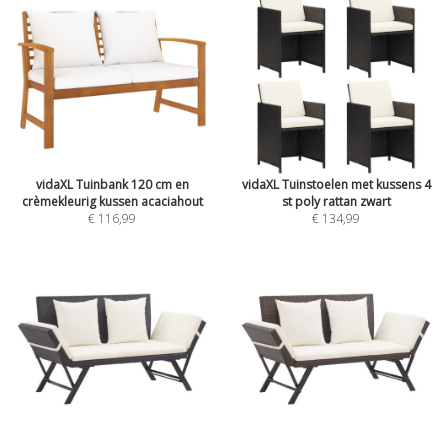
vidaXL Tuinbank 120 cm en
vidaXL Tuinstoelen met kussens 4
crèmekleurig kussen acaciahout
st poly rattan zwart
€ 116,99
€ 134,99