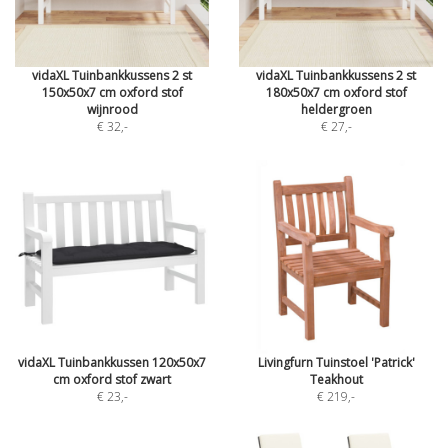
vidaXL Tuinbankkussens 2 st
vidaXL Tuinbankkussens 2 st
150x50x7 cm oxford stof
180x50x7 cm oxford stof
wijnrood
heldergroen
€ 32
,-
€ 27
,-
vidaXL Tuinbankkussen 120x50x7
Livingfurn Tuinstoel 'Patrick'
cm oxford stof zwart
Teakhout
€ 23
,-
€ 219
,-