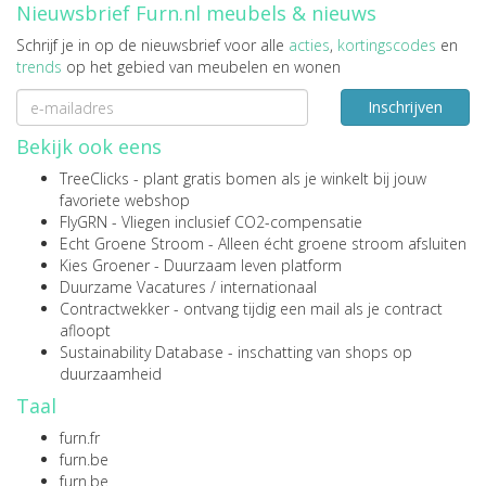
Nieuwsbrief Furn.nl meubels & nieuws
Schrijf je in op de nieuwsbrief voor alle
acties
,
kortingscodes
en
trends
op het gebied van meubelen en wonen
Inschrijven
Bekijk ook eens
TreeClicks
- plant gratis bomen als je winkelt bij jouw
favoriete webshop
FlyGRN
- Vliegen inclusief CO2-compensatie
Echt Groene Stroom
- Alleen écht groene stroom afsluiten
Kies Groener
- Duurzaam leven platform
Duurzame Vacatures
/
internationaal
Contractwekker
- ontvang tijdig een mail als je contract
afloopt
Sustainability Database
- inschatting van shops op
duurzaamheid
Taal
furn.fr
furn.be
furn.be