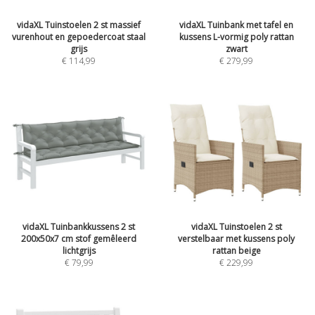
vidaXL Tuinstoelen 2 st massief
vidaXL Tuinbank met tafel en
vurenhout en gepoedercoat staal
kussens L-vormig poly rattan
grijs
zwart
€ 114,99
€ 279,99
vidaXL Tuinbankkussens 2 st
vidaXL Tuinstoelen 2 st
200x50x7 cm stof gemêleerd
verstelbaar met kussens poly
lichtgrijs
rattan beige
€ 79,99
€ 229,99