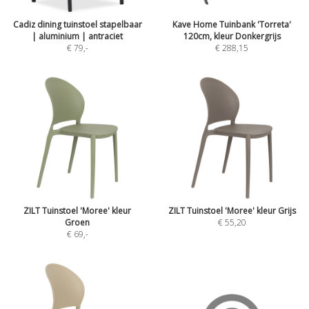
Cadiz dining tuinstoel stapelbaar
Kave Home Tuinbank 'Torreta'
| aluminium | antraciet
120cm, kleur Donkergrijs
€ 79
,-
€ 288,15
ZILT Tuinstoel 'Moree' kleur
ZILT Tuinstoel 'Moree' kleur Grijs
Groen
€ 55,20
€ 69
,-