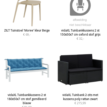
ZILT Tuinstoel 'Moree' kleur Beige
vidaXL Tuinbankkussens 2 st
€ 69
,-
150x50x7 cm oxford stof grijs
€ 32
,-
vidaXL Tuinbankkussens 2 st
vidaXL Tuinbank 2-zits met
180x50x7 cm stof gemêleerd
kussens poly rattan zwart
blauw
€ 215,99