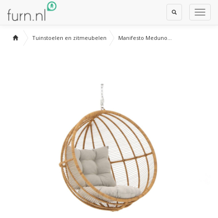
Toggle
Toggl
Search
Navig
Tuinstoelen en zitmeubelen
Manifesto Meduno...