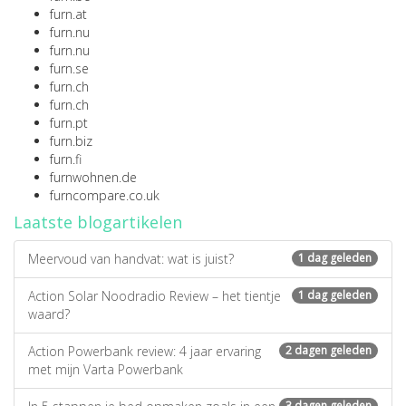
furn.at
furn.nu
furn.nu
furn.se
furn.ch
furn.ch
furn.pt
furn.biz
furn.fi
furnwohnen.de
furncompare.co.uk
Laatste blogartikelen
Meervoud van handvat: wat is juist?
1 dag geleden
Action Solar Noodradio Review – het tientje
1 dag geleden
waard?
Action Powerbank review: 4 jaar ervaring
2 dagen geleden
met mijn Varta Powerbank
3 dagen geleden