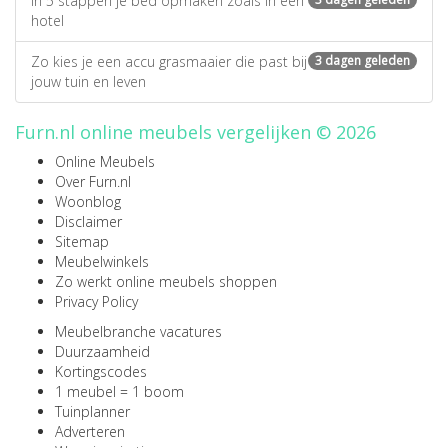
In 5 stappen je bed opmaken zoals in een
hotel
Zo kies je een accu grasmaaier die past bij
3 dagen geleden
jouw tuin en leven
Furn.nl online meubels vergelijken © 2026
Online Meubels
Over Furn.nl
Woonblog
Disclaimer
Sitemap
Meubelwinkels
Zo werkt online meubels shoppen
Privacy Policy
Meubelbranche vacatures
Duurzaamheid
Kortingscodes
1 meubel = 1 boom
Tuinplanner
Adverteren