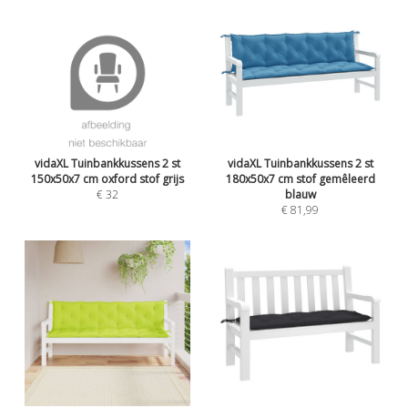
vidaXL Tuinbankkussens 2 st
vidaXL Tuinbankkussens 2 st
150x50x7 cm oxford stof grijs
180x50x7 cm stof gemêleerd
€ 32
blauw
€ 81,99