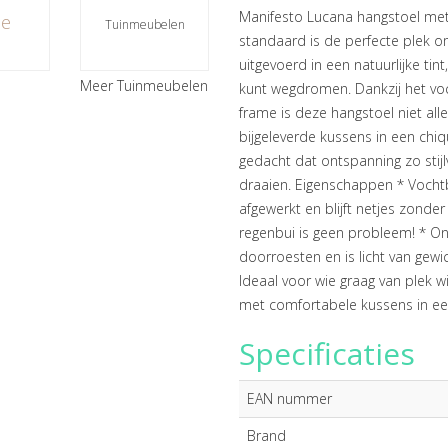
Manifesto Lucana hangstoel met
pe
Tuinmeubelen
standaard is de perfecte plek om
uitgevoerd in een natuurlijke tin
Meer Tuinmeubelen
kunt wegdromen. Dankzij het v
frame is deze hangstoel niet all
bijgeleverde kussens in een chiq
gedacht dat ontspanning zo stij
draaien. Eigenschappen * Vochtb
afgewerkt en blijft netjes zonde
regenbui is geen probleem! * O
doorroesten en is licht van gewi
Ideaal voor wie graag van plek wi
met comfortabele kussens in een sti
Specificaties
EAN nummer
Brand