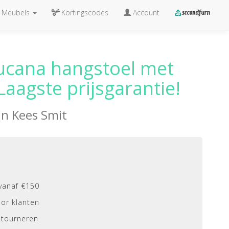
Meubels
Kortingscodes
Account
ucana hangstoel met
Laagste prijsgarantie!
an
Kees Smit
vanaf €150
or klanten
etourneren