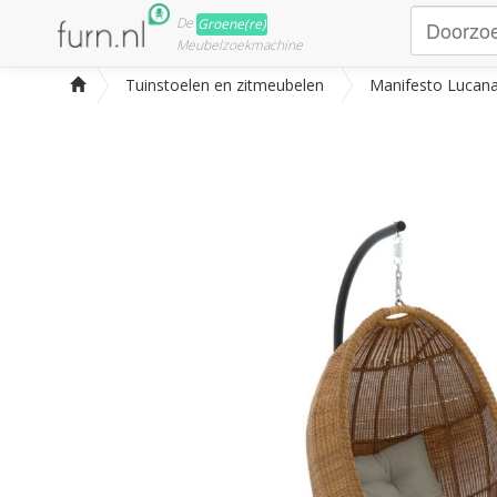
De
Groene(re)
Meubelzoekmachine
Tuinstoelen en zitmeubelen
Manifesto Lucana.