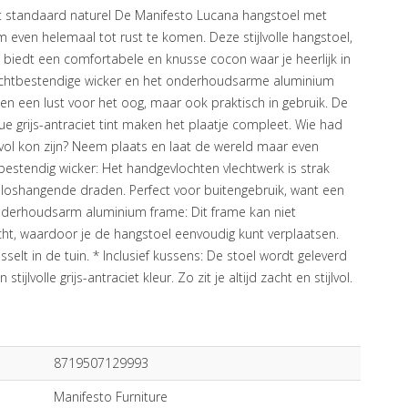
 standaard naturel De Manifesto Lucana hangstoel met
 even helemaal tot rust te komen. Deze stijlvolle hangstoel,
t, biedt een comfortabele en knusse cocon waar je heerlijk in
ochtbestendige wicker en het onderhoudsarme aluminium
een een lust voor het oog, maar ook praktisch in gebruik. De
ue grijs-antraciet tint maken het plaatje compleet. Wie had
lvol kon zijn? Neem plaats en laat de wereld maar even
estendig wicker: Het handgevlochten vlechtwerk is strak
r loshangende draden. Perfect voor buitengebruik, want een
nderhoudsarm aluminium frame: Dit frame kan niet
cht, waardoor je de hangstoel eenvoudig kunt verplaatsen.
sselt in de tuin. * Inclusief kussens: De stoel wordt geleverd
jlvolle grijs-antraciet kleur. Zo zit je altijd zacht en stijlvol.
8719507129993
Manifesto Furniture