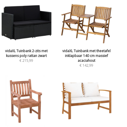
vidaXL Tuinbank 2-zits met
vidaXL Tuinbank met theetafel
kussens poly rattan zwart
inklapbaar 140 cm massief
€ 215,99
acaciahout
€ 142,99