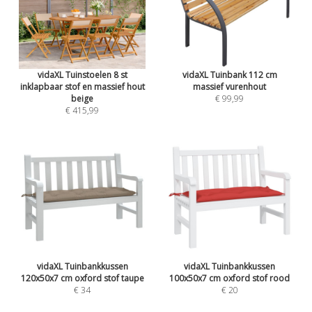
vidaXL Tuinstoelen 8 st
vidaXL Tuinbank 112 cm
inklapbaar stof en massief hout
massief vurenhout
beige
€ 99,99
€ 415,99
vidaXL Tuinbankkussen
vidaXL Tuinbankkussen
120x50x7 cm oxford stof taupe
100x50x7 cm oxford stof rood
€ 34
€ 20