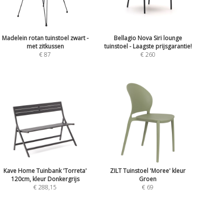
Madelein rotan tuinstoel zwart -
Bellagio Nova Siri lounge
met zitkussen
tuinstoel - Laagste prijsgarantie!
€ 87
€ 260
Kave Home Tuinbank 'Torreta'
ZILT Tuinstoel 'Moree' kleur
120cm, kleur Donkergrijs
Groen
€ 288,15
€ 69