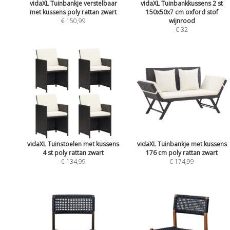
vidaXL Tuinbankje verstelbaar
vidaXL Tuinbankkussens 2 st
met kussens poly rattan zwart
150x50x7 cm oxford stof
€ 150,99
wijnrood
€ 32
vidaXL Tuinstoelen met kussens
vidaXL Tuinbankje met kussens
4 st poly rattan zwart
176 cm poly rattan zwart
€ 134,99
€ 174,99