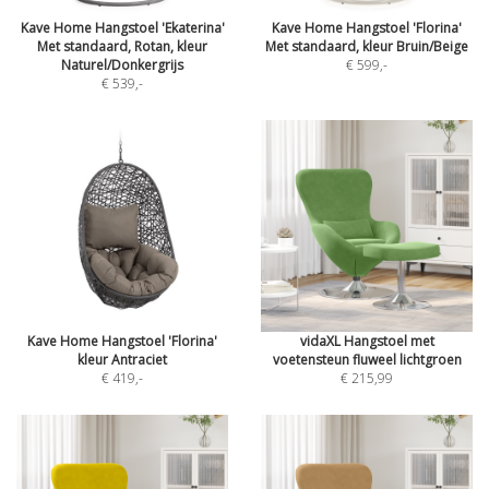
Kave Home Hangstoel 'Ekaterina'
Kave Home Hangstoel 'Florina'
Met standaard, Rotan, kleur
Met standaard, kleur Bruin/Beige
Naturel/Donkergrijs
€ 599
,-
€ 539
,-
Kave Home Hangstoel 'Florina'
vidaXL Hangstoel met
kleur Antraciet
voetensteun fluweel lichtgroen
€ 419
,-
€ 215,99