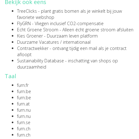
Bekijk ook eens
TreeClicks
- plant gratis bomen als je winkelt bij jouw
favoriete webshop
FlyGRN
- Vliegen inclusief CO2-compensatie
Echt Groene Stroom
- Alleen écht groene stroom afsluiten
Kies Groener
- Duurzaam leven platform
Duurzame Vacatures
/
internationaal
Contractwekker
- ontvang tijdig een mail als je contract
afloopt
Sustainability Database
- inschatting van shops op
duurzaamheid
Taal
furn.fr
furn.be
furn.be
furn.at
furn.nu
furn.nu
furn.se
furn.ch
furn.ch