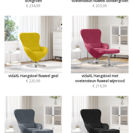
lichtgroen
voetensteun fluweel donkergroen
€ 234,99
€ 203,99
vidaXL Hangstoel fluweel geel
vidaXL Hangstoel met
€ 220,99
voetensteun fluweel wijnrood
€ 216,99