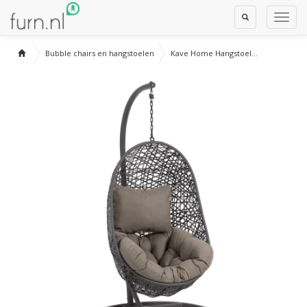
Toggle
Toggl
Search
Navig
Bubble chairs en hangstoelen
Kave Home Hangstoel...