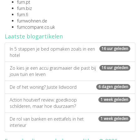
furn.pt
furn.biz
furn.fi
furnwohnen.de
furncompare.co.uk
Laatste blogartikelen
In 5 stappen je bed opmaken zoals in een
16 uur geleden
hotel
Zo kies je een accu grasmaaier die past bij
16 uur geleden
jouw tuin en leven
De of het woning? Juiste lidwoord
6 dagen geleden
Action houtverf review: goedkoop
1 week geleden
schilderen, maar hoe duurzaam?
De rol van banken en eettafels in het
1 week geleden
interieur