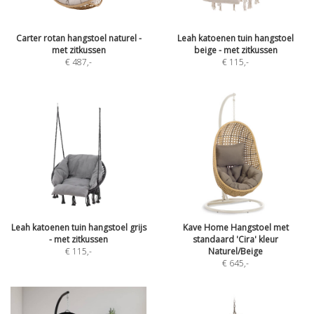
Carter rotan hangstoel naturel -
Leah katoenen tuin hangstoel
met zitkussen
beige - met zitkussen
€ 487
,-
€ 115
,-
Leah katoenen tuin hangstoel grijs
Kave Home Hangstoel met
- met zitkussen
standaard 'Cira' kleur
€ 115
,-
Naturel/Beige
€ 645
,-