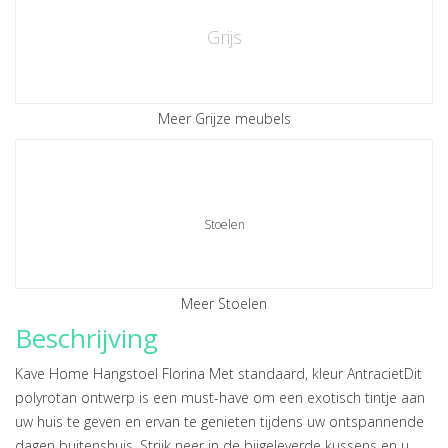
Grijs
Meer Grijze meubels
Stoelen
Meer Stoelen
Beschrijving
Kave Home Hangstoel Florina Met standaard, kleur AntracietDit
polyrotan ontwerp is een must-have om een exotisch tintje aan
uw huis te geven en ervan te genieten tijdens uw ontspannende
dagen buitenshuis. Strijk neer in de bijgeleverde kussens en u