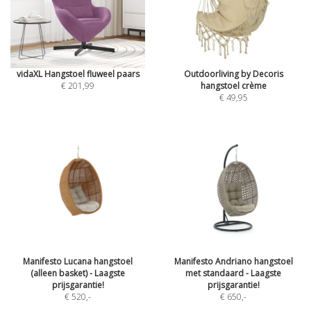
vidaXL Hangstoel fluweel paars
Outdoorliving by Decoris
€ 201,99
hangstoel crème
€ 49,95
Manifesto Lucana hangstoel
Manifesto Andriano hangstoel
(alleen basket) - Laagste
met standaard - Laagste
prijsgarantie!
prijsgarantie!
€ 520
,-
€ 650
,-