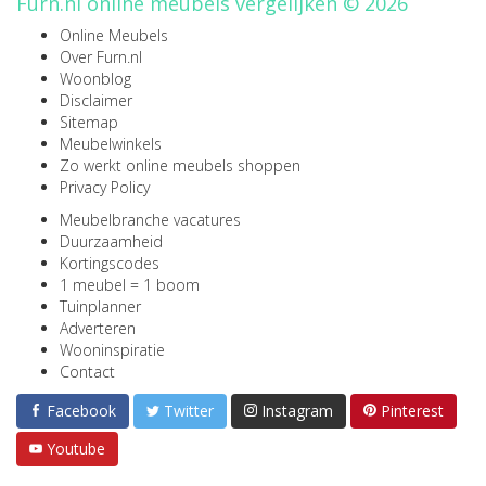
Furn.nl online meubels vergelijken © 2026
Online Meubels
Over Furn.nl
Woonblog
Disclaimer
Sitemap
Meubelwinkels
Zo werkt online meubels shoppen
Privacy Policy
Meubelbranche vacatures
Duurzaamheid
Kortingscodes
1 meubel = 1 boom
Tuinplanner
Adverteren
Wooninspiratie
Contact
Facebook
Twitter
Instagram
Pinterest
Youtube