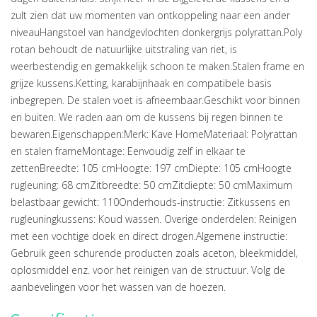
zult zien dat uw momenten van ontkoppeling naar een ander
niveauHangstoel van handgevlochten donkergrijs polyrattan.Poly
rotan behoudt de natuurlijke uitstraling van riet, is
weerbestendig en gemakkelijk schoon te maken.Stalen frame en
grijze kussens.Ketting, karabijnhaak en compatibele basis
inbegrepen. De stalen voet is afneembaar.Geschikt voor binnen
en buiten. We raden aan om de kussens bij regen binnen te
bewaren.Eigenschappen:Merk: Kave HomeMateriaal: Polyrattan
en stalen frameMontage: Eenvoudig zelf in elkaar te
zettenBreedte: 105 cmHoogte: 197 cmDiepte: 105 cmHoogte
rugleuning: 68 cmZitbreedte: 50 cmZitdiepte: 50 cmMaximum
belastbaar gewicht: 110Onderhouds-instructie: Zitkussens en
rugleuningkussens: Koud wassen. Overige onderdelen: Reinigen
met een vochtige doek en direct drogen.Algemene instructie:
Gebruik geen schurende producten zoals aceton, bleekmiddel,
oplosmiddel enz. voor het reinigen van de structuur. Volg de
aanbevelingen voor het wassen van de hoezen.