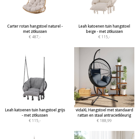
Carter rotan hangstoel naturel -
Leah katoenen tuin hangstoel
met zitkussen
beige - met zitkussen
€ 487
,-
€ 115
,-
Leah katoenen tuin hangstoel grijs
vidaXL Hangstoel met standaard
- met zitkussen
rattan en staal antracietkleurig
€ 115
,-
€ 188,99