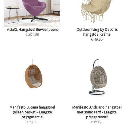
vidaXL Hangstoel fluweel paars
Outdoorliving by Decoris
€ 201,99
hangstoel crème
€ 49,95
Manifesto Lucana hangstoel
Manifesto Andriano hangstoel
(alleen basket) - Laagste
met standaard - Laagste
prijsgarantie!
prijsgarantie!
€ 520
,-
€ 650
,-