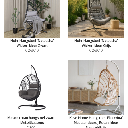
Nohr Hangstoel 'Natausha'
Nohr Hangstoel 'Natausha'
Wicker, kleur Zwart
Wicker, kleur Grijs
€ 269,10
€ 269,10
Mason rotan hangstoel zwart -
Kave Home Hangstoel 'Ekaterina'
Met zitkussens
Met standaard, Rotan, kleur
€ 399
,-
Naturel/Grijs