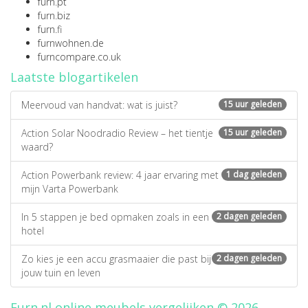
furn.pt
furn.biz
furn.fi
furnwohnen.de
furncompare.co.uk
Laatste blogartikelen
Meervoud van handvat: wat is juist?
15 uur geleden
Action Solar Noodradio Review – het tientje
15 uur geleden
waard?
Action Powerbank review: 4 jaar ervaring met
1 dag geleden
mijn Varta Powerbank
In 5 stappen je bed opmaken zoals in een
2 dagen geleden
hotel
Zo kies je een accu grasmaaier die past bij
2 dagen geleden
jouw tuin en leven
Furn.nl online meubels vergelijken © 2026