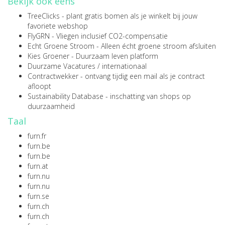
Bekijk ook eens
TreeClicks
- plant gratis bomen als je winkelt bij jouw
favoriete webshop
FlyGRN
- Vliegen inclusief CO2-compensatie
Echt Groene Stroom
- Alleen écht groene stroom afsluiten
Kies Groener
- Duurzaam leven platform
Duurzame Vacatures
/
internationaal
Contractwekker
- ontvang tijdig een mail als je contract
afloopt
Sustainability Database
- inschatting van shops op
duurzaamheid
Taal
furn.fr
furn.be
furn.be
furn.at
furn.nu
furn.nu
furn.se
furn.ch
furn.ch