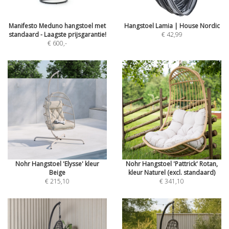
Manifesto Meduno hangstoel met
Hangstoel Lamia | House Nordic
standaard - Laagste prijsgarantie!
€ 42,99
€ 600
,-
Nohr Hangstoel 'Elysse' kleur
Nohr Hangstoel 'Pattrick' Rotan,
Beige
kleur Naturel (excl. standaard)
€ 215,10
€ 341,10