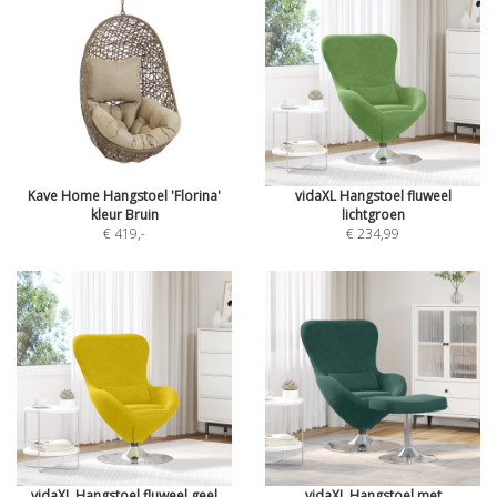
Kave Home Hangstoel 'Florina'
vidaXL Hangstoel fluweel
kleur Bruin
lichtgroen
€ 419
,-
€ 234,99
vidaXL Hangstoel fluweel geel
vidaXL Hangstoel met