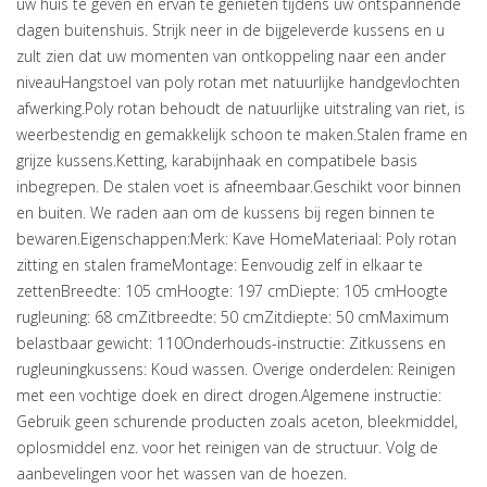
uw huis te geven en ervan te genieten tijdens uw ontspannende
dagen buitenshuis. Strijk neer in de bijgeleverde kussens en u
zult zien dat uw momenten van ontkoppeling naar een ander
niveauHangstoel van poly rotan met natuurlijke handgevlochten
afwerking.Poly rotan behoudt de natuurlijke uitstraling van riet, is
weerbestendig en gemakkelijk schoon te maken.Stalen frame en
grijze kussens.Ketting, karabijnhaak en compatibele basis
inbegrepen. De stalen voet is afneembaar.Geschikt voor binnen
en buiten. We raden aan om de kussens bij regen binnen te
bewaren.Eigenschappen:Merk: Kave HomeMateriaal: Poly rotan
zitting en stalen frameMontage: Eenvoudig zelf in elkaar te
zettenBreedte: 105 cmHoogte: 197 cmDiepte: 105 cmHoogte
rugleuning: 68 cmZitbreedte: 50 cmZitdiepte: 50 cmMaximum
belastbaar gewicht: 110Onderhouds-instructie: Zitkussens en
rugleuningkussens: Koud wassen. Overige onderdelen: Reinigen
met een vochtige doek en direct drogen.Algemene instructie:
Gebruik geen schurende producten zoals aceton, bleekmiddel,
oplosmiddel enz. voor het reinigen van de structuur. Volg de
aanbevelingen voor het wassen van de hoezen.