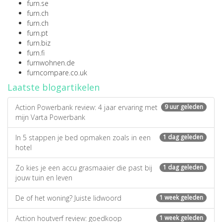
furn.se
furn.ch
furn.ch
furn.pt
furn.biz
furn.fi
furnwohnen.de
furncompare.co.uk
Laatste blogartikelen
Action Powerbank review: 4 jaar ervaring met
9 uur geleden
mijn Varta Powerbank
In 5 stappen je bed opmaken zoals in een
1 dag geleden
hotel
Zo kies je een accu grasmaaier die past bij
1 dag geleden
jouw tuin en leven
De of het woning? Juiste lidwoord
1 week geleden
Action houtverf review: goedkoop
1 week geleden