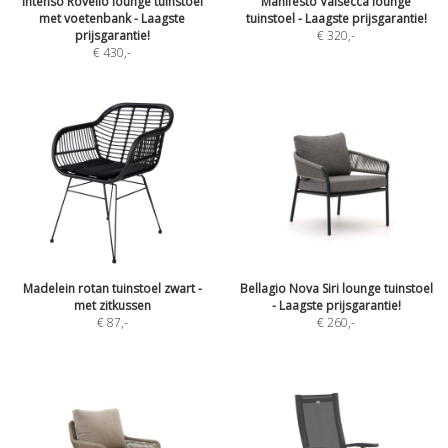
Intenso Rovello lounge tuinstoel
Manifesto Valsecca lounge
met voetenbank - Laagste
tuinstoel - Laagste prijsgarantie!
prijsgarantie!
€ 320
,-
€ 430
,-
Madelein rotan tuinstoel zwart -
Bellagio Nova Siri lounge tuinstoel
met zitkussen
- Laagste prijsgarantie!
€ 87
,-
€ 260
,-