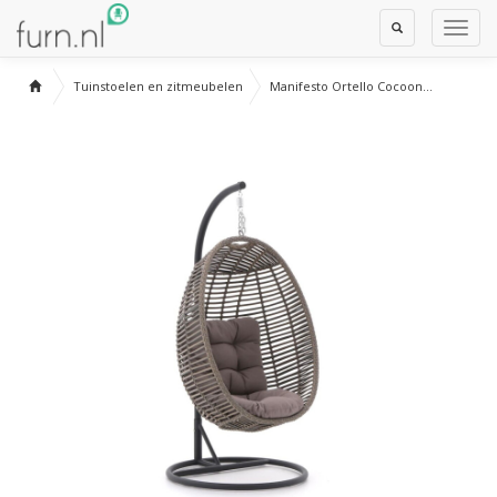
Toggle
Toggl
Search
Navig
Tuinstoelen en zitmeubelen
Manifesto Ortello Cocoon...