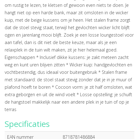
om rustig te lezen, te kletsen of gewoon even niets te doen. Je
hangt niet op een harde bank, maar zit omsloten in de wicker
kuip, met de beige kussens om je heen. Het stalen frame zorgt
dat de stoel stevig staat, terwijl het gevlochten wicker licht blijft
ogen en jarenlang mooi blijft. Zoek je een losse loungestoel voor
aan tafel, dan is dit niet de beste keuze, maar als je een
relaxplek in de tuin wilt maken, zit je hier helemaal goed.
Eigenschappen * Inclusief dikke kussens: je zakt meteen zacht
weg en kunt uren blijven zitten * Wicker kuip: handgevlochten en
vochtbestendig, dus ideaal voor buitengebruik * Stalen frame
met standaard: de stoel staat stevig zonder dat je in je muur of
plafond hoeft te boren * Cocoon vorm: je zit half omsloten, wat
extra geborgen en uit de wind voelt * Losse opstelling: je schuift
de hangstoel makkelijk naar een andere plek in je tuin of op je
terras
Specificaties
EAN nummer
8718781486884