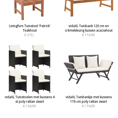
Livingfurn Tuinstoel 'Patrick'
vidaXL Tuinbank 120 cm en
Teakhout
crèmekleurig kussen acaciahout
€ 219
,-
€ 116,99
vidaXL Tuinstoelen met kussens 4
vidaXL Tuinbankje met kussens
st poly rattan zwart
176 cm poly rattan zwart
€ 134,99
€ 174,99