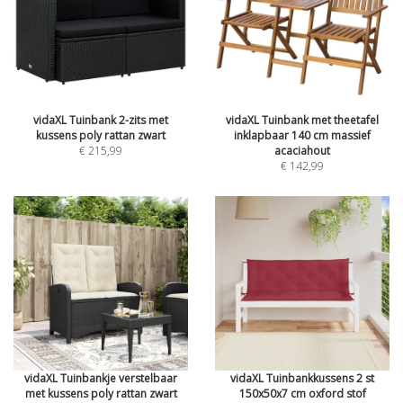
vidaXL Tuinbank 2-zits met
vidaXL Tuinbank met theetafel
kussens poly rattan zwart
inklapbaar 140 cm massief
€ 215,99
acaciahout
€ 142,99
vidaXL Tuinbankje verstelbaar
vidaXL Tuinbankkussens 2 st
met kussens poly rattan zwart
150x50x7 cm oxford stof