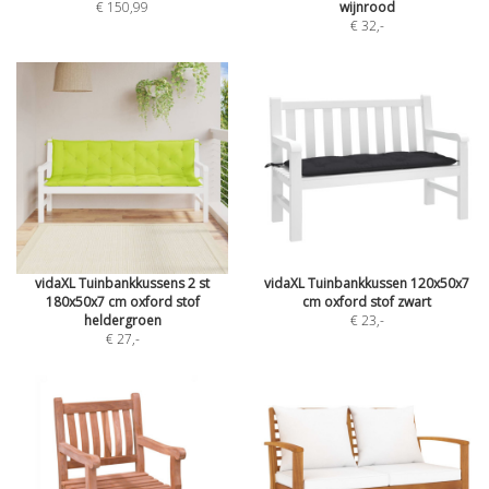
€ 150,99
wijnrood
€ 32
,-
vidaXL Tuinbankkussens 2 st
vidaXL Tuinbankkussen 120x50x7
180x50x7 cm oxford stof
cm oxford stof zwart
heldergroen
€ 23
,-
€ 27
,-