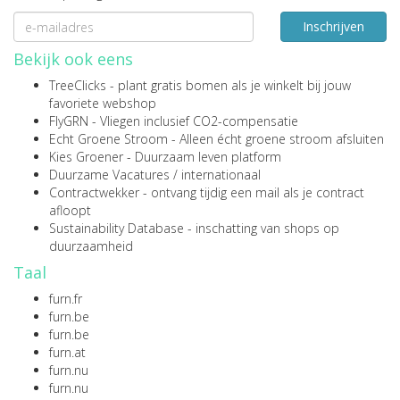
Inschrijven
Bekijk ook eens
TreeClicks
- plant gratis bomen als je winkelt bij jouw
favoriete webshop
FlyGRN
- Vliegen inclusief CO2-compensatie
Echt Groene Stroom
- Alleen écht groene stroom afsluiten
Kies Groener
- Duurzaam leven platform
Duurzame Vacatures
/
internationaal
Contractwekker
- ontvang tijdig een mail als je contract
afloopt
Sustainability Database
- inschatting van shops op
duurzaamheid
Taal
furn.fr
furn.be
furn.be
furn.at
furn.nu
furn.nu