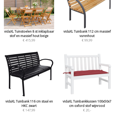
vidaXL Tuinstoelen 8 st inklapbaar
vidaXL Tuinbank 112 cm massief
stof en massief hout beige
vurenhout
€ 415,99
€ 99,99
vidaXL Tuinbank 116 cm staal en
vidaXL Tuinbankkussen 100x50x7
HKC zwart
cm oxford stof wijnrood
€ 147,99
€ 20
,-