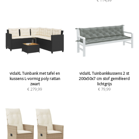
€ 114,99
vidaXL Tuinbank met tafel en
vidaXL Tuinbankkussens 2 st
kussens L-vormig poly rattan
200x50x7 cm stof gemêleerd
zwart
lichtgrijs
€ 279,99
€ 79,99