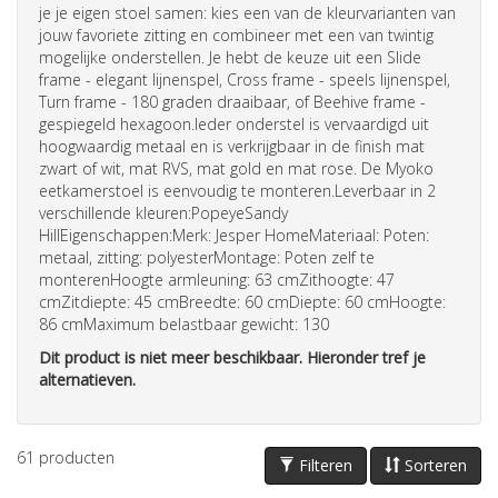
je je eigen
stoel
samen: kies een van de kleurvarianten van
jouw favoriete zitting en combineer met een van twintig
mogelijke onderstellen. Je hebt de keuze uit een Slide
frame - elegant lijnenspel, Cross frame - speels lijnenspel,
Turn frame - 180 graden draaibaar, of Beehive frame -
gespiegeld hexagoon.Ieder onderstel is vervaardigd uit
hoogwaardig metaal en is verkrijgbaar in de finish mat
zwart of wit, mat RVS, mat gold en mat rose. De Myoko
eetkamerstoel is eenvoudig te monteren.Leverbaar in 2
verschillende kleuren:PopeyeSandy
HillEigenschappen:Merk: Jesper HomeMateriaal: Poten:
metaal, zitting: polyesterMontage: Poten zelf te
monterenHoogte armleuning: 63 cmZithoogte: 47
cmZitdiepte: 45 cmBreedte: 60 cmDiepte: 60 cmHoogte:
86 cmMaximum belastbaar gewicht: 130
Dit product is niet meer beschikbaar. Hieronder tref je
alternatieven.
61
producten
Filteren
Sorteren