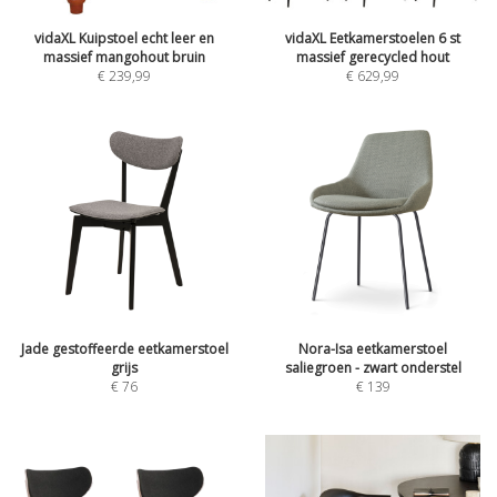
vidaXL Kuipstoel echt leer en
vidaXL Eetkamerstoelen 6 st
massief mangohout bruin
massief gerecycled hout
€
239,99
€
629,99
Jade gestoffeerde eetkamerstoel
Nora-Isa eetkamerstoel
grijs
saliegroen - zwart onderstel
€
76
€
139