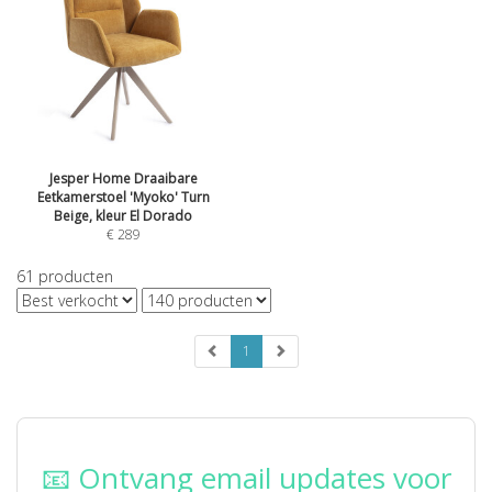
Jesper Home Draaibare
Eetkamerstoel 'Myoko' Turn
Beige, kleur El Dorado
€
289
61
producten
1
📧 Ontvang email updates voor