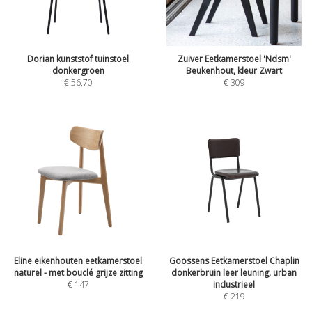
Dorian kunststof tuinstoel
Zuiver Eetkamerstoel 'Ndsm'
donkergroen
Beukenhout, kleur Zwart
€
56,70
€
309
Eline eikenhouten eetkamerstoel
Goossens Eetkamerstoel Chaplin
naturel - met bouclé grijze zitting
donkerbruin leer leuning, urban
€
147
industrieel
€
219