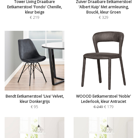
Tower Living Draaibare
Zuiver Draaibare Eetkamerstoel
Eetkamerstoel 'Fondo' Chenille,
'Albert Kuip' Met armleuning,
kleur beige
Bouclé, kleur Groen
€
219
€
329
Bendt Eetkamerstoel 'Liva' Velvet,
WOOOD Eetkamerstoel 'Noble'
kleur Donkergrijs
Lederlook, kleur Antraciet
€
95
€
249
€
179