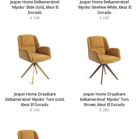
Jesper Home Eetkamerstoel
Jesper Home Eetkamerstoel
'Myoko' Slide Gold, kleur El
'Myoko' Beehive White, kleur El
Dorado
Dorado
€
349
€
269
Jesper Home Draaibare
Jesper Home Draaibare
Eetkamerstoel 'Myoko' Turn Gold,
Eetkamerstoel 'Myoko' Turn
kleur El Dorado
Brown, kleur El Dorado
€
349
€
289