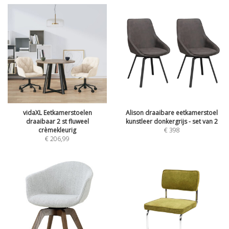
vidaXL Eetkamerstoelen
Alison draaibare eetkamerstoel
draaibaar 2 st fluweel
kunstleer donkergrijs - set van 2
crèmekleurig
€
398
€
206,99