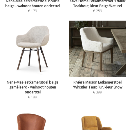
Nena-Mae eetkamerstoel bouclé
Kave Home Eetkamerstoel 'Ydalia'
beige - walnoot houten onderstel
Teakhout, kleur Beige/Naturel
€
179
€
259
Nena-Mae eetkamerstoel beige
Rivièra Maison Eetkamerstoel
gemêleerd - walnoot houten
'Whistler' Faux Fur, kleur Snow
onderstel
€
399
€
189