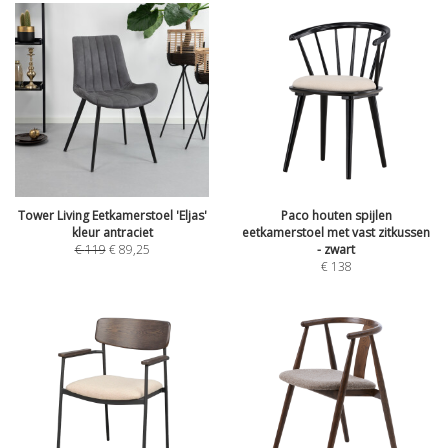
Tower Living Eetkamerstoel 'Eljas'
Paco houten spijlen
kleur antraciet
eetkamerstoel met vast zitkussen
€
119
€
89,25
- zwart
€
138