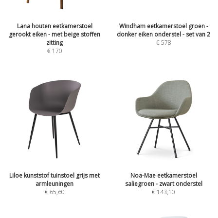
Lana houten eetkamerstoel
Windham eetkamerstoel groen -
gerookt eiken - met beige stoffen
donker eiken onderstel - set van 2
zitting
€
578
€
170
Liloe kunststof tuinstoel grijs met
Noa-Mae eetkamerstoel
armleuningen
saliegroen - zwart onderstel
€
65,60
€
143,10