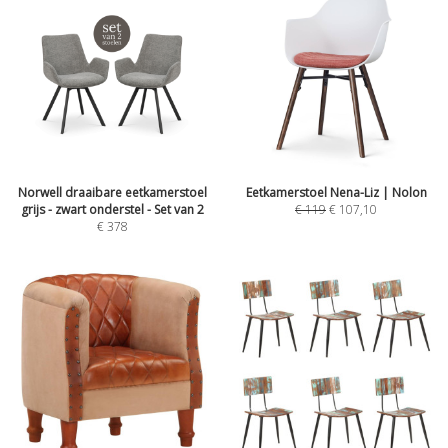
Norwell draaibare eetkamerstoel
Eetkamerstoel Nena-Liz | Nolon
grijs - zwart onderstel - Set van 2
€
119
€
107,10
€
378