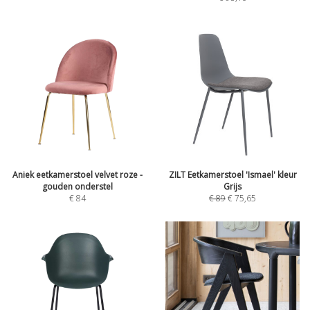
Aniek eetkamerstoel velvet roze -
ZILT Eetkamerstoel 'Ismael' kleur
gouden onderstel
Grijs
€
84
€
89
€
75,65