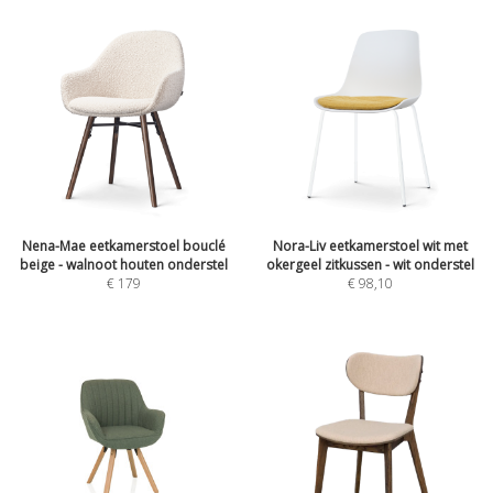
Nena-Mae eetkamerstoel bouclé
Nora-Liv eetkamerstoel wit met
beige - walnoot houten onderstel
okergeel zitkussen - wit onderstel
€
179
€
98,10