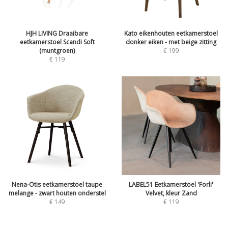
HJH LIVING Draaibare
Kato eikenhouten eetkamerstoel
eetkamerstoel Scandi Soft
donker eiken - met beige zitting
(muntgroen)
€
199
€
119
Nena-Otis eetkamerstoel taupe
LABEL51 Eetkamerstoel 'Forli'
melange - zwart houten onderstel
Velvet, kleur Zand
€
149
€
119