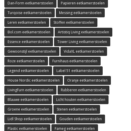
Dan-Form eetkamerstoelen
Papieren eetkamerstoelen
Turqoise eetkamerstoelen
Messing eetkamerstoelen
Leren eetkamerstoelen
Stoffen eetkamerstoelen
Bol.com eetkamerstoelen
Artistiq Living eetkamerstoelen
Essence eetkamerstoelen
Tower Living eetkamerstoelen
Gewoonstijl eetkamerstoelen
VidaXL eetkamerstoelen
Roze eetkamerstoelen
Furnihaus eetkamerstoelen
Legend eetkamerstoelen
Label 51 eetkamerstoelen
House Nordic eetkamerstoelen
Oranje eetkamerstoelen
LivingFurn eetkamerstoelen
Rubberen eetkamerstoelen
Blauwe eetkamerstoelen
Licht houten eetkamerstoelen
Groene eetkamerstoelen
Stenen eetkamerstoelen
Lidl Shop eetkamerstoelen
Gouden eetkamerstoelen
Plastic eetkamerstoelen
Fameg eetkamerstoelen