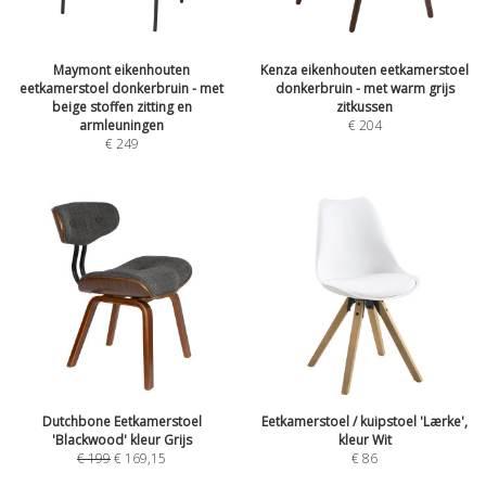
Maymont eikenhouten
Kenza eikenhouten eetkamerstoel
eetkamerstoel donkerbruin - met
donkerbruin - met warm grijs
beige stoffen zitting en
zitkussen
armleuningen
€
204
€
249
Dutchbone Eetkamerstoel
Eetkamerstoel / kuipstoel 'Lærke',
'Blackwood' kleur Grijs
kleur Wit
€
199
€
169,15
€
86