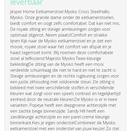
leverbaar
Jesper Home Eetkamerstoel Myoko Cross SteelHallo.
Myoko. Onze grande dame onder de eetkamerstoelen,
biedt comfort en oogt zelfs comfortabel. Dat kan niet mis.
De royale zitting en stevige armleuningen zorgen voor
optimaal zitgenot. Neem plaats!Comfort en strakke
lijnen Kijk naar de Myoko eetkamerstoel en je ziet een
mooie, royale
stoel
waar het comfort van afspat en je
haast tegemoet komt. Wij noemen deze comfortabele
stoel
al liefkozend Majestic Myoko.Twee-kleurige
bekledingDe zitting van de Myoko heeft een mooi
verdeelde schuimlaag die niet te hard en niet te zacht is.
Stevige armleuningen en de rechte rugleuning zorgen voor
een juiste zithouding met voldoende steun. De zitting is
bekleed met twee verschillende stoffen in verschillende
kleuren wat zorgt voor een speels contrast en tegelijkertijd
eenheid door de neutrale kleuren.De Myoko is er in twee
varianten. Popeye heeft een diepgroene achterzijde met
een zachte beige binnenzijde. Sandy Hill heeft een
zandkleurige achterzijde en een parel-creme kleurige
binnenkant.Kies je eigen onderstelCombineer de Myoko
eetkamerstoel met een onderstel van jouw keuze! Zo stel