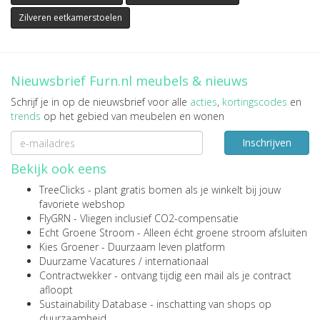
Zilveren eetkamerstoelen
Nieuwsbrief Furn.nl meubels & nieuws
Schrijf je in op de nieuwsbrief voor alle
acties
,
kortingscodes
en
trends
op het gebied van meubelen en wonen
Inschrijven
Bekijk ook eens
TreeClicks
- plant gratis bomen als je winkelt bij jouw
favoriete webshop
FlyGRN
- Vliegen inclusief CO2-compensatie
Echt Groene Stroom
- Alleen écht groene stroom afsluiten
Kies Groener
- Duurzaam leven platform
Duurzame Vacatures
/
internationaal
Contractwekker
- ontvang tijdig een mail als je contract
afloopt
Sustainability Database
- inschatting van shops op
duurzaamheid