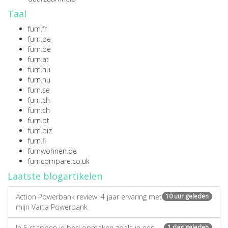
Taal
furn.fr
furn.be
furn.be
furn.at
furn.nu
furn.nu
furn.se
furn.ch
furn.ch
furn.pt
furn.biz
furn.fi
furnwohnen.de
furncompare.co.uk
Laatste blogartikelen
Action Powerbank review: 4 jaar ervaring met
10 uur geleden
mijn Varta Powerbank
In 5 stappen je bed opmaken zoals in een
1 dag geleden