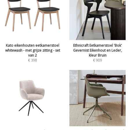
Kato eikenhouten eetkamerstoel
Ethnicraft Eetkamerstoel 'Bok'
whitewash - met grijze zitting - set
Gevernist Eikenhout en Leder,
van 2
kleur Bruin
€
398
€
909