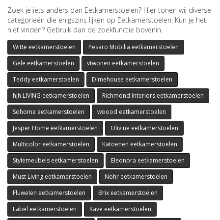
Zoek je iets anders dan Eetkamerstoelen? Hier tonen wij diverse
categorieën die enigszins lijken op Eetkamerstoelen. Kun je het
niet vinden? Gebruik dan de zoekfunctie bovenin.
Witte eetkamerstoelen
Pesaro Mobilia eetkamerstoelen
Gele eetkamerstoelen
vtwonen eetkamerstoelen
Teddy eetkamerstoelen
Dimehouse eetkamerstoelen
hjh LIVING eetkamerstoelen
Richmond Interiors eetkamerstoelen
Sohome eetkamerstoelen
woood eetkamerstoelen
Jesper Home eetkamerstoelen
Olivine eetkamerstoelen
Multicolor eetkamerstoelen
Katoenen eetkamerstoelen
Stylemeubels eetkamerstoelen
Eleonora eetkamerstoelen
Must Living eetkamerstoelen
Nohr eetkamerstoelen
Fluwelen eetkamerstoelen
Brix eetkamerstoelen
Label eetkamerstoelen
Kave eetkamerstoelen