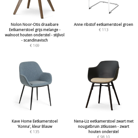
Nolon Noor-Otis draaibare
Anne ribstof eetkamerstoel groen
Eetkamerstoel grijs melange -
€
113
walnoot houten onderstel - stijlvol
- scandinavisch
€
169
Kave Home Eetkamerstoel
Nena-Liz eetkamerstoel zwart met
'Konna', kleur Blauw
nougatbruin zitkussen - zwart
€
135
houten onderstel
€
98,10