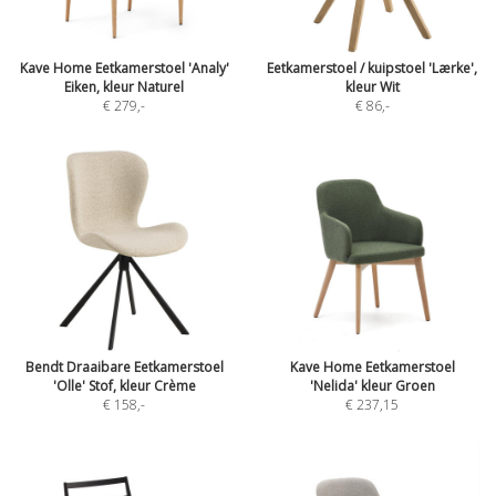
Kave Home Eetkamerstoel 'Analy'
Eetkamerstoel / kuipstoel 'Lærke',
Eiken, kleur Naturel
kleur Wit
€ 279
,-
€ 86
,-
Bendt Draaibare Eetkamerstoel
Kave Home Eetkamerstoel
'Olle' Stof, kleur Crème
'Nelida' kleur Groen
€ 158
,-
€ 237,15