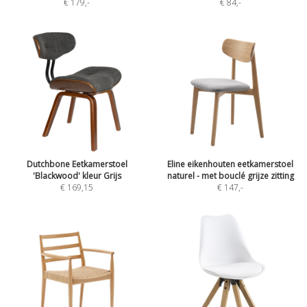
€ 179
,-
€ 84
,-
Dutchbone Eetkamerstoel
Eline eikenhouten eetkamerstoel
'Blackwood' kleur Grijs
naturel - met bouclé grijze zitting
€ 169,15
€ 147
,-