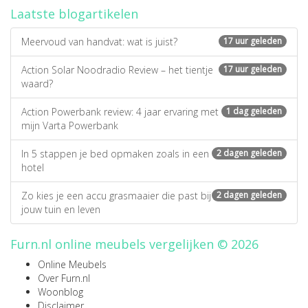
Laatste blogartikelen
Meervoud van handvat: wat is juist?
17 uur geleden
Action Solar Noodradio Review – het tientje
17 uur geleden
waard?
Action Powerbank review: 4 jaar ervaring met
1 dag geleden
mijn Varta Powerbank
In 5 stappen je bed opmaken zoals in een
2 dagen geleden
hotel
Zo kies je een accu grasmaaier die past bij
2 dagen geleden
jouw tuin en leven
Furn.nl online meubels vergelijken © 2026
Online Meubels
Over Furn.nl
Woonblog
Disclaimer