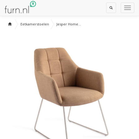
Toggle
Toggl
Search
Navig
Eetkamerstoelen
Jesper Home...