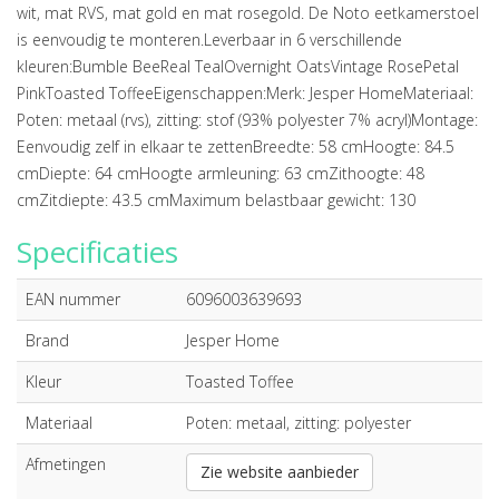
wit, mat RVS, mat gold en mat rosegold. De Noto eetkamerstoel
is eenvoudig te monteren.Leverbaar in 6 verschillende
kleuren:Bumble BeeReal TealOvernight OatsVintage RosePetal
PinkToasted ToffeeEigenschappen:Merk: Jesper HomeMateriaal:
Poten: metaal (rvs), zitting: stof (93% polyester 7% acryl)Montage:
Eenvoudig zelf in elkaar te zettenBreedte: 58 cmHoogte: 84.5
cmDiepte: 64 cmHoogte armleuning: 63 cmZithoogte: 48
cmZitdiepte: 43.5 cmMaximum belastbaar gewicht: 130
Specificaties
EAN nummer
6096003639693
Brand
Jesper Home
Kleur
Toasted Toffee
Materiaal
Poten: metaal, zitting: polyester
Afmetingen
Zie website aanbieder