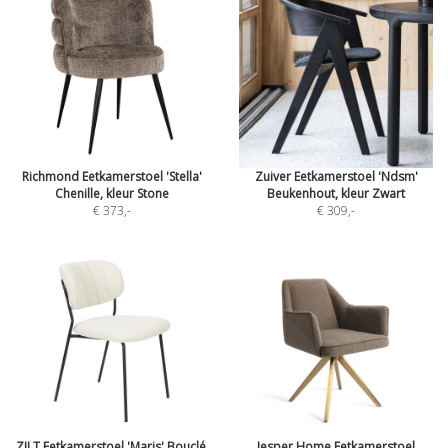
Richmond Eetkamerstoel 'Stella'
Zuiver Eetkamerstoel 'Ndsm'
Chenille, kleur Stone
Beukenhout, kleur Zwart
€ 373
,-
€ 309
,-
ZILT Eetkamerstoel 'Maris' Bouclé,
Jesper Home Eetkamerstoel