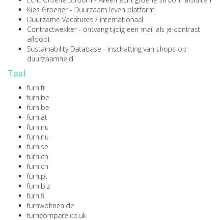
Kies Groener
- Duurzaam leven platform
Duurzame Vacatures
/
internationaal
Contractwekker
- ontvang tijdig een mail als je contract
afloopt
Sustainability Database
- inschatting van shops op
duurzaamheid
Taal
furn.fr
furn.be
furn.be
furn.at
furn.nu
furn.nu
furn.se
furn.ch
furn.ch
furn.pt
furn.biz
furn.fi
furnwohnen.de
furncompare.co.uk