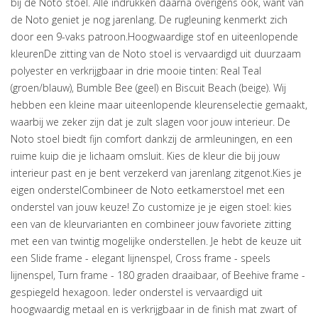
bij de Noto stoel. Alle indrukken daarna overigens ook, want van
de Noto geniet je nog jarenlang. De rugleuning kenmerkt zich
door een 9-vaks patroon.Hoogwaardige stof en uiteenlopende
kleurenDe zitting van de Noto stoel is vervaardigd uit duurzaam
polyester en verkrijgbaar in drie mooie tinten: Real Teal
(groen/blauw), Bumble Bee (geel) en Biscuit Beach (beige). Wij
hebben een kleine maar uiteenlopende kleurenselectie gemaakt,
waarbij we zeker zijn dat je zult slagen voor jouw interieur. De
Noto stoel biedt fijn comfort dankzij de armleuningen, en een
ruime kuip die je lichaam omsluit. Kies de kleur die bij jouw
interieur past en je bent verzekerd van jarenlang zitgenot.Kies je
eigen onderstelCombineer de Noto eetkamerstoel met een
onderstel van jouw keuze! Zo customize je je eigen stoel: kies
een van de kleurvarianten en combineer jouw favoriete zitting
met een van twintig mogelijke onderstellen. Je hebt de keuze uit
een Slide frame - elegant lijnenspel, Cross frame - speels
lijnenspel, Turn frame - 180 graden draaibaar, of Beehive frame -
gespiegeld hexagoon. Ieder onderstel is vervaardigd uit
hoogwaardig metaal en is verkrijgbaar in de finish mat zwart of