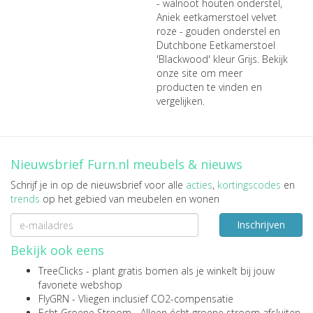
- walnoot houten onderstel
,
Aniek eetkamerstoel velvet
roze - gouden onderstel
en
Dutchbone Eetkamerstoel
'Blackwood' kleur Grijs
. Bekijk
onze site om meer
producten te vinden en
vergelijken.
Nieuwsbrief Furn.nl meubels & nieuws
Schrijf je in op de nieuwsbrief voor alle
acties
,
kortingscodes
en
trends
op het gebied van meubelen en wonen
Inschrijven
Bekijk ook eens
TreeClicks
- plant gratis bomen als je winkelt bij jouw
favoriete webshop
FlyGRN
- Vliegen inclusief CO2-compensatie
Echt Groene Stroom
- Alleen écht groene stroom afsluiten