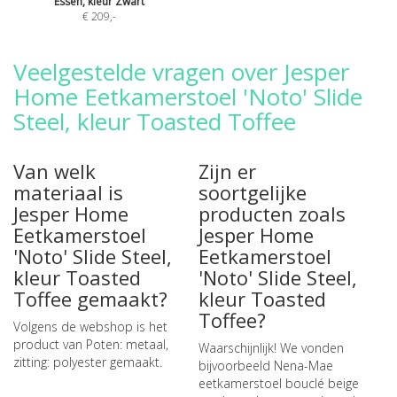
Essen, kleur Zwart
€ 209
,-
Veelgestelde vragen over Jesper
Home Eetkamerstoel 'Noto' Slide
Steel, kleur Toasted Toffee
Van welk
Zijn er
materiaal is
soortgelijke
Jesper Home
producten zoals
Eetkamerstoel
Jesper Home
'Noto' Slide Steel,
Eetkamerstoel
kleur Toasted
'Noto' Slide Steel,
Toffee gemaakt?
kleur Toasted
Toffee?
Volgens de webshop is het
product van Poten: metaal,
Waarschijnlijk! We vonden
zitting: polyester gemaakt.
bijvoorbeeld
Nena-Mae
eetkamerstoel bouclé beige