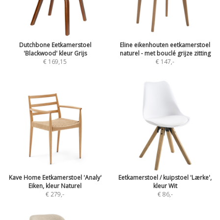
Dutchbone Eetkamerstoel
Eline eikenhouten eetkamerstoel
'Blackwood' kleur Grijs
naturel - met bouclé grijze zitting
€ 169,15
€ 147
,-
Kave Home Eetkamerstoel 'Analy'
Eetkamerstoel / kuipstoel 'Lærke',
Eiken, kleur Naturel
kleur Wit
€ 279
,-
€ 86
,-