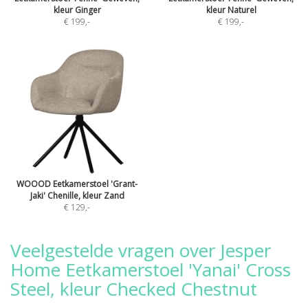
kleur Ginger
kleur Naturel
€ 199
,-
€ 199
,-
WOOOD Eetkamerstoel 'Grant-
Jaki' Chenille, kleur Zand
€ 129
,-
Veelgestelde vragen over Jesper
Home Eetkamerstoel 'Yanai' Cross
Steel, kleur Checked Chestnut