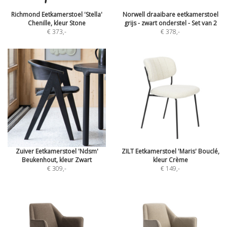
Richmond Eetkamerstoel 'Stella'
Norwell draaibare eetkamerstoel
Chenille, kleur Stone
grijs - zwart onderstel - Set van 2
€ 373
,-
€ 378
,-
Zuiver Eetkamerstoel 'Ndsm'
ZILT Eetkamerstoel 'Maris' Bouclé,
Beukenhout, kleur Zwart
kleur Crème
€ 309
,-
€ 149
,-