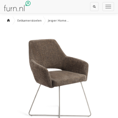
Toggle
Toggl
Search
Navig
Eetkamerstoelen
Jesper Home...