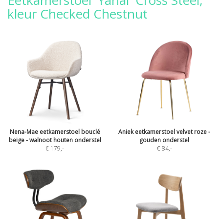
Eetkamerstoel 'Yanai' Cross Steel,
kleur Checked Chestnut
Nena-Mae eetkamerstoel bouclé
Aniek eetkamerstoel velvet roze -
beige - walnoot houten onderstel
gouden onderstel
€ 179
,-
€ 84
,-