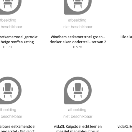
eetkamerstoel gerookt
Windham eetkamerstoel groen -
Liloe k
 beige stoffen zitting
donker eiken onderstel - set van 2
€
170
€
578
aibare eetkamerstoel
vidaXL Kuipstoel echt leer en
vidaXL E
t onderstel - Set van 2
massief mangohout bruin