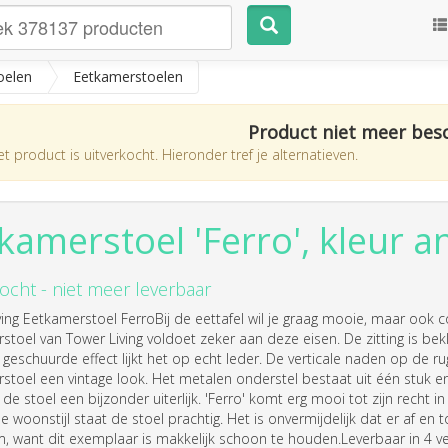
oelen
Eetkamerstoelen
Product niet meer bes
t product is uitverkocht. Hieronder tref je alternatieven.
kamerstoel 'Ferro', kleur an
ocht - niet meer leverbaar
ving Eetkamerstoel FerroBij de eettafel wil je graag mooie, maar ook
stoel van Tower Living voldoet zeker aan deze eisen. De zitting is be
geschuurde effect lijkt het op echt leder. De verticale naden op de ru
stoel een vintage look. Het metalen onderstel bestaat uit één stuk en
 de stoel een bijzonder uiterlijk. 'Ferro' komt erg mooi tot zijn recht
le woonstijl staat de stoel prachtig. Het is onvermijdelijk dat er af 
, want dit exemplaar is makkelijk schoon te houden.Leverbaar in 4 ve