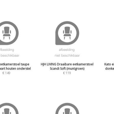
eetkamerstoel taupe
HJH LIVING Draaibare eetkamerstoel
Kato e
wart houten onderstel
Scandi Soft (muntgroen)
donker
€
149
€
119