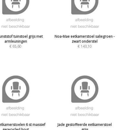
unststof tuinstoel grijs met
Noa-Mae eetkamerstoel saliegroen -
armleuningen
zwart onderstel
€
65,60
€
143,10
etkamerstoelen 6 st massief
Jade gestoffeerde eetkamerstoel
gerecycled hout
grijs