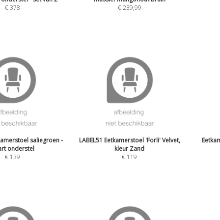
€
378
€
239,99
amerstoel saliegroen -
LABEL51 Eetkamerstoel 'Forli' Velvet,
Eetkam
rt onderstel
kleur Zand
€
139
€
119