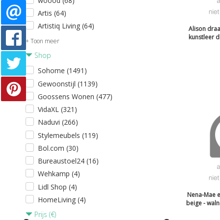
woood (68)
Artis (64)
Artistiq Living (64)
Alison dra
kunstleer d
+ Toon meer
Shop
Sohome (1491)
Gewoonstijl (1139)
Goossens Wonen (477)
VidaXL (321)
Naduvi (266)
Stylemeubels (119)
Bol.com (30)
Bureaustoel24 (16)
Wehkamp (4)
Lidl Shop (4)
Nena-Mae e
HomeLiving (4)
beige - wal
Prijs (€)