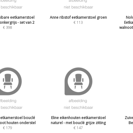
aibare eetkamerstoel
Anne ribstof eetkamerstoel groen
Nol
onkergrijs - set van 2
€
113
Eetka
€
398
walnoot 
etkamerstoel bouclé
Eline eikenhouten eetkamerstoel
Zuiv
noot houten onderstel
naturel - met bouclé grijze zitting
Be
€
179
€
147