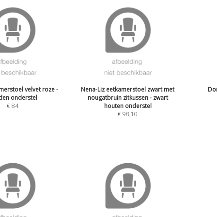
erstoel velvet roze -
Nena-Liz eetkamerstoel zwart met
Dor
den onderstel
nougatbruin zitkussen - zwart
€
84
houten onderstel
€
98,10