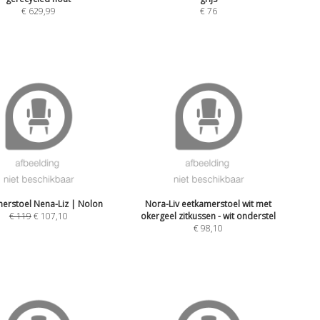
€
629,99
€
76
erstoel Nena-Liz | Nolon
Nora-Liv eetkamerstoel wit met
€
119
€
107,10
okergeel zitkussen - wit onderstel
€
98,10