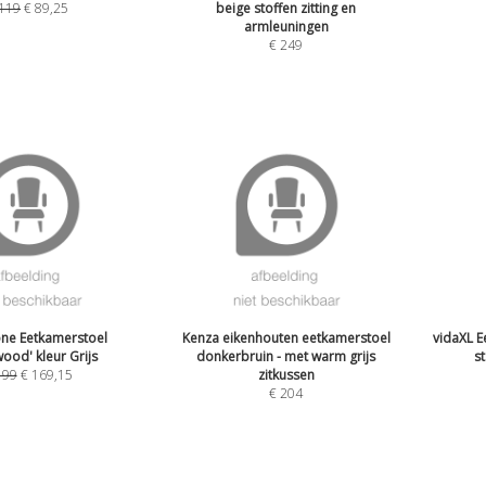
119
€
89,25
beige stoffen zitting en
armleuningen
€
249
ne Eetkamerstoel
Kenza eikenhouten eetkamerstoel
vidaXL E
wood' kleur Grijs
donkerbruin - met warm grijs
s
199
€
169,15
zitkussen
€
204