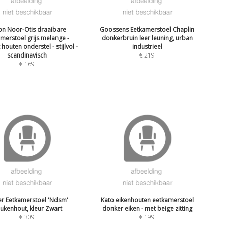
on Noor-Otis draaibare
Goossens Eetkamerstoel Chaplin
merstoel grijs melange -
donkerbruin leer leuning, urban
houten onderstel - stijlvol -
industrieel
scandinavisch
€
219
€
169
er Eetkamerstoel 'Ndsm'
Kato eikenhouten eetkamerstoel
ukenhout, kleur Zwart
donker eiken - met beige zitting
€
309
€
199