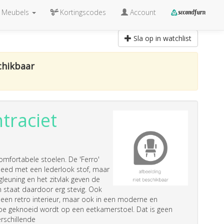
Meubels
Kortingscodes
Account
Sla op in watchlist
chikbaar
traciet
 comfortabele
stoelen
. De 'Ferro'
kleed met een lederlook stof, maar
gleuning en het zitvlak geven de
 staat daardoor erg stevig. Ook
 in een retro interieur, maar ook in een moderne en
en toe geknoeid wordt op een eetkamerstoel. Dat is geen
rschillende