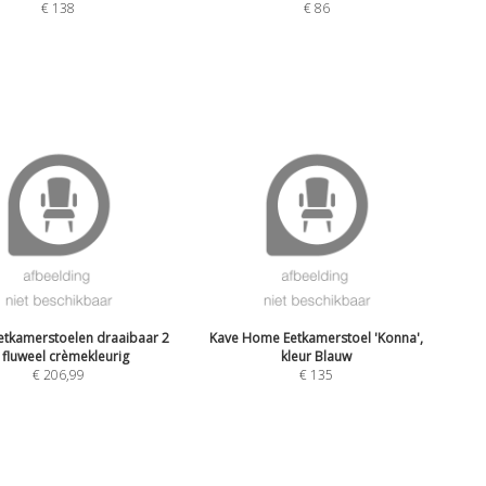
€
138
€
86
etkamerstoelen draaibaar 2
Kave Home Eetkamerstoel 'Konna',
t fluweel crèmekleurig
kleur Blauw
€
206,99
€
135