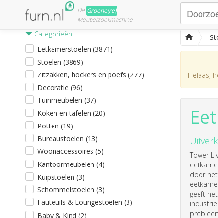
De
Groene(re)
Meubelzoekmachine
Categorieën
St
Eetkamerstoelen (3871)
Stoelen (3869)
Zitzakken, hockers en poefs (277)
Helaas, he
Decoratie (96)
Tuinmeubelen (37)
Eet
Koken en tafelen (20)
Potten (19)
Bureaustoelen (13)
Uitverk
Woonaccessoires (5)
Tower Li
Kantoormeubelen (4)
eetkamer
door het 
Kuipstoelen (3)
eetkamer
Schommelstoelen (3)
geeft het
Fauteuils & Loungestoelen (3)
industrië
probleem
Baby & Kind (2)