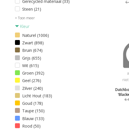
Gerecycled materiaal (33)
€
Steen (21)
+ Toon meer
Kleur
Naturel (1006)
Zwart (898)
Bruin (674)
Grijs (655)
Wit (615)
Groen (392)
Geel (276)
Zilver (240)
Dutchbo
'Black
Licht Hout (183)
€
Goud (178)
Taupe (150)
Blauw (133)
Rood (50)