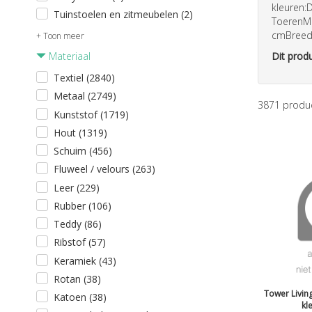
kleuren:
Tuinstoelen en zitmeubelen (2)
ToerenMo
cmBreedt
+ Toon meer
Materiaal
Dit produ
Textiel (2840)
Metaal (2749)
3871
produ
Kunststof (1719)
Hout (1319)
Schuim (456)
Fluweel / velours (263)
Leer (229)
Rubber (106)
Teddy (86)
Ribstof (57)
Keramiek (43)
Rotan (38)
Tower Living
Katoen (38)
kl