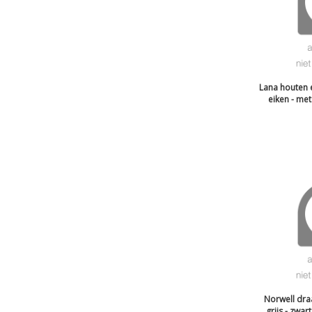
Lana houten 
eiken - met
Norwell dra
grijs - zwar