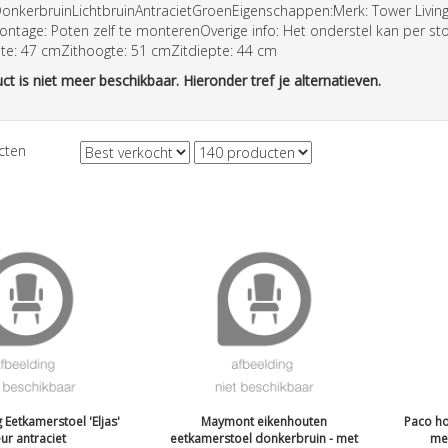
DonkerbruinLichtbruinAntracietGroenEigenschappen:Merk: Tower LivingM
ntage: Poten zelf te monterenOverige info: Het onderstel kan per stof
e: 47 cmZithoogte: 51 cmZitdiepte: 44 cm
ct is niet meer beschikbaar. Hieronder tref je alternatieven.
cten
 Eetkamerstoel 'Eljas'
Maymont eikenhouten
Paco ho
eur antraciet
eetkamerstoel donkerbruin - met
met