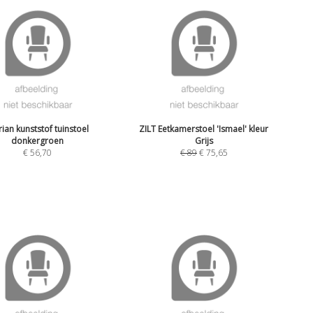
ian kunststof tuinstoel
ZILT Eetkamerstoel 'Ismael' kleur
donkergroen
Grijs
€
56,70
€
89
€
75,65