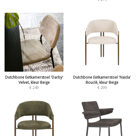
Dutchbone Eetkamerstoel 'Darby'
Dutchbone Eetkamerstoel 'Naida'
Velvet, kleur Beige
Bouclé, kleur Beige
€
249
€
299