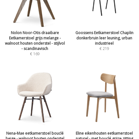
Nolon Noor-Otis draaibare
Goossens Eetkamerstoel Chaplin
Eetkamerstoel grijs melange -
donkerbruin leer leuning, urban
walnoot houten onderstel - stijlvol
industrieel
- scandinavisch
€
219
€
169
Nena-Mae eetkamerstoel bouclé
Eline eikenhouten eetkamerstoel
beige - walnoot houten onderstel
naturel - met bouclé grijze zitting