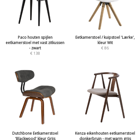
Paco houten spijlen
Eetkamerstoel / kuipstoel 'Lærke',
eetkamerstoel met vast zitkussen
kleur Wit
- zwart
€
86
€
138
Dutchbone Eetkamerstoel
Kenza eikenhouten eetkamerstoel
'Blackwood' kleur Grijs
donkerbruin - met warm grijs