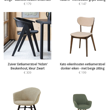
€
179
€
147
Zuiver Eetkamerstoel 'Ndsm'
Kato eikenhouten eetkamerstoel
Beukenhout, kleur Zwart
donker eiken - met beige zitting
€
309
€
199