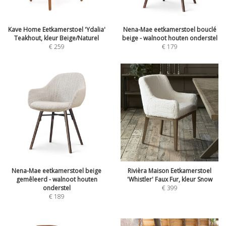
Kave Home Eetkamerstoel 'Ydalia'
Nena-Mae eetkamerstoel bouclé
Teakhout, kleur Beige/Naturel
beige - walnoot houten onderstel
€
259
€
179
Nena-Mae eetkamerstoel beige
Rivièra Maison Eetkamerstoel
gemêleerd - walnoot houten
'Whistler' Faux Fur, kleur Snow
onderstel
€
399
€
189