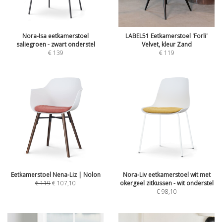
Nora-Isa eetkamerstoel
LABEL51 Eetkamerstoel 'Forli'
saliegroen - zwart onderstel
Velvet, kleur Zand
€
139
€
119
Eetkamerstoel Nena-Liz | Nolon
Nora-Liv eetkamerstoel wit met
€
119
€
107,10
okergeel zitkussen - wit onderstel
€
98,10