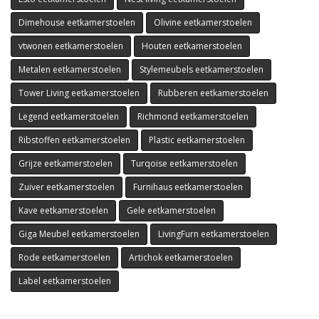
Dimehouse eetkamerstoelen
Olivine eetkamerstoelen
vtwonen eetkamerstoelen
Houten eetkamerstoelen
Metalen eetkamerstoelen
Stylemeubels eetkamerstoelen
Tower Living eetkamerstoelen
Rubberen eetkamerstoelen
Legend eetkamerstoelen
Richmond eetkamerstoelen
Ribstoffen eetkamerstoelen
Plastic eetkamerstoelen
Grijze eetkamerstoelen
Turqoise eetkamerstoelen
Zuiver eetkamerstoelen
Furnihaus eetkamerstoelen
Kave eetkamerstoelen
Gele eetkamerstoelen
Giga Meubel eetkamerstoelen
LivingFurn eetkamerstoelen
Rode eetkamerstoelen
Artichok eetkamerstoelen
Label eetkamerstoelen