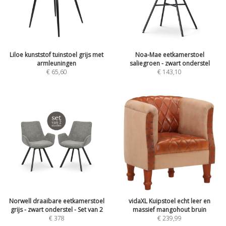
Liloe kunststof tuinstoel grijs met
Noa-Mae eetkamerstoel
armleuningen
saliegroen - zwart onderstel
€
65,60
€
143,10
Norwell draaibare eetkamerstoel
vidaXL Kuipstoel echt leer en
grijs - zwart onderstel - Set van 2
massief mangohout bruin
€
378
€
239,99