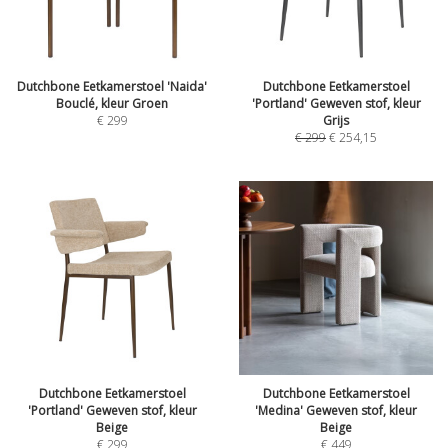
Dutchbone Eetkamerstoel 'Naida'
Dutchbone Eetkamerstoel
Bouclé, kleur Groen
'Portland' Geweven stof, kleur
€
299
Grijs
€
299
€
254,15
Dutchbone Eetkamerstoel
Dutchbone Eetkamerstoel
'Portland' Geweven stof, kleur
'Medina' Geweven stof, kleur
Beige
Beige
€
299
€
449