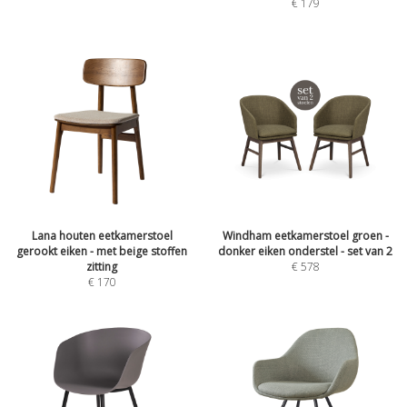
€
179
Lana houten eetkamerstoel
Windham eetkamerstoel groen -
gerookt eiken - met beige stoffen
donker eiken onderstel - set van 2
zitting
€
578
€
170