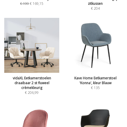
€
199
€
169,15
zitkussen
€
204
vidaXL Eetkamerstoelen
Kave Home Eetkamerstoel
draaibaar 2 st fluweel
'Konna', kleur Blauw
crèmekleurig
€
135
€
206,99