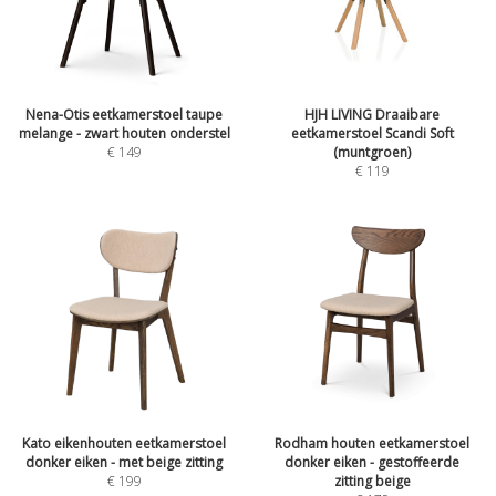
Nena-Otis eetkamerstoel taupe
HJH LIVING Draaibare
melange - zwart houten onderstel
eetkamerstoel Scandi Soft
€
149
(muntgroen)
€
119
Kato eikenhouten eetkamerstoel
Rodham houten eetkamerstoel
donker eiken - met beige zitting
donker eiken - gestoffeerde
€
199
zitting beige