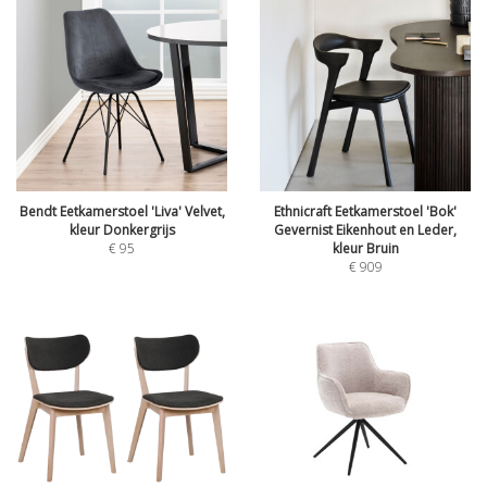
Bendt Eetkamerstoel 'Liva' Velvet,
Ethnicraft Eetkamerstoel 'Bok'
kleur Donkergrijs
Gevernist Eikenhout en Leder,
€
95
kleur Bruin
€
909