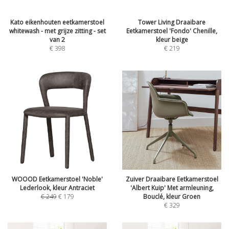
Kato eikenhouten eetkamerstoel
Tower Living Draaibare
whitewash - met grijze zitting - set
Eetkamerstoel 'Fondo' Chenille,
van 2
kleur beige
€
398
€
219
WOOOD Eetkamerstoel 'Noble'
Zuiver Draaibare Eetkamerstoel
Lederlook, kleur Antraciet
'Albert Kuip' Met armleuning,
€
249
€
179
Bouclé, kleur Groen
€
329