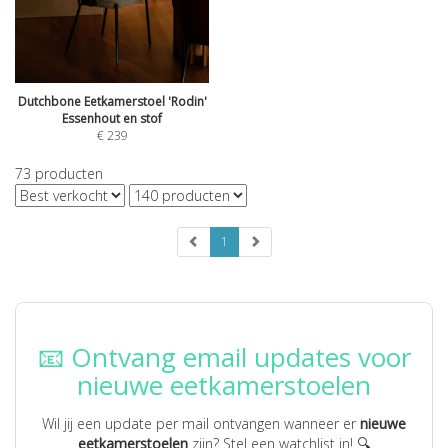
Dutchbone Eetkamerstoel 'Rodin'
Essenhout en stof
€
239
73
producten
1
📧 Ontvang email updates voor
nieuwe eetkamerstoelen
Wil jij een update per mail ontvangen wanneer er
nieuwe
eetkamerstoelen
zijn? Stel een watchlist in! 🔍