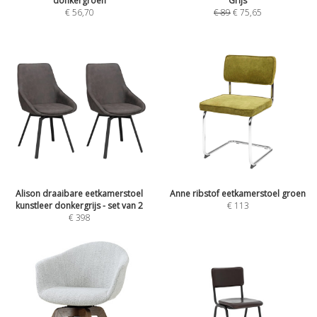
donkergroen
Grijs
€
56,70
€
89
€
75,65
Alison draaibare eetkamerstoel
Anne ribstof eetkamerstoel groen
kunstleer donkergrijs - set van 2
€
113
€
398