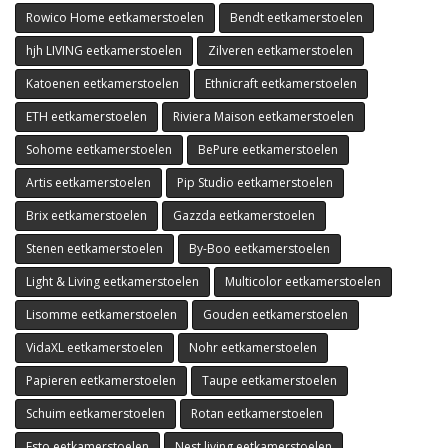
Rowico Home eetkamerstoelen
Bendt eetkamerstoelen
hjh LIVING eetkamerstoelen
Zilveren eetkamerstoelen
Katoenen eetkamerstoelen
Ethnicraft eetkamerstoelen
ETH eetkamerstoelen
Riviera Maison eetkamerstoelen
Sohome eetkamerstoelen
BePure eetkamerstoelen
Artis eetkamerstoelen
Pip Studio eetkamerstoelen
Brix eetkamerstoelen
Gazzda eetkamerstoelen
Stenen eetkamerstoelen
By-Boo eetkamerstoelen
Light & Living eetkamerstoelen
Multicolor eetkamerstoelen
Lisomme eetkamerstoelen
Gouden eetkamerstoelen
VidaXL eetkamerstoelen
Nohr eetkamerstoelen
Papieren eetkamerstoelen
Taupe eetkamerstoelen
Schuim eetkamerstoelen
Rotan eetkamerstoelen
Esto eetkamerstoelen
Nest living eetkamerstoelen