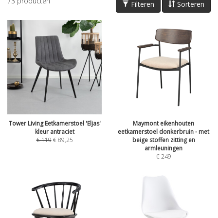
73
producten
Filteren
Sorteren
Tower Living Eetkamerstoel 'Eljas'
Maymont eikenhouten
kleur antraciet
eetkamerstoel donkerbruin - met
€
119
€
89,25
beige stoffen zitting en
armleuningen
€
249