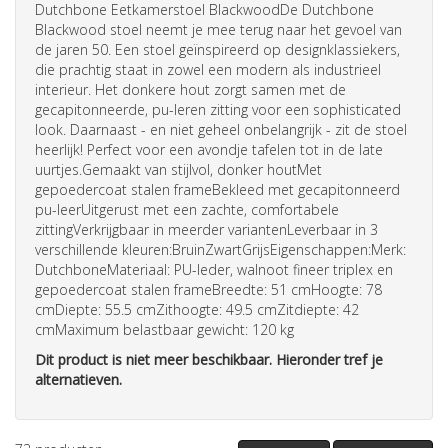
Dutchbone Eetkamerstoel BlackwoodDe Dutchbone
Blackwood
stoel
neemt je mee terug naar het gevoel van
de jaren 50. Een
stoel
geïnspireerd op designklassiekers,
die prachtig staat in zowel een modern als industrieel
interieur. Het donkere hout zorgt samen met de
gecapitonneerde, pu-leren zitting voor een sophisticated
look. Daarnaast - en niet geheel onbelangrijk - zit de
stoel
heerlijk! Perfect voor een avondje tafelen tot in de late
uurtjes.Gemaakt van stijlvol, donker houtMet
gepoedercoat stalen frameBekleed met gecapitonneerd
pu-leerUitgerust met een zachte, comfortabele
zittingVerkrijgbaar in meerder variantenLeverbaar in 3
verschillende kleuren:BruinZwartGrijsEigenschappen:Merk:
DutchboneMateriaal: PU-leder, walnoot fineer triplex en
gepoedercoat stalen frameBreedte: 51 cmHoogte: 78
cmDiepte: 55.5 cmZithoogte: 49.5 cmZitdiepte: 42
cmMaximum belastbaar gewicht: 120 kg
Dit product is niet meer beschikbaar. Hieronder tref je
alternatieven.