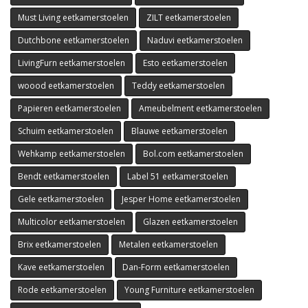
Must Living eetkamerstoelen
ZILT eetkamerstoelen
Dutchbone eetkamerstoelen
Naduvi eetkamerstoelen
LivingFurn eetkamerstoelen
Esto eetkamerstoelen
woood eetkamerstoelen
Teddy eetkamerstoelen
Papieren eetkamerstoelen
Ameubelment eetkamerstoelen
Schuim eetkamerstoelen
Blauwe eetkamerstoelen
Wehkamp eetkamerstoelen
Bol.com eetkamerstoelen
Bendt eetkamerstoelen
Label 51 eetkamerstoelen
Gele eetkamerstoelen
Jesper Home eetkamerstoelen
Multicolor eetkamerstoelen
Glazen eetkamerstoelen
Brix eetkamerstoelen
Metalen eetkamerstoelen
Kave eetkamerstoelen
Dan-Form eetkamerstoelen
Rode eetkamerstoelen
Young Furniture eetkamerstoelen