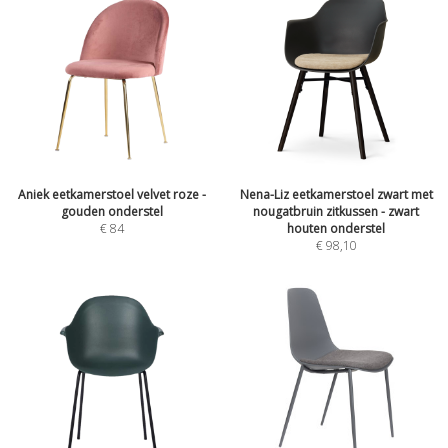
Aniek eetkamerstoel velvet roze -
Nena-Liz eetkamerstoel zwart met
gouden onderstel
nougatbruin zitkussen - zwart
€
84
houten onderstel
€
98,10