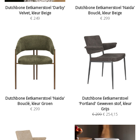
Dutchbone Eetkamerstoel 'Darby'
Dutchbone Eetkamerstoel 'Naida'
Velvet, kleur Beige
Bouclé, kleur Beige
€
249
€
299
Dutchbone Eetkamerstoel 'Naida'
Dutchbone Eetkamerstoel
Bouclé, kleur Groen
'Portland' Geweven stof, kleur
€
299
Grijs
€
299
€
254,15