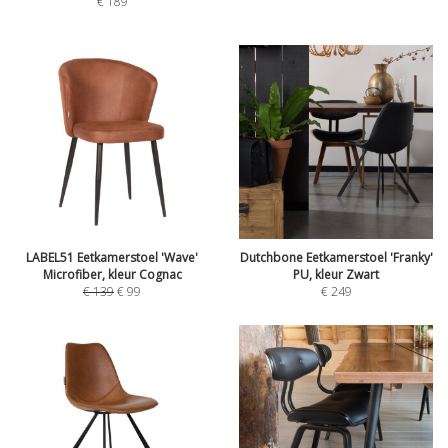
€
189
LABEL51 Eetkamerstoel 'Wave'
Dutchbone Eetkamerstoel 'Franky'
Microfiber, kleur Cognac
PU, kleur Zwart
€
139
€
99
€
249