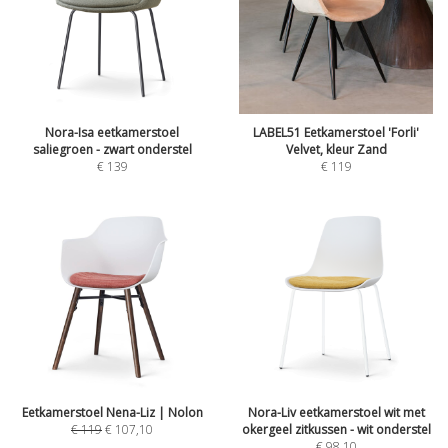
Nora-Isa eetkamerstoel
LABEL51 Eetkamerstoel 'Forli'
saliegroen - zwart onderstel
Velvet, kleur Zand
€
139
€
119
Eetkamerstoel Nena-Liz | Nolon
Nora-Liv eetkamerstoel wit met
€
119
€
107,10
okergeel zitkussen - wit onderstel
€
98,10