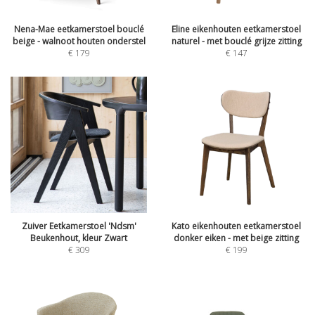
Nena-Mae eetkamerstoel bouclé
Eline eikenhouten eetkamerstoel
beige - walnoot houten onderstel
naturel - met bouclé grijze zitting
€
179
€
147
Zuiver Eetkamerstoel 'Ndsm'
Kato eikenhouten eetkamerstoel
Beukenhout, kleur Zwart
donker eiken - met beige zitting
€
309
€
199