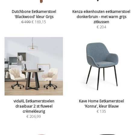
Dutchbone Eetkamerstoel
Kenza eikenhouten eetkamerstoel
'Blackwood' kleur Grijs
donkerbruin - met warm grijs
€
199
€
169,15
zitkussen
€
204
vidaXL Eetkamerstoelen
Kave Home Eetkamerstoel
draaibaar 2 st fluweel
'Konna', kleur Blauw
crèmekleurig
€
135
€
206,99