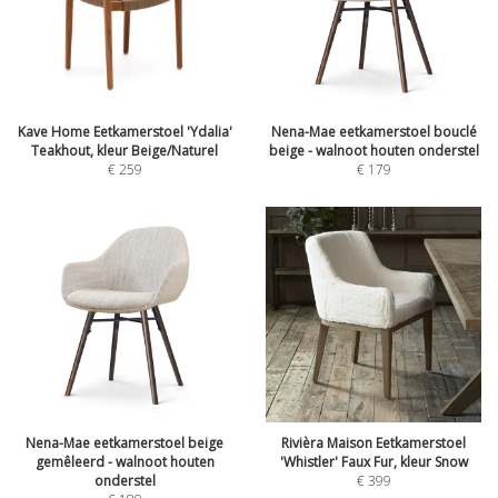
Kave Home Eetkamerstoel 'Ydalia'
Nena-Mae eetkamerstoel bouclé
Teakhout, kleur Beige/Naturel
beige - walnoot houten onderstel
€
259
€
179
Nena-Mae eetkamerstoel beige
Rivièra Maison Eetkamerstoel
gemêleerd - walnoot houten
'Whistler' Faux Fur, kleur Snow
onderstel
€
399