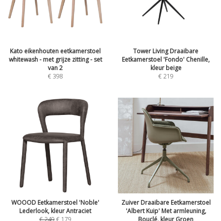
Kato eikenhouten eetkamerstoel
Tower Living Draaibare
whitewash - met grijze zitting - set
Eetkamerstoel 'Fondo' Chenille,
van 2
kleur beige
€
398
€
219
WOOOD Eetkamerstoel 'Noble'
Zuiver Draaibare Eetkamerstoel
Lederlook, kleur Antraciet
'Albert Kuip' Met armleuning,
€
249
€
179
Bouclé, kleur Groen