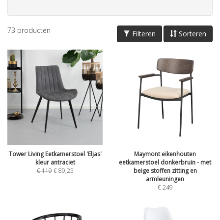
73
producten
Filteren
Sorteren
Tower Living Eetkamerstoel 'Eljas'
Maymont eikenhouten
kleur antraciet
eetkamerstoel donkerbruin - met
€
119
€
89,25
beige stoffen zitting en
armleuningen
€
249