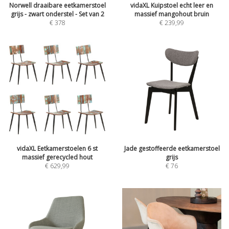
Norwell draaibare eetkamerstoel
vidaXL Kuipstoel echt leer en
grijs - zwart onderstel - Set van 2
massief mangohout bruin
€
378
€
239,99
vidaXL Eetkamerstoelen 6 st
Jade gestoffeerde eetkamerstoel
massief gerecycled hout
grijs
€
629,99
€
76