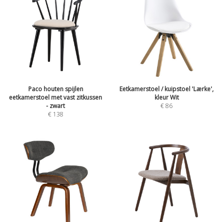
Paco houten spijlen
Eetkamerstoel / kuipstoel 'Lærke',
eetkamerstoel met vast zitkussen
kleur Wit
- zwart
€
86
€
138