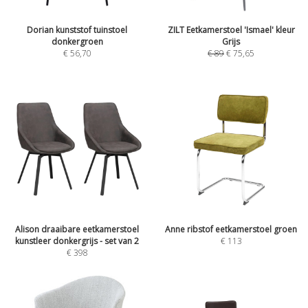
Dorian kunststof tuinstoel
ZILT Eetkamerstoel 'Ismael' kleur
donkergroen
Grijs
€
56,70
€
89
€
75,65
Alison draaibare eetkamerstoel
Anne ribstof eetkamerstoel groen
kunstleer donkergrijs - set van 2
€
113
€
398