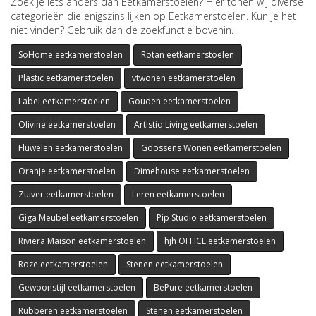
Zoek je iets anders dan Eetkamerstoelen? Hier tonen wij diverse
categorieën die enigszins lijken op Eetkamerstoelen. Kun je het
niet vinden? Gebruik dan de zoekfunctie bovenin.
SoHome eetkamerstoelen
Rotan eetkamerstoelen
Plastic eetkamerstoelen
vtwonen eetkamerstoelen
Label eetkamerstoelen
Gouden eetkamerstoelen
Olivine eetkamerstoelen
Artistiq Living eetkamerstoelen
Fluwelen eetkamerstoelen
Goossens Wonen eetkamerstoelen
Oranje eetkamerstoelen
Dimehouse eetkamerstoelen
Zuiver eetkamerstoelen
Leren eetkamerstoelen
Giga Meubel eetkamerstoelen
Pip Studio eetkamerstoelen
Riviera Maison eetkamerstoelen
hjh OFFICE eetkamerstoelen
Roze eetkamerstoelen
Stenen eetkamerstoelen
Gewoonstijl eetkamerstoelen
BePure eetkamerstoelen
Rubberen eetkamerstoelen
Stenen eetkamerstoelen