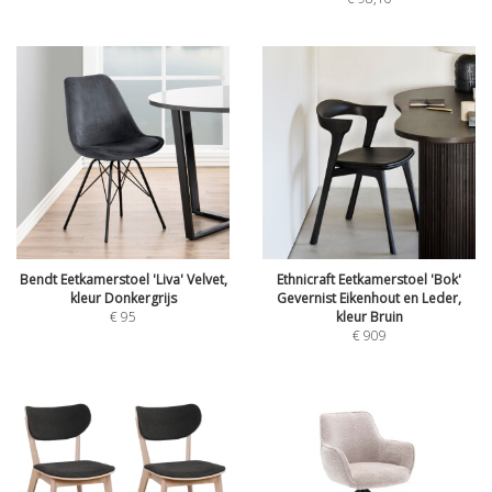
Bendt Eetkamerstoel 'Liva' Velvet,
Ethnicraft Eetkamerstoel 'Bok'
kleur Donkergrijs
Gevernist Eikenhout en Leder,
€
95
kleur Bruin
€
909