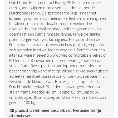
Dutchbone Eetkamerstoel Franky PUGenieten van lekker
eten, goede wijn en mooie verhalen doe je met de
Dutchbone Franky. De gestoffeerde kuip is naar het
lichaam gevormd en zit heerlijk. Perfect om urenlang mee
te tafelen, maar ook ideaal om op te werken. De
opvallende - baseball inspired - stiksels geven de kuip
daarnaast een subtiel vintage randje, terwijl de slanke
poten zorgen voor wat luchtigheid. Hierdoor staan de
Franky
stoel
en barkruk overal in huis prachtig en passen
ze bovendien in vrijwel iedere woonstijl. Perfect voor een
interieur waarin geleefd wordt!Met comfortabele velvet of
PU-leren kuipOntworpen met een zwart, gepoedercoat
stalen frameBevat plastic vloerdoppen om de vloer te
beschermenAfgewerkt met opvallende stikselsVerkrijgbaar
als eetkamerstoel, bureaustoel of barkrukLeverbaar in 2
verschillende kleuren:ZwartBruinEigenschappen:Merk:
DutchboneMateriaal: PU leder en zwart gepoedercoat
stalen frameBreedte: 46 cmHoogte: 83 cmDiepte: 56
cmZithoogte: 48 cmZitdiepte: 42 cmMaximum belastbaar
gewicht: 100 kg
Dit product is niet meer beschikbaar. Hieronder tref je
alternatieven.