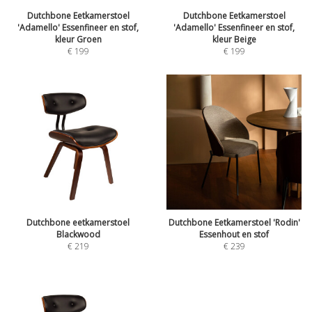
Dutchbone Eetkamerstoel
Dutchbone Eetkamerstoel
'Adamello' Essenfineer en stof,
'Adamello' Essenfineer en stof,
kleur Groen
kleur Beige
€
199
€
199
Dutchbone eetkamerstoel
Dutchbone Eetkamerstoel 'Rodin'
Blackwood
Essenhout en stof
€
219
€
239