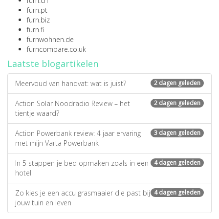
furn.ch
furn.pt
furn.biz
furn.fi
furnwohnen.de
furncompare.co.uk
Laatste blogartikelen
Meervoud van handvat: wat is juist?
2 dagen geleden
Action Solar Noodradio Review – het
2 dagen geleden
tientje waard?
Action Powerbank review: 4 jaar ervaring
3 dagen geleden
met mijn Varta Powerbank
In 5 stappen je bed opmaken zoals in een
4 dagen geleden
hotel
Zo kies je een accu grasmaaier die past bij
4 dagen geleden
jouw tuin en leven