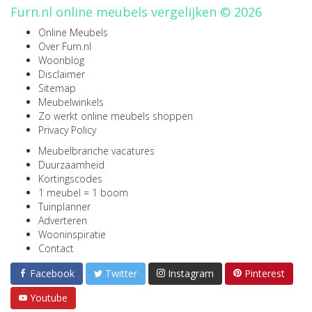
Furn.nl online meubels vergelijken © 2026
Online Meubels
Over Furn.nl
Woonblog
Disclaimer
Sitemap
Meubelwinkels
Zo werkt online meubels shoppen
Privacy Policy
Meubelbranche vacatures
Duurzaamheid
Kortingscodes
1 meubel = 1 boom
Tuinplanner
Adverteren
Wooninspiratie
Contact
Facebook
Twitter
Instagram
Pinterest
Youtube