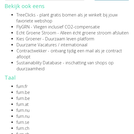
Bekijk ook eens
TreeClicks
- plant gratis bomen als je winkelt bij jouw
favoriete webshop
FlyGRN
- Vliegen inclusief CO2-compensatie
Echt Groene Stroom
- Alleen écht groene stroom afsluiten
Kies Groener
- Duurzaam leven platform
Duurzame Vacatures
/
internationaal
Contractwekker
- ontvang tijdig een mail als je contract
afloopt
Sustainability Database
- inschatting van shops op
duurzaamheid
Taal
furn.fr
furn.be
furn.be
furn.at
furn.nu
furn.nu
furn.se
furn.ch