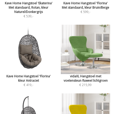
Kave Home Hangstoel 'Ekaterina'
Kave Home Hangstoel 'Florina'
Met standaard, Rotan, kleur
Met standaard, kleur Bruin/Beige
Naturel/Donkergrijs
€ 599
,-
€ 539
,-
Kave Home Hangstoel 'Florina'
vidaXL Hangstoel met
kleur Antraciet
voetensteun fluweel lichtgroen
€ 419
,-
€ 215,99