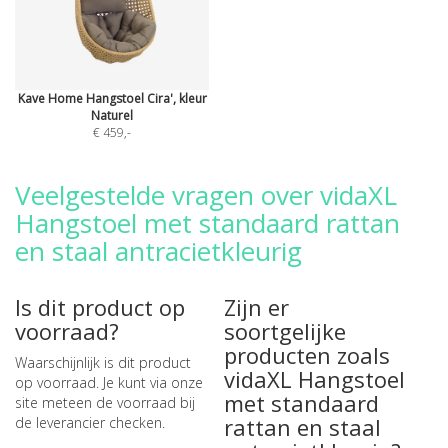
Kave Home Hangstoel Cira', kleur
Naturel
€ 459
,-
Veelgestelde vragen over vidaXL
Hangstoel met standaard rattan
en staal antracietkleurig
Is dit product op
Zijn er
voorraad?
soortgelijke
producten zoals
Waarschijnlijk is dit product
vidaXL Hangstoel
op voorraad. Je kunt via onze
met standaard
site meteen de
voorraad bij
rattan en staal
de leverancier checken
.