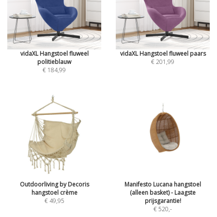
vidaXL Hangstoel fluweel
vidaXL Hangstoel fluweel paars
politieblauw
€ 201,99
€ 184,99
Outdoorliving by Decoris
Manifesto Lucana hangstoel
hangstoel crème
(alleen basket) - Laagste
€ 49,95
prijsgarantie!
€ 520
,-