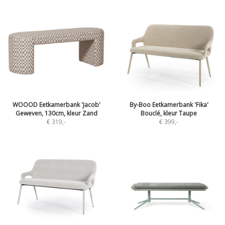
WOOOD Eetkamerbank 'Jacob'
By-Boo Eetkamerbank 'Fika'
Geweven, 130cm, kleur Zand
Bouclé, kleur Taupe
€ 319
,-
€ 399
,-