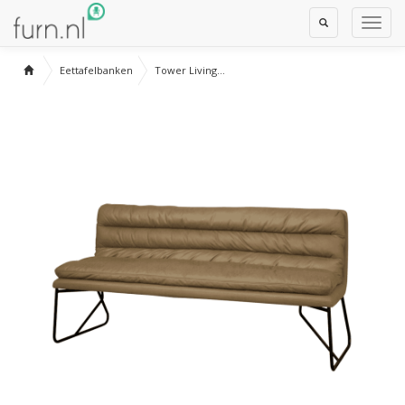
Toggle
Toggl
Search
Navig
Eettafelbanken
Tower Living...