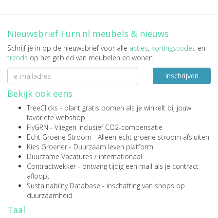
Nieuwsbrief Furn.nl meubels & nieuws
Schrijf je in op de nieuwsbrief voor alle
acties
,
kortingscodes
en
trends
op het gebied van meubelen en wonen
Inschrijven
Bekijk ook eens
TreeClicks
- plant gratis bomen als je winkelt bij jouw
favoriete webshop
FlyGRN
- Vliegen inclusief CO2-compensatie
Echt Groene Stroom
- Alleen écht groene stroom afsluiten
Kies Groener
- Duurzaam leven platform
Duurzame Vacatures
/
internationaal
Contractwekker
- ontvang tijdig een mail als je contract
afloopt
Sustainability Database
- inschatting van shops op
duurzaamheid
Taal