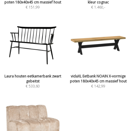
poten 180x40x45 cm massief hout
kleur cognac
€ 151,99
€ 1.460
,-
Laura houten eetkamerbank zwart
vidaXL Eetbank NOAIN X-vormige
gebeitst
poten 180x40x45 cm massief hout
€ 533,60
€ 142,99