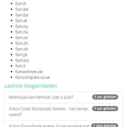
furn.fr
furn.be
furn.be
furn.at
furn.nu
furn.nu
furn.se
furn.ch
furn.ch
furn.pt
furn.biz
furn.fi
furnwohnen.de
furncompare.co.uk
Laatste blogartikelen
Meervoud van handvat: wat is juist?
5 uur geleden
Action Solar Noodradio Review – het tientje
5 uur geleden
waard?
Action Powerbank review: 4 jaar ervaring met
1 dag geleden