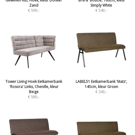
Geweven Rib, Hoek, kleur Donker
'Brera' Bouclé, 160cm, kleur
Zand
Simply White
€ 599
,-
€ 549
,-
Tower Living Hoek Eetkamerbank
LABEL51 Eetkamerbank 'Matz',
'Rosora' Links, Chenille, kleur
145cm, kleur Groen
Beige
€ 349
,-
€ 589
,-