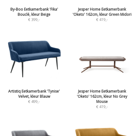
By-Boo Eetkamerbank 'Fika'
Jesper Home Eetkamerbank
Bouclé, kleur Beige
'Oketo' 162cm, kleur Green Midori
€ 399
,-
€ 419
,-
Artistiq Eetkamerbank 'Tynise'
Jesper Home Eetkamerbank
Velvet, kleur Blauw
'Oketo' 162cm, kleur No Grey
€ 499
,-
Mouse
€ 419
,-