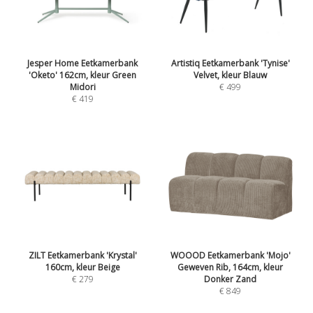
Jesper Home Eetkamerbank
Artistiq Eetkamerbank 'Tynise'
'Oketo' 162cm, kleur Green
Velvet, kleur Blauw
Midori
€ 499
€ 419
ZILT Eetkamerbank 'Krystal'
WOOOD Eetkamerbank 'Mojo'
160cm, kleur Beige
Geweven Rib, 164cm, kleur
€ 279
Donker Zand
€ 849