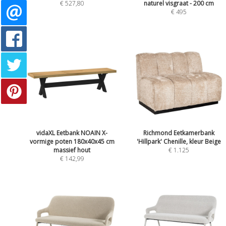
€ 527,80
naturel visgraat - 200 cm
€ 495
vidaXL Eetbank NOAIN X-
Richmond Eetkamerbank
vormige poten 180x40x45 cm
'Hillpark' Chenille, kleur Beige
massief hout
€ 1.125
€ 142,99