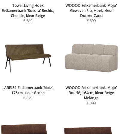
Tower Living Hoek
WOOOD Eetkamerbank 'Mojo'
Eetkamerbank 'Rosora' Rechts,
Geweven Rib, Hoek, kleur
Chenille, kleur Beige
Donker Zand
€ 589
€ 599
LABEL51 Eetkamerbank 'Matz',
WOOOD Eetkamerbank 'Mojo'
175cm, kleur Groen
Bouclé, 164cm, kleur Beige
€ 379
Melange
€ 849