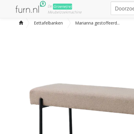
De
Groene(re)
Meubelzoekmachine
Eettafelbanken
Marianna gestoffeerd...