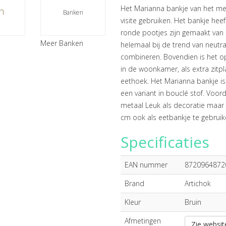
Het Marianna bankje van het mer
n
Banken
visite gebruiken. Het bankje hee
ronde pootjes zijn gemaakt van 
Meer Banken
helemaal bij de trend van neutra
combineren. Bovendien is het op
in de woonkamer, als extra zitpl
eethoek. Het Marianna bankje is
een variant in bouclé stof. Voor
metaal Leuk als decoratie maar n
cm ook als eetbankje te gebruike
Specificaties
EAN nummer
8720964872
Brand
Artichok
Kleur
Bruin
Afmetingen
Zie websit