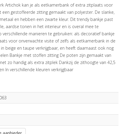
k Artichok kan je als eetkamerbank of extra zitplaats voor
ft een gestoffeerde zitting gemaakt van polyester. De slanke,
metaal en hebben een zwarte kleur. Dit trendy bankje past
le, aardse tonen in het interieur en is overal mee te
 verschillende manieren te gebruiken: als decoratief bankje
aats voor onverwachte visite of zelfs als eetkamerbank in de
 in beige en taupe verkrijgbaar, en heeft daarnaast ook nog
delen Bankje met stoffen zitting De poten zijn gemaakt van
et zo handig als extra zitplek Dankzij de zithoogte van 42,5
n In verschillende kleuren verkrijgbaar
063
e aanbieder