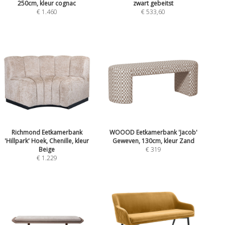
250cm, kleur cognac
zwart gebeitst
€ 1.460
€ 533,60
Richmond Eetkamerbank
WOOOD Eetkamerbank 'Jacob'
'Hillpark' Hoek, Chenille, kleur
Geweven, 130cm, kleur Zand
Beige
€ 319
€ 1.229