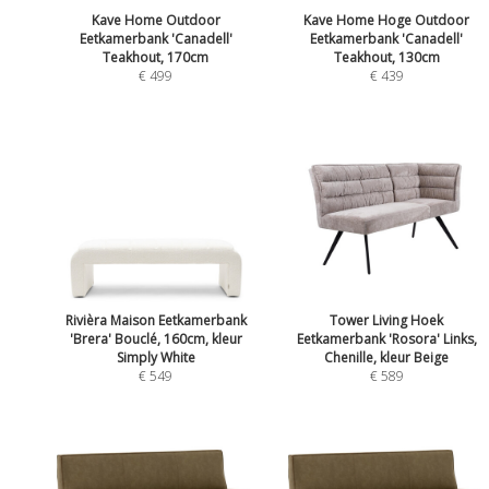
Kave Home Outdoor
Kave Home Hoge Outdoor
Eetkamerbank 'Canadell'
Eetkamerbank 'Canadell'
Teakhout, 170cm
Teakhout, 130cm
€ 499
€ 439
Rivièra Maison Eetkamerbank
Tower Living Hoek
'Brera' Bouclé, 160cm, kleur
Eetkamerbank 'Rosora' Links,
Simply White
Chenille, kleur Beige
€ 549
€ 589