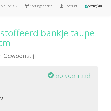
Meubels
Kortingscodes
Account
stoffeerd bankje taupe
 cm
an
Gewoonstijl
op voorraad
ng