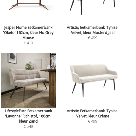
Jesper Home Eetkamerbank
Artistiq Eetkamerbank 'Tynise'
'Oketo' 162cm, kleur No Grey
Velvet, kleur Mosterdgeel
Mouse
€ 499
€ 419
LifestyleFurn Eetkamerbank
Artistiq Eetkamerbank 'Tynise'
'Lavonne' Rich stof, 188cm,
Velvet, kleur Crème
kleur Zand
€ 499
€ 549