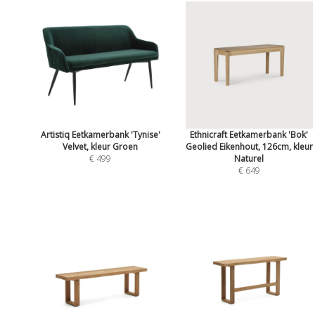
Artistiq Eetkamerbank 'Tynise'
Ethnicraft Eetkamerbank 'Bok'
Velvet, kleur Groen
Geolied Eikenhout, 126cm, kleur
€ 499
Naturel
€ 649