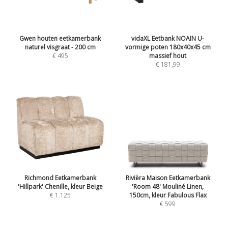
Gwen houten eetkamerbank
vidaXL Eetbank NOAIN U-
naturel visgraat - 200 cm
vormige poten 180x40x45 cm
€ 495
massief hout
€ 181,99
Richmond Eetkamerbank
Rivièra Maison Eetkamerbank
'Hillpark' Chenille, kleur Beige
'Room 48' Mouliné Linen,
€ 1.125
150cm, kleur Fabulous Flax
€ 599