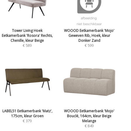
Tower Living Hoek
WOOOD Eetkamerbank 'Mojo'
Eetkamerbank 'Rosora' Rechts,
Geweven Rib, Hoek, kleur
Chenille, kleur Beige
Donker Zand
€ 589
€ 599
LABEL51 Eetkamerbank 'Matz',
WOOOD Eetkamerbank 'Mojo'
175cm, kleur Groen
Bouclé, 164cm, kleur Beige
€ 379
Melange
€ 849