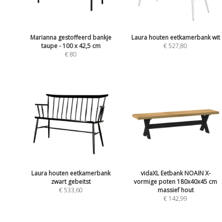
Marianna gestoffeerd bankje
Laura houten eetkamerbank wit
taupe - 100 x 42,5 cm
€ 527,80
€ 80
Laura houten eetkamerbank
vidaXL Eetbank NOAIN X-
zwart gebeitst
vormige poten 180x40x45 cm
€ 533,60
massief hout
€ 142,99