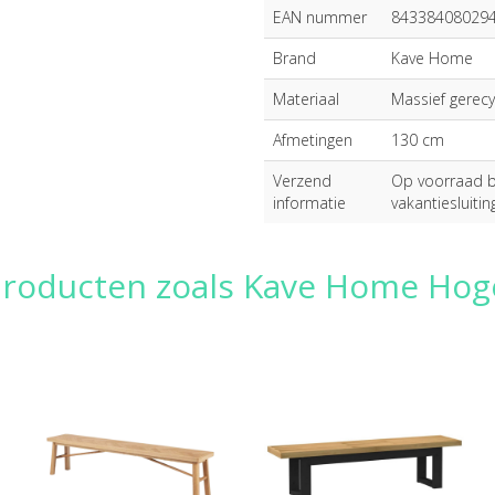
EAN nummer
84338408029
Brand
Kave Home
Materiaal
Massief gerec
Afmetingen
130 cm
Verzend
Op voorraad bi
informatie
vakantiesluitin
 producten zoals Kave Home Ho