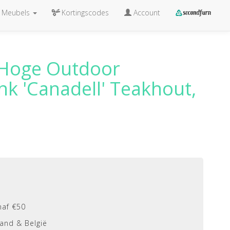
Meubels
Kortingscodes
Account
Hoge Outdoor
k 'Canadell' Teakhout,
naf €50
and & België