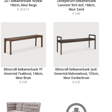
ZILT Eetkamerbank 'Krystal'
LifestyleFurn Eetkamerbank
180cm, kleur Beige
'Lavonne' Rich stof, 188cm,
€ 254,15
kleur Zand
€ 549
Ethnicraft Eetkamerbank 'PI'
Ethnicraft Eetkamerbank 'Jack'
Gevernist Teakhout, 166cm,
Gevernist Mahoniehout, 150cm,
kleur Bruin
kleur Donkerbruin
€ 939
€ 679