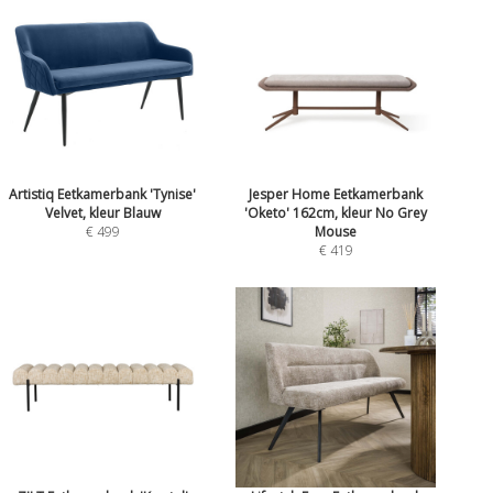
Artistiq Eetkamerbank 'Tynise'
Jesper Home Eetkamerbank
Velvet, kleur Blauw
'Oketo' 162cm, kleur No Grey
€ 499
Mouse
€ 419