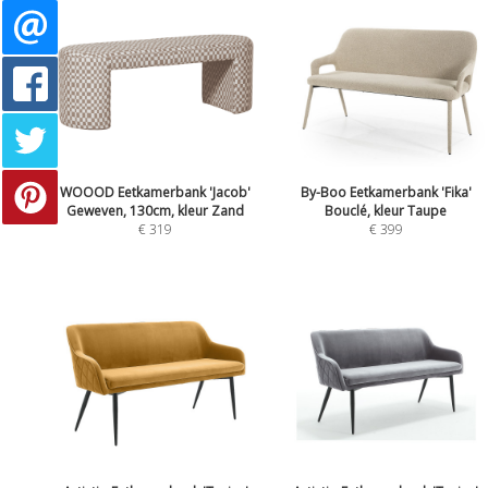
WOOOD Eetkamerbank 'Jacob'
By-Boo Eetkamerbank 'Fika'
Geweven, 130cm, kleur Zand
Bouclé, kleur Taupe
€ 319
€ 399