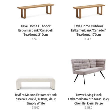
Kave Home Outdoor
Kave Home Outdoor
Eetkamerbank 'Canadell'
Eetkamerbank 'Canadell'
Teakhout, 210cm
Teakhout, 170cm
€ 579
€ 499
Rivièra Maison Eetkamerbank
Tower Living Hoek
'Brera' Bouclé, 160cm, kleur
Eetkamerbank 'Rosora' Links,
Simply White
Chenille, kleur Beige
€ 549
€ 589