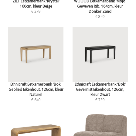
ZILT Eetkamerbank 'Krystal'
WOOOD Eetkamerbank 'Mojo'
160cm, kleur Beige
Geweven Rib, 164cm, kleur
€ 279
Donker Zand
€ 849
Ethnicraft Eetkamerbank 'Bok'
Ethnicraft Eetkamerbank 'Bok'
Geolied Eikenhout, 126cm, kleur
Gevernist Eikenhout, 126cm,
Naturel
kleur Zwart
€ 649
€ 739