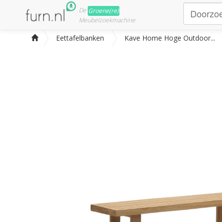
De
Groene(re)
Meubelzoekmachine
Eettafelbanken
Kave Home Hoge Outdoor...