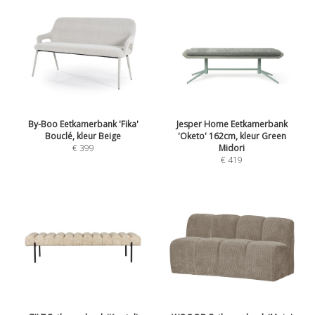
By-Boo Eetkamerbank 'Fika'
Jesper Home Eetkamerbank
Bouclé, kleur Beige
'Oketo' 162cm, kleur Green
€ 399
Midori
€ 419