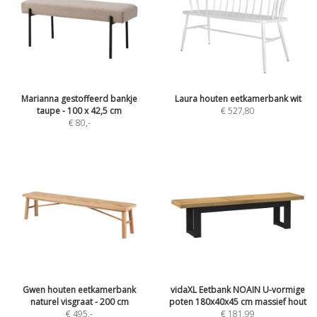
Marianna gestoffeerd bankje
Laura houten eetkamerbank wit
taupe - 100 x 42,5 cm
€ 527,80
€ 80
,-
Gwen houten eetkamerbank
vidaXL Eetbank NOAIN U-vormige
naturel visgraat - 200 cm
poten 180x40x45 cm massief hout
€ 495
,-
€ 181,99