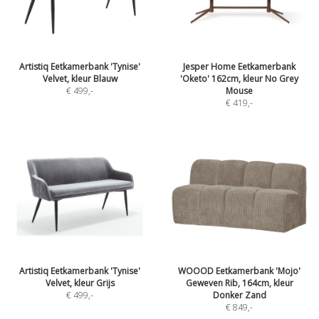
Artistiq Eetkamerbank 'Tynise'
Jesper Home Eetkamerbank
Velvet, kleur Blauw
'Oketo' 162cm, kleur No Grey
€ 499
,-
Mouse
€ 419
,-
Artistiq Eetkamerbank 'Tynise'
WOOOD Eetkamerbank 'Mojo'
Velvet, kleur Grijs
Geweven Rib, 164cm, kleur
€ 499
,-
Donker Zand
€ 849
,-