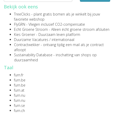
Bekijk ook eens
TreeClicks
- plant gratis bomen als je winkelt bij jouw
favoriete webshop
FlyGRN
- Vliegen inclusief CO2-compensatie
Echt Groene Stroom
- Alleen écht groene stroom afsluiten
Kies Groener
- Duurzaam leven platform
Duurzame Vacatures
/
internationaal
Contractwekker
- ontvang tijdig een mail als je contract
afloopt
Sustainability Database
- inschatting van shops op
duurzaamheid
Taal
furn.fr
furn.be
furn.be
furn.at
furn.nu
furn.nu
furn.se
furn.ch