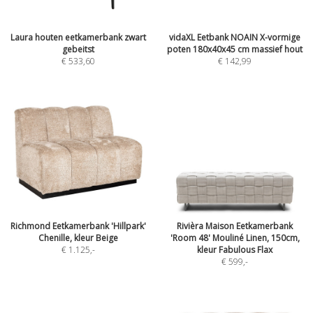
Laura houten eetkamerbank zwart
vidaXL Eetbank NOAIN X-vormige
gebeitst
poten 180x40x45 cm massief hout
€ 533,60
€ 142,99
Richmond Eetkamerbank 'Hillpark'
Rivièra Maison Eetkamerbank
Chenille, kleur Beige
'Room 48' Mouliné Linen, 150cm,
€ 1.125
,-
kleur Fabulous Flax
€ 599
,-