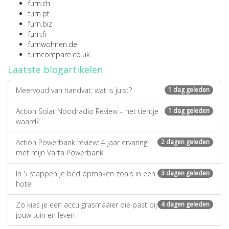
furn.ch
furn.pt
furn.biz
furn.fi
furnwohnen.de
furncompare.co.uk
Laatste blogartikelen
Meervoud van handvat: wat is juist?
1 dag geleden
Action Solar Noodradio Review – het tientje
1 dag geleden
waard?
Action Powerbank review: 4 jaar ervaring
2 dagen geleden
met mijn Varta Powerbank
In 5 stappen je bed opmaken zoals in een
3 dagen geleden
hotel
Zo kies je een accu grasmaaier die past bij
4 dagen geleden
jouw tuin en leven