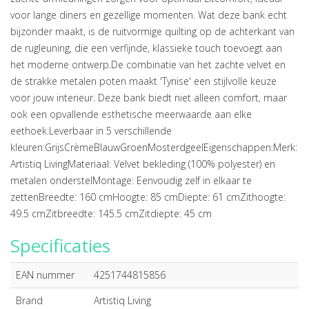
voor lange diners en gezellige momenten. Wat deze bank echt
bijzonder maakt, is de ruitvormige quilting op de achterkant van
de rugleuning, die een verfijnde, klassieke touch toevoegt aan
het moderne ontwerp.De combinatie van het zachte velvet en
de strakke metalen poten maakt 'Tynise' een stijlvolle keuze
voor jouw interieur. Deze bank biedt niet alleen comfort, maar
ook een opvallende esthetische meerwaarde aan elke
eethoek.Leverbaar in 5 verschillende
kleuren:GrijsCrèmeBlauwGroenMosterdgeelEigenschappen:Merk:
Artistiq LivingMateriaal: Velvet bekleding (100% polyester) en
metalen onderstelMontage: Eenvoudig zelf in elkaar te
zettenBreedte: 160 cmHoogte: 85 cmDiepte: 61 cmZithoogte:
49.5 cmZitbreedte: 145.5 cmZitdiepte: 45 cm
Specificaties
EAN nummer
4251744815856
Brand
Artistiq Living