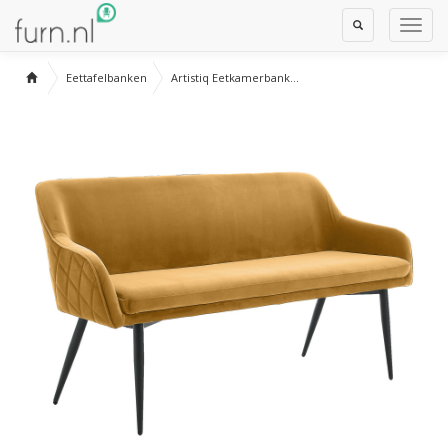
Toggle
Toggl
Search
Navig
Eettafelbanken
Artistiq Eetkamerbank...