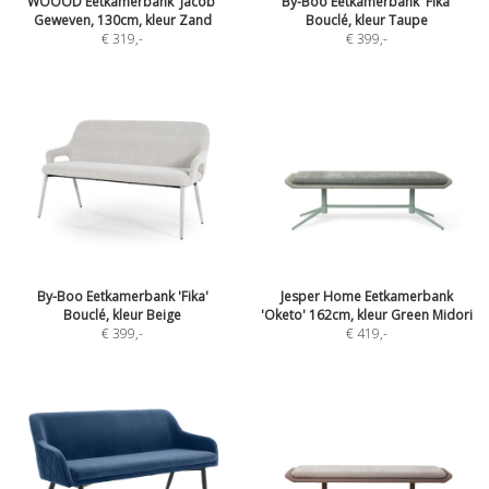
WOOOD Eetkamerbank 'Jacob'
By-Boo Eetkamerbank 'Fika'
Geweven, 130cm, kleur Zand
Bouclé, kleur Taupe
€ 319
,-
€ 399
,-
By-Boo Eetkamerbank 'Fika'
Jesper Home Eetkamerbank
Bouclé, kleur Beige
'Oketo' 162cm, kleur Green Midori
€ 399
,-
€ 419
,-