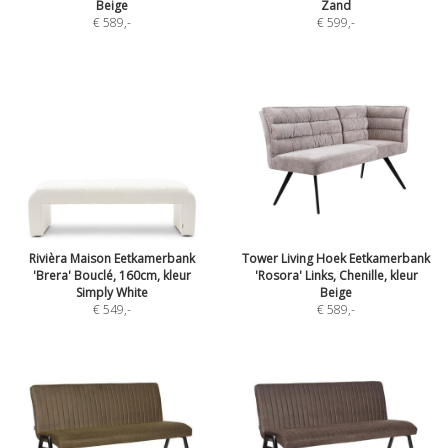
Beige
Zand
€ 589
,-
€ 599
,-
Rivièra Maison Eetkamerbank
Tower Living Hoek Eetkamerbank
'Brera' Bouclé, 160cm, kleur
'Rosora' Links, Chenille, kleur
Simply White
Beige
€ 549
,-
€ 589
,-