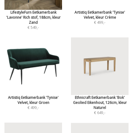
LifestyleFurn Eetkamerbank
Artistiq Eetkamerbank 'Tynise'
'Lavonne' Rich stof, 188cm, kleur
Velvet, kleur Crème
Zand
€ 499
,-
€ 549
,-
Artistiq Eetkamerbank 'Tynise'
Ethnicraft Eetkamerbank 'Bok'
Velvet, kleur Groen
Geolied Eikenhout, 126cm, kleur
€ 499
,-
Naturel
€ 649
,-