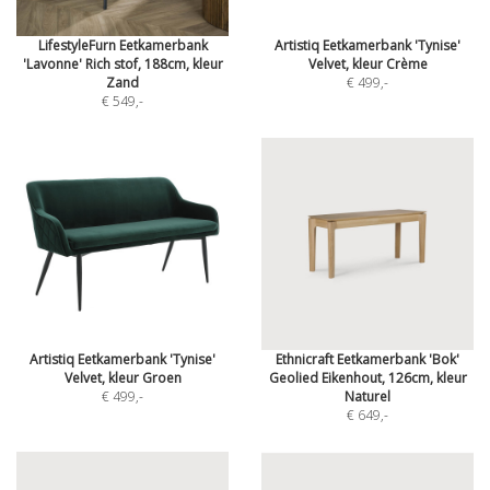
LifestyleFurn Eetkamerbank
Artistiq Eetkamerbank 'Tynise'
'Lavonne' Rich stof, 188cm, kleur
Velvet, kleur Crème
Zand
€ 499
,-
€ 549
,-
Artistiq Eetkamerbank 'Tynise'
Ethnicraft Eetkamerbank 'Bok'
Velvet, kleur Groen
Geolied Eikenhout, 126cm, kleur
€ 499
,-
Naturel
€ 649
,-