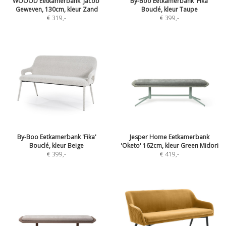
WOOOD Eetkamerbank 'Jacob'
By-Boo Eetkamerbank 'Fika'
Geweven, 130cm, kleur Zand
Bouclé, kleur Taupe
€ 319
,-
€ 399
,-
By-Boo Eetkamerbank 'Fika'
Jesper Home Eetkamerbank
Bouclé, kleur Beige
'Oketo' 162cm, kleur Green Midori
€ 399
,-
€ 419
,-