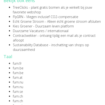
Bekijk ook eens
TreeClicks
- plant gratis bomen als je winkelt bij jouw
favoriete webshop
FlyGRN
- Vliegen inclusief CO2-compensatie
Echt Groene Stroom
- Alleen écht groene stroom afsluiten
Kies Groener
- Duurzaam leven platform
Duurzame Vacatures
/
internationaal
Contractwekker
- ontvang tijdig een mail als je contract
afloopt
Sustainability Database
- inschatting van shops op
duurzaamheid
Taal
furn.fr
furn.be
furn.be
furn.at
furn.nu
furn.nu
furn.se
furn.ch
furn.ch