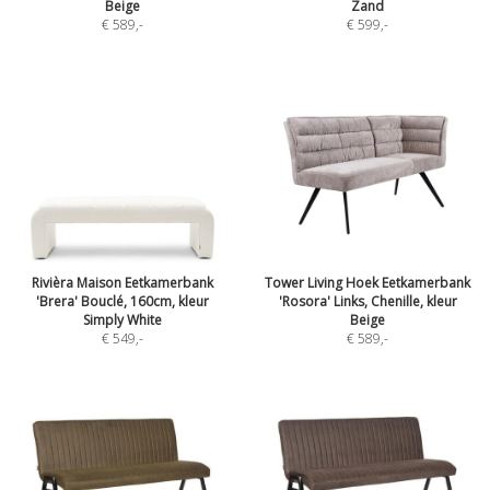
Beige
Zand
€ 589
,-
€ 599
,-
Rivièra Maison Eetkamerbank
Tower Living Hoek Eetkamerbank
'Brera' Bouclé, 160cm, kleur
'Rosora' Links, Chenille, kleur
Simply White
Beige
€ 549
,-
€ 589
,-