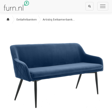
Toggle
Toggl
Search
Navig
Eettafelbanken
Artistiq Eetkamerbank...