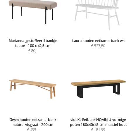
Marianna gestoffeerd bankje
Laura houten eetkamerbank wit
taupe - 100 x 42,5 cm
€ 527,80
€ 80
,-
Gwen houten eetkamerbank
vidaXL Eetbank NOAIN U-vormige
naturel visgraat - 200 cm
poten 180x40x45 cm massief hout
€ 495
,-
€ 181,99