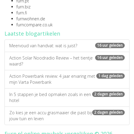
furn.pt
furn.biz
furn.fi
furnwohnen.de
furncompare.co.uk
Laatste blogartikelen
Meervoud van handvat: wat is juist?
16 uur geleden
Action Solar Noodradio Review – het tientje
16 uur geleden
waard?
Action Powerbank review: 4 jaar ervaring met
1 dag geleden
mijn Varta Powerbank
In 5 stappen je bed opmaken zoals in een
2 dagen geleden
hotel
Zo kies je een accu grasmaaier die past bij
2 dagen geleden
jouw tuin en leven
Furn.nl online meubels vergelijken © 2026