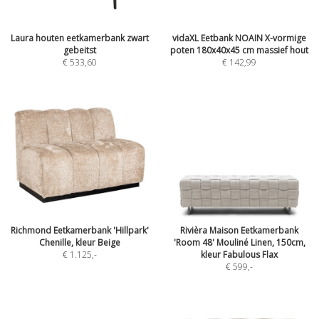
Laura houten eetkamerbank zwart
vidaXL Eetbank NOAIN X-vormige
gebeitst
poten 180x40x45 cm massief hout
€ 533,60
€ 142,99
Richmond Eetkamerbank 'Hillpark'
Rivièra Maison Eetkamerbank
Chenille, kleur Beige
'Room 48' Mouliné Linen, 150cm,
€ 1.125
,-
kleur Fabulous Flax
€ 599
,-