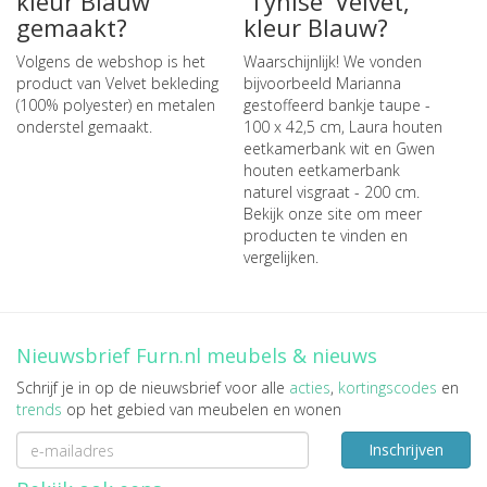
kleur Blauw
'Tynise' Velvet,
gemaakt?
kleur Blauw?
Volgens de webshop is het
Waarschijnlijk! We vonden
product van Velvet bekleding
bijvoorbeeld
Marianna
(100% polyester) en metalen
gestoffeerd bankje taupe -
onderstel gemaakt.
100 x 42,5 cm
,
Laura houten
eetkamerbank wit
en
Gwen
houten eetkamerbank
naturel visgraat - 200 cm
.
Bekijk onze site om meer
producten te vinden en
vergelijken.
Nieuwsbrief Furn.nl meubels & nieuws
Schrijf je in op de nieuwsbrief voor alle
acties
,
kortingscodes
en
trends
op het gebied van meubelen en wonen
Inschrijven