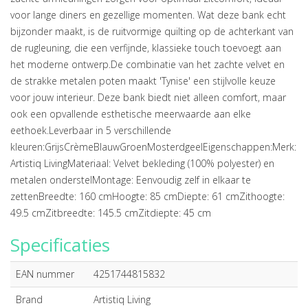
voor lange diners en gezellige momenten. Wat deze bank echt
bijzonder maakt, is de ruitvormige quilting op de achterkant van
de rugleuning, die een verfijnde, klassieke touch toevoegt aan
het moderne ontwerp.De combinatie van het zachte velvet en
de strakke metalen poten maakt 'Tynise' een stijlvolle keuze
voor jouw interieur. Deze bank biedt niet alleen comfort, maar
ook een opvallende esthetische meerwaarde aan elke
eethoek.Leverbaar in 5 verschillende
kleuren:GrijsCrèmeBlauwGroenMosterdgeelEigenschappen:Merk:
Artistiq LivingMateriaal: Velvet bekleding (100% polyester) en
metalen onderstelMontage: Eenvoudig zelf in elkaar te
zettenBreedte: 160 cmHoogte: 85 cmDiepte: 61 cmZithoogte:
49.5 cmZitbreedte: 145.5 cmZitdiepte: 45 cm
Specificaties
EAN nummer
4251744815832
Brand
Artistiq Living