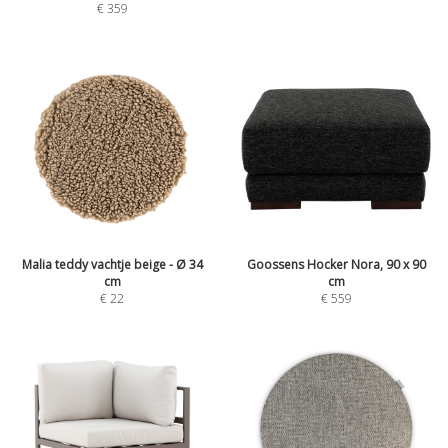
€
359
Malia teddy vachtje beige - Ø 34
Goossens Hocker Nora, 90 x 90
cm
cm
€
22
€
559