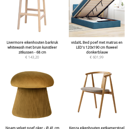
Livermore eikenhouten barkruk
vidaXL Bed poef met matras en
whitewash met bruin kunstleer
LED's 120x190 cm fluweel
zitkussen - 68 cm
donkerblauw
€
143,20
€
601,99
Noam velvet poef oker - Ø 41 cm
Kenza eikenhouten eetkamerstoel