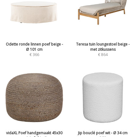
Odette ronde linnen poef beige -
Teresa tuin loungestoel beige -
Ø 101 cm
met zitkussens
€
366
€
864
vidaXL Poef handgemaakt 45x30
Jip bouclé poef wit - Ø 34 cm