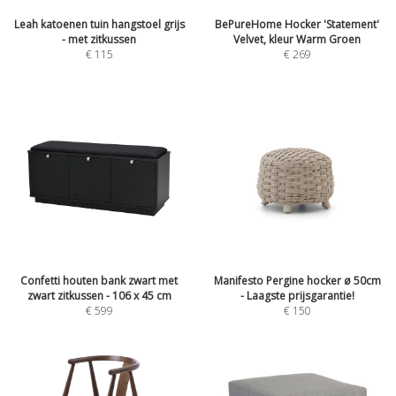
Leah katoenen tuin hangstoel grijs
BePureHome Hocker 'Statement'
- met zitkussen
Velvet, kleur Warm Groen
€
115
€
269
Confetti houten bank zwart met
Manifesto Pergine hocker ø 50cm
zwart zitkussen - 106 x 45 cm
- Laagste prijsgarantie!
€
599
€
150