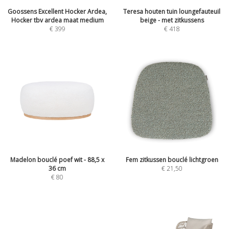
Goossens Excellent Hocker Ardea,
Teresa houten tuin loungefauteuil
Hocker tbv ardea maat medium
beige - met zitkussens
€
399
€
418
Madelon bouclé poef wit - 88,5 x
Fem zitkussen bouclé lichtgroen
36 cm
€
21,50
€
80