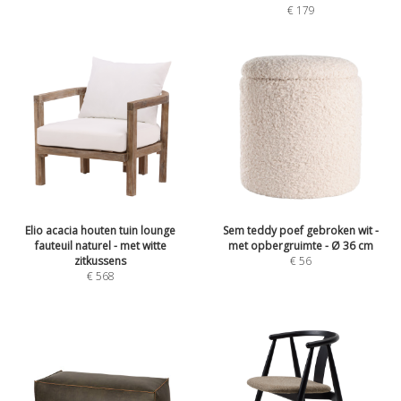
€
179
Elio acacia houten tuin lounge
Sem teddy poef gebroken wit -
fauteuil naturel - met witte
met opbergruimte - Ø 36 cm
zitkussens
€
56
€
568