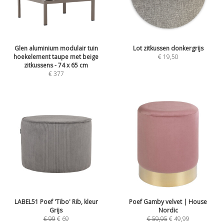
Glen aluminium modulair tuin
Lot zitkussen donkergrijs
hoekelement taupe met beige
€
19,50
zitkussens - 74 x 65 cm
€
377
LABEL51 Poef 'Tibo' Rib, kleur
Poef Gamby velvet | House
Grijs
Nordic
€
99
€
69
€
59,95
€
49,99