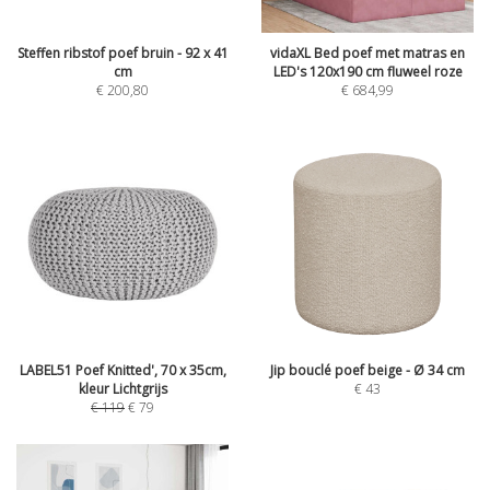
Steffen ribstof poef bruin - 92 x 41
vidaXL Bed poef met matras en
cm
LED's 120x190 cm fluweel roze
€
200,80
€
684,99
LABEL51 Poef Knitted', 70 x 35cm,
Jip bouclé poef beige - Ø 34 cm
kleur Lichtgrijs
€
43
€
119
€
79