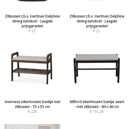
Zitkussen t.b.v. Hartman Delphine
Zitkussen t.b.v. Hartman Delphine
dining tuinstoel - Laagste
dining tuinstoel - Laagste
prijsgarantie!
prijsgarantie!
€
21
€
21
Inverness eikenhouten bankje met
Milford eikenhouten bankje zwart
zitkussen - 75 x 55 cm
- met zitkussen - 80 x 46 cm
€
229
€
151,20