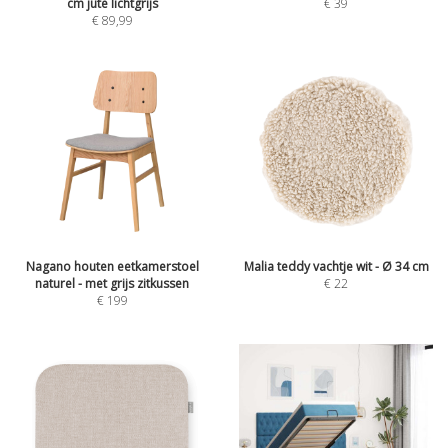
cm jute lichtgrijs
€
39
€
89,99
Nagano houten eetkamerstoel
Malia teddy vachtje wit - Ø 34 cm
naturel - met grijs zitkussen
€
22
€
199