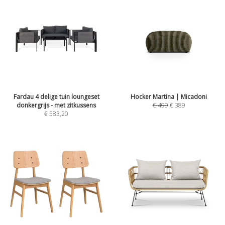
Fardau 4 delige tuin loungeset
Hocker Martina | Micadoni
donkergrijs - met zitkussens
€
499
€
389
€
583,20