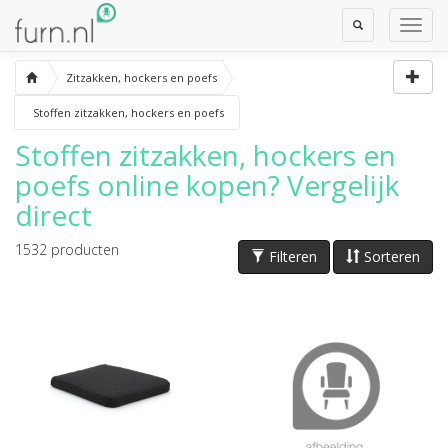
Toggle
Toggl
Search
Navig
Zitzakken, hockers en poefs
Stoffen zitzakken, hockers en poefs
Stoffen zitzakken, hockers en
poefs
online kopen? Vergelijk
direct
1532
producten
Filteren
Sorteren