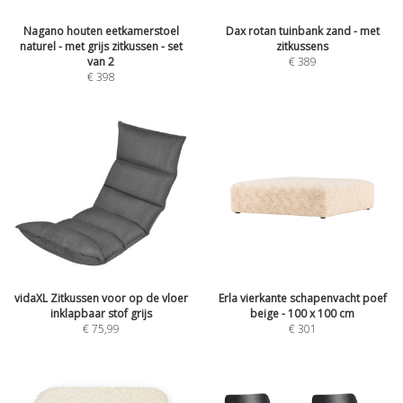
Nagano houten eetkamerstoel
Dax rotan tuinbank zand - met
naturel - met grijs zitkussen - set
zitkussens
van 2
€
389
€
398
vidaXL Zitkussen voor op de vloer
Erla vierkante schapenvacht poef
inklapbaar stof grijs
beige - 100 x 100 cm
€
75,99
€
301