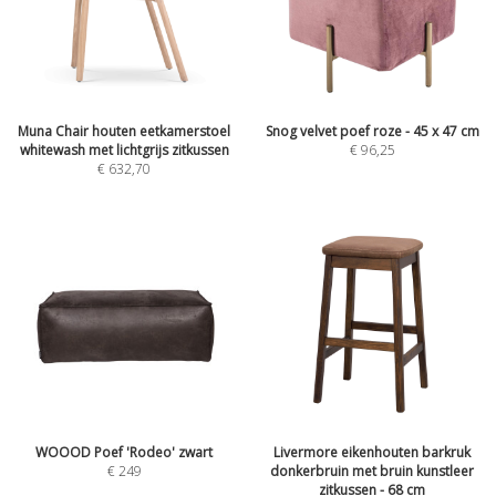
Muna Chair houten eetkamerstoel
Snog velvet poef roze - 45 x 47 cm
whitewash met lichtgrijs zitkussen
€
96,25
€
632,70
WOOOD Poef 'Rodeo' zwart
Livermore eikenhouten barkruk
€
249
donkerbruin met bruin kunstleer
zitkussen - 68 cm