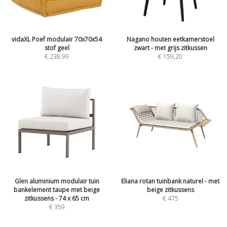
vidaXL Poef modulair 70x70x54
Nagano houten eetkamerstoel
stof geel
zwart - met grijs zitkussen
€
238,99
€
159,20
Glen aluminium modulair tuin
Eliana rotan tuinbank naturel - met
bankelement taupe met beige
beige zitkussens
zitkussens - 74 x 65 cm
€
475
€
359