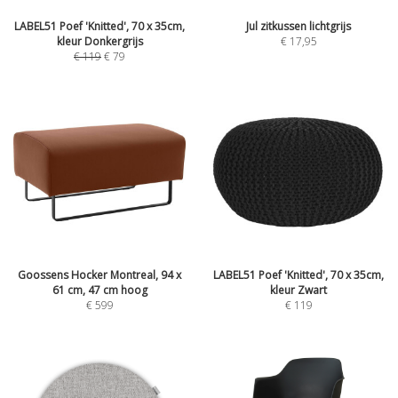
LABEL51 Poef 'Knitted', 70 x 35cm,
Jul zitkussen lichtgrijs
kleur Donkergrijs
€
17,95
€
119
€
79
Goossens Hocker Montreal, 94 x
LABEL51 Poef 'Knitted', 70 x 35cm,
61 cm, 47 cm hoog
kleur Zwart
€
599
€
119