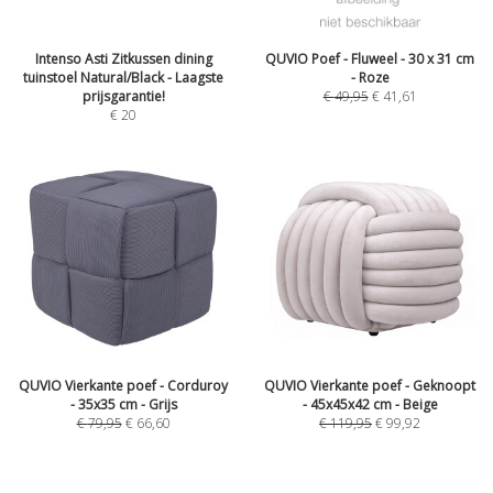
Intenso Asti Zitkussen dining
QUVIO Poef - Fluweel - 30 x 31 cm
tuinstoel Natural/Black - Laagste
- Roze
prijsgarantie!
€
49,95
€
41,61
€
20
QUVIO Vierkante poef - Corduroy
QUVIO Vierkante poef - Geknoopt
- 35x35 cm - Grijs
- 45x45x42 cm - Beige
€
79,95
€
66,60
€
119,95
€
99,92