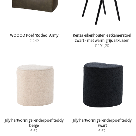
WOOOD Poef 'Rodeo' Army
Kenza eikenhouten eetkamerstoel
€
249
zwart - met warm grijs zitkussen
€
191,20
Jilly hartvormige kinderpoef teddy
Jilly hartvormige kinderpoef teddy
beige
zwart
€
57
€
57