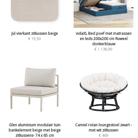
Jul vierkant zitkussen beige
vidaXL Bed poef met matrassen
€
19,50
en leds 200x200 cm fluweel
donkerblauw
€
1.138,99
Glen aluminium modulair tuin
Camiel rotan loungestoel zwart -
bankelement beige met beige
met wit zitkussen
zitkussens- 74 x 65 cm
€
469