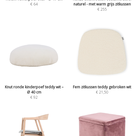
€
64
naturel - met warm grijs zitkussen
€
255
Knut ronde kinderpoef teddy wit –
Fem zitkussen teddy gebroken wit
Ø 40 cm
€
21,50
€
92