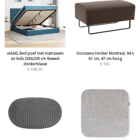
vidaXL Bed poef met matrassen
Goossens Hocker Montreal, 94 x
en leds 200x200 cm fluweel
61 cm, 47 cm hoog
donkerblauw
€
599
€
968,99