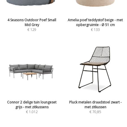
4 Seasons Outdoor Poef Small
Amelia poef teddystof beige - met
Mid Grey
opbergruimte - Ø 51 cm
€
129
€
133
Connor 2 delige tuin loungeset
Pluck metalen draadstoel zwart -
grijs - met zitkussens
met zitkussen
€
1.012
€
70,85