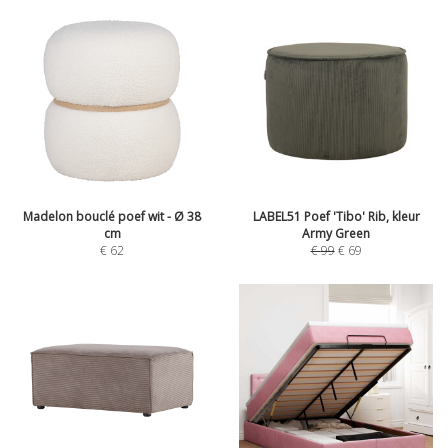
Madelon bouclé poef wit - Ø 38
LABEL51 Poef 'Tibo' Rib, kleur
cm
Army Green
€
62
€
99
€
69