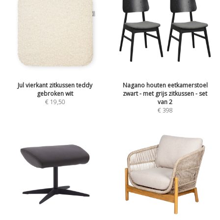
Jul vierkant zitkussen teddy
Nagano houten eetkamerstoel
gebroken wit
zwart - met grijs zitkussen - set
€
19,50
van 2
€
398