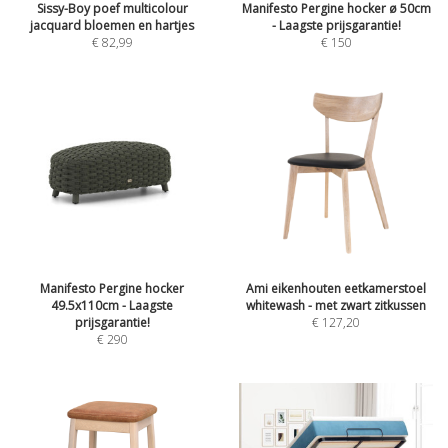
Sissy-Boy poef multicolour
Manifesto Pergine hocker ø 50cm
jacquard bloemen en hartjes
- Laagste prijsgarantie!
€
82,99
€
150
Manifesto Pergine hocker
Ami eikenhouten eetkamerstoel
49.5x110cm - Laagste
whitewash - met zwart zitkussen
prijsgarantie!
€
127,20
€
290