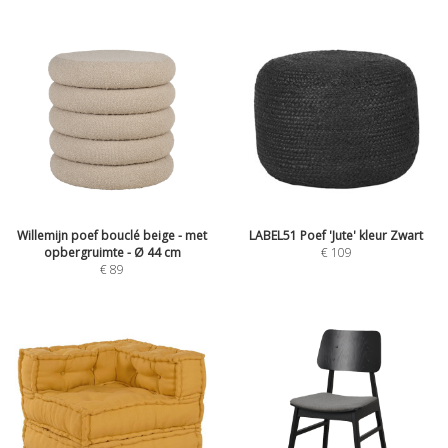
Willemijn poef bouclé beige - met
LABEL51 Poef 'Jute' kleur Zwart
opbergruimte - Ø 44 cm
€
109
€
89