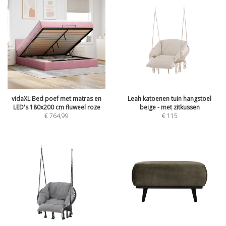
vidaXL Bed poef met matras en
Leah katoenen tuin hangstoel
LED's 180x200 cm fluweel roze
beige - met zitkussen
€
764,99
€
115