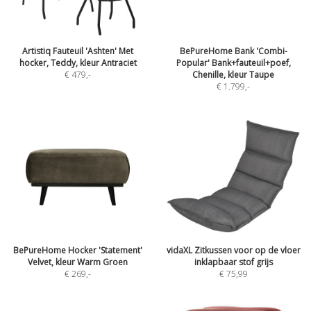
Artistiq Fauteuil 'Ashten' Met
BePureHome Bank 'Combi-
hocker, Teddy, kleur Antraciet
Popular' Bank+fauteuil+poef,
€ 479
,-
Chenille, kleur Taupe
€ 1.799
,-
BePureHome Hocker 'Statement'
vidaXL Zitkussen voor op de vloer
Velvet, kleur Warm Groen
inklapbaar stof grijs
€ 269
,-
€ 75,99