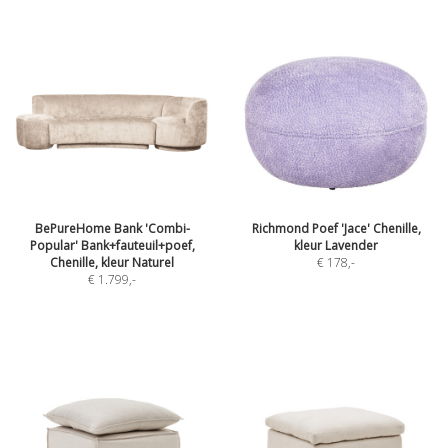
BePureHome Bank 'Combi-
Richmond Poef 'Jace' Chenille,
Popular' Bank+fauteuil+poef,
kleur Lavender
Chenille, kleur Naturel
€ 178
,-
€ 1.799
,-