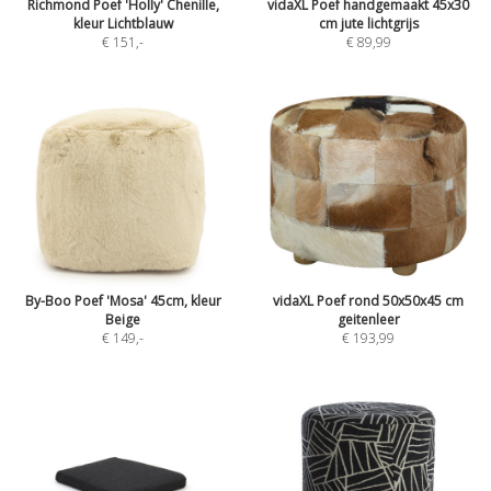
Richmond Poef 'Holly' Chenille,
vidaXL Poef handgemaakt 45x30
kleur Lichtblauw
cm jute lichtgrijs
€ 151
,-
€ 89,99
By-Boo Poef 'Mosa' 45cm, kleur
vidaXL Poef rond 50x50x45 cm
Beige
geitenleer
€ 149
,-
€ 193,99