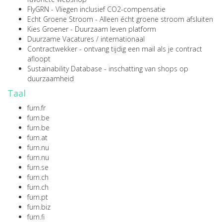
FlyGRN
- Vliegen inclusief CO2-compensatie
Echt Groene Stroom
- Alleen écht groene stroom afsluiten
Kies Groener
- Duurzaam leven platform
Duurzame Vacatures
/
internationaal
Contractwekker
- ontvang tijdig een mail als je contract
afloopt
Sustainability Database
- inschatting van shops op
duurzaamheid
Taal
furn.fr
furn.be
furn.be
furn.at
furn.nu
furn.nu
furn.se
furn.ch
furn.ch
furn.pt
furn.biz
furn.fi