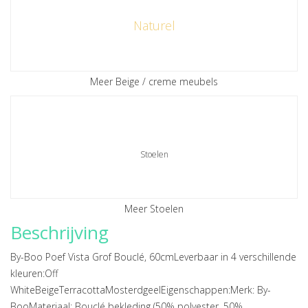
Naturel
Meer Beige / creme meubels
Stoelen
Meer Stoelen
Beschrijving
By-Boo Poef Vista Grof Bouclé, 60cmLeverbaar in 4 verschillende
kleuren:Off
WhiteBeigeTerracottaMosterdgeelEigenschappen:Merk: By-
BooMateriaal: Bouclé bekleding (50% polyester, 50%