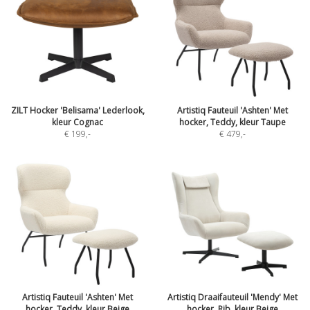
ZILT Hocker 'Belisama' Lederlook,
Artistiq Fauteuil 'Ashten' Met
kleur Cognac
hocker, Teddy, kleur Taupe
€ 199
,-
€ 479
,-
Artistiq Fauteuil 'Ashten' Met
Artistiq Draaifauteuil 'Mendy' Met
hocker, Teddy, kleur Beige
hocker, Rib, kleur Beige