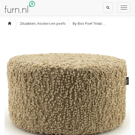
Toggle
Toggl
Search
Navig
Zitzakken, hockers en poefs
By-Boo Poef 'Vista'...