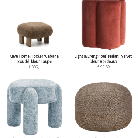
Kave Home Hocker 'Cabana'
Light & Living Poef 'Nalani' Velvet,
Bouclé, kleur Taupe
kleur Bordeaux
€ 339
,-
€ 99,80