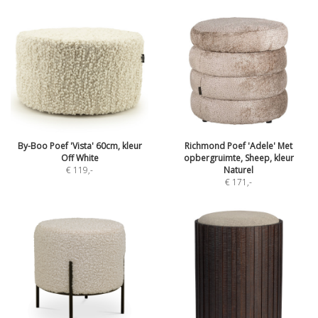
By-Boo Poef 'Vista' 60cm, kleur
Richmond Poef 'Adele' Met
Off White
opbergruimte, Sheep, kleur
€ 119
,-
Naturel
€ 171
,-