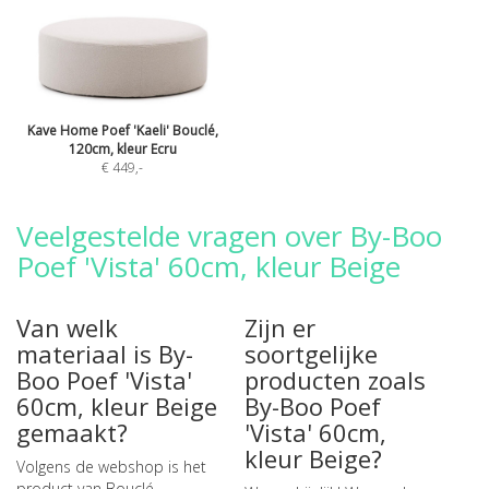
Kave Home Poef 'Kaeli' Bouclé,
120cm, kleur Ecru
€ 449
,-
Veelgestelde vragen over By-Boo
Poef 'Vista' 60cm, kleur Beige
Van welk
Zijn er
materiaal is By-
soortgelijke
Boo Poef 'Vista'
producten zoals
60cm, kleur Beige
By-Boo Poef
gemaakt?
'Vista' 60cm,
kleur Beige?
Volgens de webshop is het
product van Bouclé