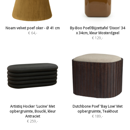
Noam velvet poef oker - Ø 41 cm
By-Boo Poef/Bijzettafel 'Dixon' 34
€ 64
,-
x 34cm, kleur Mosterdgeel
€ 129
,-
Artistiq Hocker 'Lucine' Met
Dutchbone Poef 'Bay Low' Met
opbergruimte, Bouclé, kleur
opbergruimte, Teakhout
Antraciet
€ 189
,-
€ 259
,-