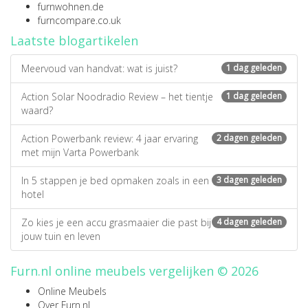
furnwohnen.de
furncompare.co.uk
Laatste blogartikelen
Meervoud van handvat: wat is juist?
1 dag geleden
Action Solar Noodradio Review – het tientje
1 dag geleden
waard?
Action Powerbank review: 4 jaar ervaring
2 dagen geleden
met mijn Varta Powerbank
In 5 stappen je bed opmaken zoals in een
3 dagen geleden
hotel
Zo kies je een accu grasmaaier die past bij
4 dagen geleden
jouw tuin en leven
Furn.nl online meubels vergelijken © 2026
Online Meubels
Over Furn.nl