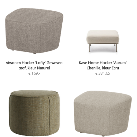
vtwonen Hocker 'Lofty' Geweven
Kave Home Hocker 'Aurum'
stof, kleur Naturel
Chenille, kleur Ecru
€ 169
,-
€ 381,65