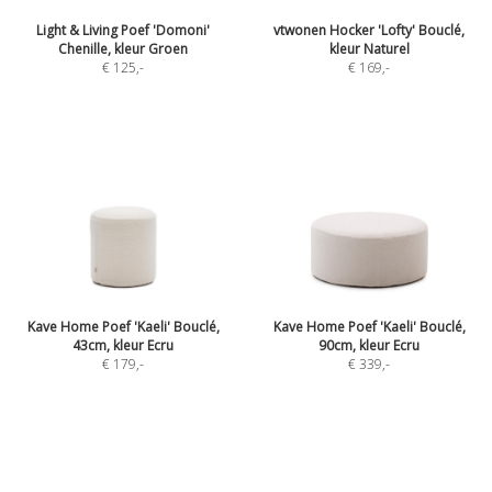
Light & Living Poef 'Domoni'
vtwonen Hocker 'Lofty' Bouclé,
Chenille, kleur Groen
kleur Naturel
€ 125
,-
€ 169
,-
Kave Home Poef 'Kaeli' Bouclé,
Kave Home Poef 'Kaeli' Bouclé,
43cm, kleur Ecru
90cm, kleur Ecru
€ 179
,-
€ 339
,-