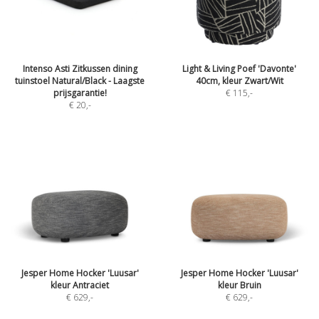
Intenso Asti Zitkussen dining
Light & Living Poef 'Davonte'
tuinstoel Natural/Black - Laagste
40cm, kleur Zwart/Wit
prijsgarantie!
€ 115
,-
€ 20
,-
Jesper Home Hocker 'Luusar'
Jesper Home Hocker 'Luusar'
kleur Antraciet
kleur Bruin
€ 629
,-
€ 629
,-