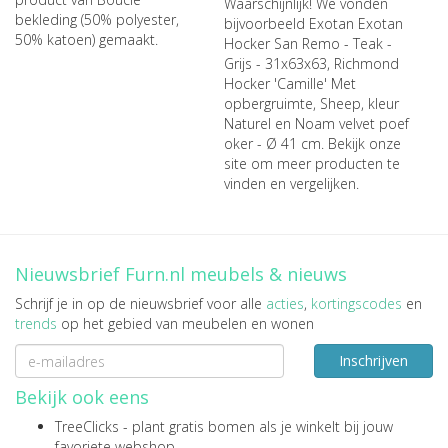
Waarschijnlijk! We vonden
bekleding (50% polyester,
bijvoorbeeld
Exotan Exotan
50% katoen) gemaakt.
Hocker San Remo - Teak -
Grijs - 31x63x63
,
Richmond
Hocker 'Camille' Met
opbergruimte, Sheep, kleur
Naturel
en
Noam velvet poef
oker - Ø 41 cm
. Bekijk onze
site om meer producten te
vinden en vergelijken.
Nieuwsbrief Furn.nl meubels & nieuws
Schrijf je in op de nieuwsbrief voor alle
acties
,
kortingscodes
en
trends
op het gebied van meubelen en wonen
Inschrijven
Bekijk ook eens
TreeClicks
- plant gratis bomen als je winkelt bij jouw
favoriete webshop