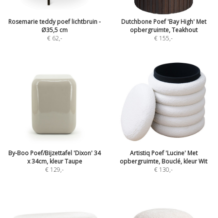
Rosemarie teddy poef lichtbruin -
Dutchbone Poef 'Bay High' Met
Ø35,5 cm
opbergruimte, Teakhout
€ 62
,-
€ 155
,-
By-Boo Poef/Bijzettafel 'Dixon' 34
Artistiq Poef 'Lucine' Met
x 34cm, kleur Taupe
opbergruimte, Bouclé, kleur Wit
€ 129
,-
€ 130
,-