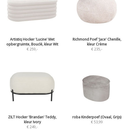
Artistiq Hocker 'Lucine' Met
Richmond Poef 'Jace' Chenille,
opbergruimte, Bouclé, kleur Wit
kleur Crème
€ 259
,-
€ 235
,-
ZILT Hocker 'Brandan' Teddy,
roba Kinderpoef (Ovaal, Grijs)
kleur Ivory
€ 53,99
€ 249
,-