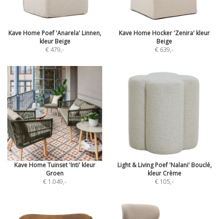
Kave Home Poef 'Anarela' Linnen,
Kave Home Hocker 'Zenira' kleur
kleur Beige
Beige
€ 479
,-
€ 639
,-
Kave Home Tuinset 'Inti' kleur
Light & Living Poef 'Nalani' Bouclé,
Groen
kleur Crème
€ 1.049
,-
€ 105
,-