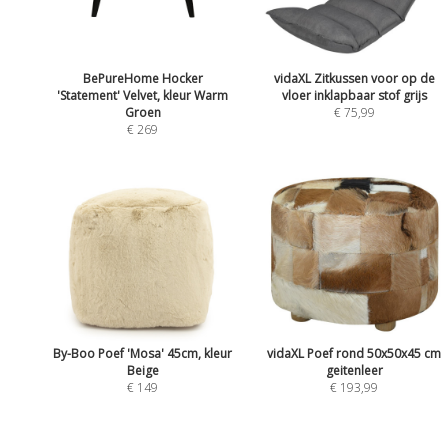
BePureHome Hocker
vidaXL Zitkussen voor op de
'Statement' Velvet, kleur Warm
vloer inklapbaar stof grijs
Groen
€ 75,99
€ 269
By-Boo Poef 'Mosa' 45cm, kleur
vidaXL Poef rond 50x50x45 cm
Beige
geitenleer
€ 149
€ 193,99