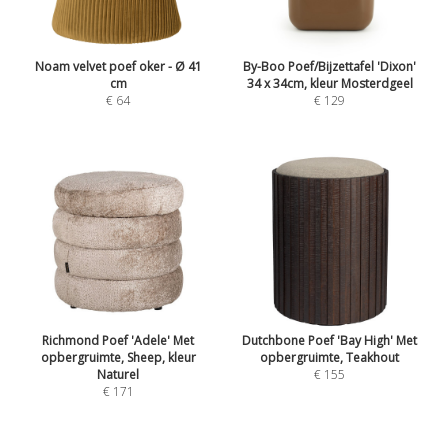
Noam velvet poef oker - Ø 41
By-Boo Poef/Bijzettafel 'Dixon'
cm
34 x 34cm, kleur Mosterdgeel
€ 64
€ 129
Richmond Poef 'Adele' Met
Dutchbone Poef 'Bay High' Met
opbergruimte, Sheep, kleur
opbergruimte, Teakhout
Naturel
€ 155
€ 171