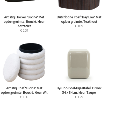
Artistiq Hocker 'Lucine' Met
Dutchbone Poef 'Bay Low' Met
opbergruimte, Bouclé, kleur
opbergruimte, Teakhout
Antraciet
€ 189
€ 259
Artistiq Poef 'Lucine' Met
By-Boo Poef/Bijzettafel 'Dixon'
opbergruimte, Bouclé, kleur Wit
34 x 34cm, kleur Taupe
€ 130
€ 129