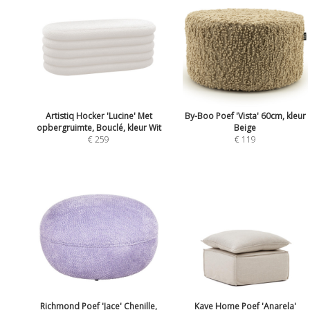
Artistiq Hocker 'Lucine' Met
By-Boo Poef 'Vista' 60cm, kleur
opbergruimte, Bouclé, kleur Wit
Beige
€ 259
€ 119
Richmond Poef 'Jace' Chenille,
Kave Home Poef 'Anarela'