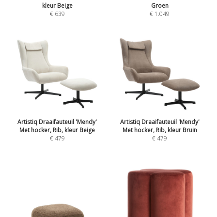
kleur Beige
Groen
€ 639
€ 1.049
Artistiq Draaifauteuil 'Mendy'
Artistiq Draaifauteuil 'Mendy'
Met hocker, Rib, kleur Beige
Met hocker, Rib, kleur Bruin
€ 479
€ 479