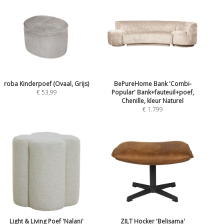
roba Kinderpoef (Ovaal, Grijs)
BePureHome Bank 'Combi-
€ 53,99
Popular' Bank+fauteuil+poef,
Chenille, kleur Naturel
€ 1.799
Light & Living Poef 'Nalani'
ZILT Hocker 'Belisama'