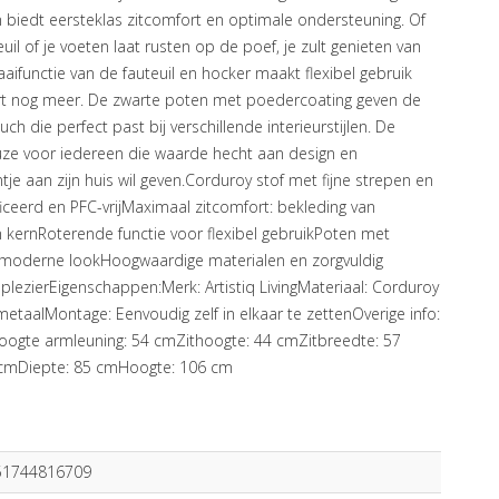
biedt eersteklas zitcomfort en optimale ondersteuning. Of
euil of je voeten laat rusten op de poef, je zult genieten van
aifunctie van de fauteuil en hocker maakt flexibel gebruik
rt nog meer. De zwarte poten met poedercoating geven de
h die perfect past bij verschillende interieurstijlen. De
euze voor iedereen die waarde hecht aan design en
intje aan zijn huis wil geven.Corduroy stof met fijne strepen en
ficeerd en PFC-vrijMaximaal zitcomfort: bekleding van
kernRoterende functie voor flexibel gebruikPoten met
 moderne lookHoogwaardige materialen en zorgvuldig
lezierEigenschappen:Merk: Artistiq LivingMateriaal: Corduroy
etaalMontage: Eenvoudig zelf in elkaar te zettenOverige info:
ogte armleuning: 54 cmZithoogte: 44 cmZitbreedte: 57
 cmDiepte: 85 cmHoogte: 106 cm
51744816709