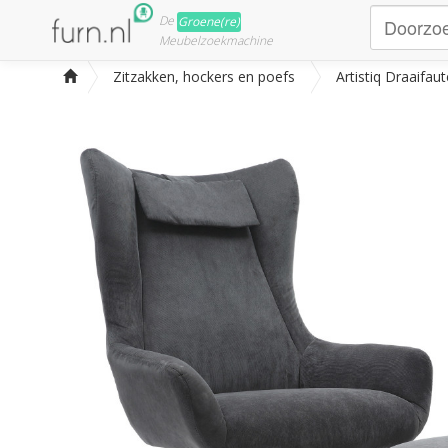
De
Groene(re)
Meubelzoekmachine
Zitzakken, hockers en poefs
Artistiq Draaifaute