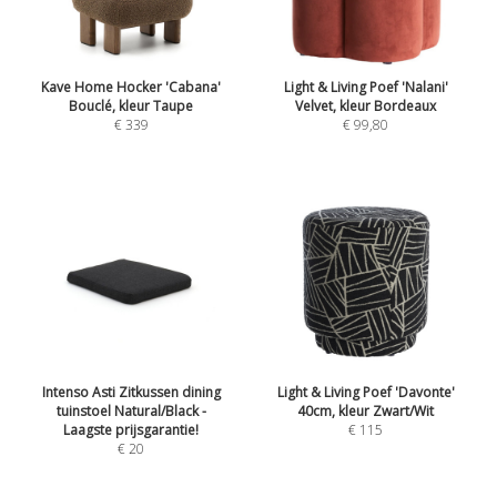
Kave Home Hocker 'Cabana'
Light & Living Poef 'Nalani'
Bouclé, kleur Taupe
Velvet, kleur Bordeaux
€ 339
€ 99,80
Intenso Asti Zitkussen dining
Light & Living Poef 'Davonte'
tuinstoel Natural/Black -
40cm, kleur Zwart/Wit
Laagste prijsgarantie!
€ 115
€ 20