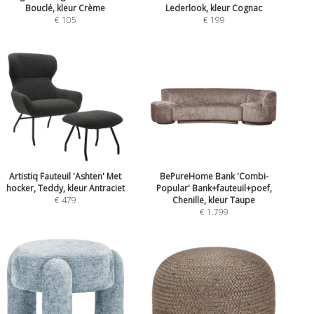
Bouclé, kleur Crème
Lederlook, kleur Cognac
€ 105
€ 199
Artistiq Fauteuil 'Ashten' Met
BePureHome Bank 'Combi-
hocker, Teddy, kleur Antraciet
Popular' Bank+fauteuil+poef,
€ 479
Chenille, kleur Taupe
€ 1.799