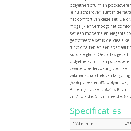
polyetherschuim en pocketveren 
je nu achterover leunt in de faut
het comfort van deze set. De dra
mogelijk en verhoogt het comfo
set een moderne en elegante touc
gestoffeerde set is de ideale k
functionaliteit en een speciaal t
subtiele glans, Oeko-Tex gecerti
polyetherschuim en pocketveren 
zwarte poedercoating voor een
vakmanschap beloven langdurig p
(92% polyester, 8% polyamide), m
Afmeting hocker: 58x41x40 cmHo
cmZitdiepte: 52 cmBreedte: 82
Specificaties
EAN nummer
42