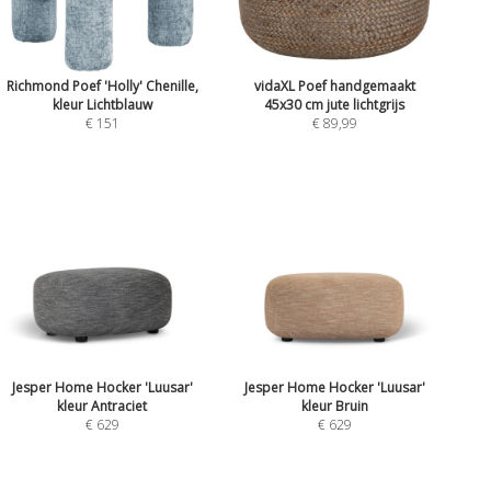
Richmond Poef 'Holly' Chenille,
vidaXL Poef handgemaakt
kleur Lichtblauw
45x30 cm jute lichtgrijs
€ 151
€ 89,99
Jesper Home Hocker 'Luusar'
Jesper Home Hocker 'Luusar'
kleur Antraciet
kleur Bruin
€ 629
€ 629