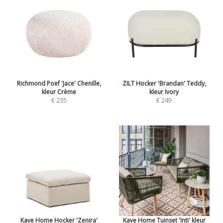
Richmond Poef 'Jace' Chenille,
ZILT Hocker 'Brandan' Teddy,
kleur Crème
kleur Ivory
€ 235
€ 249
Kave Home Hocker 'Zenira'
Kave Home Tuinset 'Inti' kleur