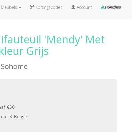
Meubels
Kortingscodes
Account
aifauteuil 'Mendy' Met
kleur Grijs
n
Sohome
naf €50
and & België