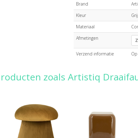
Brand
Art
Kleur
Gri
Materiaal
Cor
Afmetingen
Z
Verzend informatie
Op 
roducten zoals Artistiq Draaifa