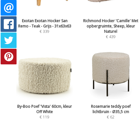
Exotan Exotan Hocker San
Richmond Hocker 'Camille' Met
Remo - Teak - Grijs - 31x63x63
opbergruimte, Sheep, kleur
€ 339
Naturel
€ 439
By-Boo Poef 'Vista' 60cm, kleur
Rosemarie teddy poef
Off White
lichtbruin - Ø35,5 cm
€ 119
€ 62