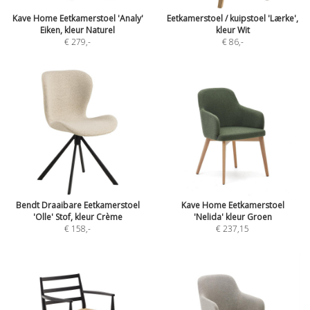
Kave Home Eetkamerstoel 'Analy'
Eetkamerstoel / kuipstoel 'Lærke',
Eiken, kleur Naturel
kleur Wit
€ 279
,-
€ 86
,-
Bendt Draaibare Eetkamerstoel
Kave Home Eetkamerstoel
'Olle' Stof, kleur Crème
'Nelida' kleur Groen
€ 158
,-
€ 237,15