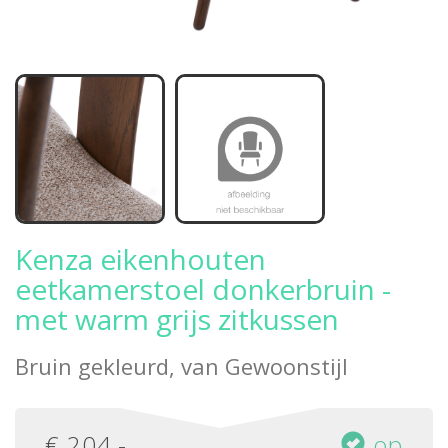
Kenza eikenhouten
eetkamerstoel donkerbruin -
met warm grijs zitkussen
Bruin gekleurd, van
Gewoonstijl
€
204
,-
op