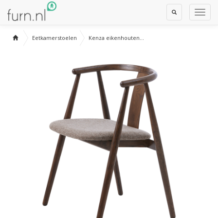
Toggle
Toggl
Search
Navig
Eetkamerstoelen
Kenza eikenhouten...