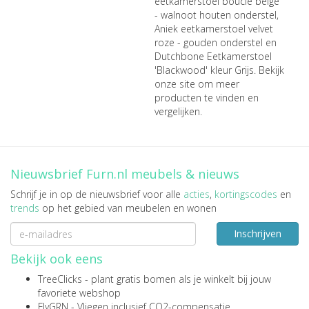
eetkamerstoel bouclé beige
- walnoot houten onderstel
,
Aniek eetkamerstoel velvet
roze - gouden onderstel
en
Dutchbone Eetkamerstoel
'Blackwood' kleur Grijs
. Bekijk
onze site om meer
producten te vinden en
vergelijken.
Nieuwsbrief Furn.nl meubels & nieuws
Schrijf je in op de nieuwsbrief voor alle
acties
,
kortingscodes
en
trends
op het gebied van meubelen en wonen
Inschrijven
Bekijk ook eens
TreeClicks
- plant gratis bomen als je winkelt bij jouw
favoriete webshop
FlyGRN
- Vliegen inclusief CO2-compensatie