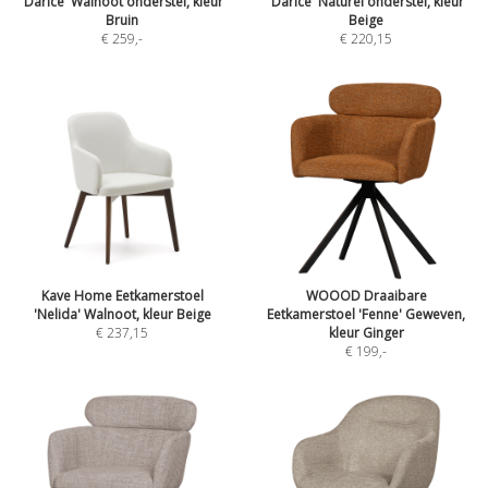
'Darice' Walnoot onderstel, kleur
'Darice' Naturel onderstel, kleur
Bruin
Beige
€ 259
,-
€ 220,15
Kave Home Eetkamerstoel
WOOOD Draaibare
'Nelida' Walnoot, kleur Beige
Eetkamerstoel 'Fenne' Geweven,
€ 237,15
kleur Ginger
€ 199
,-