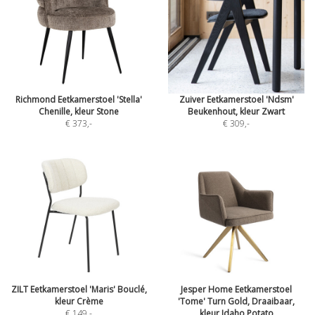
Richmond Eetkamerstoel 'Stella'
Zuiver Eetkamerstoel 'Ndsm'
Chenille, kleur Stone
Beukenhout, kleur Zwart
€ 373
,-
€ 309
,-
ZILT Eetkamerstoel 'Maris' Bouclé,
Jesper Home Eetkamerstoel
kleur Crème
'Tome' Turn Gold, Draaibaar,
€ 149
,-
kleur Idaho Potato