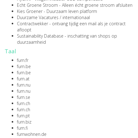
Echt Groene Stroom
- Alleen écht groene stroom afsluiten
Kies Groener
- Duurzaam leven platform
Duurzame Vacatures
/
internationaal
Contractwekker
- ontvang tijdig een mail als je contract
afloopt
Sustainability Database
- inschatting van shops op
duurzaamheid
Taal
furn.fr
furn.be
furn.be
furn.at
furn.nu
furn.nu
furn.se
furn.ch
furn.ch
furn.pt
furn.biz
furn.fi
furnwohnen.de