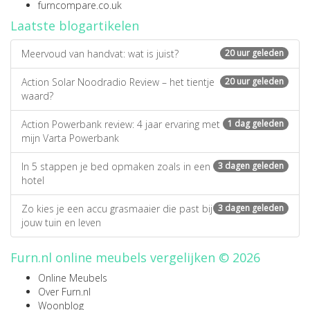
furncompare.co.uk
Laatste blogartikelen
Meervoud van handvat: wat is juist?
20 uur geleden
Action Solar Noodradio Review – het tientje
20 uur geleden
waard?
Action Powerbank review: 4 jaar ervaring met
1 dag geleden
mijn Varta Powerbank
In 5 stappen je bed opmaken zoals in een
3 dagen geleden
hotel
Zo kies je een accu grasmaaier die past bij
3 dagen geleden
jouw tuin en leven
Furn.nl online meubels vergelijken © 2026
Online Meubels
Over Furn.nl
Woonblog