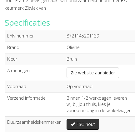
hout Frame deels gemaakt van duurzaam eikenhout met FSC-
keurmerk Zitvlak van
Specificaties
EAN nummer
8721145201139
Brand
Olivine
Kleur
Bruin
Afmetingen
Zie website aanbieder
Voorraad
Op voorraad
Verzend informatie
Binnen 1-2 werkdagen leveren
wij bij jou thuis, kies je
voorkeursdag in de winkelwagen
Duurzaamheidskenmerken
FSC-hout