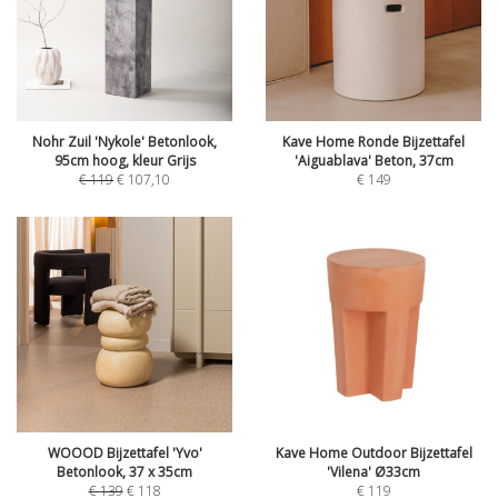
Nohr Zuil 'Nykole' Betonlook,
Kave Home Ronde Bijzettafel
95cm hoog, kleur Grijs
'Aiguablava' Beton, 37cm
€
119
€
107,10
€
149
WOOOD Bijzettafel 'Yvo'
Kave Home Outdoor Bijzettafel
Betonlook, 37 x 35cm
'Vilena' Ø33cm
€
139
€
118
€
119