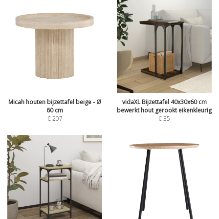
Micah houten bijzettafel beige - Ø
vidaXL Bijzettafel 40x30x60 cm
60 cm
bewerkt hout gerookt eikenkleurig
€
207
€
35