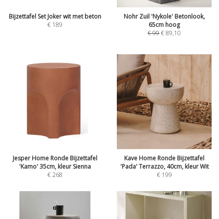
Bijzettafel Set Joker wit met beton
Nohr Zuil 'Nykole' Betonlook,
€
189
65cm hoog
€
99
€
89,10
Jesper Home Ronde Bijzettafel
Kave Home Ronde Bijzettafel
'Kamo' 35cm, kleur Sienna
'Pada' Terrazzo, 40cm, kleur Wit
€
268
€
199