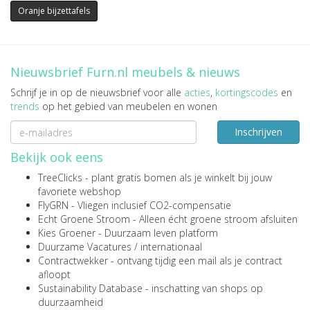
Oranje bijzettafels
Nieuwsbrief Furn.nl meubels & nieuws
Schrijf je in op de nieuwsbrief voor alle
acties
,
kortingscodes
en
trends
op het gebied van meubelen en wonen
Inschrijven
Bekijk ook eens
TreeClicks
- plant gratis bomen als je winkelt bij jouw
favoriete webshop
FlyGRN
- Vliegen inclusief CO2-compensatie
Echt Groene Stroom
- Alleen écht groene stroom afsluiten
Kies Groener
- Duurzaam leven platform
Duurzame Vacatures
/
internationaal
Contractwekker
- ontvang tijdig een mail als je contract
afloopt
Sustainability Database
- inschatting van shops op
duurzaamheid