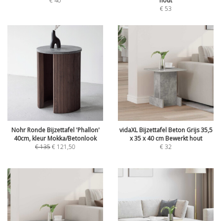
€
40
hout
€
53
Nohr Ronde Bijzettafel 'Phallon'
vidaXL Bijzettafel Beton Grijs 35,5
40cm, kleur Mokka/Betonlook
x 35 x 40 cm Bewerkt hout
€
135
€
121,50
€
32