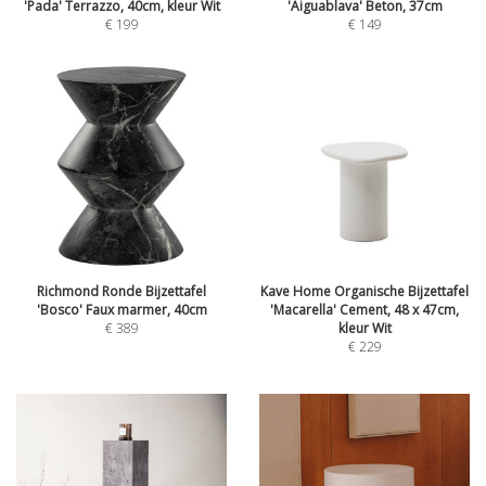
'Pada' Terrazzo, 40cm, kleur Wit
'Aiguablava' Beton, 37cm
€
199
€
149
Richmond Ronde Bijzettafel
Kave Home Organische Bijzettafel
'Bosco' Faux marmer, 40cm
'Macarella' Cement, 48 x 47cm,
€
389
kleur Wit
€
229