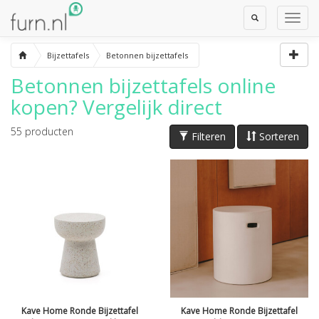
Toggle
Toggl
Search
Navig
Bijzettafels
Betonnen bijzettafels
Betonnen bijzettafels
online
kopen? Vergelijk direct
55
producten
Filteren
Sorteren
Kave Home Ronde Bijzettafel
Kave Home Ronde Bijzettafel