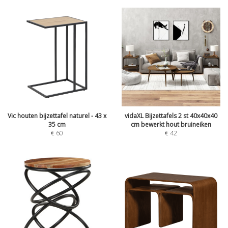
Vic houten bijzettafel naturel - 43 x
vidaXL Bijzettafels 2 st 40x40x40
35 cm
cm bewerkt hout bruineiken
€
60
€
42