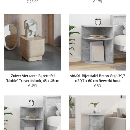
€
75,99
€
179
Zuiver Vierkante Bijzettafel
vidaXL Bijzettafel Beton Grijs 39,7
'Noble' Travertinlook, 45 x 45cm
x 39,7 x 60 cm Bewerkt hout
€
489
€
53