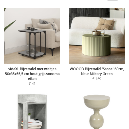
vidaXL Bijzettafel met wieltjes
WOOOD Bijzettafel 'Sanne' 60cm,
50x35x55,5 cm hout grijs sonoma
kleur Military Green
eiken
€
169
€
41