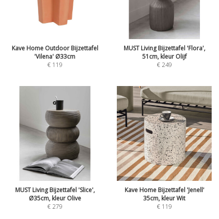
Kave Home Outdoor Bijzettafel
MUST Living Bijzettafel 'Flora',
'Vilena' Ø33cm
51cm, kleur Olijf
€
119
€
249
MUST Living Bijzettafel 'Slice',
Kave Home Bijzettafel 'Jenell'
Ø35cm, kleur Olive
35cm, kleur Wit
€
279
€
119