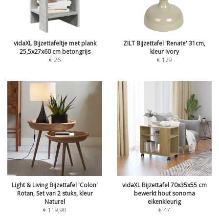
vidaXL Bijzettafeltje met plank
ZILT Bijzettafel 'Renate' 31cm,
25,5x27x60 cm betongrijs
kleur Ivory
€
26
€
129
Light & Living Bijzettafel 'Colon'
vidaXL Bijzettafel 70x35x55 cm
Rotan, Set van 2 stuks, kleur
bewerkt hout sonoma
Naturel
eikenkleurig
€
119,90
€
47