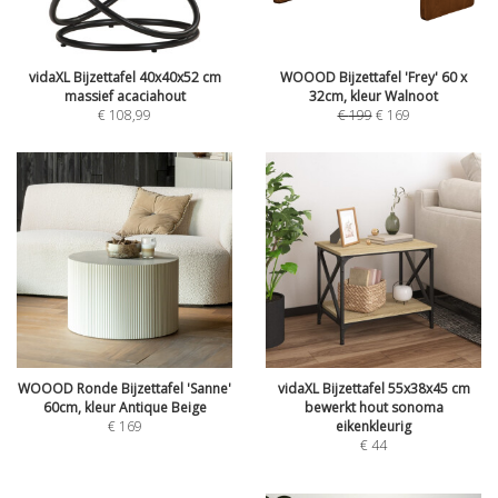
vidaXL Bijzettafel 40x40x52 cm
WOOOD Bijzettafel 'Frey' 60 x
massief acaciahout
32cm, kleur Walnoot
€
108,99
€
199
€
169
WOOOD Ronde Bijzettafel 'Sanne'
vidaXL Bijzettafel 55x38x45 cm
60cm, kleur Antique Beige
bewerkt hout sonoma
€
169
eikenkleurig
€
44