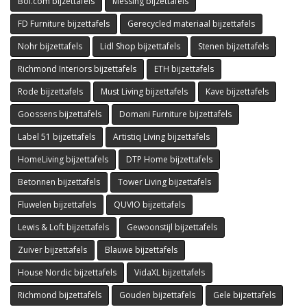
Bol.com bijzettafels
Messing bijzettafels
FD Furniture bijzettafels
Gerecycled materiaal bijzettafels
Nohr bijzettafels
Lidl Shop bijzettafels
Stenen bijzettafels
Richmond Interiors bijzettafels
ETH bijzettafels
Rode bijzettafels
Must Living bijzettafels
Kave bijzettafels
Goossens bijzettafels
Domani Furniture bijzettafels
Label 51 bijzettafels
Artistiq Living bijzettafels
HomeLiving bijzettafels
DTP Home bijzettafels
Betonnen bijzettafels
Tower Living bijzettafels
Fluwelen bijzettafels
QUVIO bijzettafels
Lewis & Loft bijzettafels
Gewoonstijl bijzettafels
Zuiver bijzettafels
Blauwe bijzettafels
House Nordic bijzettafels
VidaXL bijzettafels
Richmond bijzettafels
Gouden bijzettafels
Gele bijzettafels