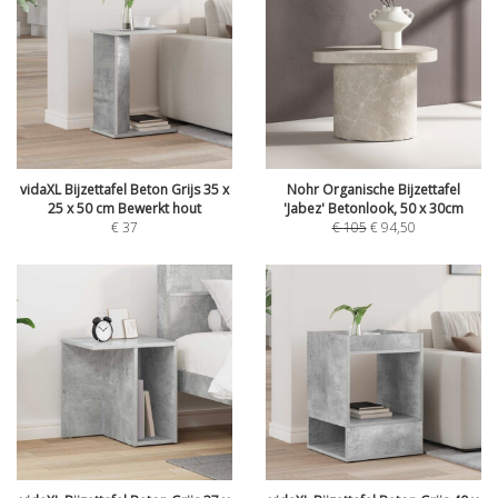
vidaXL Bijzettafel Beton Grijs 35 x
Nohr Organische Bijzettafel
25 x 50 cm Bewerkt hout
'Jabez' Betonlook, 50 x 30cm
€
37
€
105
€
94,50