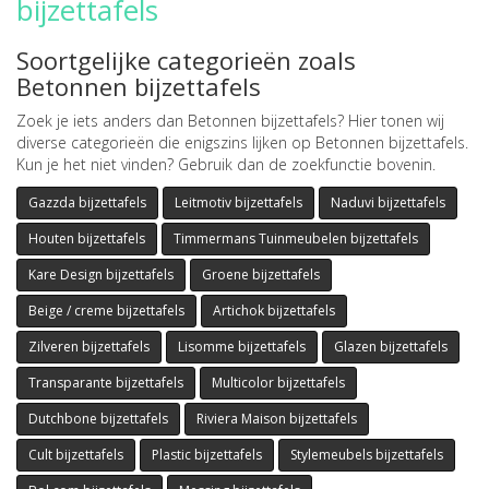
bijzettafels
Soortgelijke categorieën zoals
Betonnen bijzettafels
Zoek je iets anders dan Betonnen bijzettafels? Hier tonen wij
diverse categorieën die enigszins lijken op Betonnen bijzettafels.
Kun je het niet vinden? Gebruik dan de zoekfunctie bovenin.
Gazzda bijzettafels
Leitmotiv bijzettafels
Naduvi bijzettafels
Houten bijzettafels
Timmermans Tuinmeubelen bijzettafels
Kare Design bijzettafels
Groene bijzettafels
Beige / creme bijzettafels
Artichok bijzettafels
Zilveren bijzettafels
Lisomme bijzettafels
Glazen bijzettafels
Transparante bijzettafels
Multicolor bijzettafels
Dutchbone bijzettafels
Riviera Maison bijzettafels
Cult bijzettafels
Plastic bijzettafels
Stylemeubels bijzettafels