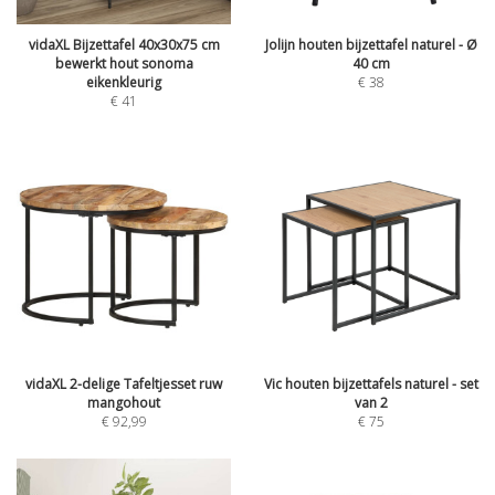
vidaXL Bijzettafel 40x30x75 cm
Jolijn houten bijzettafel naturel - Ø
bewerkt hout sonoma
40 cm
eikenkleurig
€
38
€
41
vidaXL 2-delige Tafeltjesset ruw
Vic houten bijzettafels naturel - set
mangohout
van 2
€
92,99
€
75