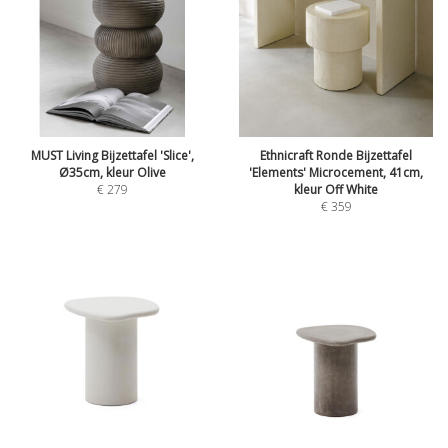
MUST Living Bijzettafel 'Slice',
Ethnicraft Ronde Bijzettafel
Ø35cm, kleur Olive
'Elements' Microcement, 41cm,
€
279
kleur Off White
€
359