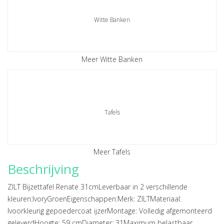
Witte Banken
Meer Witte Banken
Tafels
Meer Tafels
Beschrijving
ZILT Bijzettafel Renate 31cmLeverbaar in 2 verschillende
kleuren:IvoryGroenEigenschappen:Merk: ZILTMateriaal:
Ivoorkleurig gepoedercoat ijzerMontage: Volledig afgemonteerd
geleverdHoogte: 59 cmDiameter: 31Maximum belastbaar