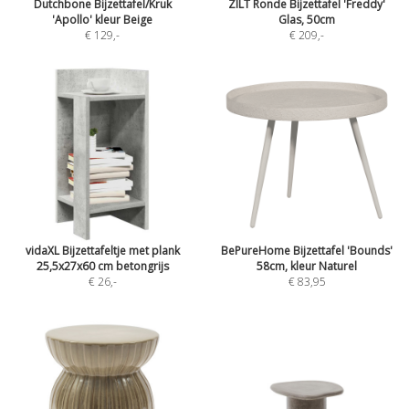
Dutchbone Bijzettafel/Kruk
ZILT Ronde Bijzettafel 'Freddy'
'Apollo' kleur Beige
Glas, 50cm
€ 129
,-
€ 209
,-
vidaXL Bijzettafeltje met plank
BePureHome Bijzettafel 'Bounds'
25,5x27x60 cm betongrijs
58cm, kleur Naturel
€ 26
,-
€ 83,95