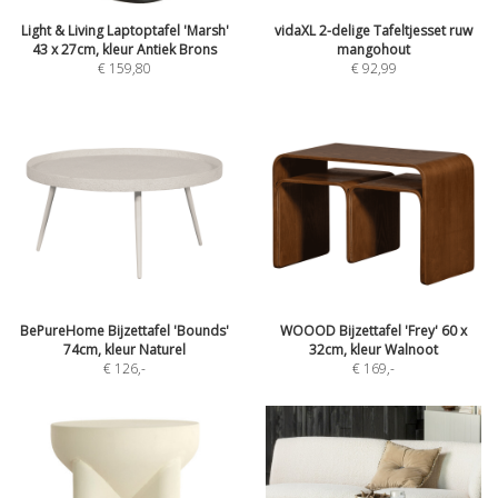
Light & Living Laptoptafel 'Marsh'
vidaXL 2-delige Tafeltjesset ruw
43 x 27cm, kleur Antiek Brons
mangohout
€ 159,80
€ 92,99
BePureHome Bijzettafel 'Bounds'
WOOOD Bijzettafel 'Frey' 60 x
74cm, kleur Naturel
32cm, kleur Walnoot
€ 126
,-
€ 169
,-