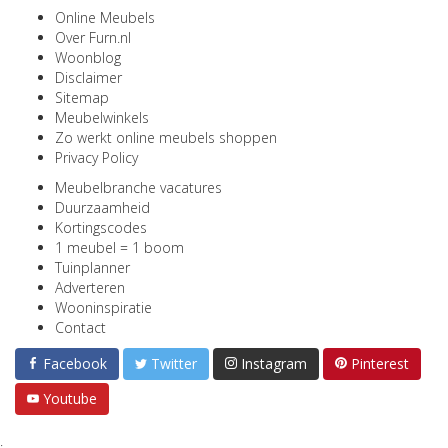
Online Meubels
Over Furn.nl
Woonblog
Disclaimer
Sitemap
Meubelwinkels
Zo werkt online meubels shoppen
Privacy Policy
Meubelbranche vacatures
Duurzaamheid
Kortingscodes
1 meubel = 1 boom
Tuinplanner
Adverteren
Wooninspiratie
Contact
Facebook
Twitter
Instagram
Pinterest
Youtube
;