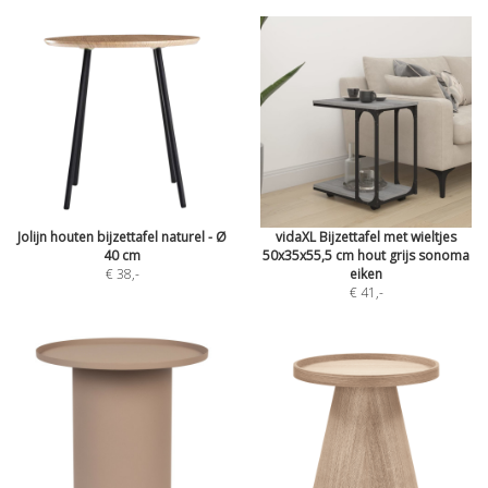
Jolijn houten bijzettafel naturel - Ø
vidaXL Bijzettafel met wieltjes
40 cm
50x35x55,5 cm hout grijs sonoma
€ 38
,-
eiken
€ 41
,-