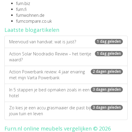
furn.biz
furn.fi
furnwohnen.de
furncompare.co.uk
Laatste blogartikelen
Meervoud van handvat: wat is juist?
1 dag geleden
Action Solar Noodradio Review – het tientje
1 dag geleden
waard?
Action Powerbank review: 4 jaar ervaring
2 dagen geleden
met mijn Varta Powerbank
In 5 stappen je bed opmaken zoals in een
3 dagen geleden
hotel
Zo kies je een accu grasmaaier die past bij
3 dagen geleden
jouw tuin en leven
Furn.nl online meubels vergelijken © 2026