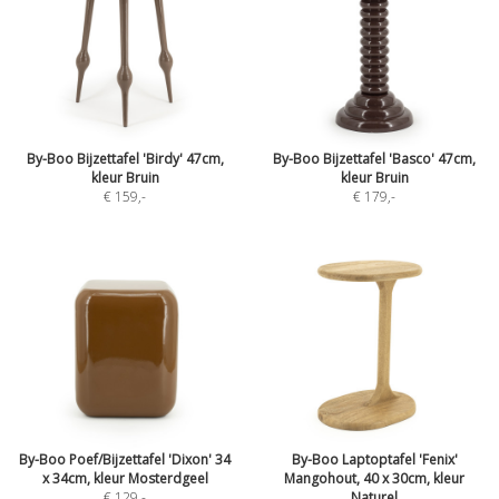
By-Boo Bijzettafel 'Birdy' 47cm,
By-Boo Bijzettafel 'Basco' 47cm,
kleur Bruin
kleur Bruin
€ 159
,-
€ 179
,-
By-Boo Poef/Bijzettafel 'Dixon' 34
By-Boo Laptoptafel 'Fenix'
x 34cm, kleur Mosterdgeel
Mangohout, 40 x 30cm, kleur
€ 129
,-
Naturel