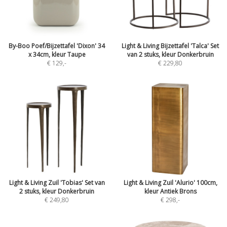
By-Boo Poef/Bijzettafel 'Dixon' 34
Light & Living Bijzettafel 'Talca' Set
x 34cm, kleur Taupe
van 2 stuks, kleur Donkerbruin
€ 129
,-
€ 229,80
Light & Living Zuil 'Tobias' Set van
Light & Living Zuil 'Alurio' 100cm,
2 stuks, kleur Donkerbruin
kleur Antiek Brons
€ 249,80
€ 298
,-