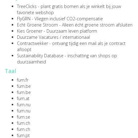
TreeClicks
- plant gratis bomen als je winkelt bij jouw
favoriete webshop
FlyGRN
- Vliegen inclusief CO2-compensatie
Echt Groene Stroom
- Alleen écht groene stroom afsluiten
Kies Groener
- Duurzaam leven platform
Duurzame Vacatures
/
internationaal
Contractwekker
- ontvang tijdig een mail als je contract
afloopt
Sustainability Database
- inschatting van shops op
duurzaamheid
Taal
furn.fr
furn.be
furn.be
furn.at
furn.nu
furn.nu
furn.se
furn.ch
furn.ch
furn.pt