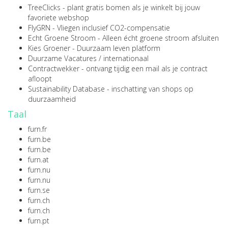
TreeClicks
- plant gratis bomen als je winkelt bij jouw
favoriete webshop
FlyGRN
- Vliegen inclusief CO2-compensatie
Echt Groene Stroom
- Alleen écht groene stroom afsluiten
Kies Groener
- Duurzaam leven platform
Duurzame Vacatures
/
internationaal
Contractwekker
- ontvang tijdig een mail als je contract
afloopt
Sustainability Database
- inschatting van shops op
duurzaamheid
Taal
furn.fr
furn.be
furn.be
furn.at
furn.nu
furn.nu
furn.se
furn.ch
furn.ch
furn.pt