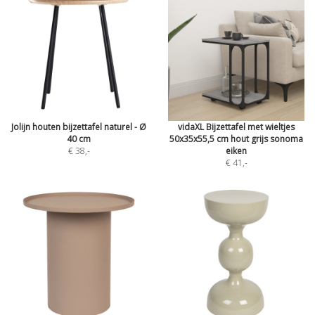
Jolijn houten bijzettafel naturel - Ø
vidaXL Bijzettafel met wieltjes
40 cm
50x35x55,5 cm hout grijs sonoma
€ 38
,-
eiken
€ 41
,-