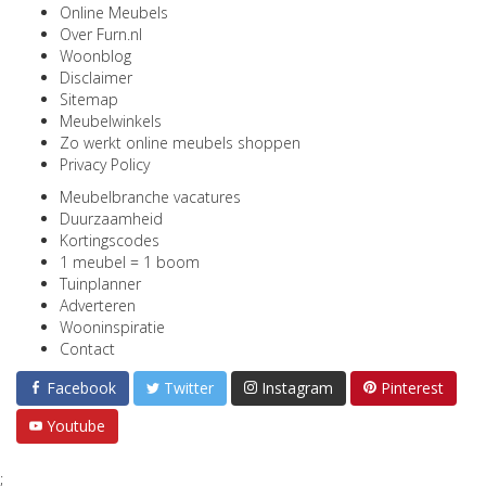
Online Meubels
Over Furn.nl
Woonblog
Disclaimer
Sitemap
Meubelwinkels
Zo werkt online meubels shoppen
Privacy Policy
Meubelbranche vacatures
Duurzaamheid
Kortingscodes
1 meubel = 1 boom
Tuinplanner
Adverteren
Wooninspiratie
Contact
Facebook
Twitter
Instagram
Pinterest
Youtube
;