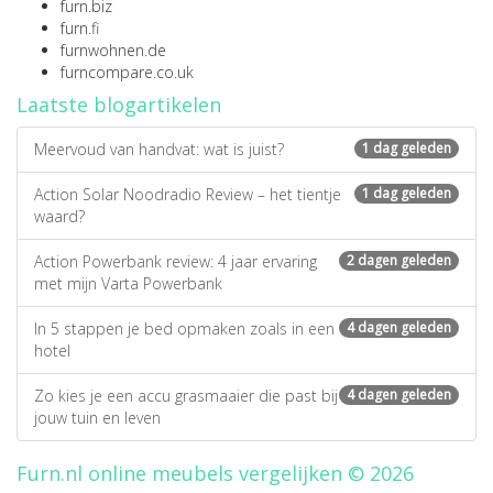
furn.biz
furn.fi
furnwohnen.de
furncompare.co.uk
Laatste blogartikelen
Meervoud van handvat: wat is juist?
1 dag geleden
Action Solar Noodradio Review – het tientje
1 dag geleden
waard?
Action Powerbank review: 4 jaar ervaring
2 dagen geleden
met mijn Varta Powerbank
In 5 stappen je bed opmaken zoals in een
4 dagen geleden
hotel
Zo kies je een accu grasmaaier die past bij
4 dagen geleden
jouw tuin en leven
Furn.nl online meubels vergelijken © 2026