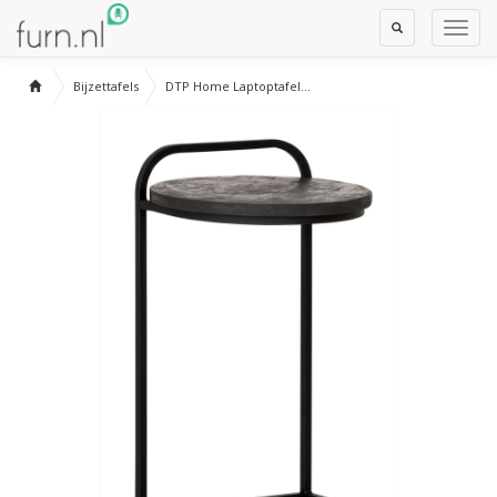
Toggle
Toggl
Search
Navig
Bijzettafels
DTP Home Laptoptafel...