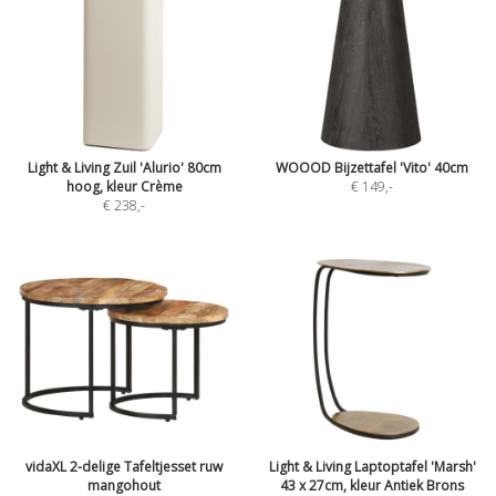
Light & Living Zuil 'Alurio' 80cm
WOOOD Bijzettafel 'Vito' 40cm
hoog, kleur Crème
€ 149
,-
€ 238
,-
vidaXL 2-delige Tafeltjesset ruw
Light & Living Laptoptafel 'Marsh'
mangohout
43 x 27cm, kleur Antiek Brons