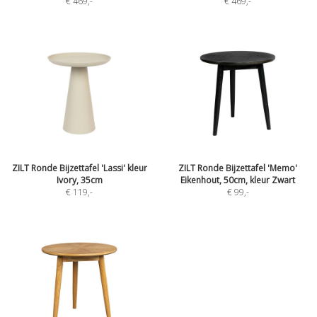
€ 469
,-
€ 469
,-
ZILT Ronde Bijzettafel 'Lassi' kleur
ZILT Ronde Bijzettafel 'Memo'
Ivory, 35cm
Eikenhout, 50cm, kleur Zwart
€ 119
,-
€ 99
,-