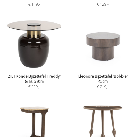
€ 119
,-
€ 129
,-
ZILT Ronde Bijzettafel 'Freddy'
Eleonora Bijzettafel 'Bobbie'
Glas, 59cm
45cm
€ 239
,-
€ 219
,-