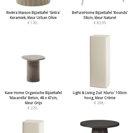
Rivièra Maison Bijzettafel 'Sintra'
BePureHome Bijzettafel 'Bounds'
Keramiek, kleur Urban Olive
58cm, kleur Naturel
€ 139
,-
€ 83,95
Kave Home Organische Bijzettafel
Light & Living Zuil 'Alurio' 100cm
'Macarella' Beton, 48 x 47cm,
hoog, kleur Crème
kleur Grijs
€ 298
,-
€ 229
,-