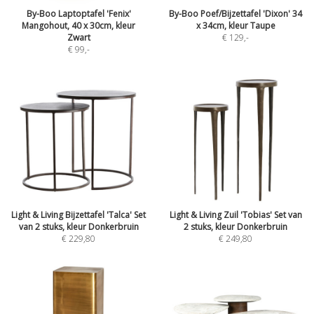
By-Boo Laptoptafel 'Fenix'
By-Boo Poef/Bijzettafel 'Dixon' 34
Mangohout, 40 x 30cm, kleur
x 34cm, kleur Taupe
Zwart
€ 129
,-
€ 99
,-
Light & Living Bijzettafel 'Talca' Set
Light & Living Zuil 'Tobias' Set van
van 2 stuks, kleur Donkerbruin
2 stuks, kleur Donkerbruin
€ 229,80
€ 249,80