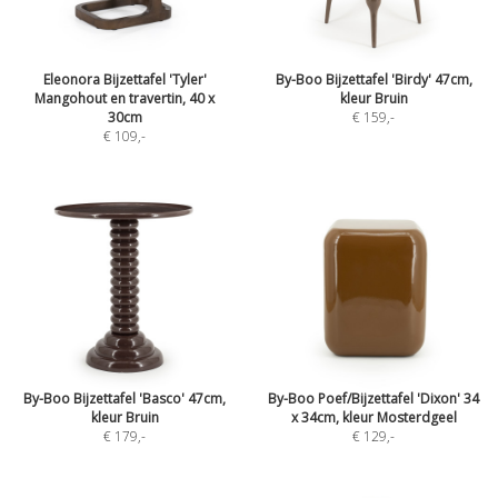
Eleonora Bijzettafel 'Tyler'
By-Boo Bijzettafel 'Birdy' 47cm,
Mangohout en travertin, 40 x
kleur Bruin
30cm
€ 159
,-
€ 109
,-
By-Boo Bijzettafel 'Basco' 47cm,
By-Boo Poef/Bijzettafel 'Dixon' 34
kleur Bruin
x 34cm, kleur Mosterdgeel
€ 179
,-
€ 129
,-