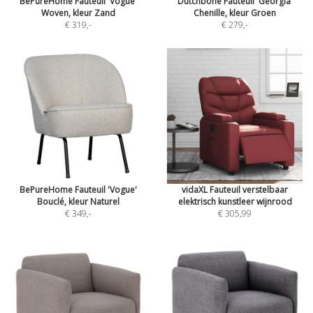
BePureHome Fauteuil 'Vogue'
Dutchbone Fauteuil 'Georgia'
Woven, kleur Zand
Chenille, kleur Groen
€ 319
,-
€ 279
,-
BePureHome Fauteuil 'Vogue'
vidaXL Fauteuil verstelbaar
Bouclé, kleur Naturel
elektrisch kunstleer wijnrood
€ 349
,-
€ 305,99