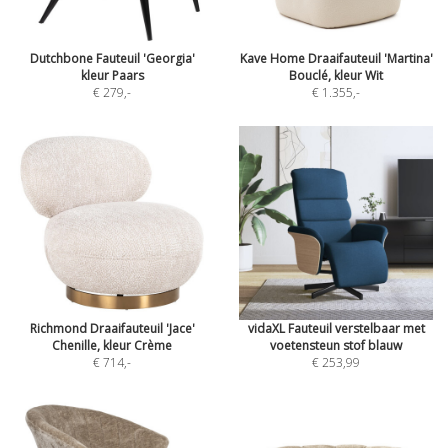
Dutchbone Fauteuil 'Georgia'
Kave Home Draaifauteuil 'Martina'
kleur Paars
Bouclé, kleur Wit
€ 279
,-
€ 1.355
,-
Richmond Draaifauteuil 'Jace'
vidaXL Fauteuil verstelbaar met
Chenille, kleur Crème
voetensteun stof blauw
€ 714
,-
€ 253,99