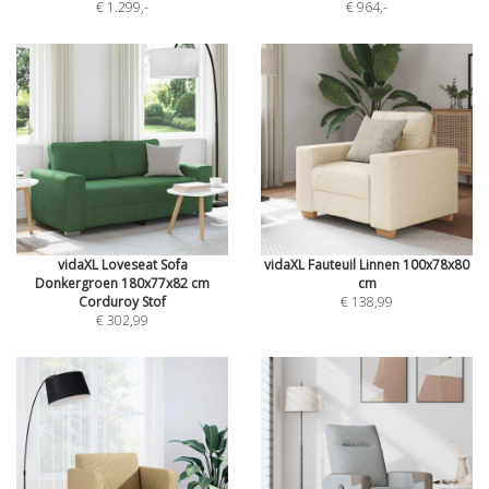
€ 1.299
,-
€ 964
,-
vidaXL Loveseat Sofa
vidaXL Fauteuil Linnen 100x78x80
Donkergroen 180x77x82 cm
cm
Corduroy Stof
€ 138,99
€ 302,99