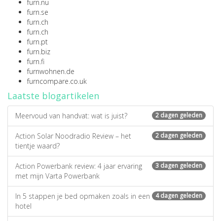
furn.nu
furn.se
furn.ch
furn.ch
furn.pt
furn.biz
furn.fi
furnwohnen.de
furncompare.co.uk
Laatste blogartikelen
Meervoud van handvat: wat is juist?
2 dagen geleden
Action Solar Noodradio Review – het
2 dagen geleden
tientje waard?
Action Powerbank review: 4 jaar ervaring
3 dagen geleden
met mijn Varta Powerbank
In 5 stappen je bed opmaken zoals in een
4 dagen geleden
hotel