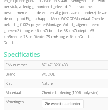
enige tijd een glanzend zitvlak ontstaan.LeveringHet artikel wordt
per stuk, volledig gemonteerd, geleverd. Plaats voor het
beschermen van harde vloeren viltglijders aan de onderzijde van
de draaipoot.Eigenschappen:Merk: WOOODMateriaal: Chenille
bekleding (100% polyester)Montage: Volledig afgemonteerd
geleverdZithoogte: 46 cmZitbreedte: 58 cmZitdiepte: 65
cmBreedte: 78 cmDiepte: 79 cmHoogte: 64 cmDraaibaar:
Draaibaar
Specificaties
EAN nummer
8714713201433
Brand
WOOOD
Kleur
Naturel
Materiaal
Chenille bekleding (100% polyester)
Afmetingen
Zie website aanbieder