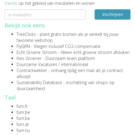
trends
op het gebied van meubelen en wonen
Inschrijven
Bekijk ook eens
TreeClicks
- plant gratis bomen als je winkelt bij jouw
favoriete webshop
FlyGRN
- Vliegen inclusief CO2-compensatie
Echt Groene Stroom
- Alleen écht groene stroom afsluiten
Kies Groener
- Duurzaam leven platform
Duurzame Vacatures
/
internationaal
Contractwekker
- ontvang tijdig een mail als je contract
afloopt
Sustainability Database
- inschatting van shops op
duurzaamheid
Taal
furn.fr
furn.be
furn.be
furn.at
furn.nu