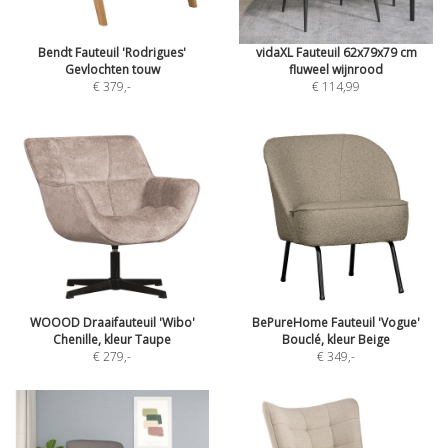
Bendt Fauteuil 'Rodrigues'
vidaXL Fauteuil 62x79x79 cm
Gevlochten touw
fluweel wijnrood
€ 379
,-
€ 114,99
WOOOD Draaifauteuil 'Wibo'
BePureHome Fauteuil 'Vogue'
Chenille, kleur Taupe
Bouclé, kleur Beige
€ 279
,-
€ 349
,-