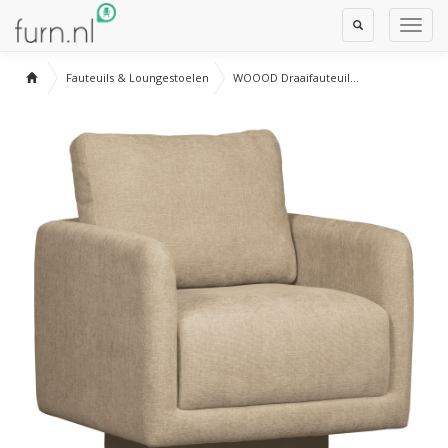
Toggle
Toggl
Search
Navig
Fauteuils & Loungestoelen
WOOOD Draaifauteuil...