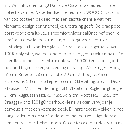
x D 79 cmBold en bulky! Dat is de Oscar draaifauteuil uit de
collectie van het Nederlandse interieurmerk WOOOD. Oscar is
van top tot teen bekleed met een zachte chenille wat het
vierkante design een vriendelijke uitstraling geeft. De draaipoot
zorgt voor extra luxueus zitcomfort.MateriaalOnze Aaf chenille
heeft een opvallende structuur, wat zorgt voor een luxe
uitstraling en bijzondere glans. De zachte stof is gemaakt van
100% polyester, wat het onderhoud zeer gemakkelijk maakt. De
chenille stof heeft een Martindale van 100.000 en is dus goed
bestand tegen lussen, verkleuring en slijtage.Afmetingen- Hoogte:
64 cm- Breedte: 78 cm- Diepte: 79 cm- Zithoogte: 46 cm-
Zitbreedte: 58 cm- Zitdiepte: 65 cm- Dikte zitting: 36 cm- Dikte
zitkussen: 27 cm- Armleuning HxB: 51x68 cm- Rugleuninghoogte:
51 cm- Rugkussen HxBxD: 43x58x19 cm- Poot HxB: 12x55 cm-
Draaggewicht: 120 kgOnderhoudKleine vlekken verwijder je
eenvoudig met een vochtige doek. Bij hardnekkige vlekken is het
aangeraden om de stof te deppen met een vochtige doek en
een neutrale meubelshampoo. Op de favoriete zitplaats kan na