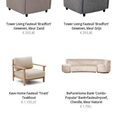
Tower Living Fauteuil 'Bradfort'
Tower Living Fauteuil 'Bradfort'
Geweven, kleur Zand
Geweven, kleur Grijs
€ 293,40
€ 293,40
Kave Home Fauteuil 'Tirant'
BePureHome Bank 'Combi-
Teakhout
Popular' Bank+fauteuil+poef,
€ 1.159,20
Chenille, kleur Naturel
€ 1.799
,-