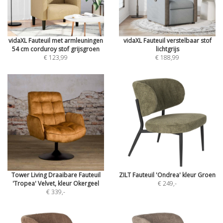
vidaXL Fauteuil met armleuningen
vidaXL Fauteuil verstelbaar stof
54 cm corduroy stof grijsgroen
lichtgrijs
€ 123,99
€ 188,99
Tower Living Draaibare Fauteuil
ZILT Fauteuil 'Ondrea' kleur Groen
'Tropea' Velvet, kleur Okergeel
€ 249
,-
€ 339
,-