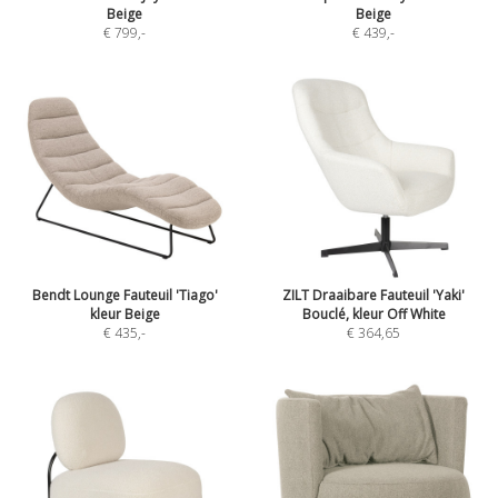
Beige
Beige
€ 799
,-
€ 439
,-
Bendt Lounge Fauteuil 'Tiago'
ZILT Draaibare Fauteuil 'Yaki'
kleur Beige
Bouclé, kleur Off White
€ 435
,-
€ 364,65