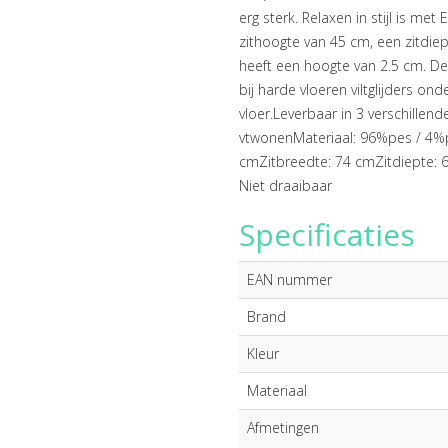
erg sterk. Relaxen in stijl is me
zithoogte van 45 cm, een zitdie
heeft een hoogte van 2.5 cm. De
bij harde vloeren viltglijders o
vloer.Leverbaar in 3 verschillen
vtwonenMateriaal: 96%pes / 4%p
cmZitbreedte: 74 cmZitdiepte:
Niet draaibaar
Specificaties
EAN nummer
Brand
Kleur
Materiaal
Afmetingen