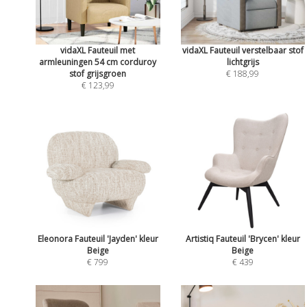
vidaXL Fauteuil met
vidaXL Fauteuil verstelbaar stof
armleuningen 54 cm corduroy
lichtgrijs
stof grijsgroen
€ 188,99
€ 123,99
Eleonora Fauteuil 'Jayden' kleur
Artistiq Fauteuil 'Brycen' kleur
Beige
Beige
€ 799
€ 439