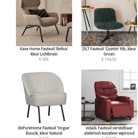
Kave Home Fauteuil 'Belina'
ZILT Fauteuil 'Quintin' Rib, kleur
kleur Lichtbruin
Groen
€ 399
€ 164,50
BePureHome Fauteuil 'Vogue'
vidaXL Fauteuil verstelbaar
Bouclé, kleur Naturel
elektrisch kunstleer wijnrood