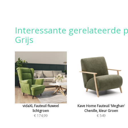
Interessante gerelateerde p
Grijs
vidaXL Fauteuil fluweel
Kave Home Fauteuil 'Meghan'
lichtgroen
Chenille, kleur Groen
€ 174,99
€ 549