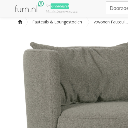
De
Groene(re)
Meubelzoekmachine
Fauteuils & Loungestoelen
vtwonen Fauteuil...