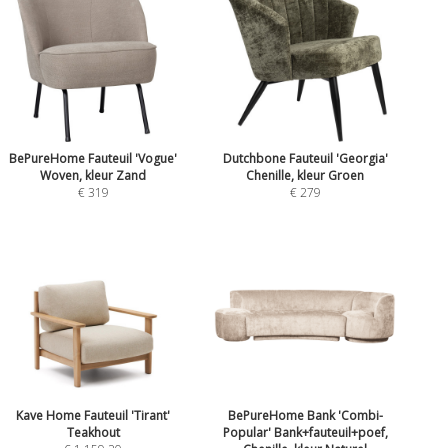
BePureHome Fauteuil 'Vogue'
Dutchbone Fauteuil 'Georgia'
Woven, kleur Zand
Chenille, kleur Groen
€ 319
€ 279
Kave Home Fauteuil 'Tirant'
BePureHome Bank 'Combi-
Teakhout
Popular' Bank+fauteuil+poef,