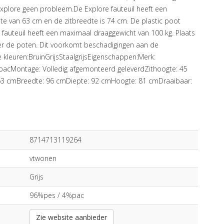
t Explore geen probleem.De Explore fauteuil heeft een
pte van 63 cm en de zitbreedte is 74 cm. De plastic poot
 fauteuil heeft een maximaal draaggewicht van 100 kg. Plaats
nder de poten. Dit voorkomt beschadigingen aan de
de kleuren:BruinGrijsStaalgrijsEigenschappen:Merk:
acMontage: Volledig afgemonteerd geleverdZithoogte: 45
 63 cmBreedte: 96 cmDiepte: 92 cmHoogte: 81 cmDraaibaar:
8714713119264
vtwonen
Grijs
96%pes / 4%pac
Zie website aanbieder