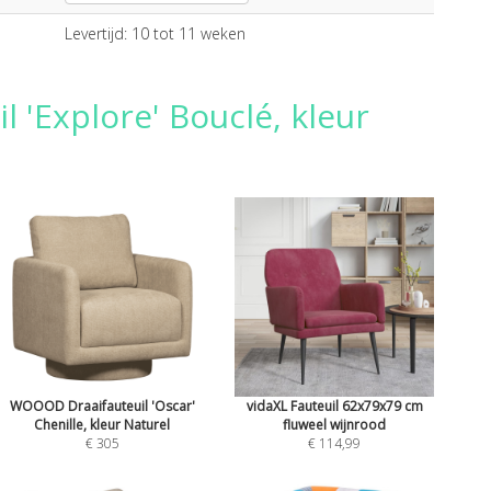
Levertijd: 10 tot 11 weken
 'Explore' Bouclé, kleur
WOOOD Draaifauteuil 'Oscar'
vidaXL Fauteuil 62x79x79 cm
Chenille, kleur Naturel
fluweel wijnrood
€ 305
€ 114,99