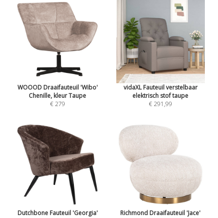
WOOOD Draaifauteuil 'Wibo'
vidaXL Fauteuil verstelbaar
Chenille, kleur Taupe
elektrisch stof taupe
€ 279
€ 291,99
Dutchbone Fauteuil 'Georgia'
Richmond Draaifauteuil 'Jace'