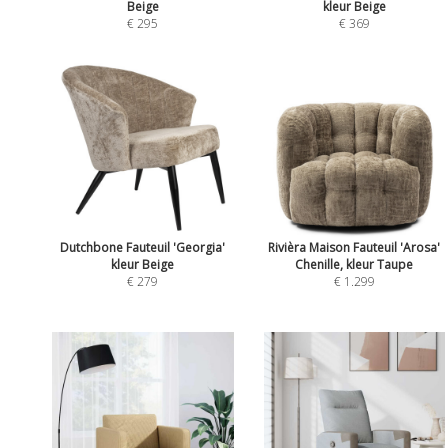
Beige
kleur Beige
€ 295
€ 369
Dutchbone Fauteuil 'Georgia'
Rivièra Maison Fauteuil 'Arosa'
kleur Beige
Chenille, kleur Taupe
€ 279
€ 1.299