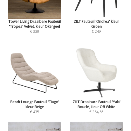
Tower Living Draaibare Fauteuil
ZILT Fauteuil 'Ondrea' kleur
'Tropea' Velvet, kleur Okergeel
Groen
€ 339
€ 249
Bendt Lounge Fauteuil 'Tiago'
ZILT Draaibare Fauteuil 'Yaki'
kleur Beige
Bouclé, kleur Off White
€ 435
€ 364,65