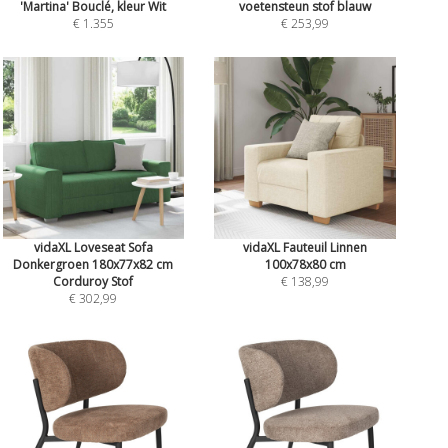
'Martina' Bouclé, kleur Wit
voetensteun stof blauw
€ 1.355
€ 253,99
vidaXL Loveseat Sofa
vidaXL Fauteuil Linnen
Donkergroen 180x77x82 cm
100x78x80 cm
Corduroy Stof
€ 138,99
€ 302,99