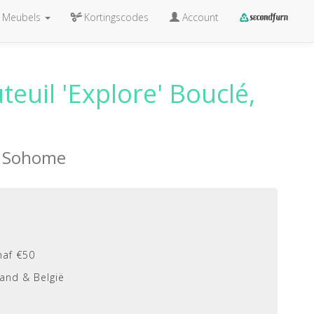
Meubels
Kortingscodes
Account
euil 'Explore' Bouclé,
n
Sohome
naf €50
and & België