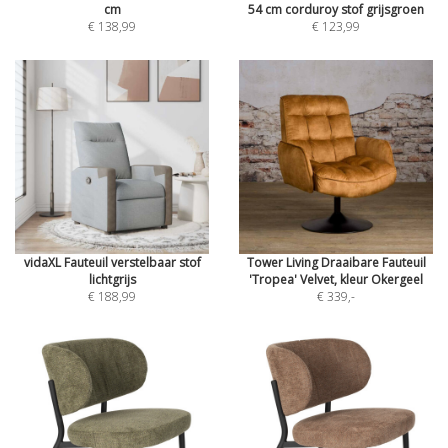
cm
54 cm corduroy stof grijsgroen
€ 138,99
€ 123,99
vidaXL Fauteuil verstelbaar stof
Tower Living Draaibare Fauteuil
lichtgrijs
'Tropea' Velvet, kleur Okergeel
€ 188,99
€ 339
,-