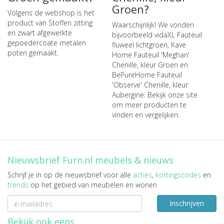
Groen?
Volgens de webshop is het
product van Stoffen zitting
Waarschijnlijk! We vonden
en zwart afgewerkte
bijvoorbeeld
vidaXL Fauteuil
gepoedercoate metalen
fluweel lichtgroen
,
Kave
poten gemaakt.
Home Fauteuil 'Meghan'
Chenille, kleur Groen
en
BePureHome Fauteuil
'Observe' Chenille, kleur
Aubergine
. Bekijk onze site
om meer producten te
vinden en vergelijken.
Nieuwsbrief Furn.nl meubels & nieuws
Schrijf je in op de nieuwsbrief voor alle
acties
,
kortingscodes
en
trends
op het gebied van meubelen en wonen
Inschrijven
Bekijk ook eens