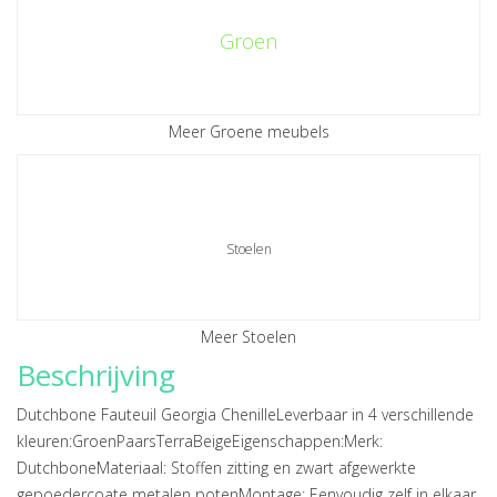
Groen
Meer Groene meubels
Stoelen
Meer Stoelen
Beschrijving
Dutchbone Fauteuil Georgia ChenilleLeverbaar in 4 verschillende
kleuren:GroenPaarsTerraBeigeEigenschappen:Merk:
DutchboneMateriaal: Stoffen zitting en zwart afgewerkte
gepoedercoate metalen potenMontage: Eenvoudig zelf in elkaar