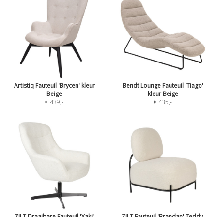
Artistiq Fauteuil 'Brycen' kleur
Bendt Lounge Fauteuil 'Tiago'
Beige
kleur Beige
€ 439
,-
€ 435
,-
ZILT Draaibare Fauteuil 'Yaki'
ZILT Fauteuil 'Brandan' Teddy,