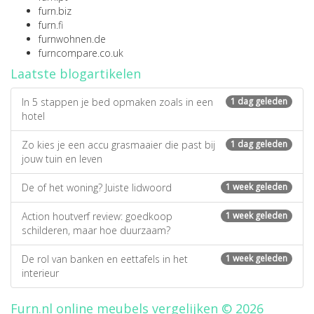
furn.biz
furn.fi
furnwohnen.de
furncompare.co.uk
Laatste blogartikelen
In 5 stappen je bed opmaken zoals in een
1 dag geleden
hotel
Zo kies je een accu grasmaaier die past bij
1 dag geleden
jouw tuin en leven
De of het woning? Juiste lidwoord
1 week geleden
Action houtverf review: goedkoop
1 week geleden
schilderen, maar hoe duurzaam?
De rol van banken en eettafels in het
1 week geleden
interieur
Furn.nl online meubels vergelijken © 2026