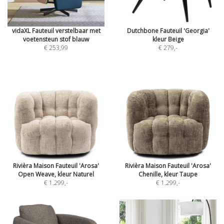
vidaXL Fauteuil verstelbaar met
Dutchbone Fauteuil 'Georgia'
voetensteun stof blauw
kleur Beige
€ 253,99
€ 279
,-
Rivièra Maison Fauteuil 'Arosa'
Rivièra Maison Fauteuil 'Arosa'
Open Weave, kleur Naturel
Chenille, kleur Taupe
€ 1.299
,-
€ 1.299
,-