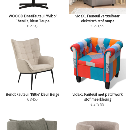
WOOOD Draaifauteuil 'Wibo'
vidaXL Fauteuil verstelbaar
Chenille, kleur Taupe
elektrisch stof taupe
€ 279
,-
€ 291,99
Bendt Fauteuil 'Kittie' kleur Beige
vidaXL Fauteuil met patchwork
€ 345
,-
stof meerkleurig
€ 249,99