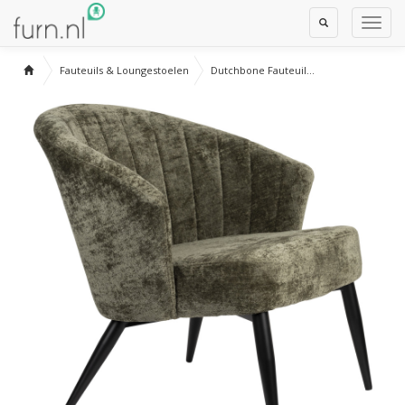
Toggle
Toggl
Search
Navig
Fauteuils & Loungestoelen
Dutchbone Fauteuil...