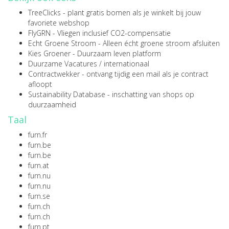
TreeClicks
- plant gratis bomen als je winkelt bij jouw
favoriete webshop
FlyGRN
- Vliegen inclusief CO2-compensatie
Echt Groene Stroom
- Alleen écht groene stroom afsluiten
Kies Groener
- Duurzaam leven platform
Duurzame Vacatures
/
internationaal
Contractwekker
- ontvang tijdig een mail als je contract
afloopt
Sustainability Database
- inschatting van shops op
duurzaamheid
Taal
furn.fr
furn.be
furn.be
furn.at
furn.nu
furn.nu
furn.se
furn.ch
furn.ch
furn.pt