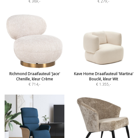
€ 369
,-
€ 279
,-
Richmond Draaifauteuil 'Jace'
Kave Home Draaifauteuil 'Martina'
Chenille, kleur Crème
Bouclé, kleur Wit
€ 714
,-
€ 1.355
,-