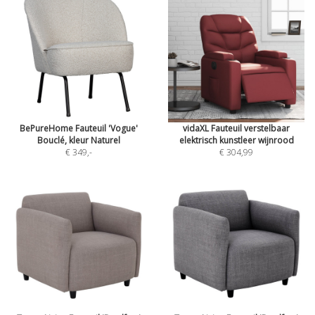
BePureHome Fauteuil 'Vogue'
vidaXL Fauteuil verstelbaar
Bouclé, kleur Naturel
elektrisch kunstleer wijnrood
€ 349
,-
€ 304,99