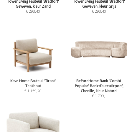
Tower Living Fauteuil 'Bradfort'
Tower Living Fauteuil 'Bradfort'
Geweven, kleur Zand
Geweven, kleur Grijs
€ 293,40
€ 293,40
Kave Home Fauteuil 'Tirant'
BePureHome Bank 'Combi-
Teakhout
Popular' Bank+fauteuil+poef,
€ 1.159,20
Chenille, kleur Naturel
€ 1.799
,-