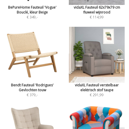
BePureHome Fauteuil 'Vogue'
vidaXL Fauteuil 62x79x79 cm
Bouclé, kleur Beige
fluweel wijnrood
€ 349
,-
€ 114,99
Bendt Fauteuil 'Rodrigues'
vidaXL Fauteuil verstelbaar
Gevlochten touw
elektrisch stof taupe
€ 379
,-
€ 291,99