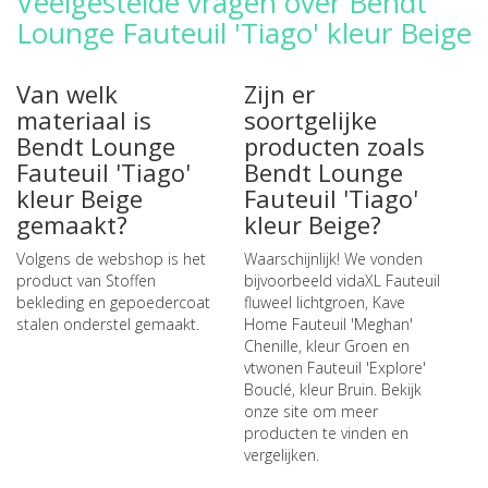
Veelgestelde vragen over Bendt
Lounge Fauteuil 'Tiago' kleur Beige
Van welk
Zijn er
materiaal is
soortgelijke
Bendt Lounge
producten zoals
Fauteuil 'Tiago'
Bendt Lounge
kleur Beige
Fauteuil 'Tiago'
gemaakt?
kleur Beige?
Volgens de webshop is het
Waarschijnlijk! We vonden
product van Stoffen
bijvoorbeeld
vidaXL Fauteuil
bekleding en gepoedercoat
fluweel lichtgroen
,
Kave
stalen onderstel gemaakt.
Home Fauteuil 'Meghan'
Chenille, kleur Groen
en
vtwonen Fauteuil 'Explore'
Bouclé, kleur Bruin
. Bekijk
onze site om meer
producten te vinden en
vergelijken.