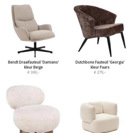
Bendt Draaifauteuil 'Damiano'
Dutchbone Fauteuil 'Georgia'
kleur Beige
kleur Paars
€ 369
,-
€ 279
,-