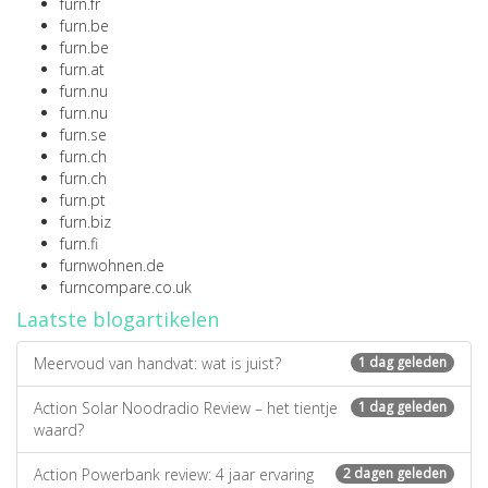
furn.fr
furn.be
furn.be
furn.at
furn.nu
furn.nu
furn.se
furn.ch
furn.ch
furn.pt
furn.biz
furn.fi
furnwohnen.de
furncompare.co.uk
Laatste blogartikelen
Meervoud van handvat: wat is juist?
1 dag geleden
Action Solar Noodradio Review – het tientje
1 dag geleden
waard?
Action Powerbank review: 4 jaar ervaring
2 dagen geleden