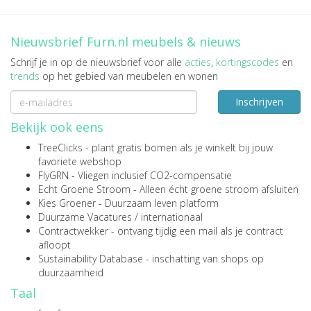
Nieuwsbrief Furn.nl meubels & nieuws
Schrijf je in op de nieuwsbrief voor alle
acties
,
kortingscodes
en
trends
op het gebied van meubelen en wonen
Inschrijven
Bekijk ook eens
TreeClicks
- plant gratis bomen als je winkelt bij jouw
favoriete webshop
FlyGRN
- Vliegen inclusief CO2-compensatie
Echt Groene Stroom
- Alleen écht groene stroom afsluiten
Kies Groener
- Duurzaam leven platform
Duurzame Vacatures
/
internationaal
Contractwekker
- ontvang tijdig een mail als je contract
afloopt
Sustainability Database
- inschatting van shops op
duurzaamheid
Taal