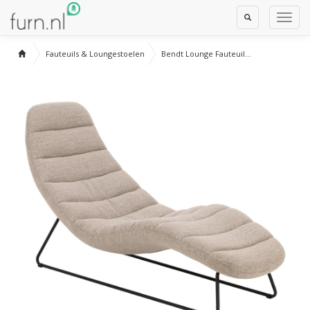
Toggle
Toggl
Search
Navig
Fauteuils & Loungestoelen
Bendt Lounge Fauteuil...