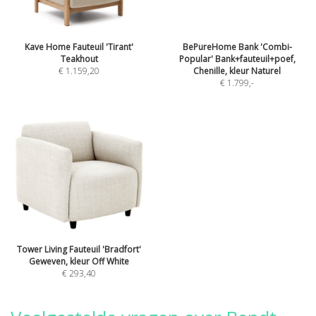
Kave Home Fauteuil 'Tirant'
BePureHome Bank 'Combi-
Teakhout
Popular' Bank+fauteuil+poef,
€ 1.159,20
Chenille, kleur Naturel
€ 1.799
,-
Tower Living Fauteuil 'Bradfort'
Geweven, kleur Off White
€ 293,40