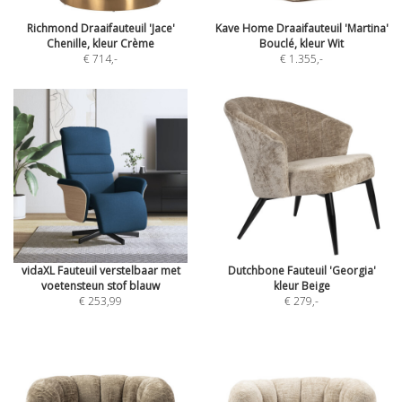
Richmond Draaifauteuil 'Jace'
Kave Home Draaifauteuil 'Martina'
Chenille, kleur Crème
Bouclé, kleur Wit
€ 714
,-
€ 1.355
,-
vidaXL Fauteuil verstelbaar met
Dutchbone Fauteuil 'Georgia'
voetensteun stof blauw
kleur Beige
€ 253,99
€ 279
,-