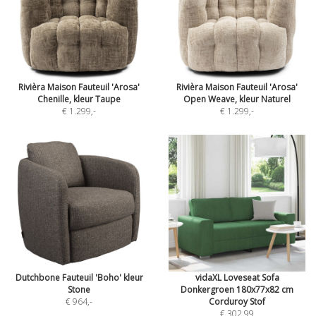
Rivièra Maison Fauteuil 'Arosa'
Rivièra Maison Fauteuil 'Arosa'
Chenille, kleur Taupe
Open Weave, kleur Naturel
€ 1.299
,-
€ 1.299
,-
Dutchbone Fauteuil 'Boho' kleur
vidaXL Loveseat Sofa
Stone
Donkergroen 180x77x82 cm
€ 964
,-
Corduroy Stof
€ 302,99