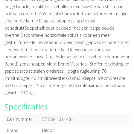
beige bouclé, maakt het niet alleen een kwestie van stijl maar
ook van comfort. Zo'n meubel bevordert van nature een rustige
sfeer in de kamer.Elegante zitoplossing die rust
benadruktSoepel silhouet bekleed met een beige bouclé
overtrekDecoratieve horizontale stiksels voor een meer
gestructureerde lookStaand op een zwart gepoedercoate stalen
sledevoet met een moderne flairOntworpen door onze
huisontwerper Lasse Cha Pedersen en exclusief beschermd voor
BendtEigenschappen:Merk: BendtMateriaal: Stoffen bekleding en
gepoedercoat stalen onderstelHoogte rugleuning: 76
cmZithoogte: 40 cmZitbreedte: 63 cmZitdiepte: 99 cmBreedte:
63.0 cmDiepte: 156.0 cmHoogte: 86.0 cmMaximum belastbaar
gewicht: 110 kg
Specificaties
EAN nummer
5713941311481
Brand
Bendt