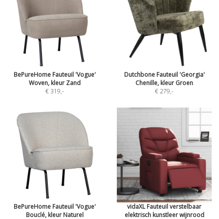
BePureHome Fauteuil 'Vogue'
Dutchbone Fauteuil 'Georgia'
Woven, kleur Zand
Chenille, kleur Groen
€ 319
,-
€ 279
,-
BePureHome Fauteuil 'Vogue'
vidaXL Fauteuil verstelbaar
Bouclé, kleur Naturel
elektrisch kunstleer wijnrood