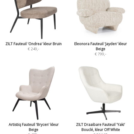
ZILT Fauteuil 'Ondrea' kleur Bruin
Eleonora Fauteuil 'Jayden' kleur
€ 249
,-
Beige
€ 799
,-
Artistiq Fauteuil 'Brycen' kleur
ZILT Draaibare Fauteuil 'Yaki'
Beige
Bouclé, kleur Off White