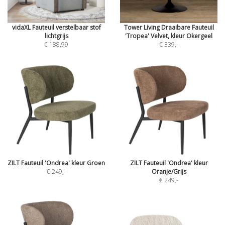
vidaXL Fauteuil verstelbaar stof
Tower Living Draaibare Fauteuil
lichtgrijs
'Tropea' Velvet, kleur Okergeel
€ 188,99
€ 339
,-
ZILT Fauteuil 'Ondrea' kleur Groen
ZILT Fauteuil 'Ondrea' kleur
€ 249
,-
Oranje/Grijs
€ 249
,-