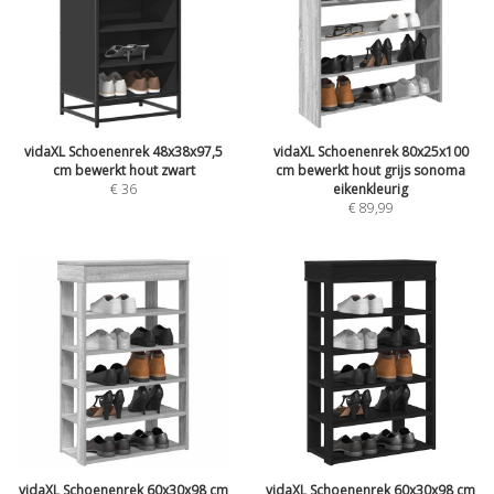
vidaXL Schoenenrek 48x38x97,5
vidaXL Schoenenrek 80x25x100
cm bewerkt hout zwart
cm bewerkt hout grijs sonoma
€
36
eikenkleurig
€
89,99
vidaXL Schoenenrek 60x30x98 cm
vidaXL Schoenenrek 60x30x98 cm