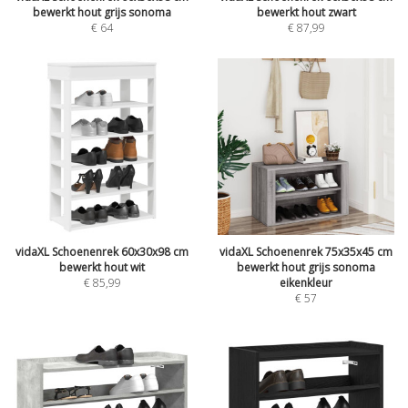
bewerkt hout grijs sonoma
bewerkt hout zwart
€
64
€
87,99
vidaXL Schoenenrek 60x30x98 cm
vidaXL Schoenenrek 75x35x45 cm
bewerkt hout wit
bewerkt hout grijs sonoma
€
85,99
eikenkleur
€
57