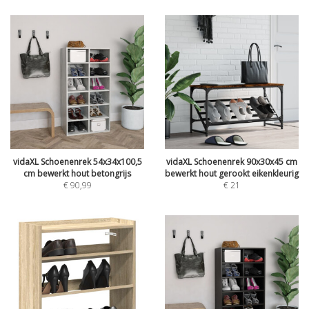
vidaXL Schoenenrek 54x34x100,5
vidaXL Schoenenrek 90x30x45 cm
cm bewerkt hout betongrijs
bewerkt hout gerookt eikenkleurig
€
90,99
€
21