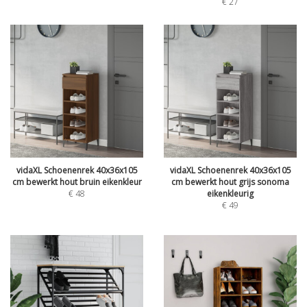
€
27
vidaXL Schoenenrek 40x36x105
vidaXL Schoenenrek 40x36x105
cm bewerkt hout bruin eikenkleur
cm bewerkt hout grijs sonoma
€
48
eikenkleurig
€
49