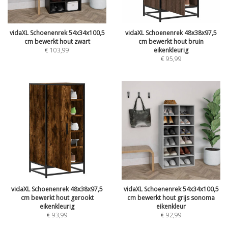
vidaXL Schoenenrek 54x34x100,5
vidaXL Schoenenrek 48x38x97,5
cm bewerkt hout zwart
cm bewerkt hout bruin
€
103,99
eikenkleurig
€
95,99
vidaXL Schoenenrek 48x38x97,5
vidaXL Schoenenrek 54x34x100,5
cm bewerkt hout gerookt
cm bewerkt hout grijs sonoma
eikenkleurig
eikenkleur
€
93,99
€
92,99