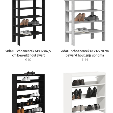
vidaXL Schoenenrek 61x32x87,5
vidaXL Schoenenrek 61x32x70 cm
cm bewerkt hout zwart
bewerkt hout grijs sonoma
€
60
€
44