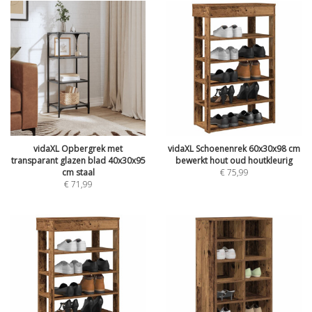
vidaXL Opbergrek met
vidaXL Schoenenrek 60x30x98 cm
transparant glazen blad 40x30x95
bewerkt hout oud houtkleurig
cm staal
€
75,99
€
71,99