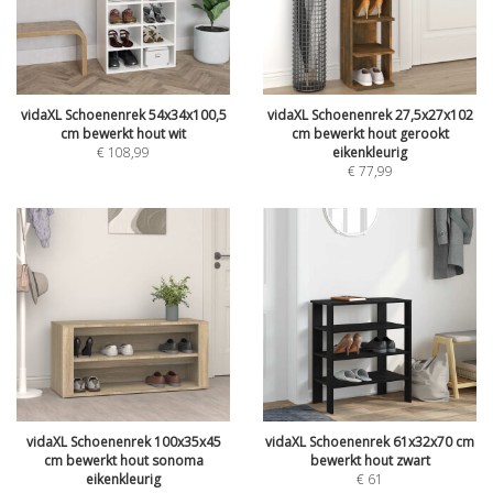
vidaXL Schoenenrek 54x34x100,5
vidaXL Schoenenrek 27,5x27x102
cm bewerkt hout wit
cm bewerkt hout gerookt
€
108,99
eikenkleurig
€
77,99
vidaXL Schoenenrek 100x35x45
vidaXL Schoenenrek 61x32x70 cm
cm bewerkt hout sonoma
bewerkt hout zwart
eikenkleurig
€
61