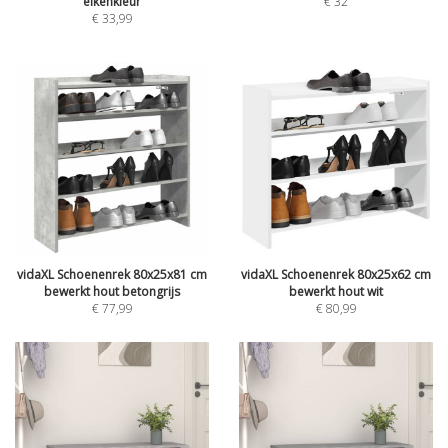
eikenkleur
€
32
€
33,99
vidaXL Schoenenrek 80x25x81 cm
vidaXL Schoenenrek 80x25x62 cm
bewerkt hout betongrijs
bewerkt hout wit
€
77,99
€
80,99