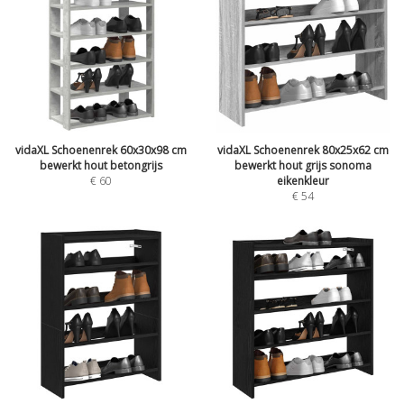
vidaXL Schoenenrek 60x30x98 cm
vidaXL Schoenenrek 80x25x62 cm
bewerkt hout betongrijs
bewerkt hout grijs sonoma
€
60
eikenkleur
€
54