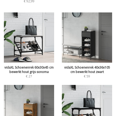
€
92,99
vidaXL Schoenenrek 60x30x45 cm
vidaXL Schoenenrek 40x36x105
bewerkt hout grijs sonoma
cm bewerkt hout zwart
€
27
€
59