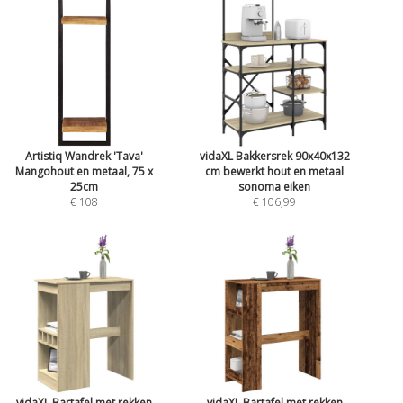
Artistiq Wandrek 'Tava'
vidaXL Bakkersrek 90x40x132
Mangohout en metaal, 75 x
cm bewerkt hout en metaal
25cm
sonoma eiken
€ 108
€ 106,99
vidaXL Bartafel met rekken
vidaXL Bartafel met rekken