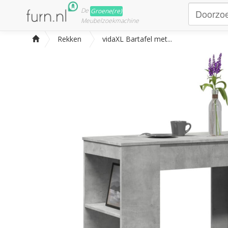
De
Groene(re)
Meubelzoekmachine
Rekken
vidaXL Bartafel met...