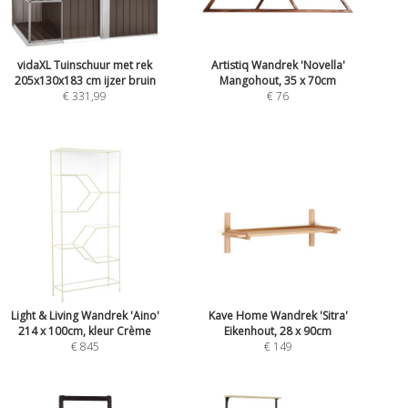
vidaXL Tuinschuur met rek
Artistiq Wandrek 'Novella'
205x130x183 cm ijzer bruin
Mangohout, 35 x 70cm
€ 331,99
€ 76
Light & Living Wandrek 'Aino'
Kave Home Wandrek 'Sitra'
214 x 100cm, kleur Crème
Eikenhout, 28 x 90cm
€ 845
€ 149