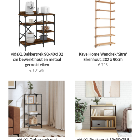
vidaXL Bakkersrek 90x40x132
Kave Home Wandrek 'Sitra'
cm bewerkt hout en metaal
Eikenhout, 202 x 90cm
gerookt eiken
€ 735
€ 101,99
vidaXL Opbergrek met
vidaXL Boekenrek 80x30x78,5