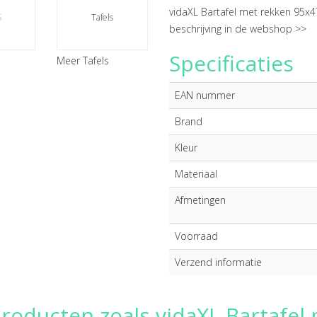
vidaXL Bartafel met rekken 95x
s
Tafels
beschrijving in de webshop >>
Specificaties
Meer Tafels
EAN nummer
Brand
Kleur
Materiaal
Afmetingen
Voorraad
Verzend informatie
producten zoals vidaXL Bartafe