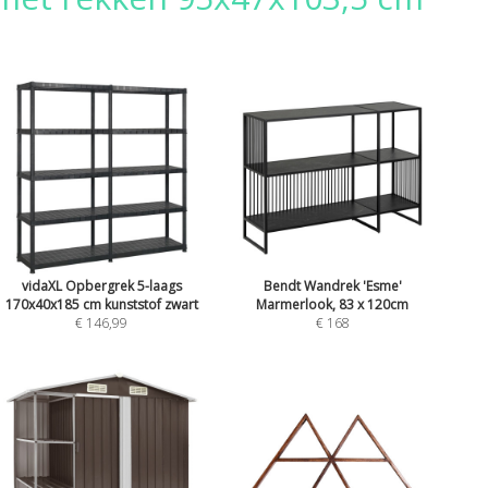
vidaXL Opbergrek 5-laags
Bendt Wandrek 'Esme'
170x40x185 cm kunststof zwart
Marmerlook, 83 x 120cm
€ 146,99
€ 168