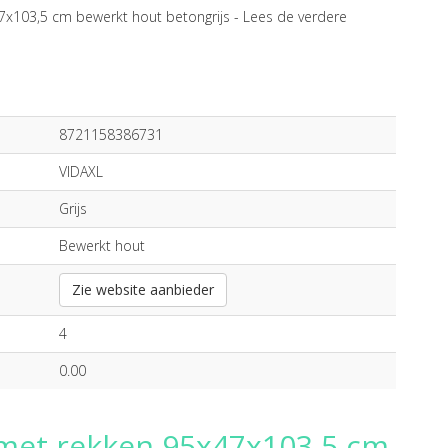
47x103,5 cm bewerkt hout betongrijs -
Lees de verdere
8721158386731
VIDAXL
Grijs
Bewerkt hout
Zie website aanbieder
4
0.00
l met rekken 95x47x103,5 cm