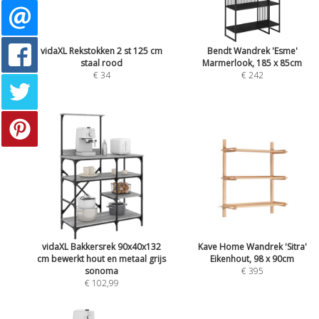
vidaXL Rekstokken 2 st 125 cm
Bendt Wandrek 'Esme'
staal rood
Marmerlook, 185 x 85cm
€ 34
€ 242
vidaXL Bakkersrek 90x40x132
Kave Home Wandrek 'Sitra'
cm bewerkt hout en metaal grijs
Eikenhout, 98 x 90cm
sonoma
€ 395
€ 102,99