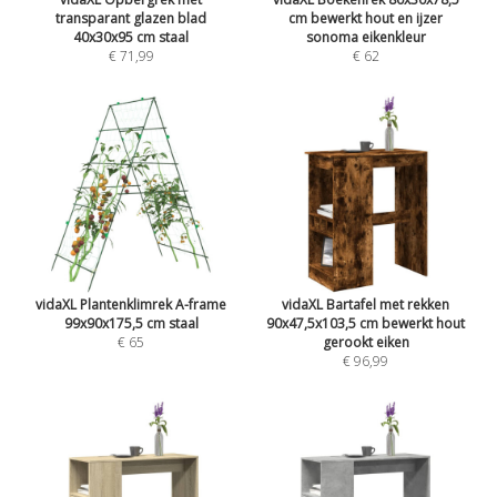
transparant glazen blad
cm bewerkt hout en ijzer
40x30x95 cm staal
sonoma eikenkleur
€ 71,99
€ 62
vidaXL Plantenklimrek A-frame
vidaXL Bartafel met rekken
99x90x175,5 cm staal
90x47,5x103,5 cm bewerkt hout
€ 65
gerookt eiken
€ 96,99